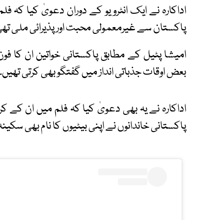
اداکارہ نے ایک انٹرویو کے دوران دعویٰ کیا کہ فلم
پاکستان سے غیرمعمولی محبت اور پذیرائی ملی تھی
امیشا پٹیل کے مطابق پاکستانی خواتین ان کا فون
بعض اوقات جذباتی انداز میں گفتگو بھی کرتی تھیں۔
اداکارہ نے یہ بھی دعویٰ کیا کہ فلم میں ان کے ک
پاکستانی خاندانوں نے اپنی بیٹیوں کا نام بھی سکینہ