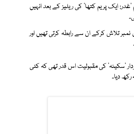
 ’غدر: ایک پریم کتھا‘ کی ریلیز کے بعد انہیں
۔
 نمبر تلاش کرکے ان سے رابطہ کرتی تھیں اور
ردار ’سکینہ‘ کی مقبولیت اس قدر تھی کہ کئی
 رکھ دیا۔