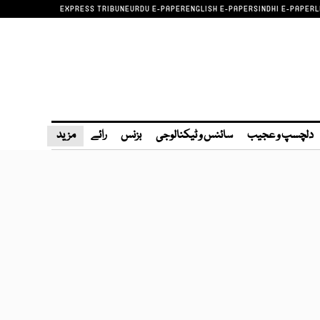
EXPRESS TRIBUNE
URDU E-PAPER
ENGLISH E-PAPER
SINDHI E-PAPER
L
دلچسپ و عجیب
سائنس و ٹیکنالوجی
بزنس
رائے
مزید