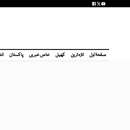
صفحۂ اول
تازہ ترین
کھیل
خاص خبریں
پاکستان
انٹ