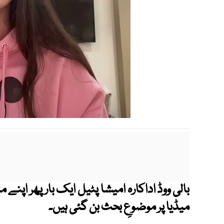
بالی ووڈ اداکارہ امیشا پٹیل ایک بار پھر اپنے
میڈیا پر موضوعِ بحث بن گئی ہیں۔