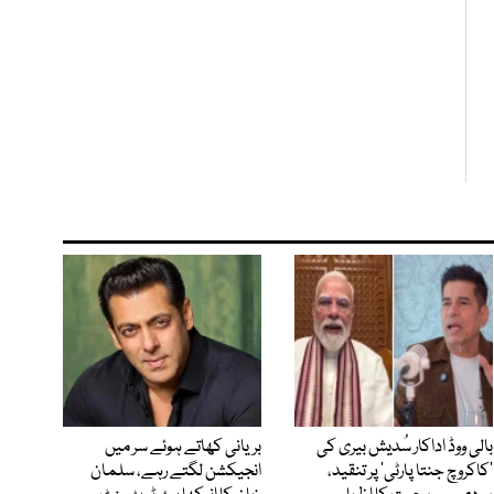
بالی ووڈ اداکار سُدیش بیری کی
بریانی کھاتے ہوئے سر میں
’کاکروچ جنتا پارٹی‘ پر تنقید،
انجیکشن لگتے رہے، سلمان