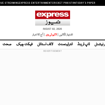
IVE STREAMING
EXPRESS ENTERTAINMENT
CRICKET PAKISTAN
TODAY'S PAPER
AUGUST 02, 2026
اشتہار لگائیں |
لائیو ٹی وی
| آج کا اخبار
ر نیشنل
ٹاپ ٹرینڈ
انٹرٹینمنٹ
لائف اسٹائل
فیکٹ چیک
صحت