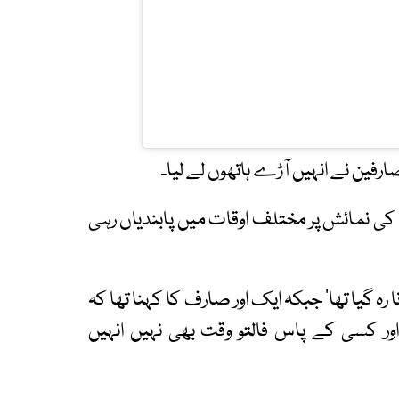
رفین نے انہیں آڑے ہاتھوں لے لیا۔
 کی نمائش پر مختلف اوقات میں پابندیاں رہی
ہ گیا تھا‘ جبکہ ایک اور صارف کا کہنا تھا کہ
اور کسی کے پاس فالتو وقت بھی نہیں انہیں