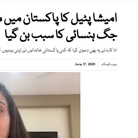
امیشا پٹیل کا پاکستان میں 
جگ ہنسائی کا سبب بن گیا
اداکارہ نے یہ بھی دعویٰ کیا کہ کئی پاکستانی خاندانوں نے اپنی بیٹیوں کا 
ویب ڈیسک
June 17, 2026