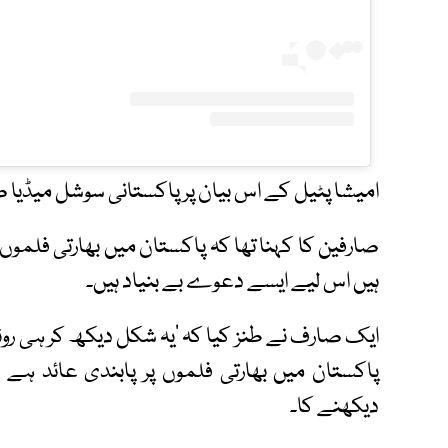
امیشا پٹیل کے اس بیان پر پاکستانی سوشل میڈیا صا
صارفین کا کہنا تھا کہ پاکستان میں بھارتی فلموں
ہیں اس لیے ایسے دعوے بے بنیاد ہیں۔
ایک صارف نے طنز کیا کہ ’یہ شکل دیکھ کر ہی رونا ر
پاکستان میں بھارتی فلموں پر پابندی عائد ہے 
دیکھنے کا۔