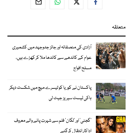
متعلقہ
آزادی کی منصفانہ اور جائز جدوجہد میں کشمیری
عوام کے کاندھے سے کاندھا ملا کر کھڑے ہیں،
مسلح افواج
پاکستان نے کوریا کو تیسرے میچ میں شکست دیکر
ہاکی ٹیسٹ سیریز جیت لی
’گجنی‘ اور ’لگان‘ فلم سے شہرت پانے والے معروف
اداکار انتقال کرگئے