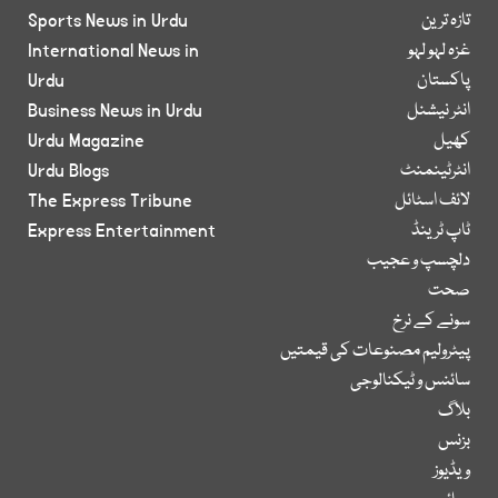
تازہ ترین
Sports News in Urdu
غزہ لہو لہو
International News in
پاکستان
Urdu
انٹر نیشنل
Business News in Urdu
کھیل
Urdu Magazine
انٹرٹینمنٹ
Urdu Blogs
لائف اسٹائل
The Express Tribune
ٹاپ ٹرینڈ
Express Entertainment
دلچسپ و عجیب
صحت
سونے کے نرخ
پیٹرولیم مصنوعات کی قیمتیں
سائنس و ٹیکنالوجی
بلاگ
بزنس
ویڈیوز