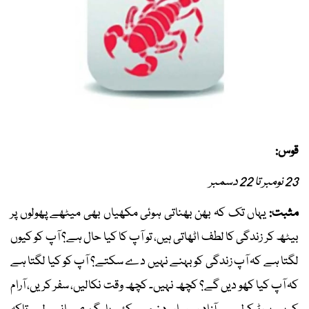
قوس:
23 نومبر تا 22 دسمبر
مثبت:
یہاں تک کہ بھن بھناتی ہوئی مکھیاں بھی میٹھے پھولوں پر
بیٹھ کر زندگی کا لطف اٹھاتی ہیں، تو آپ کا کیا حال ہے؟ آپ کو کیوں
لگتا ہے کہ آپ زندگی کو بہنے نہیں دے سکتے؟ آپ کو کیا لگتا ہے
کہ آپ کیا کھو دیں گے؟ کچھ نہیں۔ کچھ وقت نکالیں، سفر کریں، آرام