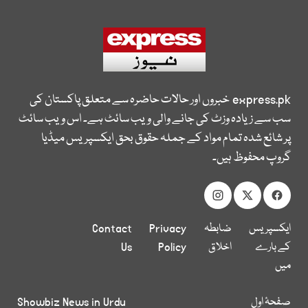
express.pk
خبروں اور حالات حاضرہ سے متعلق پاکستان کی
سب سے زیادہ وزٹ کی جانے والی ویب سائٹ ہے۔ اس ویب سائٹ
پر شائع شدہ تمام مواد کے جملہ حقوق بحق ایکسپریس میڈیا
گروپ محفوظ ہیں۔
ایکسپریس
ضابطہ
Privacy
Contact
کے بارے
اخلاق
Policy
Us
میں
صفحۂ اول
Showbiz News in Urdu