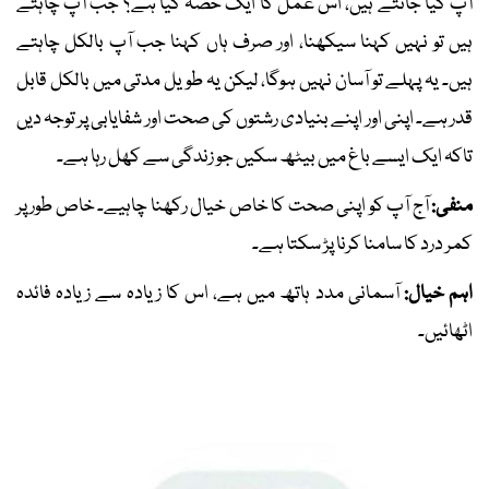
آپ کیا جانتے ہیں، اس عمل کا ایک حصہ کیا ہے؟ جب آپ چاہتے
ہیں تو نہیں کہنا سیکھنا، اور صرف ہاں کہنا جب آپ بالکل چاہتے
ہیں۔ یہ پہلے تو آسان نہیں ہوگا، لیکن یہ طویل مدتی میں بالکل قابل
قدر ہے۔ اپنی اور اپنے بنیادی رشتوں کی صحت اور شفایابی پر توجہ دیں
تاکہ ایک ایسے باغ میں بیٹھ سکیں جو زندگی سے کھل رہا ہے۔
منفی:
آج آپ کو اپنی صحت کا خاص خیال رکھنا چاہیے۔ خاص طور پر
کمر درد کا سامنا کرنا پڑ سکتا ہے۔
اہم خیال:
آسمانی مدد ہاتھ میں ہے، اس کا زیادہ سے زیادہ فائدہ
اٹھائیں۔