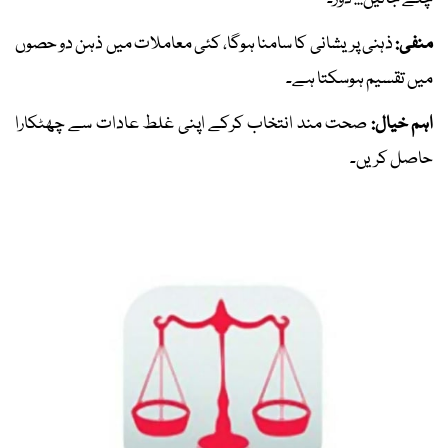
منفی:
ذہنی پریشانی کا سامنا ہوگا، کئی معاملات میں ذہن دو حصوں
میں تقسیم ہوسکتا ہے۔
اہم خیال:
صحت مند انتخاب کرکے اپنی غلط عادات سے چھٹکارا
حاصل کریں۔