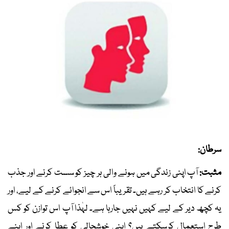
سرطان:
مثبت:
آپ اپنی زندگی میں ہونے والی ہر چیز کو سست کرنے اور جذب
کرنے کا انتخاب کر رہے ہیں۔ تقریباً اس سے انجوائے کرنے کے لیے، اور
یہ کچھ دیر کے لیے کہیں نہیں جارہا ہے۔ لہٰذا آپ اس توازن کو کس
طرح استعمال کرسکتے ہیں؟ اپنی خوشحالی کو عطا کرنے اور اپنے