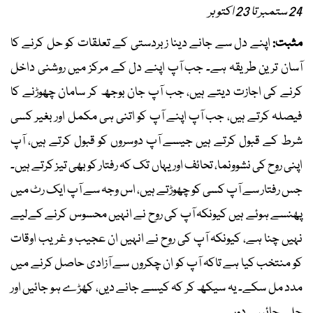
24 ستمبر تا 23 اکتوبر
مثبت:
اپنے دل سے جانے دینا زبردستی کے تعلقات کو حل کرنے کا
آسان ترین طریقہ ہے۔ جب آپ اپنے دل کے مرکز میں روشنی داخل
کرنے کی اجازت دیتے ہیں، جب آپ جان بوجھ کر سامان چھوڑنے کا
فیصلہ کرتے ہیں، جب آپ اپنے آپ کو اتنی ہی مکمل اور بغیر کسی
شرط کے قبول کرتے ہیں جیسے آپ دوسروں کو قبول کرتے ہیں، آپ
اپنی روح کی نشوونما، تحائف اور یہاں تک کہ رفتار کو بھی تیز کرتے ہیں۔
جس رفتار سے آپ کسی کو چھوڑتے ہیں، اس وجہ سے آپ ایک رٹ میں
پھنسے ہوئے ہیں کیونکہ آپ کی روح نے انہیں محسوس کرنے کےلیے
نہیں چنا ہے، کیونکہ آپ کی روح نے انہیں ان عجیب و غریب اوقات
کو منتخب کیا ہے تاکہ آپ کو ان چکروں سے آزادی حاصل کرنے میں
مدد مل سکے۔ یہ سیکھ کر کہ کیسے جانے دیں، کھڑے ہو جائیں اور
چلے جائیں... دور۔