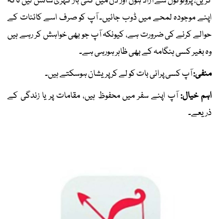
کریں، پروٹوکول سے آزاد ہوں اور دن میں کئی بار گہری سانس لیں تاکہ
اپنے موجودہ لمحے میں ڈوب جائیں۔ آپ کو صرف اسے کائنات کے
حوالے کرنے کی ضرورت ہے، کیونکہ آپ جو بھی خواہش کر رہے ہیں
وہ بغیر کسی ہنگامہ کے بھی ظاہر ہورہی ہے۔
منفی:
آپ کسی پرانی بات کو لے کر پریشان ہوسکتے ہیں۔
اہم خیال:
آپ اپنے سفر میں محفوظ ہیں، مقامات پر یا زندگی کے
ذریعے۔