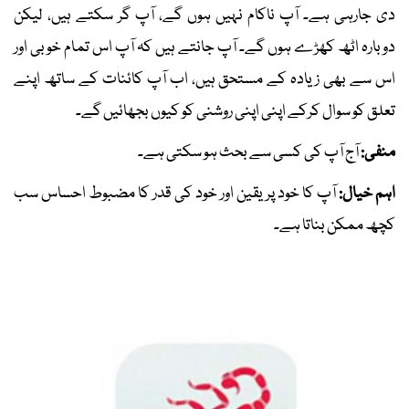
دی جارہی ہے۔ آپ ناکام نہیں ہوں گے، آپ گر سکتے ہیں، لیکن
دوبارہ اٹھ کھڑے ہوں گے۔ آپ جانتے ہیں کہ آپ اس تمام خوبی اور
اس سے بھی زیادہ کے مستحق ہیں، اب آپ کائنات کے ساتھ اپنے
تعلق کو سوال کرکے اپنی اپنی روشنی کو کیوں بجھائیں گے۔
منفی:
آج آپ کی کسی سے بحث ہو سکتی ہے۔
اہم خیال:
آپ کا خود پر یقین اور خود کی قدر کا مضبوط احساس سب
کچھ ممکن بناتا ہے۔