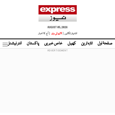
AUGUST 05, 2026
اشتہار لگائیں |
لائیو ٹی وی
| آج کا اخبار
صفحۂ اول
تازہ ترین
کھیل
خاص خبریں
پاکستان
انٹر نیشنل
ٹا