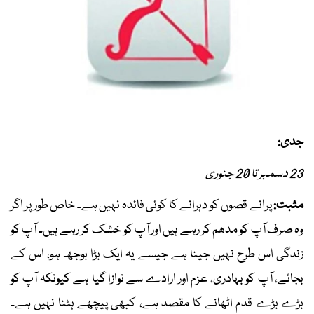
جدی:
23 دسمبر تا 20 جنوری
مثبت:
پرانے قصوں کو دہرانے کا کوئی فائدہ نہیں ہے۔ خاص طور پر اگر
وہ صرف آپ کو مدھم کر رہے ہیں اور آپ کو خشک کر رہے ہیں۔ آپ کو
زندگی اس طرح نہیں جینا ہے جیسے یہ ایک بڑا بوجھ ہو، اس کے
بجائے، آپ کو بہادری، عزم اور ارادے سے نوازا گیا ہے کیونکہ آپ کو
بڑے بڑے قدم اٹھانے کا مقصد ہے، کبھی پیچھے ہٹنا نہیں ہے۔