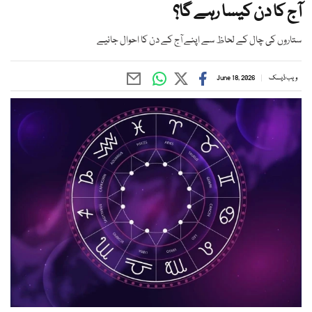
آج کا دن کیسا رہے گا؟
ستاروں کی چال کے لحاظ سے اپنے آج کے دن کا احوال جانیے
ویب ڈیسک
June 18, 2026