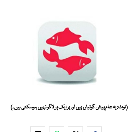
(نوٹ: یہ عام پیش گوئیاں ہیں اور ہر ایک پر لاگو نہیں ہوسکتی ہیں۔)