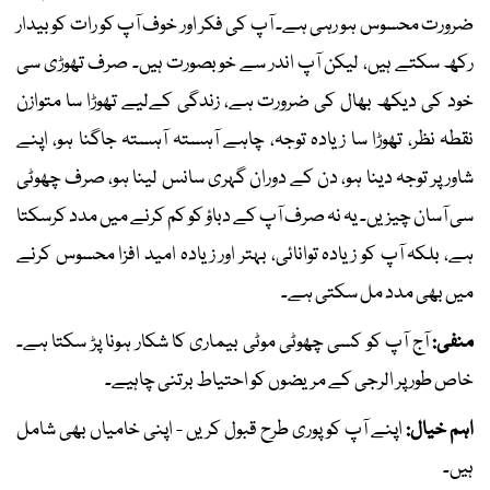
ضرورت محسوس ہو رہی ہے۔ آپ کی فکر اور خوف آپ کو رات کو بیدار
رکھ سکتے ہیں، لیکن آپ اندر سے خوبصورت ہیں۔ صرف تھوڑی سی
خود کی دیکھ بھال کی ضرورت ہے، زندگی کےلیے تھوڑا سا متوازن
نقطہ نظر، تھوڑا سا زیادہ توجہ، چاہے آہستہ آہستہ جاگنا ہو، اپنے
شاور پر توجہ دینا ہو، دن کے دوران گہری سانس لینا ہو، صرف چھوٹی
سی آسان چیزیں۔ یہ نہ صرف آپ کے دباؤ کو کم کرنے میں مدد کرسکتا
ہے، بلکہ آپ کو زیادہ توانائی، بہتر اور زیادہ امید افزا محسوس کرنے
میں بھی مدد مل سکتی ہے۔
منفی:
آج آپ کو کسی چھوٹی موٹی بیماری کا شکار ہونا پڑ سکتا ہے۔
خاص طور پر الرجی کے مریضوں کو احتیاط برتنی چاہیے۔
اہم خیال:
اپنے آپ کو پوری طرح قبول کریں - اپنی خامیاں بھی شامل
ہیں۔