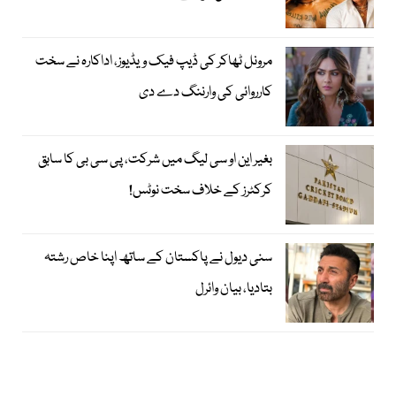
مرونل ٹھاکر کی ڈیپ فیک ویڈیوز، اداکارہ نے سخت
کارروائی کی وارننگ دے دی
بغیر این او سی لیگ میں شرکت، پی سی بی کا سابق
کرکٹرز کے خلاف سخت نوٹس!
سنی دیول نے پاکستان کے ساتھ اپنا خاص رشتہ
بتادیا، بیان وائرل