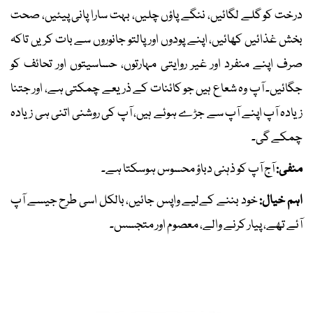
درخت کو گلے لگائیں، ننگے پاؤں چلیں، بہت سارا پانی پیئیں، صحت
بخش غذائیں کھائیں، اپنے پودوں اور پالتو جانوروں سے بات کریں تاکہ
صرف اپنے منفرد اور غیر روایتی مہارتوں، حساسیتوں اور تحائف کو
جگائیں۔ آپ وہ شعاع ہیں جو کائنات کے ذریعے چمکتی ہے، اور جتنا
زیادہ آپ اپنے آپ سے جڑے ہوئے ہیں، آپ کی روشنی اتنی ہی زیادہ
چمکے گی۔
منفی:
آج آپ کو ذہنی دباؤ محسوس ہوسکتا ہے۔
اہم خیال:
خود بننے کےلیے واپس جائیں، بالکل اسی طرح جیسے آپ
آئے تھے، پیار کرنے والے، معصوم اور متجسس۔