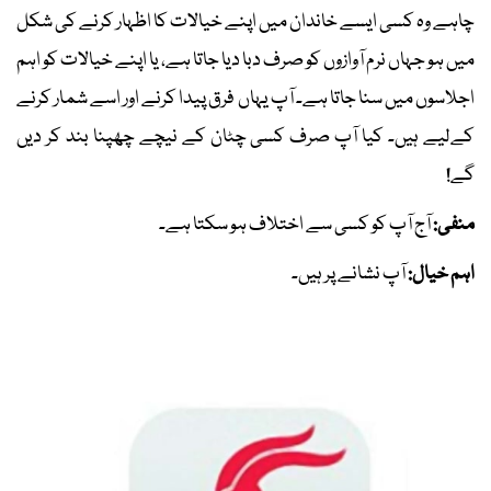
چاہے وہ کسی ایسے خاندان میں اپنے خیالات کا اظہار کرنے کی شکل
میں ہو جہاں نرم آوازوں کو صرف دبا دیا جاتا ہے، یا اپنے خیالات کو اہم
اجلاسوں میں سنا جاتا ہے۔ آپ یہاں فرق پیدا کرنے اور اسے شمار کرنے
کےلیے ہیں۔ کیا آپ صرف کسی چٹان کے نیچے چھپنا بند کر دیں
گے!
منفی:
آج آپ کو کسی سے اختلاف ہو سکتا ہے۔
اہم خیال:
آپ نشانے پر ہیں۔