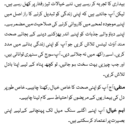
بیداری کا تجربہ کر رہے ہیں، نئے خیالات تیز رفتار پر کھل رہے ہیں۔
لیکن آپ جانتے ہیں کہ اپنی زندگی کو تبدیل کرنے کا راز اصل میں
اپنے موجودہ لمحے میں کارروائی کرنے کی صلاحیت میں مضمر ہے۔
اپنے دباؤ والے جذبات کو اپنے اندر بھڑکنے دینے کے بجائے صحت
مند آؤٹ لیٹس تلاش کریں جو آپ کو اپنی زندگی بنانے میں مدد
کریں، اسے راکھ میں نہ جلانے دیں۔ آپ سورج کی سنہری توانائی ہیں،
اور جب چیزیں بہت سخت ہو جائیں، تو کچھ پناہ کے لیے اپنا بادل
تلاش کریں۔
منفی:
آج آپ کو اپنی صحت کا خاص خیال رکھنا چاہیے۔ خاص طور پر
دل کی بیماریوں کے مریضوں کو احتیاط سے کام لینا چاہیے۔
اہم خیال:
آپ اپنے اگلے سنگ میل تک پہنچانے کےلیے اپنی
بصیرت پر اعتماد کر سکتے ہیں۔