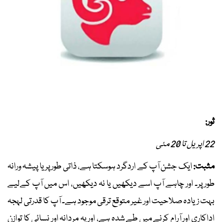
ثور:
22 اپریل تا 20 مئی
مثبت:
ایک جشن آپ کے اردگرد ہوسکتا ہے، ذاتی طور پر یا پیشہ ورانہ
طور پر۔ اور چاہے آپ اسے دیکھیں یا نہ دیکھیں، اس میں آپ کےلیے
بہت زیادہ صلاحیت اور غیر متوقع ترقی موجود ہے۔ آپ کا قدرتی لہجہ
اداکاری اور آرام کرنے میں طے شدہ ہے، اور یہ مردانہ اور نسائی کا توازن