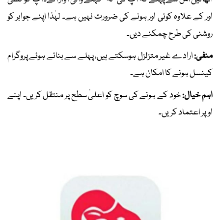
اور کے علاوہ کوئی اور ہونے کی ضرورت نہیں ہے۔ لہٰذا اپنے جواہر کو
روشنی کی طرح چمکنے دیں۔
منفی:
ارادے غیر متزلزل ہوسکتے ہیں، پہلے سے بنائے ہوئے پروگرام
کینسل ہونے کا امکان ہے۔
اہم خیال:
خود کے ہونے کی سوچ کو اعلیٰ سطح پر منتقل کریں۔ اپنے
اوپر اعتماد کریں۔