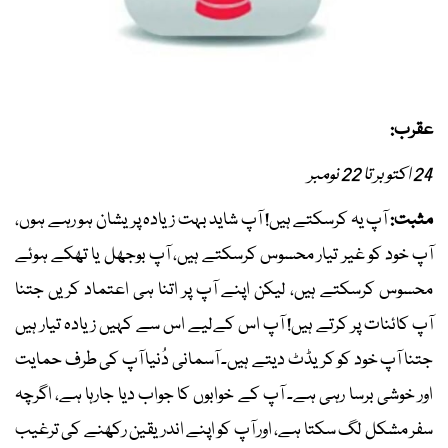
عقرب:
24 اکتوبر تا 22 نومبر
مثبت:
آپ یہ کرسکتے ہیں! آپ شاید بہت زیادہ پریشان ہو رہے ہوں،
آپ خود کو غیر تیار محسوس کرسکتے ہیں، آپ بوجھل یا تھکے ہوئے
محسوس کرسکتے ہیں، لیکن اپنے آپ پر اتنا ہی اعتماد کریں جتنا
آپ کائنات پر کرتے ہیں! آپ اس کےلیے اس سے کہیں زیادہ تیار ہیں
جتنا آپ خود کو کریڈٹ دیتے ہیں۔ آسمانی دُنیا آپ کی طرف حمایت
اور خوشی برسا رہی ہے۔ آپ کے خوابوں کا جواب دیا جارہا ہے، اگرچہ
سفر مشکل لگ سکتا ہے، اور آپ کو اپنے اندر یقین رکھنے کی ترغیب