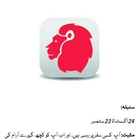
سنبلہ:
24 اگست تا 23 ستمبر
مثبت:
آپ کسی سفر پر رہے ہیں، اور اب آپ کو کچھ گہرے آرام کی