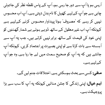
آرہی ہو یا آپ سے دور جا رہی ہو۔ آپ کے پاس نقطہ نظر کی جادوئی
چابی ہے جو آپ کےلیے کھیل کا نام بدل دیتی ہے۔ آپ اب محسوس
نہیں کر رہے کہ ’مصروف‘ ہونا پیداوار محسوس کرنے کےلیے ہے
کیونکہ آپ اب غیر معقول کے ساتھ ڈوبے ہوئے بے شمار گھنٹوں کو
اپنی خود کی قیمت کے ساتھ برابر نہیں کرتے ہیں۔ جب یہ آپ سے
آہستہ سے بات کرتا ہے تو اپنی بصیرت پر اعتماد کریں، کیونکہ آپ
جانتے ہیں کہ یہ آپ کو صحیح سمت میں لے جا رہا ہے، وہ جو آپ
کےلیے ہے۔
منفی:
کسی سے بحث ہوسکتی ہے، اختلافات جنم لیں گے۔
اہم خیال:
اپنی زندگی کا جشن منائیں کیونکہ یہ آپ کا سب سے بڑا
پروجیکٹ ہے۔