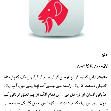
دلو:
21 جنوری تا 19 فروری
مثبت:
دلوں کو نرم کرنا، پیار میں گرنا، صلح کرنا یا یہاں تک کہ پل بنانا
اندرونی صحت کا ایک راستہ ہے جسے آپ اپنا رہے ہیں۔ آپ ایک
جذباتی انسان اور نرم دل ہیں، اس تمام الگ اور بے تعلق توانائی کے
پیچھے اور اس پہلو کو عزت دینا سیکھنا اس عمل کا ایک حصہ ہے۔