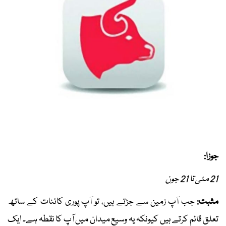
جوزا:
21 مئی تا 21 جون
مثبت:
جب آپ زمین سے جڑتے ہیں، تو آپ پوری کائنات کے ساتھ
تعلق قائم کرتے ہیں کیونکہ یہ وسیع میدان میں آپ کا نقطہ ہے۔ ایک