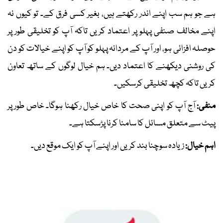
ہے جو ہم سب اپنے اندر رکھتے ہیں، بغیر کسی فرق کے۔ تو کیوں نہ
اپنے مخالف صنفی پہلو پر اعتماد کریں تاکہ آپ کو تخلیقی طور پر
حوصلہ افزائی ہو، اور آپ کے مردانہ پہلو کو آپ کو اپنے خیالات کو دن
کی روشنی دیکھنے کا اعتماد دیں۔ ہم خیال لوگوں کے ساتھ تعاون
کریں تاکہ کچھ تخلیقی کرسکیں۔
منفی:
آج آپ کو اپنی صحت کا خاص خیال رکھنا ہوگا۔ خاص طور پر
پیٹ سے متعلق مسائل کا سامنا کرنا پڑسکتا ہے۔
اہم خیال:
زیادہ سوچنا بند کریں اور اپنے آپ کو ایک موقع دیں۔