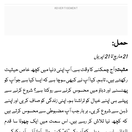
حمل:
21 مارچ تا 21 اپریل
مثبت:
آج چمکنے کا وقت ہے، آپ اپنی دنیا میں کچھ خاص حیثیت
رکھتے ہیں۔ تاہم، کیا آپ نے کبھی سوچا ہے کہ ایسا کیا ہے جو آپ کو
پھنسنے اور دباؤ میں محسوس کرنے سے روکتا ہے؟ شروع کرنے سے
پہلے ہی اپنے خیال کو تراشنا ہو۔ اپنی زندگی کو صاف کریں اور اپنے
ذہن سے شروع کریں۔ ہر بار جب آپ مضبوطی سے محسوس کرتے ہیں
کہ کچھ نیا تلاش کر رہے ہیں، اس سمت میں ایک چھوٹا سا قدم
اٹھائیں اس سے پہلے کہ آپ کی ’’نہ‘‘ کہنے والی آواز آئے۔ آپ کو کسی