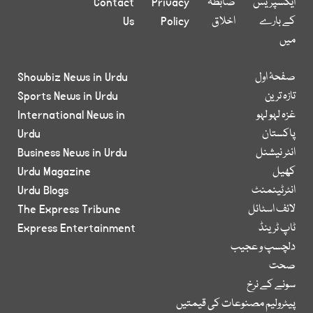
ایکسپریس
ضابطہ
Privacy
Contact
کے بارے
اخلاق
Policy
Us
میں
صفحۂ اول
Showbiz News in Urdu
تازہ ترین
Sports News in Urdu
غزہ لہو لہو
International News in
پاکستان
Urdu
انٹر نیشنل
Business News in Urdu
کھیل
Urdu Magazine
انٹرٹینمنٹ
Urdu Blogs
لائف اسٹائل
The Express Tribune
ٹاپ ٹرینڈ
Express Entertainment
دلچسپ و عجیب
صحت
سونے کے نرخ
پیٹرولیم مصنوعات کی قیمتیں