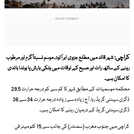
کراچی:
شہر قائد میں مطلع جزوی ابر آلود، موسم نسبتاً گرم اور مرطوب
رہنے کے ساتھ رات اور صبح کے اوقات میں ہلکی بارش یا بوندا باندی
کا امکان ہے۔
محکمہ موسمیات کے مطابق شہر کا کم سے کم درجہ حرارت 29.5
ڈگری سینٹی گریڈ رہا، آج زیادہ سے زیادہ درجہ حرارت 34 سے 36
ڈگری سینٹی گریڈ کے درمیان رہنے کا امکان ہے۔
کراچی میں جنوب مغرب (سمندر) کی جانب سے 15 کلو میٹر فی