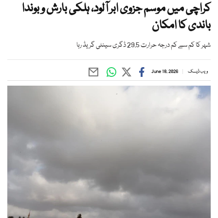
کراچی میں موسم جزوی ابر آلود، ہلکی بارش و بوندا
باندی کا امکان
شہر کا کم سے کم درجہ حرارت 29.5 ڈگری سینٹی گریڈ رہا
ویب ڈیسک
June 18, 2026