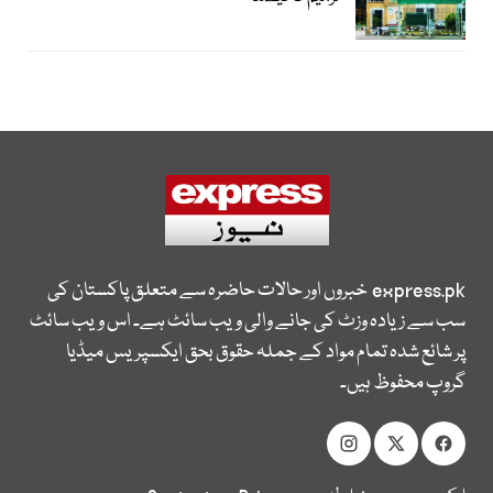
express.pk
خبروں اور حالات حاضرہ سے متعلق پاکستان کی
سب سے زیادہ وزٹ کی جانے والی ویب سائٹ ہے۔ اس ویب سائٹ
پر شائع شدہ تمام مواد کے جملہ حقوق بحق ایکسپریس میڈیا
گروپ محفوظ ہیں۔