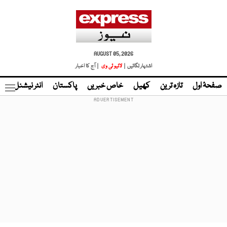
AUGUST 05, 2026
اشتہار لگائیں |
لائیو ٹی وی
| آج کا اخبار
صفحۂ اول
تازہ ترین
کھیل
خاص خبریں
پاکستان
انٹر نیشنل
ٹا