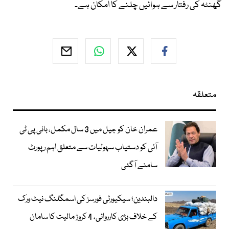
گھنٹہ کی رفتار سے ہوائیں چلنے کا امکان ہے۔
متعلقہ
عمران خان کو جیل میں 3 سال مکمل، بانی پی ٹی
آئی کو دستیاب سہولیات سے متعلق اہم رپورٹ
سامنے آگئی
دالبندین؛ سیکیورٹی فورسز کی اسمگلنگ نیٹ ورک
کے خلاف بڑی کارروائی، 4 کروڑ مالیت کا سامان