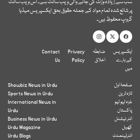
سب سے زیادہ وزٹ کی جانے والی ویب سائٹ ہے۔ اس ویب سائٹ
پر شائع شدہ تمام مواد کے جملہ حقوق بحق ایکسپریس میڈیا
گروپ محفوظ ہیں۔
ایکسپریس
ضابطہ
Privacy
Contact
کے بارے
اخلاق
Policy
Us
میں
صفحۂ اول
Showbiz News in Urdu
تازہ ترین
Sports News in Urdu
غزہ لہو لہو
International News in
پاکستان
Urdu
انٹر نیشنل
Business News in Urdu
کھیل
Urdu Magazine
انٹرٹینمنٹ
Urdu Blogs