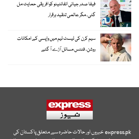
فیفا صدر جیانی انفانٹینو کو افریقی حمایت مل
گئی، مگر عالمی تنقید برقرار
سیم کرن کی ٹیسٹ ٹیم میں واپسی کے امکانات
روشن، فٹنس مسائل آڑے آ گئے
express.pk
خبروں اور حالات حاضرہ سے متعلق پاکستان کی