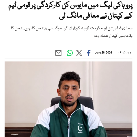
پرو ہاکی لیگ میں مایوس کن کارکردگی پر قومی ٹیم
کے کپتان نے معافی مانگ لی
ہماری فیڈریشن اور حکومت کو اپنا کردار ادا کرنا ہوگا۔ اب ردِعمل کا نہیں، عمل کا
وقت ہے، کپتان عماد بٹ
ویب ڈیسک
June 28, 2026