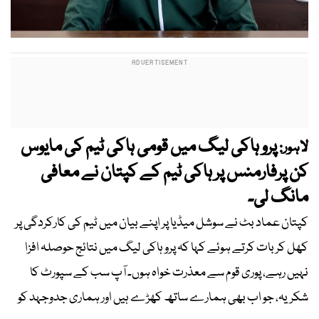
پرو ہاکی لیگ میں قومی ہاکی ٹیم کی مایوس
لاہور:
کن پرفارمنس پر ہاکی ٹیم کے کپتان نے معافی
مانگ لی۔
کپتان عماد بٹ نے سوشل میڈیا پر اپنے بیان میں ٹیم کی کارکردگی پر
کھل کر بات کرتے ہوئے کہا کہ پرو ہاکی لیگ میں نتائج حوصلہ افزا
نہیں رہے، پوری قوم سے معذرت خواہ ہوں۔ آپ سب کے سپورٹ کا
شکریہ، جو اب بھی ہمارے ساتھ کھڑے ہیں اور ہماری جدوجہد کو