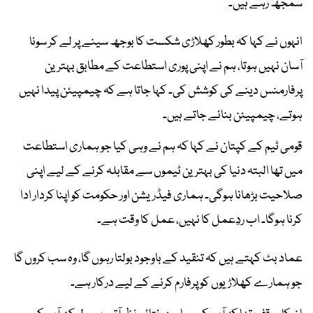
سمجھ رہے ہیں۔
انہوں نے کہا کہ بطور کھلاڑی شکست کا بوجھ سینے پر لے کر سونا
آسان نہیں ہوتا، ہم نے اپنی پوری استطاعت کے مطابق بہترین
پرفارمنس دینے کی کوشش کی۔ کہا جاتا ہے کہ چیمپیئن پیدا نہیں
ہوتے، چیمپیئن بنائے جاتے ہیں۔
قومی ٹیم کے کپتان نے کہا کہ ہم نے وہی کیا جو ہماری استطاعت
میں تھا البتہ دنیا کی بہترین ٹیموں سے مقابلہ کرنے کے لیے اپنی
صلاحیت بڑھانا ہوگی۔ ہماری فیڈریشن اور حکومت کو اپنا کردار ادا
کرنا ہوگا۔ اب ردِعمل کا نہیں، عمل کا وقت ہے۔
عماد بٹ کہتے ہیں کہ تنقید کے باوجود بولتا رہوں گا، وہ سب کروں گا
جو ہمارے کھلاڑیوں کو پرفارم کرنے کے لیے درکار ہے۔