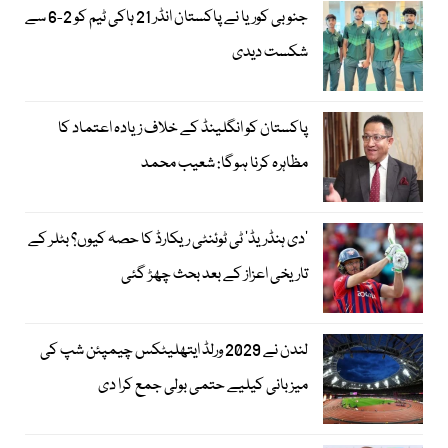
جنوبی کوریا نے پاکستان انڈر 21 ہاکی ٹیم کو 2-6 سے
شکست دیدی
پاکستان کو انگلینڈ کے خلاف زیادہ اعتماد کا
مظاہرہ کرنا ہوگا: شعیب محمد
’دی ہنڈریڈ‘ ٹی ٹوئنٹی ریکارڈ کا حصہ کیوں؟ بٹلر کے
تاریخی اعزاز کے بعد بحث چھڑ گئی
لندن نے 2029 ورلڈ ایتھلیٹکس چیمپئن شپ کی
میزبانی کیلیے حتمی بولی جمع کرا دی