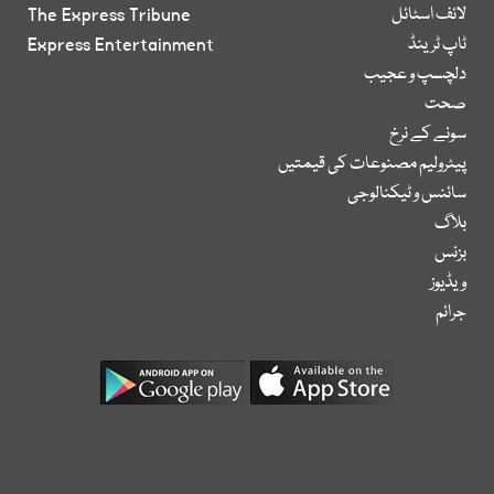
لائف اسٹائل
The Express Tribune
ٹاپ ٹرینڈ
Express Entertainment
دلچسپ و عجیب
صحت
سونے کے نرخ
پیٹرولیم مصنوعات کی قیمتیں
سائنس و ٹیکنالوجی
بلاگ
بزنس
ویڈیوز
جرائم