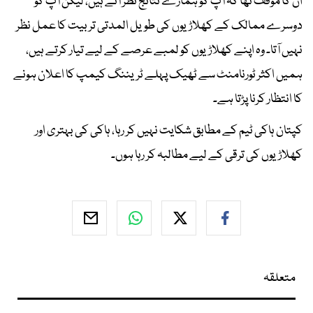
ان کا موقف تھا کہ آپ کو ہمارے نتائج نظر آتے ہیں، لیکن آپ کو
دوسرے ممالک کے کھلاڑیوں کی طویل المدتی تربیت کا عمل نظر
نہیں آتا۔ وہ اپنے کھلاڑیوں کو لمبے عرصے کے لیے تیار کرتے ہیں،
ہمیں اکثر ٹورنامنٹ سے ٹھیک پہلے ٹریننگ کیمپ کا اعلان ہونے
کا انتظار کرنا پڑتا ہے۔
کپتان ہاکی ٹیم کے مطابق شکایت نہیں کر رہا، ہاکی کی بہتری اور
کھلاڑیوں کی ترقی کے لیے مطالبہ کر رہا ہوں۔
متعلقہ