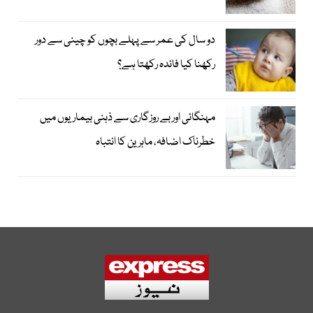
دو سال کی عمر سے پہلے بچوں کو چینی سے دور
رکھنا کیا فائدہ رکھتا ہے؟
مہنگائی اور بے روزگاری سے ذہنی بیماریوں میں
خطرناک اضافہ، ماہرین کا انتباہ