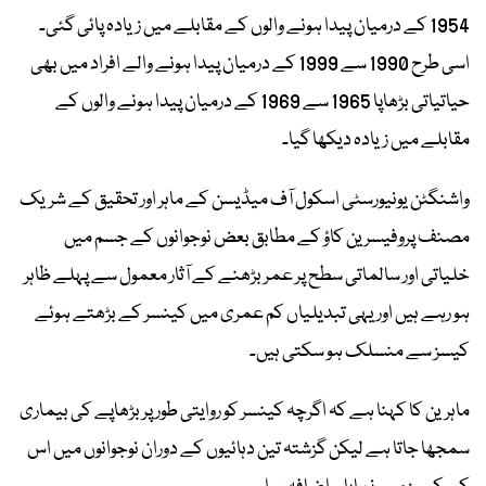
1954 کے درمیان پیدا ہونے والوں کے مقابلے میں زیادہ پائی گئی۔
اسی طرح 1990 سے 1999 کے درمیان پیدا ہونے والے افراد میں بھی
حیاتیاتی بڑھاپا 1965 سے 1969 کے درمیان پیدا ہونے والوں کے
مقابلے میں زیادہ دیکھا گیا۔
واشنگٹن یونیورسٹی اسکول آف میڈیسن کے ماہر اور تحقیق کے شریک
مصنف پروفیسر ین کاؤ کے مطابق بعض نوجوانوں کے جسم میں
خلیاتی اور سالماتی سطح پر عمر بڑھنے کے آثار معمول سے پہلے ظاہر
ہو رہے ہیں اور یہی تبدیلیاں کم عمری میں کینسر کے بڑھتے ہوئے
کیسز سے منسلک ہو سکتی ہیں۔
ماہرین کا کہنا ہے کہ اگرچہ کینسر کو روایتی طور پر بڑھاپے کی بیماری
سمجھا جاتا ہے لیکن گزشتہ تین دہائیوں کے دوران نوجوانوں میں اس