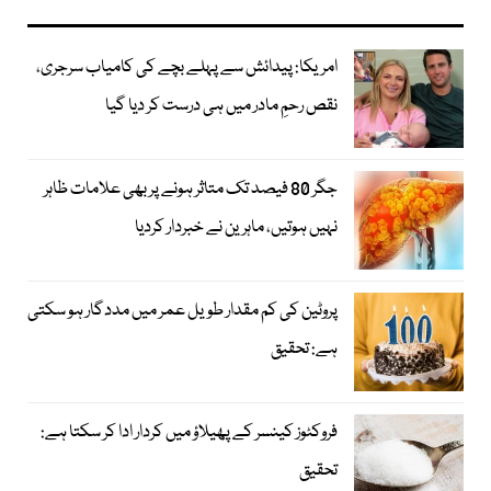
امریکا: پیدائش سے پہلے بچے کی کامیاب سرجری،
نقص رحمِ مادر میں ہی درست کر دیا گیا
جگر 80 فیصد تک متاثر ہونے پر بھی علامات ظاہر
نہیں ہوتیں، ماہرین نے خبردار کردیا
پروٹین کی کم مقدار طویل عمر میں مددگار ہو سکتی
ہے: تحقیق
فروکٹوز کینسر کے پھیلاؤ میں کردار ادا کر سکتا ہے:
تحقیق