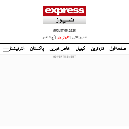
AUGUST 05, 2026
اشتہار لگائیں |
لائیو ٹی وی
| آج کا اخبار
صفحۂ اول
تازہ ترین
کھیل
خاص خبریں
پاکستان
انٹر نیشنل
ٹا