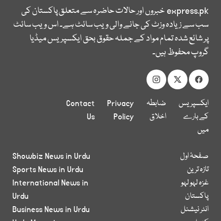
express.pk
خبروں اور حالات حاضرہ سے متعلق پاکستان کی
سب سے زیادہ وزٹ کی جانے والی ویب سائٹ ہے۔ اس ویب سائٹ
پر شائع شدہ تمام مواد کے جملہ حقوق بحق ایکسپریس میڈیا
گروپ محفوظ ہیں۔
ایکسپریس
ضابطہ
Privacy
Contact
کے بارے
اخلاق
Policy
Us
میں
صفحۂ اول
Showbiz News in Urdu
تازہ ترین
Sports News in Urdu
غزہ لہو لہو
International News in
پاکستان
Urdu
انٹر نیشنل
Business News in Urdu