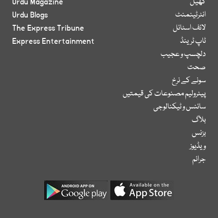
کھیل
Urdu Magazine
انٹرٹینمنٹ
Urdu Blogs
لائف اسٹائل
The Express Tribune
ٹاپ ٹرینڈ
Express Entertainment
دلچسپ و عجیب
صحت
سونے کے نرخ
پیٹرولیم مصنوعات کی قیمتیں
سائنس و ٹیکنالوجی
بلاگ
بزنس
ویڈیوز
جرائم