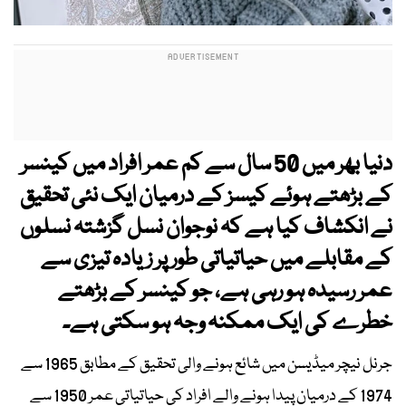
دنیا بھر میں 50 سال سے کم عمر افراد میں کینسر
کے بڑھتے ہوئے کیسز کے درمیان ایک نئی تحقیق
نے انکشاف کیا ہے کہ نوجوان نسل گزشتہ نسلوں
کے مقابلے میں حیاتیاتی طور پر زیادہ تیزی سے
عمر رسیدہ ہو رہی ہے، جو کینسر کے بڑھتے
خطرے کی ایک ممکنہ وجہ ہو سکتی ہے۔
جرنل نیچر میڈیسن میں شائع ہونے والی تحقیق کے مطابق 1965 سے
1974 کے درمیان پیدا ہونے والے افراد کی حیاتیاتی عمر 1950 سے