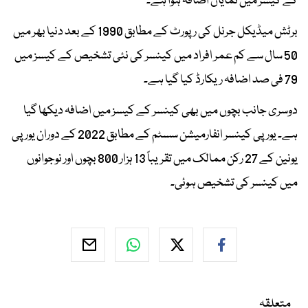
کے کیسز میں نمایاں اضافہ ہوا ہے۔
برٹش میڈیکل جرنل کی رپورٹ کے مطابق 1990 کے بعد دنیا بھر میں
50 سال سے کم عمر افراد میں کینسر کی نئی تشخیص کے کیسز میں
79 فی صد اضافہ ریکارڈ کیا گیا ہے۔
دوسری جانب بچوں میں بھی کینسر کے کیسز میں اضافہ دیکھا گیا
ہے۔ یورپی کینسر انفارمیشن سسٹم کے مطابق 2022 کے دوران یورپی
یونین کے 27 رکن ممالک میں تقریباً 13 ہزار 800 بچوں اور نوجوانوں
میں کینسر کی تشخیص ہوئی۔
متعلقہ