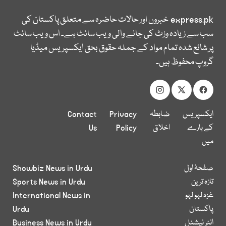
express.pk
خبروں اور حالات حاضرہ سے متعلق پاکستان کی
سب سے زیادہ وزٹ کی جانے والی ویب سائٹ ہے۔ اس ویب سائٹ
پر شائع شدہ تمام مواد کے جملہ حقوق بحق ایکسپریس میڈیا
گروپ محفوظ ہیں۔
ایکسپریس
ضابطہ
Privacy
Contact
کے بارے
اخلاق
Policy
Us
میں
صفحۂ اول
Showbiz News in Urdu
تازہ ترین
Sports News in Urdu
غزہ لہو لہو
International News in
پاکستان
Urdu
انٹر نیشنل
Business News in Urdu