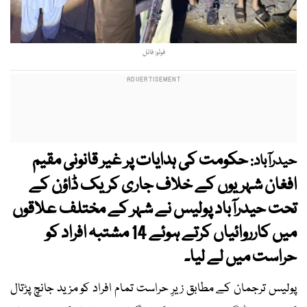
فوٹو: فائل
حکومت کی ہدایات پر غیر قانونی مقیم
حیدرآباد:
افغان شہریوں کے خلاف جاری کریک ڈاؤن کے
تحت حیدرآباد پولیس نے شہر کے مختلف علاقوں
میں کارروائیاں کرتے ہوئے 14 مشتبہ افراد کو
حراست میں لے لیا۔
پولیس ترجمان کے مطابق زیرِ حراست تمام افراد کو مزید جانچ پڑتال