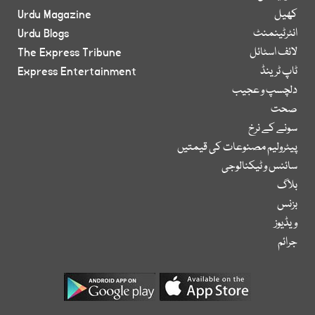
کھیل
Urdu Magazine
انٹرٹینمنٹ
Urdu Blogs
لائف اسٹائل
The Express Tribune
ٹاپ ٹرینڈ
Express Entertainment
دلچسپ و عجیب
صحت
سونے کے نرخ
پیٹرولیم مصنوعات کی قیمتیں
سائنس و ٹیکنالوجی
بلاگ
بزنس
ویڈیوز
جرائم