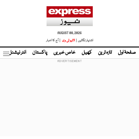
AUGUST 08, 2026
اشتہار لگائیں |
لائیو ٹی وی
| آج کا اخبار
صفحۂ اول
تازہ ترین
کھیل
خاص خبریں
پاکستان
انٹر نیشنل
ٹا