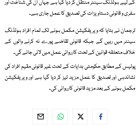
کے لیے ہولڈنگ سینٹر منتقل کر دیا گیا ہے جہاں ان کی شناخت اور
سفری و قانونی دستاویزات کی تصدیق کا عمل جاری ہے۔
ترجمان نے بتایا کہ ویریفکیشن مکمل ہونے تک تمام افراد ہولڈنگ
سینٹر میں رہیں گے جبکہ قانونی تقاضے پورے نہ کرنے والوں کے
خلاف متعلقہ قوانین کے تحت کارروائی عمل میں لائی جائے گی۔
پولیس کے مطابق حکومتی ہدایات کے تحت غیر قانونی مقیم افراد کی
نشاندہی اور تصدیق کا عمل مزید تیز کر دیا گیا ہے اور ویریفکیشن
مکمل ہونے کے بعد مزید قانونی کارروائی کی۔