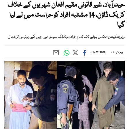
حیدرآباد، غیر قانونی مقیم افغان شہریوں کے خلاف
کریک ڈاؤن، 14 مشتبہ افراد کو حراست میں لے لیا
گیا
ویریفکیشن مکمل ہونے تک تمام افراد ہولڈنگ سینٹر میں رہیں گے، پولیس ترجمان
ویب ڈیسک
July 02, 2026