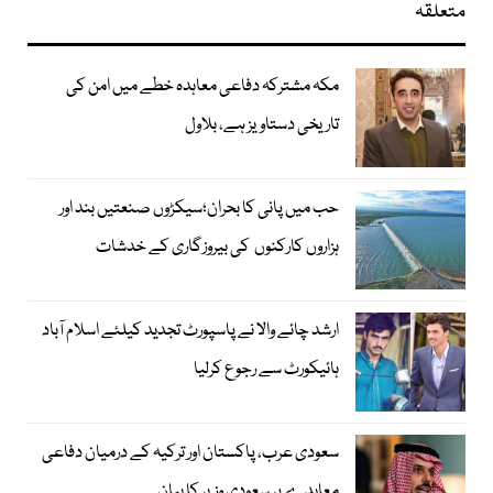
متعلقہ
مکہ مشترکہ دفاعی معاہدہ خطے میں امن کی
تاریخی دستاویز ہے، بلاول
حب میں پانی کا بحران؛سیکڑوں صنعتیں بند اور
ہزاروں کارکنوں کی بیروزگاری کے خدشات
ارشد چائے والا نے پاسپورٹ تجدید کیلئے اسلام آباد
ہائیکورٹ سے رجوع کرلیا
سعودی عرب، پاکستان اور ترکیہ کے درمیان دفاعی
معاہدے پر سعودی وزیر کا بیان