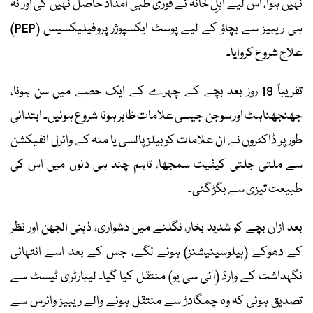
نہیں ہوا، اس لیے اہلِ خانہ نے فوری طبی امداد حاصل نہیں کی اور نہ
ہی ریبیز سے بچاؤ کے لیے پوسٹ ایکسپوژر پروفیلیکسیس (PEP)
علاج شروع کروایا۔
تقریباً 19 روز بعد بچے کے چہرے کے ایک حصے میں سن ہونا،
جھنجھناہٹ اور سوجن جیسی علامات ظاہر ہونا شروع ہوئیں۔ ابتدائی
طور پر ڈاکٹروں نے ان علامات کو بیلز پالسی یا منہ کے وائرل انفیکشن
سے ملتی جلتی کیفیت سمجھا، تاہم چند ہی دنوں میں اس کی
طبیعت تیزی سے بگڑ گئی۔
بعد ازاں بچے کو شدید بخار، نگلنے میں دشواری، ذہنی الجھن اور نظر
کے دھوکے (ہیلوسینیشنز) ہونے لگے، جس کے بعد اسے انتہائی
نگہداشت کے وارڈ (آئی سی یو) منتقل کیا گیا۔ لیبارٹری ٹیسٹ سے
تصدیق ہوئی کہ وہ چمگادڑ سے منتقل ہونے والے ریبیز وائرس سے