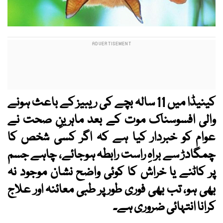
کینیڈا میں 11 سالہ بچے کی ریبیز کے باعث ہونے
والی افسوسناک موت کے بعد ماہرینِ صحت نے
عوام کو خبردار کیا ہے کہ اگر کسی شخص کا
چمگادڑ سے براہِ راست رابطہ ہوجائے، چاہے جسم
پر کاٹنے یا خراش کا کوئی واضح نشان موجود نہ
بھی ہو، تب بھی فوری طور پر طبی معائنہ اور علاج
کرانا انتہائی ضروری ہے۔