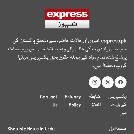
express.pk
خبروں اور حالات حاضرہ سے متعلق پاکستان کی
سب سے زیادہ وزٹ کی جانے والی ویب سائٹ ہے۔ اس ویب سائٹ
پر شائع شدہ تمام مواد کے جملہ حقوق بحق ایکسپریس میڈیا
گروپ محفوظ ہیں۔
ایکسپریس
ضابطہ
Privacy
Contact
کے بارے
اخلاق
Policy
Us
میں
صفحۂ اول
Showbiz News in Urdu