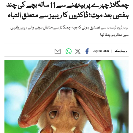
چمگادڑ چہرے پر بیٹھنے سے 11 سالہ بچے کی چند
ہفتوں بعد موت؛ ڈاکٹروں کا ریبیز سے متعلق انتباہ
لیبارٹری ٹیسٹ سے تصدیق ہوئی کہ بچہ چمگادڑ سے منتقل ہونے والے ریبیز وائرس
سے متاثر ہو چکا تھا
ویب ڈیسک
July 03, 2026