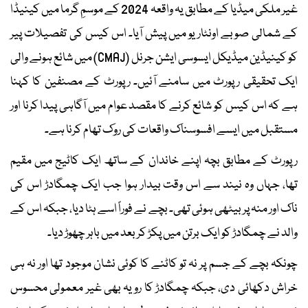
غیر ملکی میڈیا کے مطابق یہ واقعہ 2024 کے موسمِ گرما میں کینیڈا
کے شمالی صوبے اونٹاریو میں پیش آیا۔ اس کیس کی تفصیلات پیر
کو کینیڈین میڈیکل ایسوسی ایشن جرنل (CMAJ) میں شائع ہونے والی
ایک تحقیقی رپورٹ میں سامنے آئیں۔ رپورٹ کے مصنفین کا کہنا
ہے کہ اس کیس کو شائع کرنے کا مقصد عوام میں آگاہی پیدا کرنا اور
مستقبل میں ایسے افسوسناک واقعات کی روک تھام کرنا ہے۔
رپورٹ کے مطابق بچہ اپنے خاندان کے ساتھ ایک کاٹیج میں مقیم
تھا، جہاں وہ نیند سے اس وقت بیدار ہوا جب ایک چمگادڑ اس کی
ناک اور منہ پر بیٹھی ہوئی تھی۔ بچے نے فوراً اسے ہٹا دیا، جبکہ اس کے
والد نے چمگادڑ کو ایک برتن میں پکڑ کر بعد میں باہر چھوڑ دیا۔
چونکہ بچے کے جسم پر نہ تو کاٹنے کا کوئی نشان موجود تھا اور نہ ہی
خراش دکھائی دی، جبکہ چمگادڑ کا رویہ بھی غیر معمولی محسوس