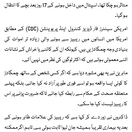
متاثر ہو چکا تھا۔ اسپتال میں داخل ہونے کے 17 روز بعد بچے کا انتقال
ہو گیا۔
امریکی سینٹرز فار ڈیزیز کنٹرول اینڈ پریوینشن (CDC) کے مطابق
امریکا میں انسانوں میں ریبیز سے ہونے والی زیادہ تر اموات کی
بنیادی وجہ چمگادڑیں ہیں، کیونکہ ان کے کاٹنے یا خراش کے نشانات
اتنے معمولی ہوتے ہیں کہ اکثر لوگوں کی نظر میں نہیں آتے۔
ماہرین نے یہ بھی مشورہ دیا ہے کہ اگر کسی شخص کے ساتھ چمگادڑ
کا کوئی ایسا واقعہ ہو تو اسے فوری طور پر آزاد نہ کیا جائے، بلکہ پہلے
متعلقہ صحت کے حکام سے رابطہ کیا جائے تاکہ ضرورت پڑنے پر اس
کا ریبیز ٹیسٹ کیا جا سکے۔
ڈاکٹروں نے زور دے کر کہا ہے کہ ریبیز کی علامات ظاہر ہونے کے
بعد یہ بیماری تقریباً ہمیشہ جان لیوا ثابت ہوتی ہے، تاہم اگر ممکنہ