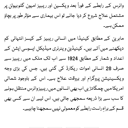
وائرس کے رابطے کے فوراً بعد ویکسین اور ریبیز امیون گلوبیولن پر
مشتمل علاج شروع کر دیا جائے تو اس بیماری سے مؤثر طور پر بچاؤ
ممکن ہے۔
ماہرین کے مطابق کینیڈا میں انسانی ریبیز کے کیسز انتہائی کم
دیکھنے میں آتے ہیں۔ کینیڈین ویٹرنری میڈیکل ایسوسی ایشن کے
اعداد و شمار کے مطابق 1924 سے اب تک ملک میں ریبیز سے
صرف 28 انسانی اموات ریکارڈ کی گئی ہیں، جس کی بڑی وجہ
ویکسینیشن پروگرام اور بروقت علاج ہے۔ اس کے باوجود شمالی
امریکا میں چمگادڑیں اب بھی انسانوں میں ریبیز وائرس منتقل ہونے
کا سب سے بڑا ذریعہ سمجھی جاتی ہیں، اس لیے ان سے کسی بھی
قسم کے براہِ راست رابطے کو معمولی نہیں سمجھنا چاہیے۔