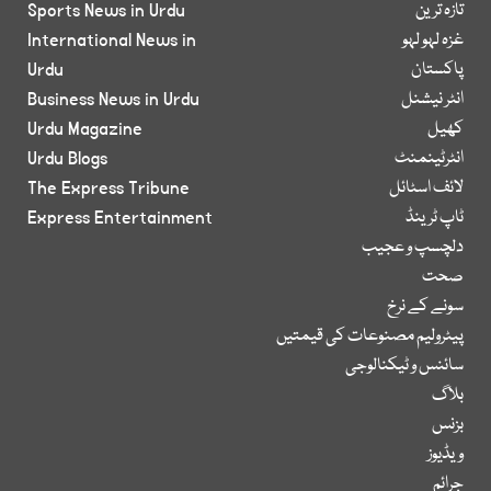
تازہ ترین
Sports News in Urdu
غزہ لہو لہو
International News in
پاکستان
Urdu
انٹر نیشنل
Business News in Urdu
کھیل
Urdu Magazine
انٹرٹینمنٹ
Urdu Blogs
لائف اسٹائل
The Express Tribune
ٹاپ ٹرینڈ
Express Entertainment
دلچسپ و عجیب
صحت
سونے کے نرخ
پیٹرولیم مصنوعات کی قیمتیں
سائنس و ٹیکنالوجی
بلاگ
بزنس
ویڈیوز
جرائم