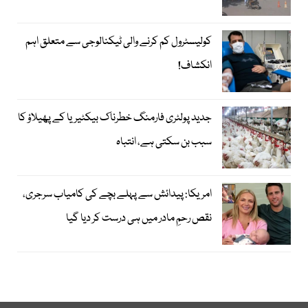
کولیسٹرول کم کرنے والی ٹیکنالوجی سے متعلق اہم
انکشاف!
جدید پولٹری فارمنگ خطرناک بیکٹیریا کے پھیلاؤ کا
سبب بن سکتی ہے، انتباہ
امریکا: پیدائش سے پہلے بچے کی کامیاب سرجری،
نقص رحمِ مادر میں ہی درست کر دیا گیا