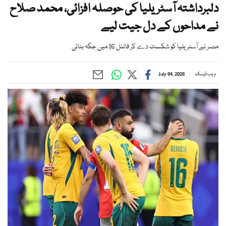
دلبرداشتہ آسٹریلیا کی حوصلہ افزائی، محمد صلاح
نے مداحوں کے دل جیت لیے
مصر نے آسٹریلیا کو شکست دے کر فائنل 16 میں جگہ بنائی
ویب ڈیسک
July 04, 2026