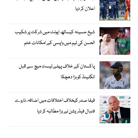
اعلان کر دیا
شیخ حسینہ کیساتھ ایونٹ میں شرکت پر شکیب
الحسن کی ٹیم میں واپسی کے امکانات ختم
پاکستان کے خلاف پہلے ٹیسٹ میچ سے قبل
انگلینڈ کو بڑا دھچکا
فیفا صدر کیخلاف اختلافات میں اضافہ، ناروے
فٹبال فیڈریشن نے بڑا مطالبہ کر دیا