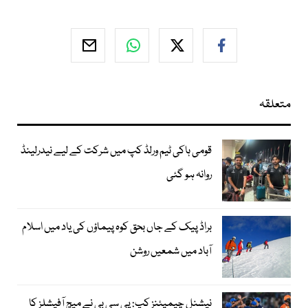
متعلقہ
قومی ہاکی ٹیم ورلڈ کپ میں شرکت کے لیے نیدرلینڈ
روانہ ہو گئی
براڈ پیک کے جاں بحق کوہ پیماؤں کی یاد میں اسلام
آباد میں شمعیں روشن
نیشنل چیمپئنز کپ: پی سی بی نے میچ آفیشلز کا