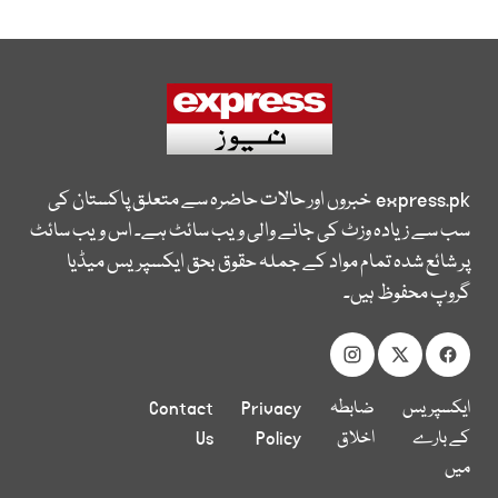
express.pk
خبروں اور حالات حاضرہ سے متعلق پاکستان کی
سب سے زیادہ وزٹ کی جانے والی ویب سائٹ ہے۔ اس ویب سائٹ
پر شائع شدہ تمام مواد کے جملہ حقوق بحق ایکسپریس میڈیا
گروپ محفوظ ہیں۔
ایکسپریس
ضابطہ
Privacy
Contact
کے بارے
اخلاق
Policy
Us
میں