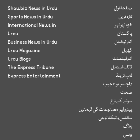
صفحۂ اول
Showbiz News in Urdu
تازہ ترین
Sports News in Urdu
غزہ لہو لہو
International News in
پاکستان
Urdu
انٹر نیشنل
Business News in Urdu
کھیل
Urdu Magazine
انٹرٹینمنٹ
Urdu Blogs
لائف اسٹائل
The Express Tribune
ٹاپ ٹرینڈ
Express Entertainment
دلچسپ و عجیب
صحت
سونے کے نرخ
پیٹرولیم مصنوعات کی قیمتیں
سائنس و ٹیکنالوجی
بلاگ
بزنس