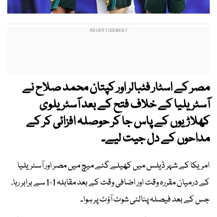
مصر کے اسٹار فٹبالر اور کپتان محمد صلاح نے
آسٹریلیا کے خلاف فتح کے بعد آسٹریلوی
کھلاڑیوں کے پاس جا کر حوصلہ افزائی کر کے
مداحوں کے دل جیت لیے۔
امریکا کے شہر ڈیلس میں کھیلے گئے میچ میں مصر اور آسٹریلیا
کے درمیان مقررہ وقت اور اضافی وقت کے بعد مقابلہ 1-1 سے برابر رہا،
جس کے بعد فیصلہ پنالٹی شوٹ آؤٹ پر ہوا۔