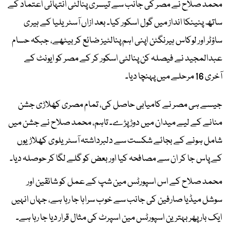
محمد صلاح نے مصر کی جانب سے تیسری پنالٹی انتہائی اعتماد کے
ساتھ پنینکا انداز میں گول اسکور کیا۔ بعد ازاں آسٹریلیا کے ہیری
ساؤٹر اور لوکاس ہیرنگٹن اپنی اہم پنالٹیز ضائع کر بیٹھے، جبکہ حسام
عبدالمجید نے فیصلہ کن پنالٹی اسکور کر کے مصر کو ایونٹ کے
آخری 16 مرحلے میں پہنچا دیا۔
جیسے ہی مصر نے کامیابی حاصل کی، تمام مصری کھلاڑی جشن
منانے کے لیے میدان میں دوڑ پڑے۔ تاہم، محمد صلاح نے جشن میں
شامل ہونے کے بجائے شکست سے دلبرداشتہ آسٹریلوی کھلاڑیوں
کے پاس جا کر ان سے مصافحہ کیا اور بعض کو گلے لگا کر حوصلہ دیا۔
محمد صلاح کے اس اسپورٹس مین شپ کے عمل کو شائقین اور
سوشل میڈیا صارفین کی جانب سے خوب سراہا جا رہا ہے، جہاں انہیں
ایک بار پھر بہترین اسپورٹس مین اسپرٹ کی مثال قرار دیا جا رہا ہے۔