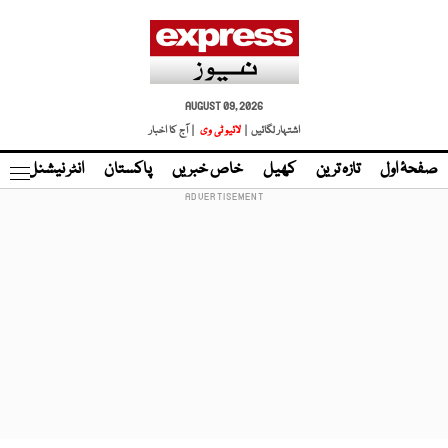
AUGUST 09, 2026
اشتہار لگائیں |
لائیو ٹی وی
| آج کا اخبار
صفحۂ اول
تازہ ترین
کھیل
خاص خبریں
پاکستان
انٹر نیشنل
ٹا