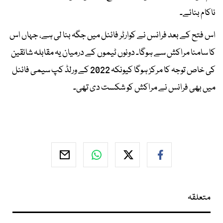
ناکام بنائے۔
اس فتح کے بعد فرانس نے کوارٹر فائنل میں جگہ بنا لی ہے، جہاں اس
کا سامنا مراکش سے ہوگا۔ دونوں ٹیموں کے درمیان یہ مقابلہ شائقین
کی خاص توجہ کا مرکز ہوگا کیونکہ 2022 کے ورلڈ کپ سیمی فائنل
میں بھی فرانس نے مراکش کو شکست دی تھی۔
متعلقہ