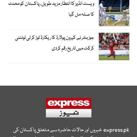
ویسٹ انڈیز کا انتظار مزید طویل، پاکستان کو محنت
کا صلہ مل گیا
جوز بٹلر نے کیرون پولارڈ کا ریکارڈ توڑ کر ٹی ٹوئنٹی
کرکٹ میں تاریخ رقم کردی
express.pk
خبروں اور حالات حاضرہ سے متعلق پاکستان کی