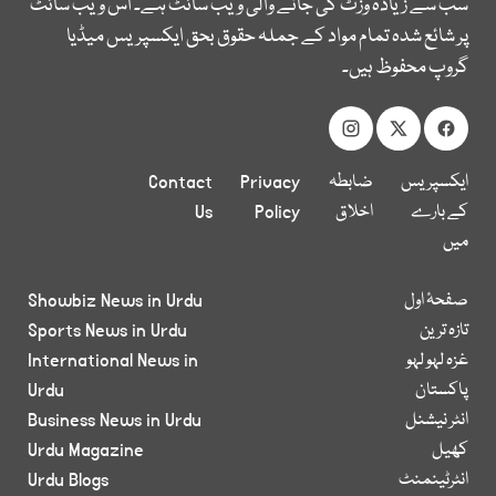
سب سے زیادہ وزٹ کی جانے والی ویب سائٹ ہے۔ اس ویب سائٹ
پر شائع شدہ تمام مواد کے جملہ حقوق بحق ایکسپریس میڈیا
گروپ محفوظ ہیں۔
ایکسپریس
ضابطہ
Privacy
Contact
کے بارے
اخلاق
Policy
Us
میں
صفحۂ اول
Showbiz News in Urdu
تازہ ترین
Sports News in Urdu
غزہ لہو لہو
International News in
پاکستان
Urdu
انٹر نیشنل
Business News in Urdu
کھیل
Urdu Magazine
انٹرٹینمنٹ
Urdu Blogs