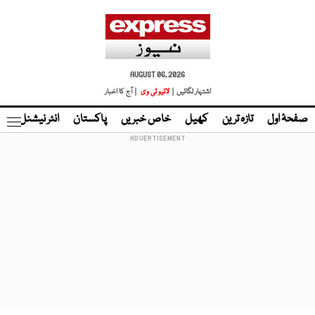
AUGUST 06, 2026
اشتہار لگائیں |
لائیو ٹی وی
| آج کا اخبار
صفحۂ اول
تازہ ترین
کھیل
خاص خبریں
پاکستان
انٹر نیشنل
ٹا