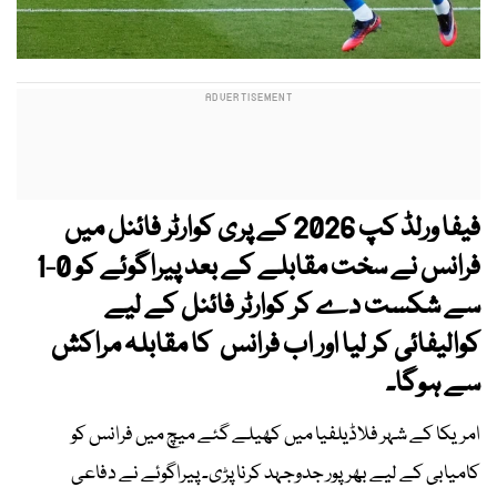
فیفا ورلڈ کپ 2026 کے پری کوارٹر فائنل میں
فرانس نے سخت مقابلے کے بعد پیراگوئے کو 0-1
سے شکست دے کر کوارٹر فائنل کے لیے
کوالیفائی کر لیا اور اب فرانس کا مقابلہ مراکش
سے ہوگا۔
امریکا کے شہر فلاڈیلفیا میں کھیلے گئے میچ میں فرانس کو
کامیابی کے لیے بھرپور جدوجہد کرنا پڑی۔ پیراگوئے نے دفاعی