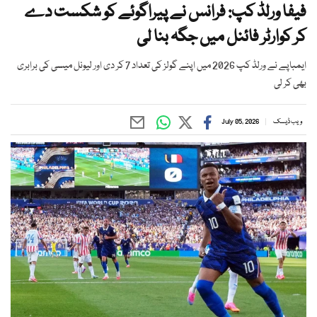
فیفا ورلڈ کپ: فرانس نے پیراگوئے کو شکست دے
کر کوارٹر فائنل میں جگہ بنا لی
ایمباپے نے ورلڈ کپ 2026 میں اپنے گولز کی تعداد 7 کر دی اور لیونل میسی کی برابری
بھی کر لی
ویب ڈیسک
July 05, 2026