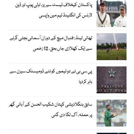
پاکستان کیخلاف ٹیسٹ سیریز، اولی پوپ اور ڈین
لارنس کی انگلینڈ ٹیم میں واپسی
تھائی لینڈ: فٹبال میچ کے دوران آسمانی بجلی گرنے
سے ایک کھلاڑی جاں بحق، 12 زخمی
پی سی بی نے دو ٹیموں کو نئے ڈومیسٹک سیزن سے
باہر کردیا
سابق بنگلادیشی کپتان شکیب الحسن کے آبائی گھر
پر حملہ، آگ لگا دی گئی