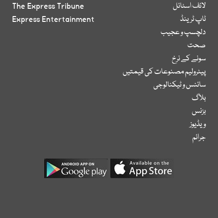
لائف اسٹائل
The Express Tribune
ٹاپ ٹرینڈ
Express Entertainment
دلچسپ و عجیب
صحت
سونے کے نرخ
پیٹرولیم مصنوعات کی قیمتیں
سائنس و ٹیکنالوجی
بلاگ
بزنس
ویڈیوز
جرائم