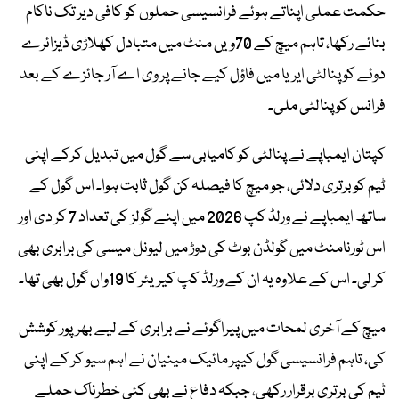
حکمت عملی اپناتے ہوئے فرانسیسی حملوں کو کافی دیر تک ناکام
بنائے رکھا، تاہم میچ کے 70ویں منٹ میں متبادل کھلاڑی ڈیزائرے
دوئے کو پنالٹی ایریا میں فاؤل کیے جانے پر وی اے آر جائزے کے بعد
فرانس کو پنالٹی ملی۔
کپتان ایمباپے نے پنالٹی کو کامیابی سے گول میں تبدیل کرکے اپنی
ٹیم کو برتری دلائی، جو میچ کا فیصلہ کن گول ثابت ہوا۔ اس گول کے
ساتھ ایمباپے نے ورلڈ کپ 2026 میں اپنے گولز کی تعداد 7 کر دی اور
اس ٹورنامنٹ میں گولڈن بوٹ کی دوڑ میں لیونل میسی کی برابری بھی
کر لی۔ اس کے علاوہ یہ ان کے ورلڈ کپ کیریئر کا 19واں گول بھی تھا۔
میچ کے آخری لمحات میں پیراگوئے نے برابری کے لیے بھرپور کوشش
کی، تاہم فرانسیسی گول کیپر مائیک مینیان نے اہم سیو کر کے اپنی
ٹیم کی برتری برقرار رکھی، جبکہ دفاع نے بھی کئی خطرناک حملے