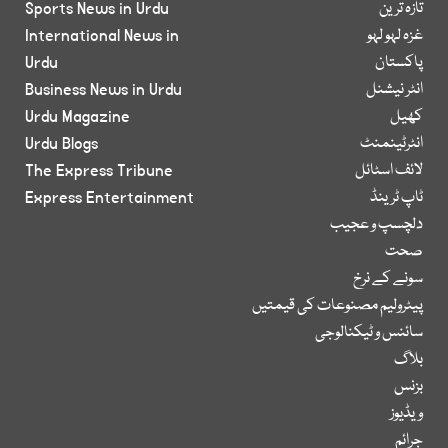
تازہ ترین
Sports News in Urdu
غزہ لہو لہو
International News in
پاکستان
Urdu
انٹر نیشنل
Business News in Urdu
کھیل
Urdu Magazine
انٹرٹینمنٹ
Urdu Blogs
لائف اسٹائل
The Express Tribune
ٹاپ ٹرینڈ
Express Entertainment
دلچسپ و عجیب
صحت
سونے کے نرخ
پیٹرولیم مصنوعات کی قیمتیں
سائنس و ٹیکنالوجی
بلاگ
بزنس
ویڈیوز
جرائم