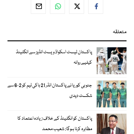
متعلقہ
پاکستان ٹیسٹ اسکواڈ ویسٹ انڈیز سے انگلینڈ
کیلیے روانہ
جنوبی کوریا نے پاکستان انڈر 21 ہاکی ٹیم کو 2-6 سے
شکست دیدی
پاکستان کو انگلینڈ کے خلاف زیادہ اعتماد کا
مظاہرہ کرنا ہوگا: شعیب محمد