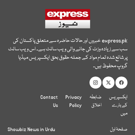
express.pk
خبروں اور حالات حاضرہ سے متعلق پاکستان کی
سب سے زیادہ وزٹ کی جانے والی ویب سائٹ ہے۔ اس ویب سائٹ
پر شائع شدہ تمام مواد کے جملہ حقوق بحق ایکسپریس میڈیا
گروپ محفوظ ہیں۔
ایکسپریس
ضابطہ
Privacy
Contact
کے بارے
اخلاق
Policy
Us
میں
صفحۂ اول
Showbiz News in Urdu