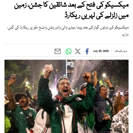
میکسیکو کی فتح کے بعد شائقین کا جشن، زمین
میں زلزلے کی لہریں ریکارڈ
میکسیکو کے دونوں گولزکے بعد پیدا ہونے والی وائبریشن واضح طور پر ریکارڈ کی گئی:
ادارہ
ویب ڈیسک
July 05, 2026