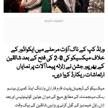
ورلڈ کپ کے ناک آؤٹ مرحلے میں ایکواڈور کے
خلاف میکسیکو کی 0-2 کی فتح کے بعد شائقین
کے بھرپور جشن نے زلزلہ پیما آلات پر نمایاں
ارتعاشات ریکارڈ کروا دیں۔
میکسیکو کے ڈیجیٹل پلیٹ فارم فار ارلی وارننگ اینڈ کمپری ہینسو
رسک مینجمنٹ کے مطابق میچ کے دوران جولین کوئینونیس اور بعد
ازاں راؤل خیمنیز کے گول کرنے پر ہزاروں شائقین کے بیک وقت