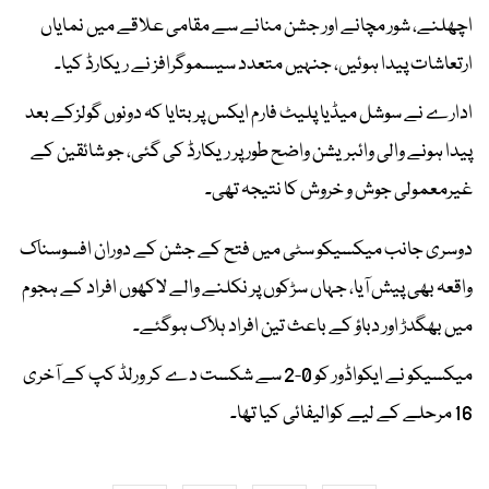
اچھلنے، شور مچانے اور جشن منانے سے مقامی علاقے میں نمایاں
ارتعاشات پیدا ہوئیں، جنہیں متعدد سیسموگرافز نے ریکارڈ کیا۔
ادارے نے سوشل میڈیا پلیٹ فارم ایکس پر بتایا کہ دونوں گولزکے بعد
پیدا ہونے والی وائبریشن واضح طور پر ریکارڈ کی گئی، جو شائقین کے
غیرمعمولی جوش و خروش کا نتیجہ تھی۔
دوسری جانب میکسیکو سٹی میں فتح کے جشن کے دوران افسوسناک
واقعہ بھی پیش آیا، جہاں سڑکوں پر نکلنے والے لاکھوں افراد کے ہجوم
میں بھگدڑ اور دباؤ کے باعث تین افراد ہلاک ہوگئے۔
میکسیکو نے ایکواڈور کو 0-2 سے شکست دے کر ورلڈ کپ کے آخری
16 مرحلے کے لیے کوالیفائی کیا تھا۔