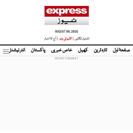
AUGUST 08, 2026
اشتہار لگائیں |
لائیو ٹی وی
| آج کا اخبار
صفحۂ اول
تازہ ترین
کھیل
خاص خبریں
پاکستان
انٹر نیشنل
ٹا