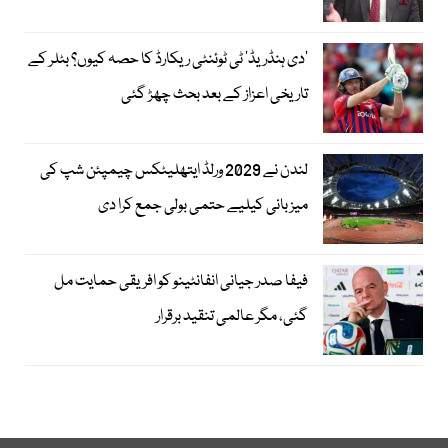
’دی ہنڈریڈ‘ ٹی ٹوئنٹی ریکارڈ کا حصہ کیوں؟ بٹلر کے
تاریخی اعزاز کے بعد بحث چھڑ گئی
لندن نے 2029 ورلڈ ایتھلیٹکس چیمپئن شپ کی
میزبانی کیلیے حتمی بولی جمع کرا دی
فیفا صدر جیانی انفانٹینو کو افریقی حمایت مل
گئی، مگر عالمی تنقید برقرار