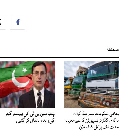
متعلقہ
وفاقی حکومت سے مذاکرات
چئیرمین پی ٹی آئی بیرسٹر گوہر
ناکام، گڈز ٹرانسپورٹرز کا غیرمعینہ
کی والدہ انتقال کر گئیں
مدت تک ہڑتال کا اعلان