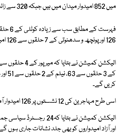
میں 852 امیدوار میدان میں ہیں جبکہ 320 سے زائد امیدوار دستبردار ہوچکے ہیں۔
126 اور پونچھ و سدھنوتی کے 7 حلقوں سے 126 امیدوار انتخابات میں حصہ لیں گے۔
کریں گے۔
اسی طرح مہاجرین کی 12 نشستوں پر 126 امیدوار آمنے سامنے ہوں گے۔
الیکشن کمیشن نے بتایا کہ24
اور آزاد امیدواروں کو بھی جلد نشانات جاری ہوں گے