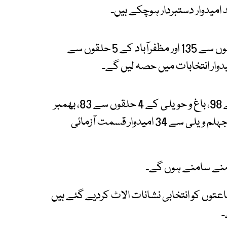
فہرست کے مطابق سب سے زیادہ کوٹلی کے 6 حلقوں سے 135 اور مظفرآباد کے 5 حلقوں سے
الیکشن کمیشن نے بتایا کہ میرپور کے 4 حلقوں سے 98، باغ و حویلی کے 4 حلقوں سے 83، بھمبر
کے 3 حلقوں سے 63، نیلم کے 2 حلقوں سے 51 اور جہلم ویلی سے 34 امیدوار قسمت آزمائی
 رجسٹرڈ سیاسی جماعتوں کو انتخابی نشانات الاٹ کردیے گئے ہیں
۔