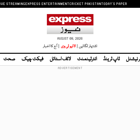
IVE STREAMING
EXPRESS ENTERTAINMENT
CRICKET PAKISTAN
TODAY'S PAPER
AUGUST 08, 2026
اشتہار لگائیں |
لائیو ٹی وی
| آج کا اخبار
ر نیشنل
ٹاپ ٹرینڈ
انٹرٹینمنٹ
لائف اسٹائل
فیکٹ چیک
صحت