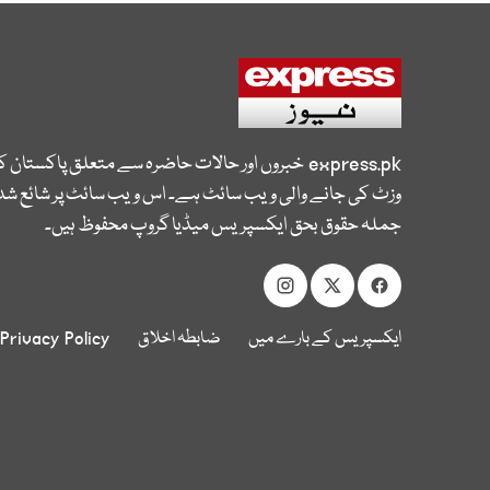
express.pk
خبروں اور حالات حاضرہ سے متعلق پاکستان 
وزٹ کی جانے والی ویب سائٹ ہے۔ اس ویب سائٹ پر شائع شدہ
جملہ حقوق بحق ایکسپریس میڈیا گروپ محفوظ ہیں۔
ایکسپریس کے بارے میں
ضابطہ اخلاق
Privacy Policy