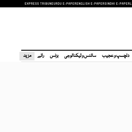
EXPRESS TRIBUNE
URDU E-PAPER
ENGLISH E-PAPER
SINDHI E-PAPER
L
دلچسپ و عجیب
سائنس و ٹیکنالوجی
بزنس
رائے
مزید