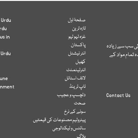
صفحۂ اول
 Urdu
تازہ ترین
rdu
غزہ لہو لہو
ws in
پاکستان
کی سب سے زیادہ
انٹر نیشنل
 Urdu
 تمام مواد کے
کھیل
انٹرٹینمنٹ
لائف اسٹائل
bune
ٹاپ ٹرینڈ
inment
دلچسپ و عجیب
Contact Us
صحت
سونے کے نرخ
پیٹرولیم مصنوعات کی قیمتیں
سائنس و ٹیکنالوجی
بلاگ