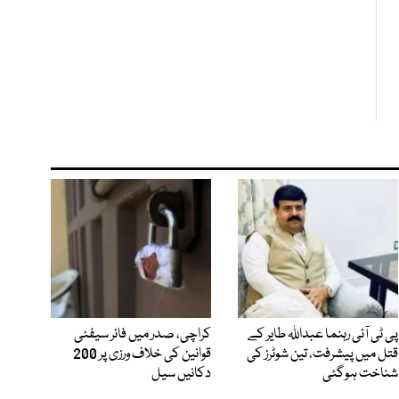
پی ٹی آئی رہنما عبداللہ طایر کے
کراچی، صدر میں فائر سیفٹی
قتل میں پیشرفت، تین شوٹرز کی
قوانین کی خلاف ورزی پر 200
شناخت ہوگئی
دکانیں سیل