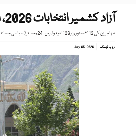
آزاد کشمیر انتخابات 2026، امیدواروں کی حتمی فہرست جاری
مہاجرین کی 12 نشستوں پر 126 امیدوار ہیں، 24 رجسٹرڈ سیاسی جماعتوں کو انتخابی نشانات الاٹ کردیے گئے ہیں، الیکشن کمیشن
ویب ڈیسک
July 05, 2026