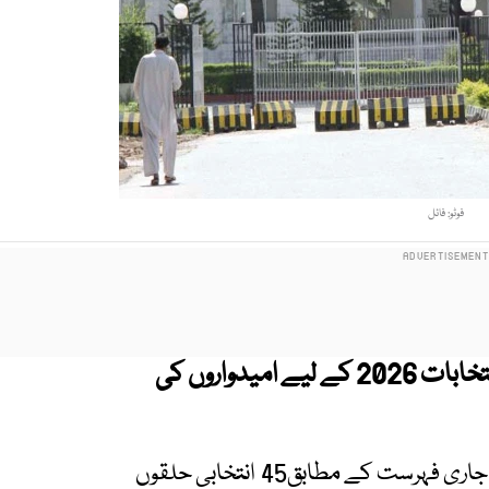
فوٹو: فائل
آزاد جموں و کشمیر الیکشن کمیشن نے عام انتخابات 2026 کے لیے امیدواروں کی
الیکشن کمیشن آزاد جموں و کشمیر کی جانب سے جاری فہرست کے مطابق45 انتخابی حلقوں