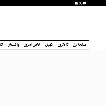
صفحۂ اول
تازہ ترین
کھیل
خاص خبریں
پاکستان
انٹ