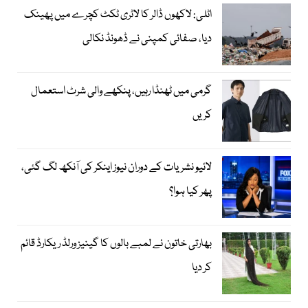
اٹلی: لاکھوں ڈالر کا لاٹری ٹکٹ کچرے میں پھینک
دیا، صفائی کمپنی نے ڈھونڈ نکالی
گرمی میں ٹھنڈا رہیں، پنکھے والی شرٹ استعمال
کریں
لائیو نشریات کے دوران نیوز اینکر کی آنکھ لگ گئی،
پھر کیا ہوا؟
بھارتی خاتون نے لمبے بالوں کا گینیز ورلڈ ریکارڈ قائم
کر دیا