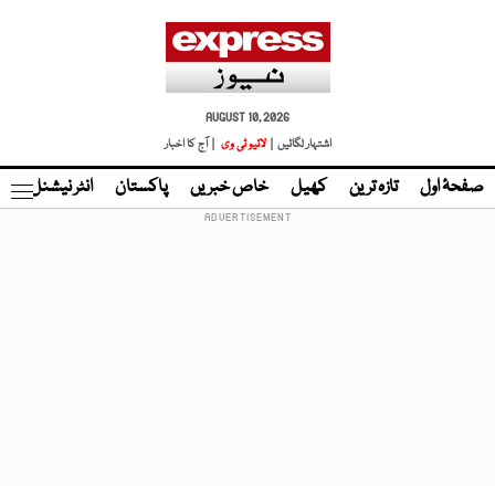
AUGUST 10, 2026
اشتہار لگائیں |
لائیو ٹی وی
| آج کا اخبار
صفحۂ اول
تازہ ترین
کھیل
خاص خبریں
پاکستان
انٹر نیشنل
ٹا