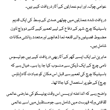
عوامی چوک، اور اہم عمارتوں کے آثار دریافت کیے ہیں۔
دریافت شدہ عمارتوں میں چوتھی صدی کے وسط کی ایک قدیم
باسیلیکا چرچ، شہر کے دفاع کے لیے تعمیر کیے گئے دو واچ ٹاورز،
مضبوط فصیلوں والے قلعہ نما ڈھانچے اور متعدد رہائشی مکانات
شامل ہیں۔
ماہرین نے ایک ایسے گھر کے آثار بھی دریافت کیے ہیں جو ٹیسوس
نامی چرچ کے ایک ڈیکن سے منسوب کیا جا رہا ہے۔ خیال ہے کہ
باسیلیکا چرچ کی تعمیر سے قبل اس مکان کو عبادت گاہ (ہاؤس
چرچ) کے طور پر استعمال کیا جاتا تھا۔
واضح رہے کہ الداخلہ اویسس اس وقت یونیسکو کی عارضی عالمی
ثقافتی ورثہ فہرست میں شامل ہے، جو مستقبل میں اسے عالمی