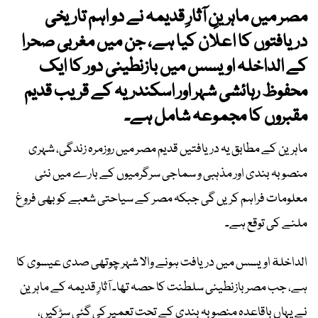
مصر میں ماہرینِ آثارِ قدیمہ نے دو اہم تاریخی
دریافتوں کا اعلان کیا ہے، جن میں مغربی صحرا
کے الداخلہ اویسس میں بازنطینی دور کا ایک
محفوظ رہائشی شہر اور اسکندریہ کے قریب قدیم
مقبروں کا مجموعہ شامل ہے۔
ماہرین کے مطابق یہ دریافتیں قدیم مصر میں روزمرہ زندگی، شہری
منصوبہ بندی اور مذہبی و سماجی سرگرمیوں کے بارے میں نئی
معلومات فراہم کریں گی جبکہ مصر کے سیاحتی شعبے کو بھی فروغ
ملنے کی توقع ہے۔
الداخلة اویسس میں دریافت ہونے والا شہر چوتھی صدی عیسوی کا
ہے، جب مصر بازنطینی سلطنت کا حصہ تھا۔ آثارِ قدیمہ کے ماہرین
نے یہاں باقاعدہ منصوبہ بندی کے تحت تعمیر کی گئی سڑکیں،