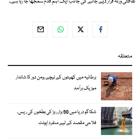
ثقافتی ورثہ قرار دیے جانے کی جانب ایک اہم قدم سمجھا جا رہا ہے۔
متعلقہ
برطانیہ میں کھیتوں کے نیچے رومن دور کا شاندار
موزیک برآمد
شکاگو دریا میں 90 ہزار ربڑ کی بطخوں کی ریس،
فلاحی مقصد کے لیے منفرد ایونٹ