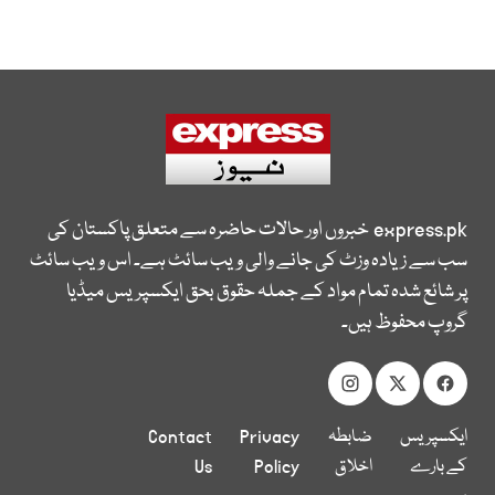
express.pk
خبروں اور حالات حاضرہ سے متعلق پاکستان کی
سب سے زیادہ وزٹ کی جانے والی ویب سائٹ ہے۔ اس ویب سائٹ
پر شائع شدہ تمام مواد کے جملہ حقوق بحق ایکسپریس میڈیا
گروپ محفوظ ہیں۔
ایکسپریس
ضابطہ
Privacy
Contact
کے بارے
اخلاق
Policy
Us