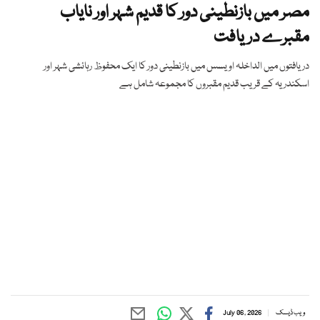
مصر میں بازنطینی دور کا قدیم شہر اور نایاب
مقبرے دریافت
دریافتوں میں الداخلہ اویسس میں بازنطینی دور کا ایک محفوظ رہائشی شہر اور
اسکندریہ کے قریب قدیم مقبروں کا مجموعہ شامل ہے
ویب ڈیسک
July 06, 2026