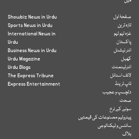
میں
صفحۂ اول
Showbiz News in Urdu
تازہ ترین
Sports News in Urdu
غزہ لہو لہو
International News in
پاکستان
Urdu
انٹر نیشنل
Business News in Urdu
کھیل
Urdu Magazine
انٹرٹینمنٹ
Urdu Blogs
لائف اسٹائل
The Express Tribune
ٹاپ ٹرینڈ
Express Entertainment
دلچسپ و عجیب
صحت
سونے کے نرخ
پیٹرولیم مصنوعات کی قیمتیں
سائنس و ٹیکنالوجی
بلاگ