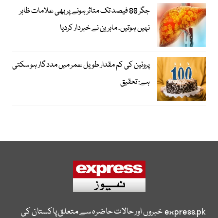
جگر 80 فیصد تک متاثر ہونے پر بھی علامات ظاہر
نہیں ہوتیں، ماہرین نے خبردار کردیا
پروٹین کی کم مقدار طویل عمر میں مددگار ہو سکتی
ہے: تحقیق
express.pk
خبروں اور حالات حاضرہ سے متعلق پاکستان کی