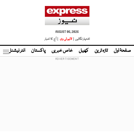
AUGUST 06, 2026
اشتہار لگائیں |
لائیو ٹی وی
| آج کا اخبار
صفحۂ اول
تازہ ترین
کھیل
خاص خبریں
پاکستان
انٹر نیشنل
ٹا