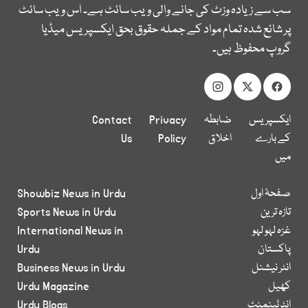
سب سے زیادہ وزٹ کی جانے والی ویب سائٹ ہے۔ اس ویب سائٹ
پر شائع شدہ تمام مواد کے جملہ حقوق بحق ایکسپریس میڈیا
گروپ محفوظ ہیں۔
ایکسپریس
ضابطہ
Privacy
Contact
کے بارے
اخلاق
Policy
Us
میں
صفحۂ اول
Showbiz News in Urdu
تازہ ترین
Sports News in Urdu
غزہ لہو لہو
International News in
پاکستان
Urdu
انٹر نیشنل
Business News in Urdu
کھیل
Urdu Magazine
انٹرٹینمنٹ
Urdu Blogs