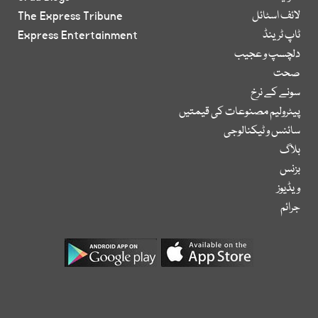
لائف اسٹائل
The Express Tribune
ٹاپ ٹرینڈ
Express Entertainment
دلچسپ و عجیب
صحت
سونے کے نرخ
پیٹرولیم مصنوعات کی قیمتیں
سائنس و ٹیکنالوجی
بلاگ
بزنس
ویڈیوز
جرائم