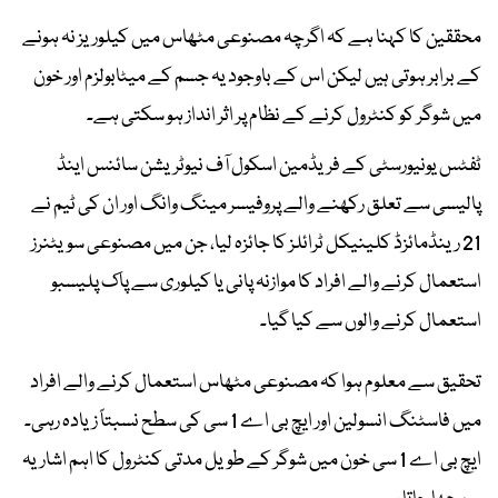
محققین کا کہنا ہے کہ اگرچہ مصنوعی مٹھاس میں کیلوریز نہ ہونے
کے برابر ہوتی ہیں لیکن اس کے باوجود یہ جسم کے میٹابولزم اور خون
میں شوگر کو کنٹرول کرنے کے نظام پر اثر انداز ہو سکتی ہے۔
ٹفٹس یونیورسٹی کے فریڈمین اسکول آف نیوٹریشن سائنس اینڈ
پالیسی سے تعلق رکھنے والے پروفیسر مینگ وانگ اور ان کی ٹیم نے
21 رینڈمائزڈ کلینیکل ٹرائلز کا جائزہ لیا، جن میں مصنوعی سویٹنرز
استعمال کرنے والے افراد کا موازنہ پانی یا کیلوری سے پاک پلیسبو
استعمال کرنے والوں سے کیا گیا۔
تحقیق سے معلوم ہوا کہ مصنوعی مٹھاس استعمال کرنے والے افراد
میں فاسٹنگ انسولین اور ایچ بی اے 1 سی کی سطح نسبتاً زیادہ رہی۔
ایچ بی اے 1 سی خون میں شوگر کے طویل مدتی کنٹرول کا اہم اشاریہ