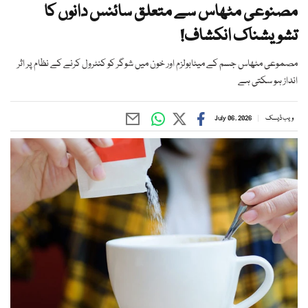
مصنوعی مٹھاس سے متعلق سائنس دانوں کا
تشویشناک انکشاف!
مصموعی مٹھاس جسم کے میٹابولزم اور خون میں شوگر کو کنٹرول کرنے کے نظام پر اثر
انداز ہو سکتی ہے
ویب ڈیسک
July 06, 2026