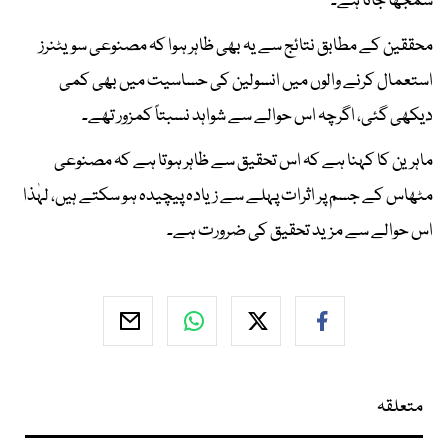
سمجھا جاتا ہے۔
محققین کے مطابق نتائج سے یہ بھی ظاہر ہوا کہ مصنوعی سویٹنرز
استعمال کرنے والوں میں انسولین کی حساسیت میں بھی کمی
دیکھی گئی، اگرچہ اس حوالے سے شواہد نسبتاً کمزور تھے۔
ماہرین کا کہنا ہے کہ اس تحقیق سے ظاہر ہوتا ہے کہ مصنوعی
مٹھاس کے جسم پر اثرات پہلے سے زیادہ پیچیدہ ہو سکتے ہیں، لہٰذا
اس حوالے سے مزید تحقیق کی ضرورت ہے۔
متعلقہ