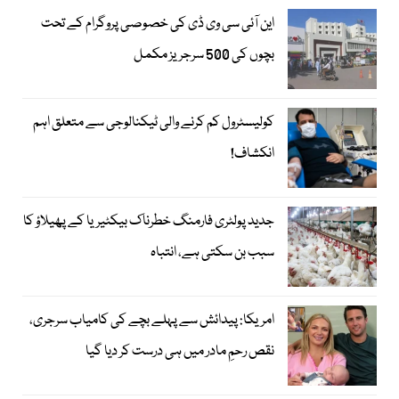
این آئی سی وی ڈی کی خصوصی پروگرام کے تحت
بچوں کی 500 سرجریز مکمل
کولیسٹرول کم کرنے والی ٹیکنالوجی سے متعلق اہم
انکشاف!
جدید پولٹری فارمنگ خطرناک بیکٹیریا کے پھیلاؤ کا
سبب بن سکتی ہے، انتباہ
امریکا: پیدائش سے پہلے بچے کی کامیاب سرجری،
نقص رحمِ مادر میں ہی درست کر دیا گیا