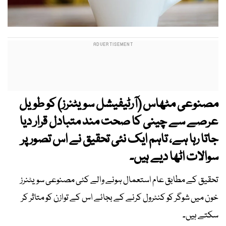
مصنوعی مٹھاس (آرٹیفیشل سویٹنرز) کو طویل
عرصے سے چینی کا صحت مند متبادل قرار دیا
جاتا رہا ہے، تاہم ایک نئی تحقیق نے اس تصور پر
سوالات اٹھا دیے ہیں۔
تحقیق کے مطابق عام استعمال ہونے والے کئی مصنوعی سویٹنرز
خون میں شوگر کو کنٹرول کرنے کے بجائے اس کے توازن کو متاثر کر
سکتے ہیں۔