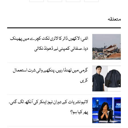
متعلقہ
اٹلی: لاکھوں ڈالر کا لاٹری ٹکٹ کچرے میں پھینک
دیا، صفائی کمپنی نے ڈھونڈ نکالی
گرمی میں ٹھنڈا رہیں، پنکھے والی شرٹ استعمال
کریں
لائیو نشریات کے دوران نیوز اینکر کی آنکھ لگ گئی،
پھر کیا ہوا؟