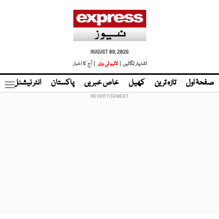
AUGUST 09, 2026
اشتہار لگائیں |
لائیو ٹی وی
| آج کا اخبار
صفحۂ اول
تازہ ترین
کھیل
خاص خبریں
پاکستان
انٹر نیشنل
ٹا