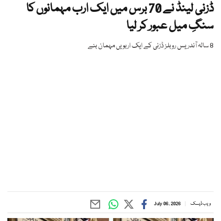
ڈزنی لینڈ نے 70 برس میں ایک ارب مہمانوں کا
سنگِ میل عبور کر لیا
8 سالہ آندریس روبلز ڈزنی کے ایک اربویں مہمان بنے
ویب ڈیسک
July 06, 2026