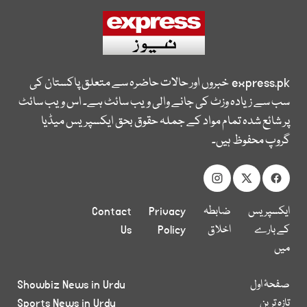
express.pk
خبروں اور حالات حاضرہ سے متعلق پاکستان کی
سب سے زیادہ وزٹ کی جانے والی ویب سائٹ ہے۔ اس ویب سائٹ
پر شائع شدہ تمام مواد کے جملہ حقوق بحق ایکسپریس میڈیا
گروپ محفوظ ہیں۔
ایکسپریس
ضابطہ
Privacy
Contact
کے بارے
اخلاق
Policy
Us
میں
صفحۂ اول
Showbiz News in Urdu
تازہ ترین
Sports News in Urdu