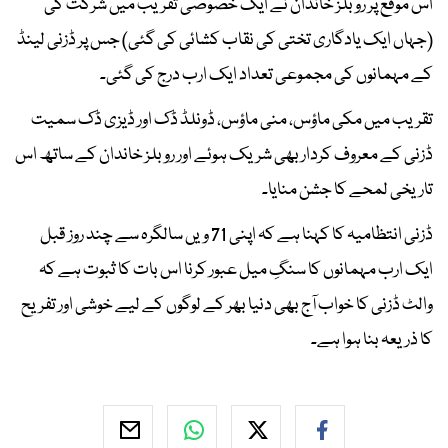
اس موقع پر روبلز خاندان نے ایک خصوصی تقریب میں شرکت کی
(جہاں ایک یادگاری تختی کی نقاب کشائی کی گئی) جس پر ڈزنی لینڈ
کے مہمانوں کی مجموعی تعداد ایک ارب درج کی گئی۔
تقریب میں مکی ماؤس، منی ماؤس، ڈونلڈ ڈک اور ڈیزی ڈک سمیت
ڈزنی کے معروف کردار بھی شریک ہوئے اور روبلز خاندان کے ساتھ اس
تاریخی لمحے کا جشن منایا۔
ڈزنی انتظامیہ کا کہنا ہے کہ اپنی 71 ویں سالگرہ سے چند روز قبل
ایک ارب مہمانوں کا سنگِ میل عبور کرنا اس بات کا ثبوت ہے کہ
والٹ ڈزنی کا خواب آج بھی دنیا بھر کے لوگوں کے لیے خوشی اور تفریح
کا ذریعہ بنا ہوا ہے۔