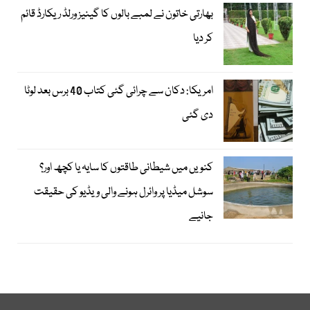
بھارتی خاتون نے لمبے بالوں کا گینیز ورلڈ ریکارڈ قائم
کر دیا
امریکا: دکان سے چرائی گئی کتاب 40 برس بعد لوٹا
دی گئی
کنویں میں شیطانی طاقتوں کا سایہ یا کچھ اور؟
سوشل میڈیا پر وائرل ہونے والی ویڈیو کی حقیقت
جانیے