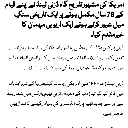
امریکا کی مشہور تفریح گاہ ڈزنی لینڈ نے اپنے قیام
کے 70 سال مکمل ہونے پر ایک تاریخی سنگِ
میل عبور کرتے ہوئے ایک اربویں مہمان کا
خیرمقدم کیا۔
ڈزنی پارکس بلاگ کے مطابق یہ اعزاز امریکا کی ریاست ایریزونا سے
تعلق رکھنے والے 8 سالہ آندریس روبلز اور ان کے والدین الیخاندرا اور
ہوزے روبلز کو ملا، جو ڈزنی لینڈ کی سیر کے لیے آئے تھے۔
ڈزنی لینڈ (جو 1955 میں امریکی ریاست کیلیفورنیا کے شہر ایناہائم
میں قائم کیا گیا تھا) دنیا کے معروف ترین تھیم پارکس میں شمار ہوتا
ہے اور اسے جدید تھیم پارک انڈسٹری کی بنیاد رکھنے کا اعزاز بھی
حاصل ہے۔