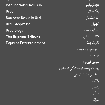
غزہ لہو لہو
International News in
پاکستان
Urdu
انٹر نیشنل
Business News in Urdu
کھیل
Urdu Magazine
انٹرٹینمنٹ
Urdu Blogs
لائف اسٹائل
The Express Tribune
ٹاپ ٹرینڈ
Express Entertainment
دلچسپ و عجیب
صحت
سونے کے نرخ
پیٹرولیم مصنوعات کی قیمتیں
سائنس و ٹیکنالوجی
بلاگ
بزنس
ویڈیوز
جرائم