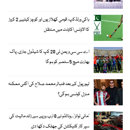
ہاکی ورلڈکپ: قومی کھلاڑیوں اور کوچز کیلیے 2 کروڑ
کا الاؤنس اکاؤنٹ میں منتقل
اے سی سی ویمن ٹی 20 کپ کا شیڈول جاری، پاک
بھارت میچ 5 ستمبر کو ہوگا
لیور پول کے بعد فٹبالر محمد صلاح کی اگلی ممکنہ
منزل کونسی ہوگی؟
’مائی ٹوائز‘، رونالڈو نے 8 ارب روپے سے زائد مالیت کی
سپر کار کلیکشن کی جھلک دکھا دی