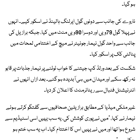
ہو گیا۔
ناروے کی جانب سے دونوں گول ایرلنگ ہالینڈ نے اسکور کیے۔ انہوں
نے پہلا گول 79ویں اور دوسرا 90ویں منٹ میں کیا، جبکہ برازیل کی
جانب سے واحد گول نیمار جونیئر نے میچ کے اختتامی لمحات میں
پنالٹی کک پر اسکور کیا۔
شکست کے بعد ورلڈ کپ جیتنے کا خواب ٹوٹنے پر نیمار جذبات پر قابو
نہ رکھ سکے اور میدان میں ہی آبدیدہ ہو گئے۔ بعد ازاں انہوں نے
انٹرنیشنل فٹبال سے ریٹائرمنٹ کا اعلان کر دیا۔
غیر ملکی میڈیا کے مطابق برازیلین صحافیوں سے گفتگو کرتے ہوئے
نیمار نے کہا، "میں نے پوری کوشش کی، یہ سب یہیں اسی اسٹیڈیم سے
شروع ہوا تھا اور میں نے یہیں اس کا اختتام کیا۔ اب یہ سب ختم ہو