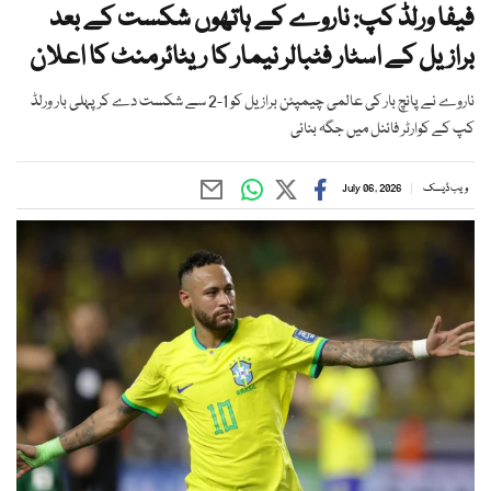
فیفا ورلڈ کپ: ناروے کے ہاتھوں شکست کے بعد
برازیل کے اسٹار فٹبالر نیمار کا ریٹائرمنٹ کا اعلان
ناروے نے پانچ بار کی عالمی چیمپئن برازیل کو 1-2 سے شکست دے کر پہلی بار ورلڈ
کپ کے کوارٹر فائنل میں جگہ بنائی
ویب ڈیسک
July 06, 2026