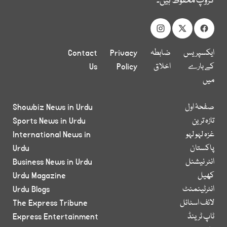
گروپ محفوظ ہیں۔
ایکسپریس
ضابطہ
Privacy
Contact
کے بارے
اخلاق
Policy
Us
میں
صفحۂ اول
Showbiz News in Urdu
تازہ ترین
Sports News in Urdu
غزہ لہو لہو
International News in
پاکستان
Urdu
انٹر نیشنل
Business News in Urdu
کھیل
Urdu Magazine
انٹرٹینمنٹ
Urdu Blogs
لائف اسٹائل
The Express Tribune
ٹاپ ٹرینڈ
Express Entertainment