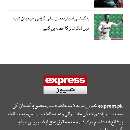
پاکستانی اسپنر نعمان علی کاؤنٹی چیمپئن شپ
میں لنکاشائر کا حصہ بن گئے
express.pk
خبروں اور حالات حاضرہ سے متعلق پاکستان کی
سب سے زیادہ وزٹ کی جانے والی ویب سائٹ ہے۔ اس ویب سائٹ
پر شائع شدہ تمام مواد کے جملہ حقوق بحق ایکسپریس میڈیا