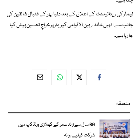
چکا ہے۔"
نیمار کی ریٹائرمنٹ کے اعلان کے بعد دنیا بھر کے فٹبال شائقین کی
جانب سے انہیں شاندار بین الاقوامی کیریئر پر خراجِ تحسین پیش کیا
جا رہا ہے۔
متعلقہ
60 سال سے زائد عمر کے کھلاڑی ورلڈکپ میں
شرکت کیلیے روانہ