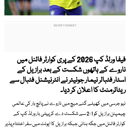
فیفا ورلڈ کپ 2026 کے پری کوارٹر فائنل میں
ناروے کے ہاتھوں شکست کے بعد برازیل کے
اسٹار فٹبالر نیمار جونیئر نے انٹرنیشنل فٹبال سے
ریٹائرمنٹ کا اعلان کر دیا۔
نیو جرسی میں کھیلے گئے میچ میں ناروے نے پانچ بار کی عالمی
چیمپئن برازیل کو 1-2 سے شکست دے کر پہلی بار ورلڈ کپ کے
کوارٹر فائنل میں جگہ بنائی جبکہ برازیل کا ایونٹ میں سفر اختتام پذیر