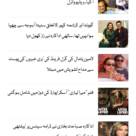
آگیا، ویڈیو وائرل
گووندا اور کرشمہ کپور کا تعلق سنیتا آہوجہ سے چھپا
ہوا نہیں تھا، ساتھی اداکارہ نے راز کھول دیا
لامین یامال کی گرل فرینڈ کی ’بری خبروں‘کی پوسٹ
سے مداح تشویش میں مبتلا
فلم ’’میرا لیاری‘‘ آسکر ایوارڈ کی دوڑ میں شامل ہوگئی
اداکارہ صباحت بخاری نے ڈرامہ سیٹس پر ’ہیلتھی