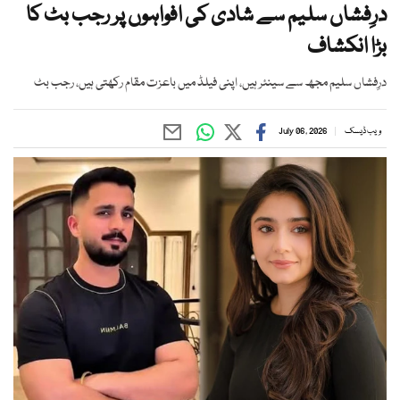
درِفشاں سلیم سے شادی کی افواہوں پر رجب بٹ کا
بڑا انکشاف
درِفشاں سلیم مجھ سے سینئر ہیں، اپنی فیلڈ میں باعزت مقام رکھتی ہیں، رجب بٹ
ویب ڈیسک
July 06, 2026