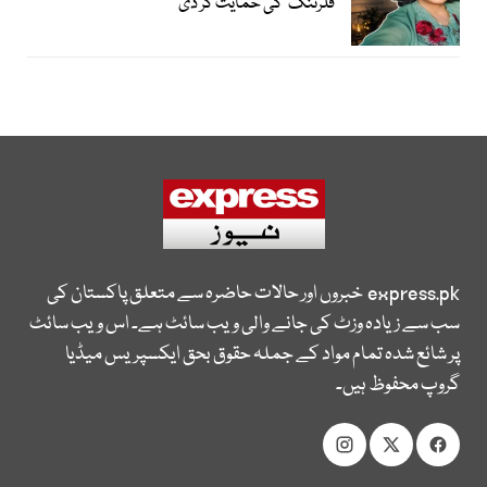
فلرٹنگ‘ کی حمایت کر دی
express.pk
خبروں اور حالات حاضرہ سے متعلق پاکستان کی
سب سے زیادہ وزٹ کی جانے والی ویب سائٹ ہے۔ اس ویب سائٹ
پر شائع شدہ تمام مواد کے جملہ حقوق بحق ایکسپریس میڈیا
گروپ محفوظ ہیں۔