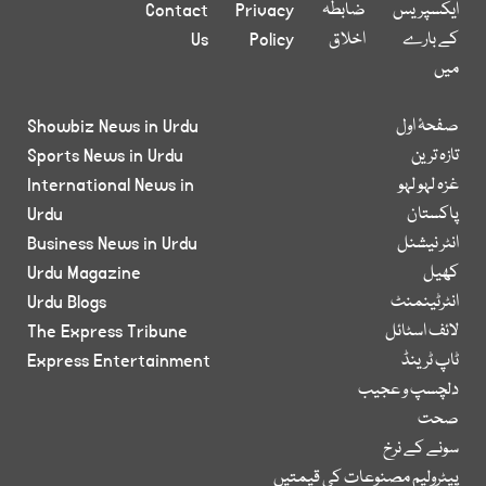
ایکسپریس
ضابطہ
Privacy
Contact
کے بارے
اخلاق
Policy
Us
میں
صفحۂ اول
Showbiz News in Urdu
تازہ ترین
Sports News in Urdu
غزہ لہو لہو
International News in
پاکستان
Urdu
انٹر نیشنل
Business News in Urdu
کھیل
Urdu Magazine
انٹرٹینمنٹ
Urdu Blogs
لائف اسٹائل
The Express Tribune
ٹاپ ٹرینڈ
Express Entertainment
دلچسپ و عجیب
صحت
سونے کے نرخ
پیٹرولیم مصنوعات کی قیمتیں