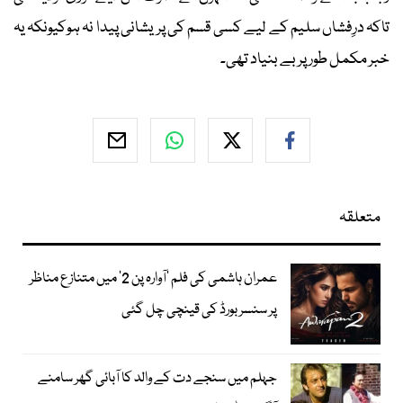
تاکہ درِفشاں سلیم کے لیے کسی قسم کی پریشانی پیدا نہ ہوکیونکہ یہ
خبر مکمل طور پر بے بنیاد تھی۔
متعلقہ
عمران ہاشمی کی فلم ’آوارہ پن 2‘ میں متنازع مناظر
پر سنسر بورڈ کی قینچی چل گئی
جہلم میں سنجے دت کے والد کا آبائی گھر سامنے