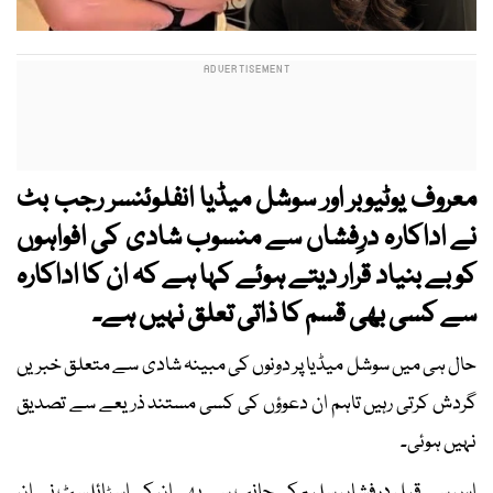
معروف یوٹیوبر اور سوشل میڈیا انفلوئنسر رجب بٹ
نے اداکارہ درِفشاں سے منسوب شادی کی افواہوں
کو بے بنیاد قرار دیتے ہوئے کہا ہے کہ ان کا اداکارہ
سے کسی بھی قسم کا ذاتی تعلق نہیں ہے۔
حال ہی میں سوشل میڈیا پر دونوں کی مبینہ شادی سے متعلق خبریں
گردش کرتی رہیں تاہم ان دعوؤں کی کسی مستند ذریعے سے تصدیق
نہیں ہوئی۔
اس سے قبل درِفشاں سلیم کی جانب سے بھی ان کی اسٹائلسٹ نے ان