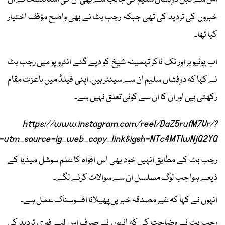
خبروں کی تردید کی تھی جبکہ رجب بٹ نے بھی واضح مؤقف اختیار
کیا تھا۔
اب یوٹیوبر اور ٹک ٹاکر تہمینہ شیخ کو دیے گئے انٹرویو میں رجب بٹ
نے کہا کہ درِفشاں سلیم ان سے سینئر ہیں، اپنی فیلڈ میں باعزت مقام
رکھتی ہیں اور ان کا ان سے کوئی تعلق نہیں ہے۔
https://www.instagram.com/reel/DaZ5rufM7Vr/?
utm_source=ig_web_copy_link&igsh=NTc4MTIwNjQ2YQ==
رجب بٹ کے مطابق انہیں خود بھی اس افواہ کا علم سوشل میڈیا کے
ذیعے ہوا جب لوگ مسلسل ان سے سوالات کرنے لگے۔
انہوں نے کہا کہ غیر مصدقہ خبریں پھیلانا افسوسناک عمل ہے۔
رجب بٹ نے وضاحت کی کہ انہوں نے صرف اس لیے فوری تردید کی