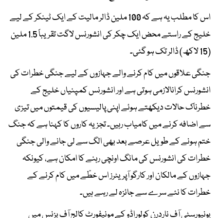
اس کا مطلب یہ ہے کہ 100 ملین ڈالر مالیت کے ایک ٹینکر کے لیے
خلیج کے راستے محض ایک چکر کی انشورنس لاگت تقریباً 1.5 ملین
(15 لاکھ) ڈالر تک ہو گئی۔
جنگی علاقوں میں کام کرنے والے جہازوں کے لیے جنگی خطرات کی
انشورنس کرانالازمی ہوتی ہے اور انشورنس کمپنیاں خلیج کے
خطرناک حالات دیکھتے ہوئے اپنی پالیسیوں کی قیمتوں میں تیزی
سے اضافہ کرنے میں کامیاب رہیں۔ تجزیہ کاروں کا کہنا ہے کہ جنگ
ختم ہونے کے طویل عرصے بعد بھی الگ سے لی جانے والی جنگی
خطرات کی انشورنس کی مانگ اونچی رہنے کا امکان ہے، کیونکہ
جہازوں کے مالکان اور کارگو آپریٹرز اس خطّے میں کام کرنے کے
خطرات کا نئے سرے سے جائزہ لے رہے ہیں۔
یونیورسٹی آف ناردرن کولوراڈو کے مونیفورٹ کالج آف بزنس میں