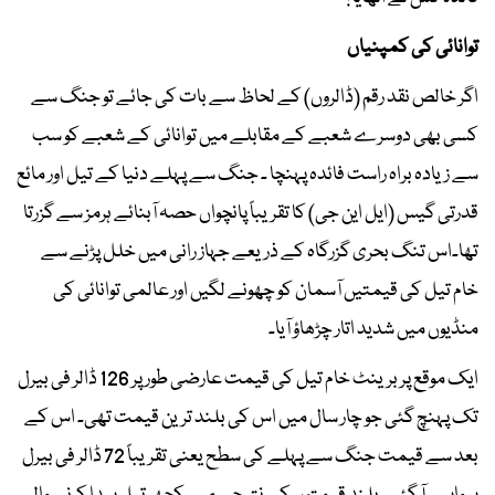
توانائی کی کمپنیاں
اگر خالص نقد رقم (ڈالروں) کے لحاظ سے بات کی جائے تو جنگ سے
کسی بھی دوسرے شعبے کے مقابلے میں توانائی کے شعبے کو سب
سے زیادہ براہ راست فائدہ پہنچا ۔ جنگ سے پہلے دنیا کے تیل اور مائع
قدرتی گیس (ایل این جی) کا تقریباً پانچواں حصہ آبنائے ہرمز سے گزرتا
تھا۔اس تنگ بحری گزرگاہ کے ذریعے جہاز رانی میں خلل پڑنے سے
خام تیل کی قیمتیں آسمان کو چھونے لگیں اور عالمی توانائی کی
منڈیوں میں شدید اتار چڑھاؤ آیا۔
ایک موقع پر برینٹ خام تیل کی قیمت عارضی طور پر 126 ڈالر فی بیرل
تک پہنچ گئی جو چار سال میں اس کی بلند ترین قیمت تھی۔ اس کے
بعد سے قیمت جنگ سے پہلے کی سطح یعنی تقریباً 72 ڈالر فی بیرل