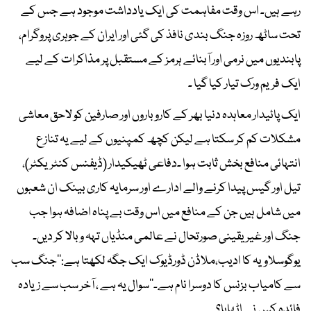
رہے ہیں۔ اس وقت مفاہمت کی ایک یادداشت موجود ہے جس کے
تحت ساٹھ روزہ جنگ بندی نافذ کی گئی اور ایران کے جوہری پروگرام،
پابندیوں میں نرمی اور آبنائے ہرمز کے مستقبل پر مذاکرات کے لیے
ایک فریم ورک تیار کیا گیا ۔
ایک پائیدار معاہدہ دنیا بھر کے کاروباروں اور صارفین کو لاحق معاشی
مشکلات کم کر سکتا ہے لیکن کچھ کمپنیوں کے لیے یہ تنازع
انتہائی منافع بخش ثابت ہوا ۔دفاعی ٹھیکیدار (ڈیفنس کنٹریکٹر)،
تیل اور گیس پیدا کرنے والے ادارے اور سرمایہ کاری بینک ان شعبوں
میں شامل ہیں جن کے منافع میں اس وقت بے پناہ اضافہ ہوا جب
جنگ اور غیر یقینی صورتحال نے عالمی منڈیاں تہہ و بالا کر دیں۔
یوگوسلاویہ کا ادیب،ملاڈن ڈورڈیوک ایک جگہ لکھتا ہے:’’جنگ سب
سے کامیاب بزنس کا دوسرا نام ہے۔‘‘سوال یہ ہے ، آخر سب سے زیادہ
فائدہ کس نے اٹھایا؟