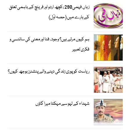
زباں فہمی290 ;کچھ اردو اور فرینچ کے باہمی تعلق
کے بارے میں (حصہ اوّل)
ہم کیوں مرتے ہیں؟ وجود، فنا اور معنی کی سائنسی و
فکری تعبیر
ریاست کو پوری زندگی دینے والے پنشنرز بوجھ کیوں؟
شہداء کے لہو سے مہکتا میرا گاؤں