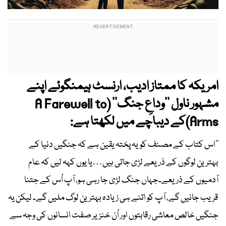
امریکہ کا ممتاز ادیب، ارنسٹ ہیمنگوئے اپنے
مشہور ناول ’’وداعِ جنگ‘‘ (A Farewell to
Arms)کے دیباچے میں لکھتا ہے:
’’اس کتاب کے مصنف کویہ پختہ یقین ہے کہ جنگیں دنیا کے
بہترین لوگوں کے ذریعے لڑی جاتی ہیں…یا یوں کہہ لیں کہ عام
آدمیوں کے ذریعے۔جہاں جنگ لڑی جا رہی ہو، آپ اُس کے جتنا
قریب جائیں گے، آپ کو اتنے ہی زیادہ بہترین لوگ ملیں گے۔ لیکن یہ
جنگیں خالص معاشی رقابتوں اور اُن خنزیر صفت انسانوں کی وجہ سے