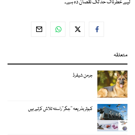
لیے خطرناک حد تک نقصان دہ ہے۔
متعلقہ
جرمن شیفرڈ
کبوتر بذریعہ ’’جگر‘‘راستہ تلاش کرتے ہیں