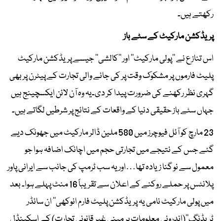
رکھتے ہیں۔
پریڈکشن مارکیٹ کے سٹے باز
اس تنازع نے ’’پولی مارکیٹ‘‘ اور ’’کالشی‘‘ جیسے پریڈکشن مارکیٹ
پلیٹ فارموں پر مشکوک وقت پر کی جانے والی تجارت کے پیٹرن پر بھی
گہری نظر رکھنے کی ضرورت پیدا کر دی۔یہ وہ آن لائن ایکسچینج ہیں
جہاں سٹے باز حقیقی دنیا کے واقعات کے نتائج پر شرطیں لگاتے ہیں۔
23 مارچ کو آئل فیوچرز میں 580 ملین ڈالر مارکیٹ میں جھونک دیے
گئے جس کے نتیجے میں تجارتی حجم میں اچانک اضافہ ہوا جو
معمول سے نو گنا زیادہ تھا…اور یہ سب ٹرمپ کی جانب سے ایرانی پاور
پلانٹس پر حملے روکنے کے اعلان سے تقریباً 16 منٹ پہلے ہوا۔ بعد
میں پولی مارکیٹ نامی یہ پریڈکشن پلیٹ فارم انوکھی’’ ان سائڈر
ٹریڈنگ‘‘(اندرونی معلومات پر مبنی غیر قانونی تجارت) کے اسکینڈل