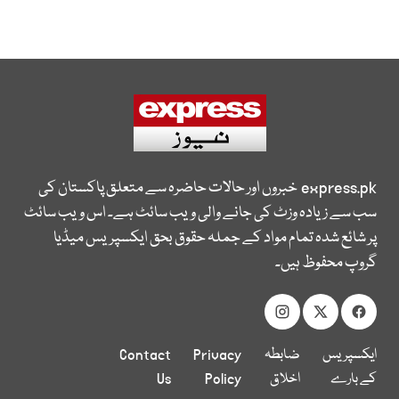
express.pk
خبروں اور حالات حاضرہ سے متعلق پاکستان کی
سب سے زیادہ وزٹ کی جانے والی ویب سائٹ ہے۔ اس ویب سائٹ
پر شائع شدہ تمام مواد کے جملہ حقوق بحق ایکسپریس میڈیا
گروپ محفوظ ہیں۔
ایکسپریس
ضابطہ
Privacy
Contact
کے بارے
اخلاق
Policy
Us