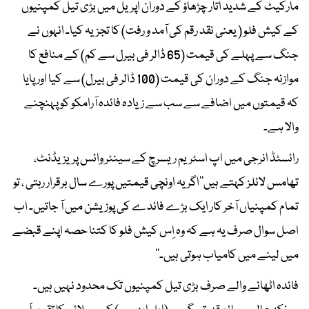
مارکیٹ کے شدید اتار چڑھاؤ کے دوران اپریل میں بڑی تیل کمپنیوں
کے کیش فلو ( یعنی نقد رقم کی آمد و رفت) کا تجزیہ کیا۔ انہوں نے
جنگ سے پہلے کی قیمت (65 ڈالر فی بیرل سے کم) کے منافع کا
موازنہ جنگ کے دوران کی قیمت (100 ڈالر فی بیرل) سے کیا اور پایا
کہ قیمتوں میں اضافے سے سب سے زیادہ فائدہ آرامکو کو پہنچنے
والا ہے۔
رائسٹڈ انرجی میں اپ اسٹریم ریسرچ کے سینئر وائس پریزیڈنٹ،
تھامس لائلز کہتے ہیں’’اگر یہ اونچی قیمتیں پورے سال برقرار رہتی ، تو
تمام کمپنیاں آخر کار ایک بڑے فائدے کی پوزیشن میں آ جاتیں۔ اب
اصل سوال صرف یہ ہے کہ وہ اِس کیش فلو کا کتنا حصہ اپنے قبضے
میں لینے میں کامیاب ہوتی ہیں۔‘‘
فائدہ اٹھانے والے صرف بڑی تیل کمپنیوں تک محدود نہیں ہیں۔