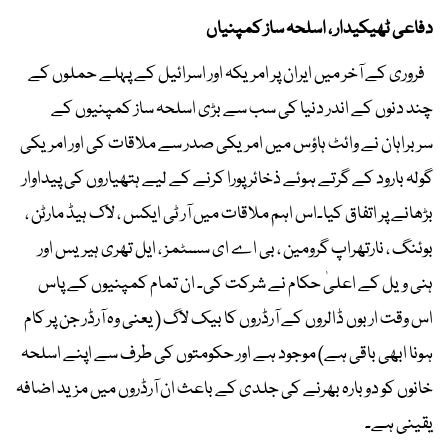
دفاعی ٹھیکیدار ، اسلحہ ساز کمپنیاں
فروری کے آخر میں ایران پر امریکہ اور اسرائیل کے پہلے حملوں کے
چند دنوں کے اندر دنیا کی سب سے بڑی اسلحہ ساز کمپنیوں کے
سربراہان نے وائٹ ہاؤس میں امریکی صدر سے ملاقات کی اور امریکی
گولہ بارود کے گرتے ہوئے ذخائر پورا کرنے کے لیے ہتھیاروں کی پیداوار
بڑھانے پر اتفاق کیا۔اس اہم ملاقات میں آر ٹی ایکس ، لاک ہیڈ مارٹن ،
بوئنگ ، نارتھراپ گرومین ، بی اے ای سسٹمز ، ایل تھری ہیریس اور
ہنی ویل کے اعلیٰ حکام نے شرکت کی۔ ان تمام کمپنیوں کے پاس
اس وقت اربوں ڈالروں کے آرڈروں کا بیک لاگ ( یعنی وہ آرڈر جن پر کام
ہونا ابھی باقی ہے) موجود ہے اور حکومتوں کی طرف سے اپنے اسلحہ
خانوں کو دوبارہ بھرنے کی جلدی کے باعث ان آرڈروں میں مزید اضافہ
یقینی ہے۔