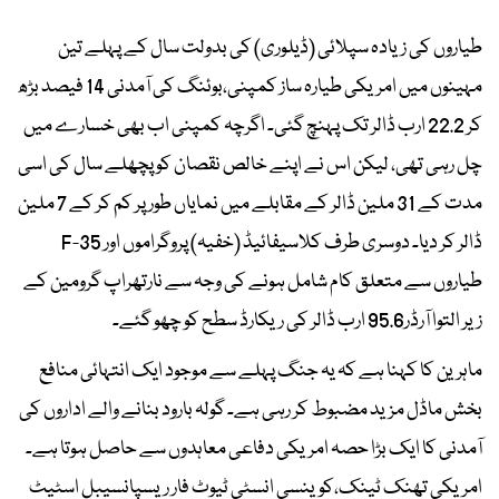
طیاروں کی زیادہ سپلائی (ڈیلوری) کی بدولت سال کے پہلے تین
مہینوں میں امریکی طیارہ ساز کمپنی،بوئنگ کی آمدنی 14 فیصد بڑھ
کر 22.2 ارب ڈالر تک پہنچ گئی۔ اگرچہ کمپنی اب بھی خسارے میں
چل رہی تھی، لیکن اس نے اپنے خالص نقصان کو پچھلے سال کی اسی
مدت کے 31 ملین ڈالر کے مقابلے میں نمایاں طور پر کم کر کے 7 ملین
ڈالر کر دیا۔ دوسری طرف کلاسیفائیڈ (خفیہ) پروگراموں اور F-35
طیاروں سے متعلق کام شامل ہونے کی وجہ سے نارتھراپ گرومین کے
زیر التوا آرڈر95.6 ارب ڈالر کی ریکارڈ سطح کو چھو گئے۔
ماہرین کا کہنا ہے کہ یہ جنگ پہلے سے موجود ایک انتہائی منافع
بخش ماڈل مزید مضبوط کر رہی ہے۔ گولہ بارود بنانے والے اداروں کی
آمدنی کا ایک بڑا حصہ امریکی دفاعی معاہدوں سے حاصل ہوتا ہے۔
امریکی تھنک ٹینک،کوینسی انسٹی ٹیوٹ فار ریسپانسیبل اسٹیٹ