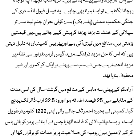
کے اِس اتار چڑھاؤ سے پیسہ بناتے ہیں۔اگر یہ سب کچھ آپ کو جانا
پہچانا لگتا ہے، تو ایسا ہونا بھی چاہیے۔ یہ فوسل فیول انڈسٹری کی
جنگی حکمتِ عملی (پلے بک) ہے: کوئی بحران جنم لیتا ہے،تو
سپلائی کے خدشات بڑھا چڑھا کر پیش کیے جاتے ہیں۔یوں قیمتیں
بڑھتی ہیں، منافع میں تیزی آتی ہے اور پھر یہی کمپنیاں یہ دلیل دیتی
ہیں کہ اس کا حل مزید ڈرلنگ، مزید گیس ٹرمینلز اور اسی نظام پر
مزید انحصار ہے جس نے سب سے پہلے ہر ایک کو کمزور اور غیر
محفوظ بنایا تھا۔
آرامکو کے پہلی سہ ماہی کے منافع میں گزشتہ سال کی اسی مدت
کے مقابلے میں 25 فیصد اضافہ ہوا اور وہ 32.5 ارب ڈالر تک پہنچ
گیا۔ کمپنی نے بحیرہ احمر تک جانے والی اپنی 1200 کلومیٹر طویل
ایسٹ-ویسٹ پائپ لائن کا فائدہ اٹھایا جس نے آبنائے ہرمز کو بائی پاس
کر کے 7 ملین بیرل یومیہ کی صلاحیت پر برآمدات کو برقرار رکھا اور