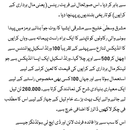
سے باہر کر دیا ۔ اس صورتحال نے فریٹ ریٹس ( یعنی مال برداری کے
کرایوں) کو تاریخی بلندیوں پر پہنچا دیا ۔
مشرق وسطیٰ خلیج سے مشرقی ایشیا کا روٹ جو آبنائے ہرمز میں پیدا
ہونے والی رکاوٹوں کو ناپنے کا ایک براہ راست پیمانہ ہے، وہاں کرایوں
کا انڈیکس تنازع سے پہلے کے تقریباً 100 ورلڈ اسکیل پوائنٹس سے
اچھل کر 500 سے اوپر چلا گیا۔ ورلڈ اسکیل ایک ایسا انڈیکس ہے جو
ٹینکر مال برداری کے کرایوں کی قیمت کا تعین کرنے کے لیے
استعمال ہوتا ہے اور جہاں 100کسی بھی مخصوص راستے کے لیے
ایک معیاری بنیادی شرح کی نمائندگی کرتا ہے۔ 260,000 ٹن تیل
لے جانے والے ایک بہت بڑے خام تیل کے جہاز کے لیے اس کا مطلب
فی چکر لاکھوں ڈالرز کا اضافی خرچ ہے۔
اس کا سب سے بڑا فائدہ فرنٹ لائن اور ڈی ایچ ٹی ہولڈنگز جیسے