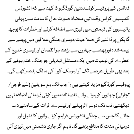
فنانس کے پروفیسر کونسٹنٹین گورڈگیو کا کہنا ہے کہ انشورنس
کمپنیوں کو اِس وقت تین متضاد صورت حال کا سامنا ہے: پہلی
پالیسیوں کی قیمتوں میں تیزی سے اضافہ کرنے اور خطرات کا بوجھ
گاہکوں پر ڈالنے کی صلاحیت،دوسری جنگی علاقوں میں پہلے سے
بیمہ شدہ اور پھنسے جہازوں سے بڑھتا ہوا نقصان اور تیسری خلیج کے
خطرے کی نوعیت میں ایک مستقل تبدیلی جو جنگ ختم ہونے کے
بعد بھی طویل عرصے تک ’’وار-رسک کور‘‘ کی مانگ بلند رکھے گی۔
پروفیسر گورڈگیو مزید کہتے ہیں : ’’جب تک ہم سویلین (غیر فوجی/
تجارتی) جہازوں کو ہونے والے نقصانات میں کوئی ڈرامائی اضافہ نہیں
دیکھتے، تب تک دوسرا اثر پہلے اور تیسرے اثرات کے سامنے دب
جائے گا جس سے جنگی انشورنس فراہم کرنے والوں کا قلیل اور
درمیانی مدت کا منافع بڑھے گا۔ تاہم اگر جاری دشمنی میں تیزی آتی