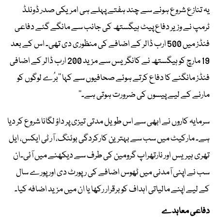
یہ تنازع شروع ہونے سے چند ہفتے پہلے ہی امریکی صدر ڈونلڈ
ٹرمپ نے وزیر دفاع پیٹ ہیگستھ کی جانب سے مانگے گئے دفاعی
فنڈز میں 500 ارب ڈالر کے اضافے کی منظوری دی تھی۔ اس کے بعد
19 مارچ کو ہیگستھ نے کانگریس سے مزید 200 ارب ڈالر کے اضافی
فنڈز مانگنے کا دفاع کرتے ہوئے صحافیوں سے کہا ’’برُے لوگوں کو
مارنے کے لیے پیسوں کی ضرورت ہوتی ہے۔‘‘
سرمایہ کاروں نے ابھی سے اس طویل مدتی تیزی پر داؤ لگانا شروع کر دیا
ہے۔ مارکیٹ میں سب سے بہترین کارکردگی بوئنگ، آر ٹی ایکس، ایل
تھری ہیریس اور نارتھراپ گرومین کی طرف سے دیکھنے میں آئی۔ان
سب نے اپنی آمدنی میں ٹھوس اضافے کی رپورٹ دی اور پورے سال
کے لیے اپنے مالیاتی اہداف کو برقرار رکھا یا ان میں مزید اضافہ کیا۔
دفاعی معاہدے