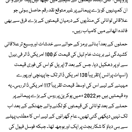
پر واپس آ گئی ۔بلند قیمتوں کے نتیجے میں کچھ تیل پیدا کرنے والی
ان کمپنیوں کو بڑے پیمانے پر غیر متوقع نقد رقم حاصل ہوئی جو
علاقائی توانائی کی منڈیوں کے درمیان قیمتوں کے بڑے فرق سے بھی
فائدہ اٹھانے میں کامیاب رہیں۔
حملوں کے بعد آبنائے ہرمز کے حوالے سے خدشات اور وسیع تر علاقائی
کشیدگی نے برینٹ خام تیل کی قیمت کو 100 امریکی ڈالر فی بیرل
سے اوپر دھکیل دیا، جس کے بعد 7 اپریل کو اس کی فوری قیمت
(اسپاٹ پرائس ) تقریباً 138 امریکی ڈالر تک جا پہنچی اور پورے
مہینے کے لیے اس کی اوسط قیمت تقریباً 117 امریکی ڈالر رہی۔ یہ
وہ قیمتیں ہیں جو 2022 ء میں یوکرین پر روس کے بڑے پیمانے پر
حملے کے بعد توانائی کی قیمتوں کو لگنے والے جھٹکے کے بعد اب
تک نہیں دیکھی گئی تھیں۔ عام گھرانوں کے لیے اس کا مطلب پہلے
سے ہی دباؤ کا شکار بجٹ پر ایک اور بوجھ تھا۔ جبکہ فوسل فیول کی