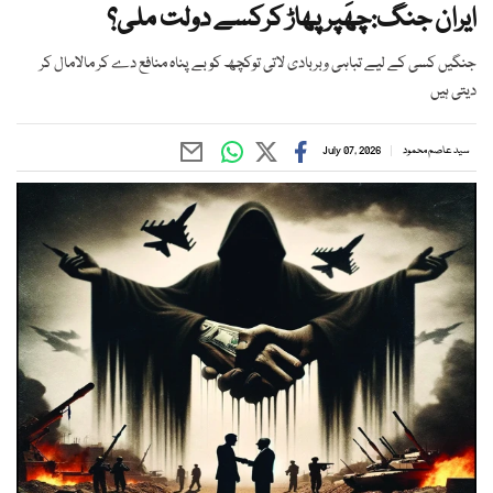
ایران جنگ:چھَپر پھاڑ کرکسے دولت ملی؟
جنگیں کسی کے لیے تباہی وبربادی لاتی توکچھ کو بے پناہ منافع دے کر مالامال کر
دیتی ہیں
سید عاصم محمود
July 07, 2026