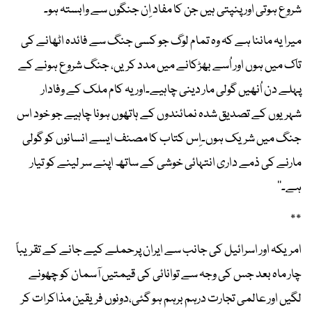
شروع ہوتی اور پنپتی ہیں جن کا مفاد اِن جنگوں سے وابستہ ہو۔
میرا یہ ماننا ہے کہ وہ تمام لوگ جو کسی جنگ سے فائدہ اٹھانے کی
تاک میں ہوں اور اُسے بھڑکانے میں مدد کریں، جنگ شروع ہونے کے
پہلے دن اُنھیں گولی مار دینی چاہیے۔اور یہ کام ملک کے وفادار
شہریوں کے تصدیق شدہ نمائندوں کے ہاتھوں ہونا چاہیے جو خود اس
جنگ میں شریک ہوں۔اِس کتاب کا مصنف ایسے انسانوں کو گولی
مارنے کی ذمے داری انتہائی خوشی کے ساتھ اپنے سر لینے کو تیار
ہے۔‘‘
٭٭
امریکہ اور اسرائیل کی جانب سے ایران پرحملے کیے جانے کے تقریباً
چار ماہ بعد جس کی وجہ سے توانائی کی قیمتیں آسمان کو چھونے
لگیں اور عالمی تجارت درہم برہم ہو گئی،دونوں فریقین مذاکرات کر