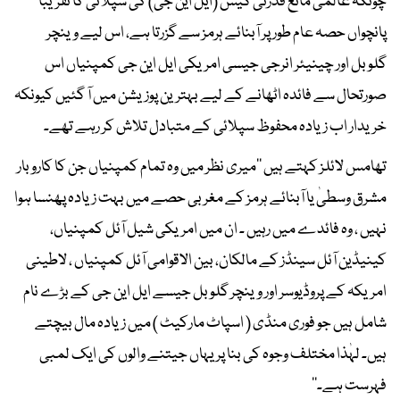
چونکہ عالمی مائع قدرتی گیس (ایل این جی) کی سپلائی کا تقریباً
پانچواں حصہ عام طور پر آبنائے ہرمز سے گزرتا ہے، اس لیے وینچر
گلوبل اور چینیئر انرجی جیسی امریکی ایل این جی کمپنیاں اس
صورتحال سے فائدہ اٹھانے کے لیے بہترین پوزیشن میں آ گئیں کیونکہ
خریدار اب زیادہ محفوظ سپلائی کے متبادل تلاش کر رہے تھے۔
تھامس لائلز کہتے ہیں ’’میری نظر میں وہ تمام کمپنیاں جن کا کاروبار
مشرق وسطیٰ یا آبنائے ہرمز کے مغربی حصے میں بہت زیادہ پھنسا ہوا
نہیں ، وہ فائدے میں رہیں ۔ ان میں امریکی شیل آئل کمپنیاں،
کینیڈین آئل سینڈز کے مالکان، بین الاقوامی آئل کمپنیاں ، لاطینی
امریکہ کے پروڈیوسر اور وینچر گلوبل جیسے ایل این جی کے بڑے نام
شامل ہیں جو فوری منڈی ( اسپاٹ مارکیٹ ) میں زیادہ مال بیچتے
ہیں۔ لہٰذا مختلف وجوہ کی بنا پر یہاں جیتنے والوں کی ایک لمبی
فہرست ہے۔‘‘