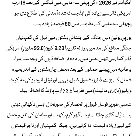
ایکوائنر نے 2026 ء کی پہلی سہ ماہی میں ٹیکس کے بعد 18 ارب
امریکی ڈالر سے زیادہ کی ایڈجسٹ شدہ آمدنی کی اطلاع دی جو
پچھلی سہ ماہی کے مقابلے میں 80 فیصد زیادہ ہے۔
یورپی یونین میں جنگ کے ابتدائی ہفتوں میں تیل کی کمپنیاں
جنگی منافع کی مد میں روزانہ تقریباً 9.28 کروڑ (92.8 ملین) امریکی
ڈالر کما رہی تھیں جس میں زیادہ تر اضافہ ڈیزل کی وجہ سے ہوا۔
برطانیہ میں پہلے حملوں کے بعد محض چار ہفتوں کے اندر بحیرہ
شمال کے بڑے ڈرلرز بشمول شیل، بی پی اور ٹوٹل انرجیز کی مارکیٹ
ویلیو (بازاری مالیت) میں تقریباً 73.5 ارب پاؤنڈ کا اضافہ ہوا۔
عملی طور پر فوسل فیول پر انحصار کی صورتحال ایسی دکھائی دیتی
ہے: لوگ گاڑی چلانے، اپنے گھر گرم رکھنے اور سامان کی نقل و حمل
کے لیے زیادہ قیمت ادا کرتے ہیں، جبکہ کمپنیاں اور تاجر قیمتوں