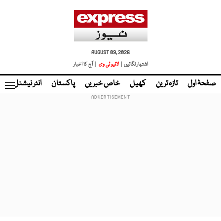
AUGUST 09, 2026
اشتہار لگائیں |
لائیو ٹی وی
| آج کا اخبار
صفحۂ اول
تازہ ترین
کھیل
خاص خبریں
پاکستان
انٹر نیشنل
ٹا