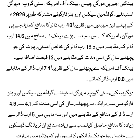
بینکوں:جے پی مورگن چیس ، بینک آف امریکہ ، سٹی گروپ ، مہرگن
اسٹینلے ، گولڈمین سیکس اور ویلز فارگونے مشترکہ طور پر 2026 ء
کے پہلے تین مہینوں میں تقریباً 48 ارب ڈالر کا منافع کمایا۔جے پی
مورگن ، امریکہ کے اس سب سے بڑے بینک نے منافع میں 14.6 ارب
ڈالر کے مقابلے میں 16.5 ارب ڈالر کی خالص آمدنی رپورٹ کی جو
پچھلے سال کی اسی مدت کے مقابلے میں 13 فیصد اضافہ ہے۔
بینک آف امریکہ ے پچھلے سال کے تقریباً 7.4 ارب ڈالر کے مقابلے
میں 8.6 ارب ڈالر کمائے۔
دیگر بینکوں، سٹی گروپ، مہرگن اسٹینلے، گولڈمین سیکس اور ویلز
فارگو میں سے ہر ایک نے پچھلے سال کی اسی مدت کے 4.1 سے 4.9
ارب ڈالر کے منافع کے مقابلے میں اس سہ ماہی میں 5 ارب ڈالر سے
زیادہ کا منافع حاصل کیا۔سب سے زیادہ منافع ان ٹریڈنگ ڈیسکوں
سے حاصل ہوا جو فکسڈ انکم ، کرنسیوں اور کموڈٹیز میں مہارت