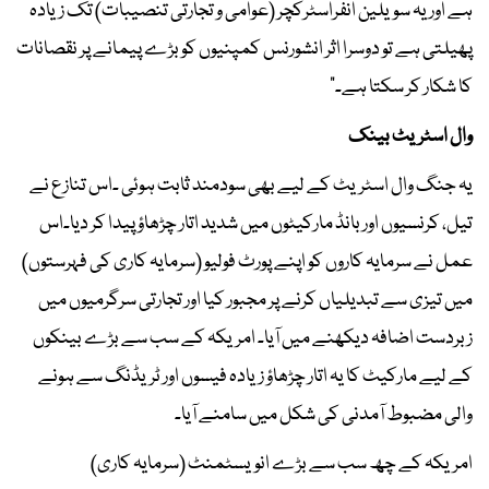
ہے اور یہ سویلین انفراسٹرکچر (عوامی و تجارتی تنصیبات) تک زیادہ
پھیلتی ہے تو دوسرا اثر انشورنس کمپنیوں کو بڑے پیمانے پر نقصانات
کا شکار کر سکتا ہے۔"
وال اسٹریٹ بینک
یہ جنگ وال اسٹریٹ کے لیے بھی سودمند ثابت ہوئی ۔اس تنازع نے
تیل، کرنسیوں اور بانڈ مارکیٹوں میں شدید اتار چڑھاؤ پیدا کر دیا۔اس
عمل نے سرمایہ کاروں کو اپنے پورٹ فولیو (سرمایہ کاری کی فہرستوں)
میں تیزی سے تبدیلیاں کرنے پر مجبور کیا اور تجارتی سرگرمیوں میں
زبردست اضافہ دیکھنے میں آیا۔ امریکہ کے سب سے بڑے بینکوں
کے لیے مارکیٹ کا یہ اتار چڑھاؤ زیادہ فیسوں اور ٹریڈنگ سے ہونے
والی مضبوط آمدنی کی شکل میں سامنے آیا۔
امریکہ کے چھ سب سے بڑے انویسٹمنٹ (سرمایہ کاری)