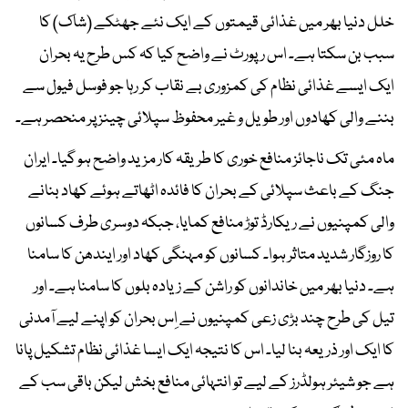
خلل دنیا بھر میں غذائی قیمتوں کے ایک نئے جھٹکے (شاک) کا
سبب بن سکتا ہے۔ اس رپورٹ نے واضح کیا کہ کس طرح یہ بحران
ایک ایسے غذائی نظام کی کمزوری بے نقاب کر رہا جو فوسل فیول سے
بننے والی کھادوں اور طویل و غیر محفوظ سپلائی چینز پر منحصر ہے۔
ماہ مئی تک ناجائز منافع خوری کا طریقہ کار مزید واضح ہو گیا۔ ایران
جنگ کے باعث سپلائی کے بحران کا فائدہ اٹھاتے ہوئے کھاد بنانے
والی کمپنیوں نے ریکارڈ توڑ منافع کمایا، جبکہ دوسری طرف کسانوں
کا روزگار شدید متاثر ہوا۔ کسانوں کو مہنگی کھاد اور ایندھن کا سامنا
ہے۔ دنیا بھر میں خاندانوں کو راشن کے زیادہ بلوں کا سامنا ہے۔ اور
تیل کی طرح چند بڑی زعی کمپنیوں نے اِس بحران کو اپنے لیے آمدنی
کا ایک اور ذریعہ بنا لیا۔ اس کا نتیجہ ایک ایسا غذائی نظام تشکیل پانا
ہے جو شیئر ہولڈرز کے لیے تو انتہائی منافع بخش لیکن باقی سب کے