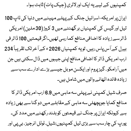
کمپنیوں کے لیے یہ ایک اور لاٹری (جیک پاٹ) ثابت ہوا۔
ایران پر امریکہ-اسرائیل جنگ کے پہلے مہینے میں دنیا کی ٹاپ 100
تیل اور گیس کی کمپنیاں ہر گھنٹے میں 3 کروڑ (30 ملین) امریکی
ڈالر سے زیادہ کا اضافی منافع کما رہی تھیں۔اگر قیمتیں 100 ڈالر فی
بیرل کے آس پاس رہیں، تو یہ کمپنیاں 2026 ء کے آخر تک تقریباً 234
ارب امریکی ڈالر کا اضافی منافع اپنی جیبوں میں ڈال سکتی ہیں جن
میں آرامکو ، گیزپروم اور ایکسن موبل جیسے بڑے ادارے سب سے
زیادہ فائدہ اٹھانے والوں میں شامل ہیں۔
صرف شیل کمپنی نے پہلی سہ ماہی میں 6.9 ارب امریکی ڈالر کا
منافع کمایا جو پچھلی سہ ماہی کے مقابلے میں دو گنا سے بھی زیادہ
ہے کیونکہ ایران پر جنگ نے قیمتوں کو بلند رکھنے میں مدد کی۔
یورپ کی چار سب سے بڑی تیل کمپنیوں:شیل، ٹوٹل انرجیز ، بی پی اور