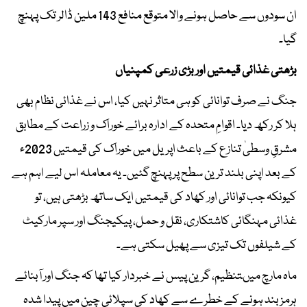
ان سودوں سے حاصل ہونے والا متوقع منافع 143 ملین ڈالر تک پہنچ
گیا۔
بڑھتی غذائی قیمتیں اور بڑی زرعی کمپنیاں
جنگ نے صرف توانائی کو ہی متاثر نہیں کیا، اس نے غذائی نظام بھی
ہلا کر رکھ دیا۔ اقوامِ متحدہ کے ادارہ برائے خوراک و زراعت کے مطابق
مشرقِ وسطیٰ تنازع کے باعث اپریل میں خوراک کی قیمتیں 2023ء
کے بعد اپنی بلند ترین سطح پر پہنچ گئیں۔ یہ معاملہ اس لیے اہم ہے
کیونکہ جب توانائی اور کھاد کی قیمتیں ایک ساتھ بڑھتی ہیں، تو
غذائی مہنگائی کاشتکاری، نقل و حمل، پیکیجنگ اور سپر مارکیٹ
کے شیلفوں تک تیزی سے پھیل سکتی ہے۔
ماہ مارچ میںتنظیم، گرین پیس نے خبردار کیا تھا کہ جنگ اور آبنائے
ہرمز بند ہونے کے خطرے سے کھاد کی سپلائی چین میں پیدا شدہ