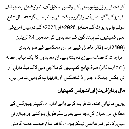
کرافٹ اور براؤن یونیورسٹی کے واٹسن اسکول آف انٹرنیشنل اینڈ پبلک
افیئرز کے’’کوسٹس آف وار‘‘پروجیکٹ کی جانب سے گزشتہ سال شائع
ہونے والی رپورٹ کے مطابق 2020 ء اور 2024ء کے درمیان امریکی
نجی کمپنیوں نے پینٹاگون کے معاہدوں کی مد میں 2.4 ٹریلین
(2400 ارب) ڈالر حاصل کیے جو اس محکمے کے صوابدیدی
اخراجات کا نصف سے زیادہ بنتا ہے۔ ان معاہدوں کا ایک تہائی حصہ
(771 ارب ڈالر) صرف پانچ کمپنیوں کو ملا جن میں لاک ہیڈ مارٹن، آر
ٹی ایکس، بوئنگ، جنرل ڈائنامکس، اور نارتھراپ گرومین شامل ہیں۔
مال بردار(فریٹ) اور انشورنس کمپنیاں
یورپی مالیاتی خدمات فراہم کرنے والے ادارے ،کیپلر چیورکس کے
مطابق اس بحران کی وجہ سے بحری سفر طویل ہو گئے اور جہاز رانی
میں رکاوٹوں نے عالمی ٹینکر بیڑے کا تقریباً 7 فیصد حصہ گردش