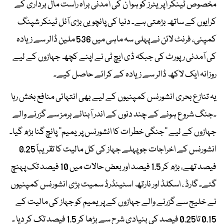
مخصوص ٹینکر آپریٹرز کو ہوا ن کی آمدنی براہ راست مال برداری کے
کرایوں کے ساتھ بڑھتی ہے۔ دنیا کی پانچویں بڑی آئل ٹینکر شپنگ
کمپنی، فرنٹ لائن نے پہلی سہ ماہی میں 536 ملین ڈالر سے زیادہ
کی آمدنی رپورٹ کی جبکہ ڈی ایچ ٹی نے اپنے کچھ جہازوں کے لیے
روزانہ ایک لاکھ ڈالر سے زیادہ کے کرائے حاصل کیے۔
یہ تنازع بحری انشورنس کمپنیوں کے لیے بھی انتہائی منافع بخش رہا
۔جنگ شروع ہونے کے چند دنوں کے اندر آبنائے ہرمز سے گزرنے والے
جہازوں کے لیے ’’جنگی خطرات کا انشورنس پریمیم‘‘ پانچ گنا بڑھ گیا۔
انشورنس کے اخراجات جو پہلے جہاز کی کل مالیت کا تقریباً 0.25
فیصد تھے، بڑھ کر 1.5 فیصد اور بعض حالات میں 10 فیصد تک پہنچ
گئے۔ گارڈ ، اسکلڈ اور نارتھ اسٹینڈرڈ سمیت بڑی انشورنس کمپنیوں
نے خلیج سے گزرنے والے جہازوں کے پریمیم کو جہاز کی مالیت کے
0.15 تا0.25 فیصد کی بنیادی شرح سے بڑھا کر 1.5 فیصد تک کر دیا ۔