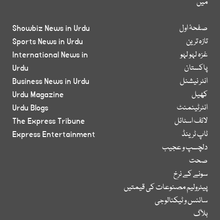
میں
صفحۂ اول
Showbiz News in Urdu
تازہ ترین
Sports News in Urdu
غزہ لہو لہو
International News in
پاکستان
Urdu
انٹر نیشنل
Business News in Urdu
کھیل
Urdu Magazine
انٹرٹینمنٹ
Urdu Blogs
لائف اسٹائل
The Express Tribune
ٹاپ ٹرینڈ
Express Entertainment
دلچسپ و عجیب
صحت
سونے کے نرخ
پیٹرولیم مصنوعات کی قیمتیں
سائنس و ٹیکنالوجی
بلاگ