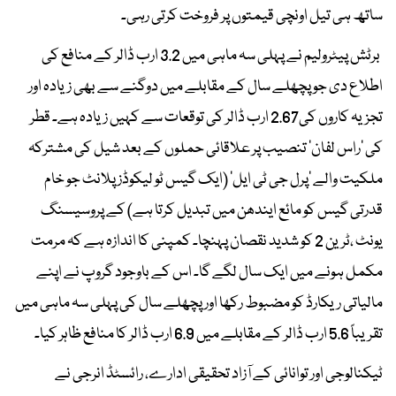
ساتھ ہی تیل اونچی قیمتوں پر فروخت کرتی رہی۔
برٹش پیٹرولیم نے پہلی سہ ماہی میں 3.2 ارب ڈالر کے منافع کی
اطلاع دی جو پچھلے سال کے مقابلے میں دوگنے سے بھی زیادہ اور
تجزیہ کاروں کی2.67 ارب ڈالر کی توقعات سے کہیں زیادہ ہے۔ قطر
کی ’راس لفان‘ تنصیب پر علاقائی حملوں کے بعد شیل کی مشترکہ
ملکیت والے ’پرل جی ٹی ایل‘ (ایک گیس ٹو لیکوڈز پلانٹ جو خام
قدرتی گیس کو مائع ایندھن میں تبدیل کرتا ہے) کے پروسیسنگ
یونٹ ،ٹرین 2 کو شدید نقصان پہنچا۔ کمپنی کا اندازہ ہے کہ مرمت
مکمل ہونے میں ایک سال لگے گا۔ اس کے باوجود گروپ نے اپنے
مالیاتی ریکارڈ کو مضبوط رکھا اور پچھلے سال کی پہلی سہ ماہی میں
تقریباً 5.6 ارب ڈالر کے مقابلے میں 6.9 ارب ڈالر کا منافع ظاہر کیا۔
ٹیکنالوجی اور توانائی کے آزاد تحقیقی ادارے، رائسٹڈ انرجی نے