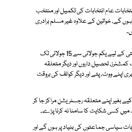
تخابات عام انتخابات کی تکمیل اور منتخب
وں گے، خواتین کے علاوہ غیر مسلم برادری
۔
راجا شہباز خان نے کہا کہ انتخابی فہرستوں کی درستی کے لیے یکم جولائی سے 15 جولائی تک
شنرز، تحصیل داروں اور دیگر متعلقہ
ری اپنے ووٹ، پتے اور دیگر کوائف کی بروقت
 کیے بغیر اپنے متعلقہ رجسٹریشن مراکز جا کر
بعد میں کسی شکایت کا سامنا نہ کرنا پڑے۔
ات سیاسی جماعتوں کی بنیاد پر ہوں گے اور