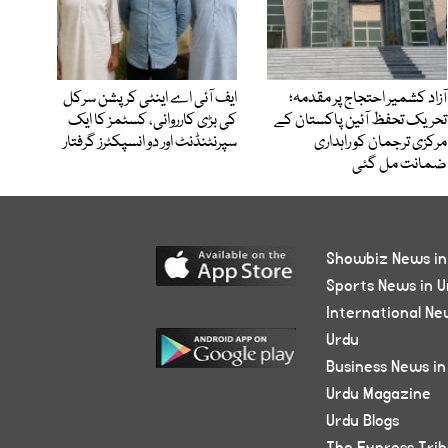
آزاد کشمیر احتجاج پر مقدمہ؛
ایف آئی اے اینٹی کرپشن سرکل
تحریک تحفظ آئین پاکستان کے
کی بڑی کارروائی، کسٹمز کا ایک
مرکزی ترجمان کو راہداری
سپرنٹنڈنٹ اور دو انسپکٹرز گرفتار
ضمانت مل گئی
Showbiz News in
Sports News in U
International Ne
Urdu
Business News in
Urdu Magazine
Urdu Blogs