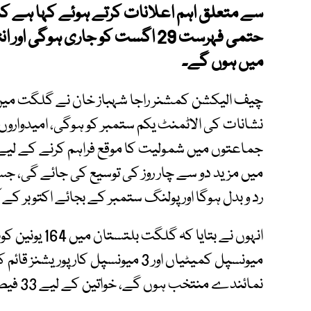
سے متعلق اہم اعلانات کرتے ہوئے کہا ہے کہ 
حتمی فہرست 29 اگست کو جاری ہوگی
میں ہوں گے۔
چیف الیکشن کمشنر راجا شہباز خان نے گلگت میں پ
نشانات کی الاٹمنٹ یکم ستمبر کو ہوگی، امیدواروں 
جماعتوں میں شمولیت کا موقع فراہم کرنے کے لیے
میں مزید دو سے چار روز کی توسیع کی جائے گی، 
رد و بدل ہوگا اور پولنگ ستمبر کے بجائے اکتوبر کے
نمائندے منتخب ہوں گے، خواتین کے لیے 33 فیصد مخصوص نشستیں رکھی گئی ہیں۔