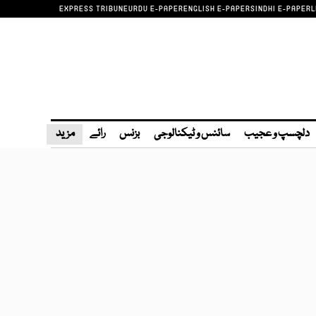
EXPRESS TRIBUNE
URDU E-PAPER
ENGLISH E-PAPER
SINDHI E-PAPER
L
دلچسپ و عجیب
سائنس و ٹیکنالوجی
بزنس
رائے
مزید