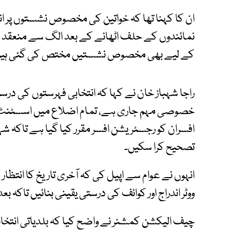
ان کا کہنا تھا کہ خواتین کی مخصوص نشستوں پر ان
نمائندوں کے حلف اٹھانے کے بعد الگ سے منعقد ہ
کے لیے بھی مخصوص نشستیں مختص کی گئی ہیں
خصوصی مہم جاری ہے، تمام اضلاع میں اسسٹنٹ کم
افسران کو رجسٹریشن افسر مقرر کیا گیا ہے تاکہ شہ
تصحیح کرا سکیں۔
انہوں نے عوام سے اپیل کی کہ آخری تاریخ کا انتظار
ووٹر اندراج اور کوائف کی درستی یقینی بنائیں تاکہ 
چیف الیکشن کمشنر نے واضح کیا کہ بلدیاتی انتخاب