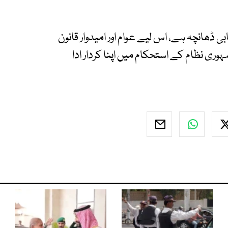
ابی ڈھانچہ ہے، اس لیے عوام اور امیدوار قانون
ری نظام کے استحکام میں اپنا کردار ادا