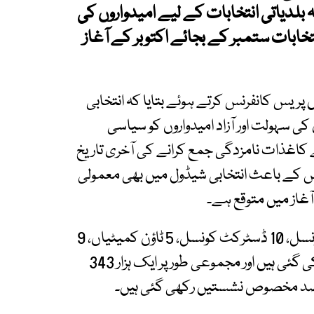
بلدیاتی انتخابات کے لیے امیدواروں کی
 اور انتخابات ستمبر کے بجائے اکتوبر کے آغاز
ریس کانفرنس کرتے ہوئے بتایا کہ انتخابی
کی سہولت اور آزاد امیدواروں کو سیاسی
 کاغذات نامزدگی جمع کرانے کی آخری تاریخ
جس کے باعث انتخابی شیڈول میں بھی معمولی
 آغاز میں متوقع ہے۔
انہوں نے بتایا کہ گلگت بلتستان میں 164 یونین کونسل، 10 ڈسٹرکٹ کونسل، 5 ٹاؤن کمیٹیاں، 9
میونسپل کمیٹیاں اور 3 میونسپل کارپوریشنز قائم کی گئی ہیں اور مجموعی طور پر ایک ہزار 343