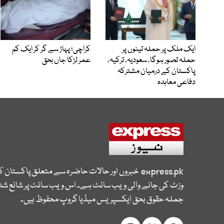
ایک ملک پر حملہ تینوں پر
کراچی؛ پہاڑ سے گر کر ایک کم
حملہ تصور ہوگا، سعودیہ، ترکیہ،
عمر لڑکا جاں بحق
پاکستان کے درمیان مشترکہ
دفاعی معاہدہ
express.pk
خبروں اور حالات حاضرہ سے متعلق پاکستان 
وزٹ کی جانے والی ویب سائٹ ہے۔ اس ویب سائٹ پر شائع شدہ
جملہ حقوق بحق ایکسپریس میڈیا گروپ محفوظ ہیں۔