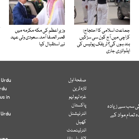
جماعت اسلامی کا احتجاج:
وزیرِ اعظم کی مکہ مکرمہ میں
کراچی میں آج کون سی سڑکیں
قصر الصفا آمد، سعودی ولی عہد
بند ہوں گی؟ ٹریفک پولیس کی
نے استقبال کیا
ایڈوائزری جاری
صفحۂ اول
 Urdu
تازہ ترین
rdu
غزہ لہو لہو
ws in
پاکستان
کی سب سے زیادہ
انٹر نیشنل
 Urdu
 تمام مواد کے
کھیل
انٹرٹینمنٹ