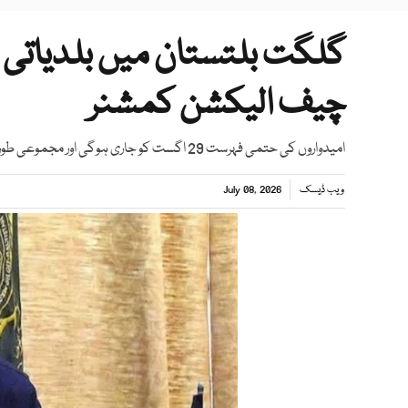
گلگت بلتستان میں بلدیاتی ا
چیف الیکشن کمشنر
امیدواروں کی حتمی فہرست 29 اگست کو جاری ہوگی اور مجموعی طور پر ایک ہزار 343 نمائندے منتخب ہوں گے
ویب ڈیسک
July 08, 2026