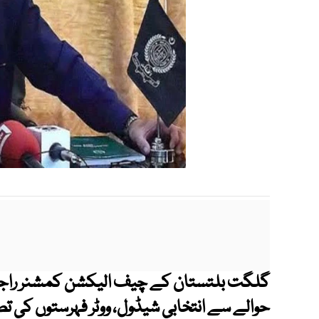
گلگت بلتستان کے چیف الیکشن کمشنر راجا ش
حوالے سے انتخابی شیڈول، ووٹر فہرستوں کی ت