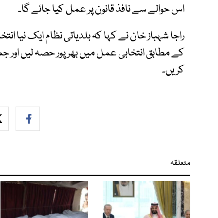
اس حوالے سے نافذ قانون پر عمل کیا جائے گا۔
راجا شہباز خان نے کہا کہ بلدیاتی نظام ایک نیا انتخ
کے مطابق انتخابی عمل میں بھرپور حصہ لیں اور جمہو
کریں۔
متعلقہ