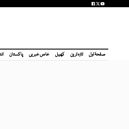
صفحۂ اول
تازہ ترین
کھیل
خاص خبریں
پاکستان
انٹ