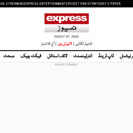
IVE STREAMING
EXPRESS ENTERTAINMENT
CRICKET PAKISTAN
TODAY'S PAPER
AUGUST 07, 2026
اشتہار لگائیں |
لائیو ٹی وی
| آج کا اخبار
ر نیشنل
ٹاپ ٹرینڈ
انٹرٹینمنٹ
لائف اسٹائل
فیکٹ چیک
صحت