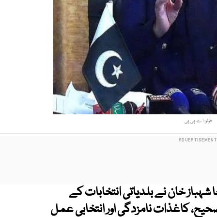
فوٹو: اے پی پی
ہباز خان نے بلدیاتی انتخابات کے
صحیح، کاغذات نامزدگی اور انتخابی عمل