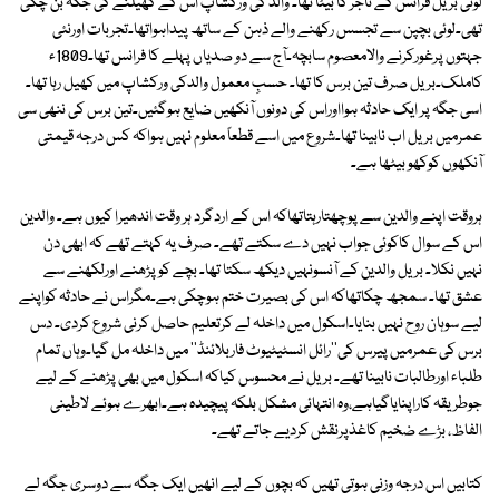
لوئی بریل فرانس کے تاجر کا بیٹا تھا۔ والد کی ورکشاپ اس کے کھیلنے کی جگہ بن چکی
تھی۔لوئی بچپن سے تجسس رکھنے والے ذہن کے ساتھ پیداہواتھا۔تجربات اورنئی
جہتوں پرغورکرنے والامعصوم سابچہ۔آج سے دو صدیاں پہلے کا فرانس تھا۔1809ء
کاملک۔بریل صرف تین برس کا تھا۔ حسبِ معمول والدکی ورکشاپ میں کھیل رہا تھا۔
اسی جگہ پر ایک حادثہ ہوااوراس کی دونوں آنکھیں ضایع ہوگئیں۔تین برس کی ننھی سی
عمرمیں بریل اب نابینا تھا۔شروع میں اسے قطعاً معلوم نہیں ہواکہ کس درجہ قیمتی
آنکھوں کوکھو بیٹھا ہے۔
ہروقت اپنے والدین سے پوچھتارہتاتھاکہ اس کے اردگرد ہر وقت اندھیرا کیوں ہے۔ والدین
اس کے سوال کاکوئی جواب نہیں دے سکتے تھے۔ صرف یہ کہتے تھے کہ ابھی دن
نہیں نکلا۔ بریل والدین کے آنسونہیں دیکھ سکتا تھا۔ بچے کو پڑھنے اورلکھنے سے
عشق تھا۔ سمجھ چکاتھاکہ اس کی بصیرت ختم ہوچکی ہے۔مگراس نے حادثہ کواپنے
لیے سوہان روح نہیں بنایا۔اسکول میں داخلہ لے کرتعلیم حاصل کرنی شروع کردی۔ دس
برس کی عمرمیں پیرس کی''رائل انسٹیٹیوٹ فاربلائنڈ'' میں داخلہ مل گیا۔وہاں تمام
طلباء اورطالبات نابینا تھے۔ بریل نے محسوس کیاکہ اسکول میں بھی پڑھنے کے لیے
جوطریقہ کاراپنایاگیاہے،وہ انتہائی مشکل بلکہ پیچیدہ ہے۔ابھرے ہوئے لاطینی
الفاظ، بڑے ضخیم کاغذپرنقش کردیے جاتے تھے۔
کتابیں اس درجہ وزنی ہوتی تھیں کہ بچوں کے لیے انھیں ایک جگہ سے دوسری جگہ لے