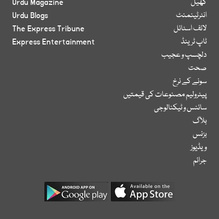
کھیل
Urdu Magazine
انٹرٹینمنٹ
Urdu Blogs
لائف اسٹائل
The Express Tribune
ٹاپ ٹرینڈ
Express Entertainment
دلچسپ و عجیب
صحت
سونے کے نرخ
پیٹرولیم مصنوعات کی قیمتیں
سائنس و ٹیکنالوجی
بلاگ
بزنس
ویڈیوز
جرائم