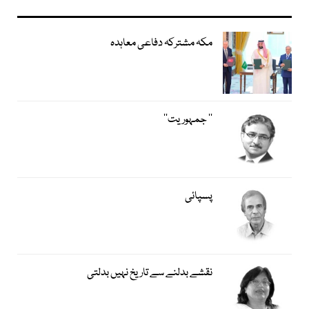
مکہ مشترکہ دفاعی معاہدہ
’’ جمہوریت‘‘
پسپائی
نقشے بدلنے سے تاریخ نہیں بدلتی