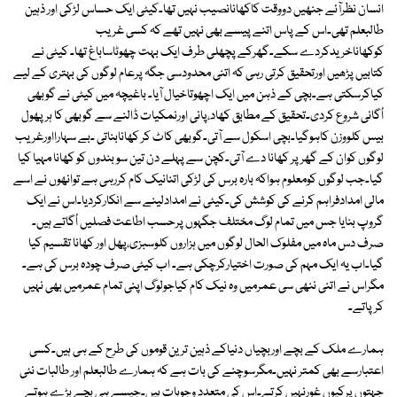
انسان نظرآئے جنھیں دووقت کاکھانانصیب نہیں تھا۔کیٹی ایک حساس لڑکی اور ذہین
طالبعلم تھی۔اس کے پاس اتنے پیسے بھی نہیں تھے کہ کسی غریب
کوکھاناخریدکردے سکے۔گھرکے پچھلی طرف ایک بہت چھوٹاساباغ تھا۔ کیٹی نے
کتابیں پڑھیں اورتحقیق کرتی رہی کہ اتنی محدودسی جگہ پرعام لوگوں کی بہتری کے لیے
کیاکرسکتی ہے۔بچی کے ذہن میں ایک اچھوتاخیال آیا۔ باغیچہ میں کیٹی نے گوبھی
اُگانی شروع کردی۔تحقیق کے مطابق کھاد،پانی اورنمکیات ڈالنے سے گوبھی کا ہر پھول
بیس کلووزن کاہوگیا۔بچی اسکول سے آتی۔گوبھی کاٹ کر کھانابناتی ۔بے سہارااورغریب
لوگوں کوان کے گھر پر کھانا دے آتی۔کچن سے پہلے دن تین سو بندوں کو کھانا مہیا کیا
گیا۔جب لوگوں کومعلوم ہواکہ بارہ برس کی لڑکی اتنانیک کام کررہی ہے توانھوں نے اسے
مالی امدادفراہم کرنے کی کوشش کی۔کیٹی نے امدادلینے سے انکارکردیا۔اس نے ایک
گروپ بنایا جس میں تمام لوگ مختلف جگہوں پرحسب اطاعت فصلیں اُگاتے ہیں۔
صرف دس ماہ میں مفلوک الحال لوگوں میں ہزاروں کلوسبزی،پھل اور کھانا تقسیم کیا
گیا۔اب یہ ایک مہم کی صورت اختیارکرچکی ہے۔ اب کیٹی صرف چودہ برس کی ہے۔
مگراس نے اتنی ننھی سی عمرمیں وہ نیک کام کیاجولوگ اپنی تمام عمرمیں بھی نہیں
کرپاتے۔
ہمارے ملک کے بچے اوربچیاں دنیاکے ذہین ترین قوموں کی طرح کے ہی ہیں۔کسی
اعتبارسے بھی کمتر نہیں۔مگرسوچنے کی بات ہے کہ ہمارے طالبعلم اور طالبات نئی
جہتوں پرکیوں غورنہیں کرتے۔اس کی متعدد وجوہات ہیں۔جیسے ہی بچے بڑے ہوتے