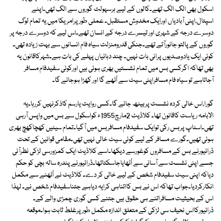
اسکول بھی الگ الگ تھے۔کالوں کے لیے ہرسہولت گوروں سے الگ تھی۔اپنے
اسپتال،اپنی آبادیاں اورایک مخدوش مستقبل۔ عملی طورپرامریکا میں یہ تمام لوگ
دوسرے درجہ کے شہری اور تیسرے درجہ کے انسان تھے۔اس لیے کہ دوسرے درجہ پر
گوروں کے پالتو جانورآتے تھے۔جنکی قدرومنزلت سیاہ فام انسانوں سے بہت زیادہ تھی۔
کوئی ایک یادوصدیوں پرانی بات نہیں۔ چند دہائیاں پہلے کی بات ہے۔شہرکاقانون یہ
بھی تھاکہ اگرکسی بس میں تمام نشستیں بھری ہوئی ہیں اورکوئی سفیدفام مسافر
آجاتاہے تو سیاہ فام مسافراپنی سیٹ سے اُٹھے گا اور کھڑا ہوجائے گا۔
گورا،اس خالی کردہ نشست پربیٹھ جائے گا۔کسی روایت یارسم کاذکرنہیں کررہا۔یہ
الابامہ ریاست کاقانون تھا۔ کلاڈیٹ 2مارچ1955ء کواسکول سے بس میں واپس آرہی
تھی۔اسٹاپ پربس رکی توایک سفیدفام مسافربس میں آگیا۔تمام سیٹیں کھچاکھچ بھری
ہوئی تھیں۔گورے مسافر کے لیے کوئی سیٹ خالی نہیں تھی۔مقامی قوانین کے تحت
ڈرائیورنے بس کے مسافروں کوغورسے دیکھا۔اسے کلاڈیٹ ایک کمزورسی لڑکی نظرآئی
جسے اپنی نشست سے آسانی سے اُٹھایاجاسکتاتھا۔ڈرائیورنے پندرہ سالہ بچی کو حکم
دیاکہ اپنی سیٹ سفیدفام شخص کے لیے خالی کر دے۔ کلاڈیٹ نے اُٹھنے سے مکمل
انکارکردیا۔جواب تھاکہ اس نے بس کااتناہی کرایہ دیاہے جتناسفیدفام شخص نے۔ لہذا
اس کے بحیثیت مسافراتنے ہی حقوق ہیں جتنے کسی گوری چمڑی والے کے۔
ڈرائیورکااس نحیف سی لڑکی کے متعلق اندازہ مکمل طورپرغلط ثابت ہوا۔موقعہ