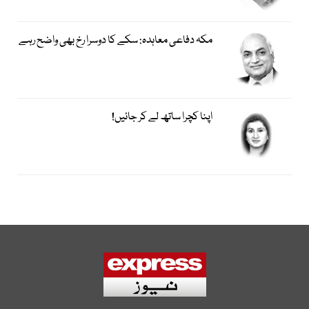
مکہ دفاعی معاہدہ: سکے کا دوسرا رخ بھی واضح رہے
اپنا کچرا ساتھ لے کر جائیں!