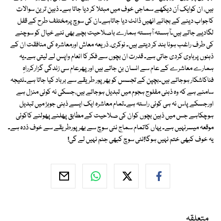
ہیں، ان کوایک اَن دیکھے سماجی خوف میں مبتلا کر دیا جاتا ہے۔ ذہین ترین سوالات
کاجواب دینے کے بجائے انھیں ڈانٹ دیا جاتاہے۔ان کی سوچ پرمختلف طرح کے قفل
لگادیے جاتے ہیں۔آہستہ آہستہ ہمارے باصلاحیت بچے بھی نئے خیال کو سوچنے
کی طرف راغب ہونا بند کر دیتے ہیں۔ نوکری، ذریعہ معاش اورمعاشرہ کی منافقت ان کے
ذہنوں پرہاوی کردی جاتی ہے۔ قدرت ان بچوں سے فکر کا انعام واپس لے لیتی ہے۔یہ
ہمارے معاشرے کے عام سے انسان بن جاتے ہیں اورپھرعام سی زندگی گزارکرراہِ
فناکاشکار ہوجاتے ہیں۔بچپن کے تجسس کو بھرپور طریقے سے برباد کیا جاتا ہے۔نتیجہ
سامنے ہے کہ وہ ذہنی مفلوج ہجوم میں تبدیل ہوجاتے ہیں،جسکی نہ کوئی منزل ہے
اورجسکے پاس نہ ہی کوئی راستہ ہے۔تمام معاشرہ ایک ایسے ذہنی جوہڑ میں تبدیل
ہوچکاہے جس میں ذہین بچوں کوان کی صلاحیت کے مطابق پھلنے پھولنے کاکوئی
موقعہ میسرنہیں ہے۔ یہاں کاتمام سماج نئی سوچ سے بھرپورطریقے سے خوف ذدہ ہے۔
یہ خوف کبھی ختم نہیں ہوگا!نئی سوچ کبھی جنم نہیں لے گی!
متعلقہ