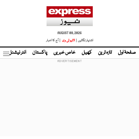
AUGUST 09, 2026
اشتہار لگائیں |
لائیو ٹی وی
| آج کا اخبار
صفحۂ اول
تازہ ترین
کھیل
خاص خبریں
پاکستان
انٹر نیشنل
ٹا