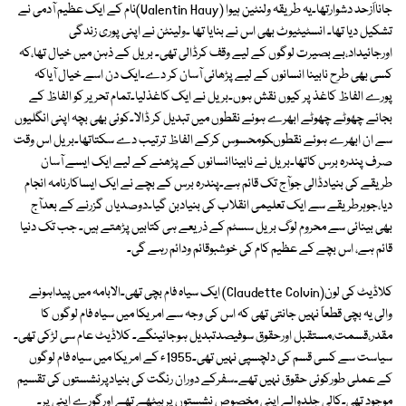
جانااَزحد دشوارتھا۔یہ طریقہ ولنٹین ہیوا (Valentin Hauy)نام کے ایک عظیم آدمی نے
تشکیل دیا تھا۔ انسٹیٹیوٹ بھی اس نے بنایا تھا ۔ولینٹن نے اپنی پوری زندگی
اورجائیداد،بے بصیرت لوگوں کے لیے وقف کرڈالی تھی۔ بریل کے ذہن میں خیال تھا،کہ
کسی بھی طرح نابینا انسانوں کے لیے پڑھائی آسان کر دے۔ایک دن اسے خیال آیاکہ
پورے الفاظ کاغذ پر کیوں نقش ہوں۔بریل نے ایک کاغذلیا۔تمام تحریر کو الفاظ کے
بجائے چھوٹے چھوٹے ابھرے ہوئے نقطوں میں تبدیل کر ڈالا۔کوئی بھی بچہ اپنی انگلیوں
سے ان ابھرے ہوئے نقطوںکومحسوس کرکے الفاظ ترتیب دے سکتاتھا۔بریل اس وقت
صرف پندرہ برس کاتھا۔بریل نے نابیناانسانوں کے پڑھنے کے لیے ایک ایسے آسان
طریقے کی بنیادڈالی جوآج تک قائم ہے۔پندرہ برس کے بچے نے ایک ایساکارنامہ انجام
دیا،جوہرطریقے سے ایک تعلیمی انقلاب کی بنیادبن گیا۔دوصدیاں گزرنے کے بعدآج
بھی بینائی سے محروم لوگ بریل سسٹم کے ذریعے ہی کتابیں پڑھتے ہیں۔ جب تک دنیا
قائم ہے، اس بچے کے عظیم کام کی خوشبوقائم ودائم رہے گی۔
کلاڈیٹ کی لون(Claudette Colvin) ایک سیاہ فام بچی تھی۔الابامہ میں پیداہونے
والی یہ بچی قطعاً نہیں جانتی تھی کہ اس کی وجہ سے امریکا میں سیاہ فام لوگوں کا
مقدر،قسمت،مستقبل اورحقوق سوفیصدتبدیل ہوجائینگے۔ کلاڈیٹ عام سی لڑکی تھی۔
سیاست سے کسی قسم کی دلچسپی نہیں تھی۔1955ء کے امریکا میں سیاہ فام لوگوں
کے عملی طورکوئی حقوق نہیں تھے۔سفرکے دوران رنگت کی بنیادپرنشستوں کی تقسیم
موجود تھی۔کالی جلدوالے اپنی مخصوص نشستوں پربیٹھے تھے اورگورے اپنی پر۔