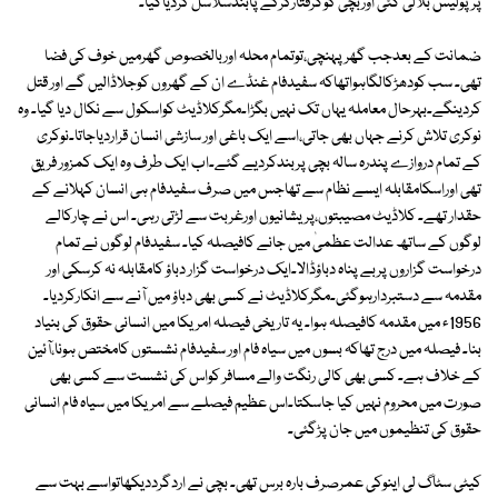
پرپولیس بلالی گئی اوربچی کوگرفتارکرکے پابندسلاسل کردیاگیا۔
ضمانت کے بعدجب گھرپہنچی،توتمام محلہ اوربالخصوص گھرمیں خوف کی فضا
تھی۔ سب کودھڑکالگاہواتھاکہ سفیدفام غنڈے ان کے گھروں کوجلاڈالیں گے اور قتل
کردینگے۔بہرحال معاملہ یہاں تک نہیں بگڑا۔مگرکلاڈیٹ کواسکول سے نکال دیا گیا۔ وہ
نوکری تلاش کرنے جہاں بھی جاتی،اسے ایک باغی اور سازشی انسان قراردیاجاتا۔نوکری
کے تمام دروازے پندرہ سالہ بچی پربندکردیے گئے۔اب ایک طرف وہ ایک کمزور فریق
تھی اوراسکامقابلہ ایسے نظام سے تھاجس میں صرف سفیدفام ہی انسان کہلانے کے
حقدار تھے۔ کلاڈیٹ مصیبتوں،پریشانیوں اورغربت سے لڑتی رہی۔ اس نے چارکالے
لوگوں کے ساتھ عدالت عظمیٰ میں جانے کافیصلہ کیا۔ سفیدفام لوگوں نے تمام
درخواست گزاروں پربے پناہ دباؤڈالا۔ایک درخواست گزار دباؤ کامقابلہ نہ کرسکی اور
مقدمہ سے دستبردارہوگئی۔مگرکلاڈیٹ نے کسی بھی دباؤ میں آنے سے انکارکردیا۔
1956ء میں مقدمہ کافیصلہ ہوا۔ یہ تاریخی فیصلہ امریکا میں انسانی حقوق کی بنیاد
بنا۔ فیصلہ میں درج تھاکہ بسوں میں سیاہ فام اور سفیدفام نشستوں کامختص ہونا،آئین
کے خلاف ہے۔ کسی بھی کالی رنگت والے مسافر کواس کی نشست سے کسی بھی
صورت میں محروم نہیں کیا جاسکتا۔اس عظیم فیصلے سے امریکا میں سیاہ فام انسانی
حقوق کی تنظیموں میں جان پڑگئی۔
کیٹی سٹاگ لی اینوکی عمرصرف بارہ برس تھی۔ بچی نے اردگرددیکھاتواسے بہت سے