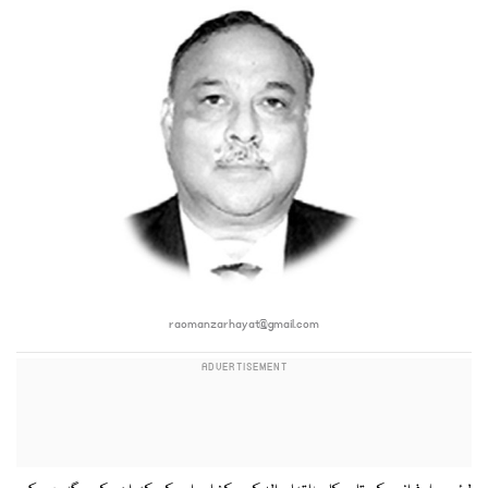
raomanzarhayat@gmail.com