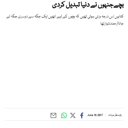
بچےجنہوں نے دنیا تبدیل کردی
کتابیں اس درجہ وزنی ہوتی تھیں کہ بچوں کے لیے انھیں ایک جگہ سے دوسری جگہ لے
جانااَزحددشوارتھا
راؤ منظر حیات
June 10, 2017