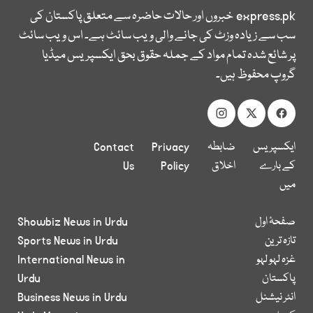
express.pk
خبروں اور حالات حاضرہ سے متعلق پاکستان کی
سب سے زیادہ وزٹ کی جانے والی ویب سائٹ ہے۔ اس ویب سائٹ
پر شائع شدہ تمام مواد کے جملہ حقوق بحق ایکسپریس میڈیا
گروپ محفوظ ہیں۔
ایکسپریس
ضابطہ
Privacy
Contact
کے بارے
اخلاق
Policy
Us
میں
صفحۂ اول
Showbiz News in Urdu
تازہ ترین
Sports News in Urdu
غزہ لہو لہو
International News in
پاکستان
Urdu
انٹر نیشنل
Business News in Urdu