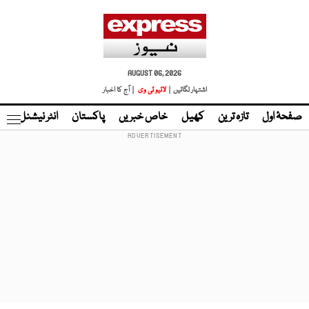
AUGUST 06, 2026
اشتہار لگائیں |
لائیو ٹی وی
| آج کا اخبار
صفحۂ اول
تازہ ترین
کھیل
خاص خبریں
پاکستان
انٹر نیشنل
ٹا