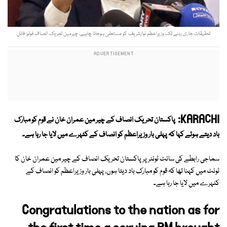
تحقیقات جاری رہنے تک وزیراعظم نوازشریف کو مستعفی ہوجانا چاہیے، چیرمین تحریک انصاف فوٹو: فائل
KARACHI:
پاکستان تحریک انصاف کے چیر مین عمران خان نے قوم کو مبارک
باد دیتے ہوئے کہا کہ پہلی بار وزیراعظم کو انصاف کے کٹہرے میں لایا جا رہا ہے۔
سماجی رابطے کی سائٹ ٹوئٹر پر پاکستان تحریک انصاف کے چیر مین عمران خان کا
ٹوئٹ میں کہنا تھا کہ قوم کو مبارک باد دیتا ہوں، پہلی بار وزیراعظم کو انصاف کے
کٹہرے میں لایا جا رہا ہے۔
Congratulations to the nation as for