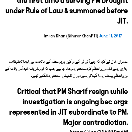
the first time a serving PM brought
under Rule of Law & summoned before
JIT.
June 11, 2017
— Imran Khan (@ImranKhanPTI)
عمران خان نے کہا کہ جے آئی ٹی کے اراکین وزیراعظم کے ماتحت ہیں لہذا تحقیقات
جاری رہنے تک وزیراعظم کو مستعفی ہوجانا چاہیے جب کہ نواز شریف خود اُس وقت کے
وزیراعظم یوسف رضا گیلانی سے دوران تفتیش استعفی مانگتے تھے۔
Critical that PM Sharif resign while
investigation is ongoing bec orgs
represented in JIT subordinate to PM.
Major contradiction.