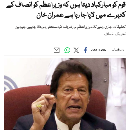
قوم کو مبارکباد دیتا ہوں کہ وزیراعظم کو انصاف کے
کٹہرے میں لایا جا رہا ہے عمران خان
تحقیقات جاری رہنے تک وزیراعظم نوازشریف کو مستعفی ہوجانا چاہیے، چیرمین
تحریک انصاف
ویب ڈیسک
June 11, 2017