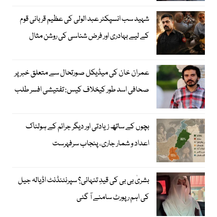
شہید سب انسپکٹر عبد الولی کی عظیم قربانی قوم
کے لیے بہادری اور فرض شناسی کی روشن مثال
عمران خان کی میڈیکل صورتحال سے متعلق خبر پر
صحافی اسد طور کیخلاف کیس: تفتیشی افسر طلب
بچوں کے ساتھ زیادتی اور دیگر جرائم کے ہولناک
اعداد و شمار جاری، پنجاب سرفہرست
بشریٰ بی بی کی قیدِ تنہائی؟ سپرنٹنڈنٹ اڈیالہ جیل
کی اہم رپورٹ سامنے آ گئی