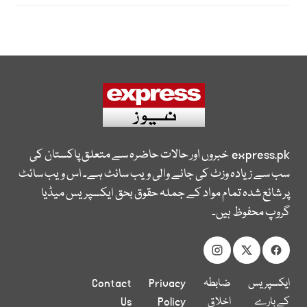
express.pk
خبروں اور حالات حاضرہ سے متعلق پاکستان کی
سب سے زیادہ وزٹ کی جانے والی ویب سائٹ ہے۔ اس ویب سائٹ
پر شائع شدہ تمام مواد کے جملہ حقوق بحق ایکسپریس میڈیا
گروپ محفوظ ہیں۔
ایکسپریس
ضابطہ
Privacy
Contact
کے بارے
اخلاق
Policy
Us