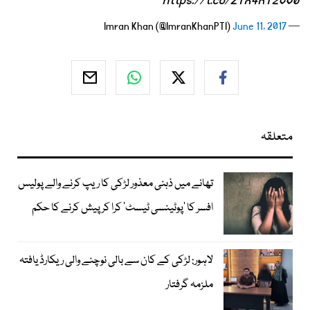
https://t.co/2YX4RYzvV0
June 11, 2017
— Imran Khan (@ImranKhanPTI)
متعلقہ
تھانے میں ذہنی معذور لڑکی کا ریپ کرنے والے پولیس
افسر کا ’پوٹینسی ٹیسٹ‘ کرا کر پیش کرنے کا حکم
لاہور: لڑکی کے کان سے بالی نوچنے والی ریکارڈ یافتہ
ملزمہ گرفتار