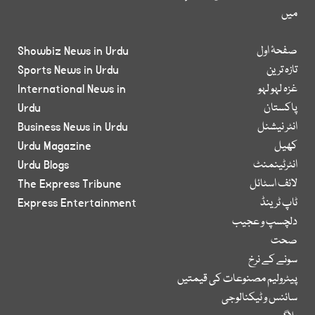
میں
صفحۂ اول
Showbiz News in Urdu
تازہ ترین
Sports News in Urdu
غزہ لہو لہو
International News in
پاکستان
Urdu
انٹر نیشنل
Business News in Urdu
کھیل
Urdu Magazine
انٹرٹینمنٹ
Urdu Blogs
لائف اسٹائل
The Express Tribune
ٹاپ ٹرینڈ
Express Entertainment
دلچسپ و عجیب
صحت
سونے کے نرخ
پیٹرولیم مصنوعات کی قیمتیں
سائنس و ٹیکنالوجی