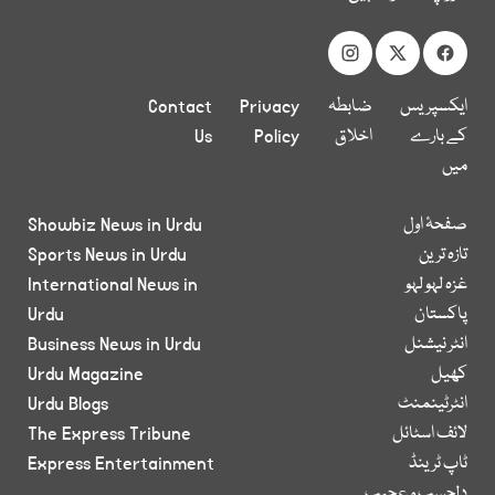
ایکسپریس
ضابطہ
Privacy
Contact
کے بارے
اخلاق
Policy
Us
میں
صفحۂ اول
Showbiz News in Urdu
تازہ ترین
Sports News in Urdu
غزہ لہو لہو
International News in
پاکستان
Urdu
انٹر نیشنل
Business News in Urdu
کھیل
Urdu Magazine
انٹرٹینمنٹ
Urdu Blogs
لائف اسٹائل
The Express Tribune
ٹاپ ٹرینڈ
Express Entertainment
دلچسپ و عجیب