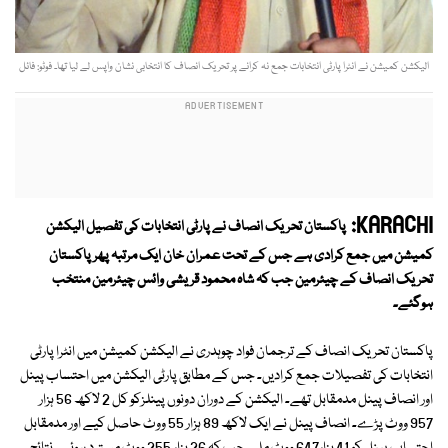
الیکشن کمیشن نے انٹرا پارٹی انتخابات جمع نہ کرانے پر تحریک انصاف کا انتخابی نشان واپس لے لیا تھا۔ فوٹو: فائل
KARACHI:
پاکستان تحریک انصاف نے پارٹی انتخابات کی تفصیل الیکشن
کمیشن میں جمع کرادی ہے جس کے تحت عمران خان ایک مرتبہ پھر پاکستان
تحریک انصاف کے چیئرمین جب کہ شاہ محمود قریشی وائس چیئرمین منتخب
ہوگئے۔
پاکستان تحریک انصاف کے ترجمان فواد چوہدری نے الیکشن کمیشن میں انٹرا پارٹی
انتخابات کی تفصیلات جمع کرادیں۔ جس کے مطابق پارٹی الیکشن میں احتساب پینل
اور انصاف پینل مدمقابل تھے۔ الیکشن کے دوران دونوں پینلزکو کل 2 لاکھ 56 ہزار
957 ووٹ پڑے۔ انصاف پینل نے ایک لاکھ 89 ہزار 55 ووٹ حاصل کیے اور مدمقابل