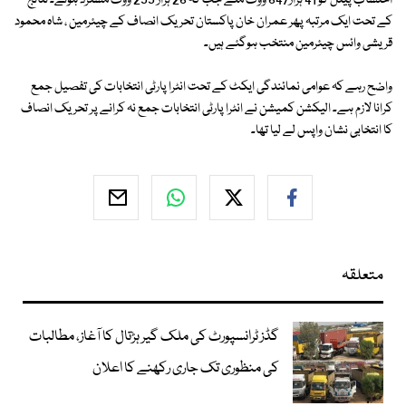
احتساب پینل کو 41 ہزار647 ووٹ ملے جب کہ 26 ہزار 255 ووٹ مسترد ہوئے۔ نتائج
کے تحت ایک مرتبہ پھر عمران خان پاکستان تحریک انصاف کے چیئرمین ، شاہ محمود
قریشی وائس چیئرمین منتخب ہوگئے ہیں۔
واضح رہے کہ عوامی نمائندگی ایکٹ کے تحت انٹرا پارٹی انتخابات کی تفصیل جمع
کرانا لازم ہے۔ الیکشن کمیشن نے انٹرا پارٹی انتخابات جمع نہ کرانے پر تحریک انصاف
کا انتخابی نشان واپس لے لیا تھا۔
متعلقہ
گڈز ٹرانسپورٹ کی ملک گیر ہڑتال کا آغاز، مطالبات
کی منظوری تک جاری رکھنے کا اعلان