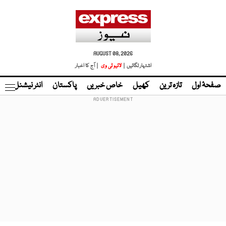
AUGUST 08, 2026
اشتہار لگائیں |
لائیو ٹی وی
| آج کا اخبار
صفحۂ اول
تازہ ترین
کھیل
خاص خبریں
پاکستان
انٹر نیشنل
ٹا