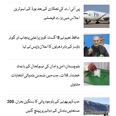
پی آئی اے کی نجکاری کے بعد بورڈ کے اہم ترین
اجلاس میں بڑے فیصلے
حافظ نعیم نے 9 اگست کو وزیراعلیٰ پنجاب اور گورنر
ہاؤسز کے باہر دھرنوں کا اعلان واپس لے لیا
بلوچستان؛ امن و امان کی صورتحال کے باعث
خضدار، قلات، حب میں ضمنی بلدیاتی انتخابات
ملتوی
حب ڈیم بھرنے کے باوجود پانی کا سنگین بحران، 300
صنعتیں بندش کے دہانے پر پہنچ گئیں