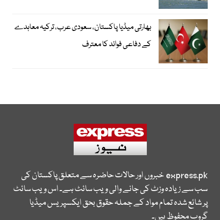
بھارتی میڈیا پاکستان، سعودی عرب، ترکیہ معاہدے
کے دفاعی فوائد کا معترف
express.pk
خبروں اور حالات حاضرہ سے متعلق پاکستان کی
سب سے زیادہ وزٹ کی جانے والی ویب سائٹ ہے۔ اس ویب سائٹ
پر شائع شدہ تمام مواد کے جملہ حقوق بحق ایکسپریس میڈیا
گروپ محفوظ ہیں۔