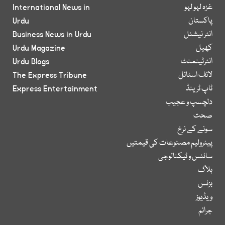
غزہ لہو لہو
International News in
پاکستان
Urdu
انٹر نیشنل
Business News in Urdu
کھیل
Urdu Magazine
انٹرٹینمنٹ
Urdu Blogs
لائف اسٹائل
The Express Tribune
ٹاپ ٹرینڈ
Express Entertainment
دلچسپ و عجیب
صحت
سونے کے نرخ
پیٹرولیم مصنوعات کی قیمتیں
سائنس و ٹیکنالوجی
بلاگ
بزنس
ویڈیوز
جرائم