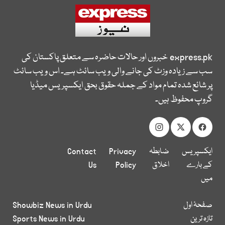
express.pk
خبروں اور حالات حاضرہ سے متعلق پاکستان کی
سب سے زیادہ وزٹ کی جانے والی ویب سائٹ ہے۔ اس ویب سائٹ
پر شائع شدہ تمام مواد کے جملہ حقوق بحق ایکسپریس میڈیا
گروپ محفوظ ہیں۔
ایکسپریس
ضابطہ
Privacy
Contact
کے بارے
اخلاق
Policy
Us
میں
صفحۂ اول
Showbiz News in Urdu
تازہ ترین
Sports News in Urdu