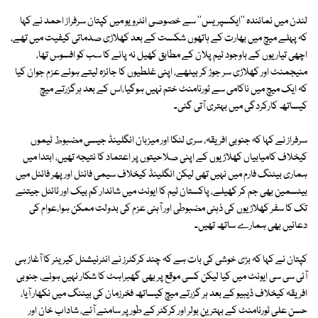
لندن میں نمائندہ ''ایکسپریس'' سے خصوصی انٹرویو میں کپتان سرفراز احمد نے کہا
کہ پہلے میچ میں بھارت کے ہاتھوں شکست کے بعد کھلاڑی صدماتی کیفیت میں تھے،
اچھی تیاریوں کے باوجود ٹیم پلان کے مطابق کھیل نہ پانے کا سب کو افسوس تھا،
منیجمنٹ اور کھلاڑی سر جوڑ کر بیٹھے، اپنی غلطیوں کا جائزہ لیتے ہوئے عزم جوان کیا
کہ ایک میچ میں ناکامی سے ٹورنامنٹ ختم نہیں ہوگیا،اس کے بعد ہرگزرتے میچ
کیساتھ کارکردگی میں بہتری آتی گئی۔
سرفراز نے کہا کہ جنوبی افریقہ، سری لنکا اور میزبان انگلینڈ جیسی مضبوط ٹیموں
کیخلاف کامیابیاں کھلاڑیوں کے اپنی صلاحیتوں پر اعتماد کا نتیجہ تھیں، ابتدا میں
ہماری بیٹنگ فارم میں نہیں تھی لیکن انگلینڈ کیخلاف سیمی فائنل اور پھر فائنل میں
بیٹسمین بھی جم کر کھیلے، پاکستان ٹیم کا ایونٹ میں شاندار کم بیک اور ٹائٹل جیتنے
تک کا سفر کھلاڑیوں کی ذہنی مضبوطی اور آہنی عزم کی بدولت ممکن ہوا،عوام کی
دعائیں بھی ہمارے ساتھ تھیں۔
کپتان نے کہا کہ بڑی خوشی کی بات ہے کہ چند کرکٹرز نے انٹرنیشنل کیریئر کا آغاز ہی
آئی سی سی ایونٹ میں کیا لیکن کسی موقع پر بھی گھبراہٹ کا شکار نہیں ہوئے، جنوبی
افریقہ کیخلاف ڈیبیو کے بعد ہر گزرتے میچ کیساتھ فخرزمان کی بیٹنگ میں نکھار آیا،
حسن علی ٹورنامنٹ کے بہترین بولر اور کرکٹر کے طور پر سامنے آئے، شاداب خان اور