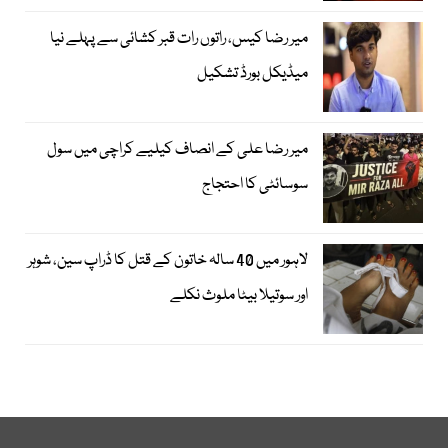
میر رضا کیس، راتوں رات قبر کشائی سے پہلے نیا
میڈیکل بورڈ تشکیل
میر رضا علی کے انصاف کیلیے کراچی میں سول
سوسائٹی کا احتجاج
لاہور میں 40 سالہ خاتون کے قتل کا ڈراپ سین، شوہر
اور سوتیلا بیٹا ملوث نکلے