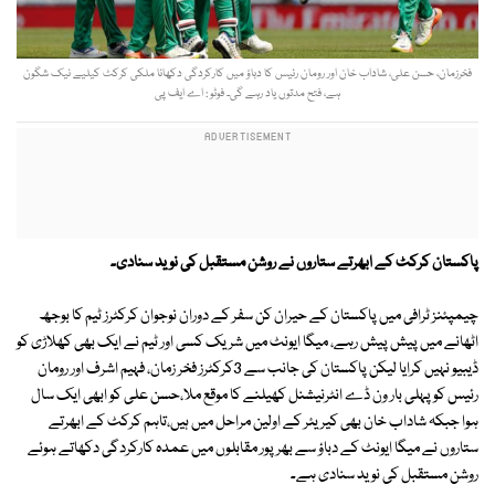
فخرزمان، حسن علی، شاداب خان اور رومان رئیس کا دباؤ میں کارکردگی دکھانا ملکی کرکٹ کیلیے نیک شگون
ہے، فتح مدتوں یاد رہے گی۔ فوٹو : اے ایف پی
پاکستان کرکٹ کے ابھرتے ستاروں نے روشن مستقبل کی نوید سنادی۔
چیمپئنز ٹرافی میں پاکستان کے حیران کن سفر کے دوران نوجوان کرکٹرز ٹیم کا بوجھ
اٹھانے میں پیش پیش رہے، میگا ایونٹ میں شریک کسی اور ٹیم نے ایک بھی کھلاڑی کو
ڈیبیو نہیں کرایا لیکن پاکستان کی جانب سے 3کرکٹرز فخر زمان، فہیم اشرف اور رومان
رئیس کو پہلی بار ون ڈے انٹرنیشنل کھیلنے کا موقع ملا،حسن علی کو ابھی ایک سال
ہوا جبکہ شاداب خان بھی کیریئر کے اولین مراحل میں ہیں،تاہم کرکٹ کے ابھرتے
ستاروں نے میگا ایونٹ کے دباؤ سے بھرپور مقابلوں میں عمدہ کارکردگی دکھاتے ہوئے
روشن مستقبل کی نوید سنادی ہے۔