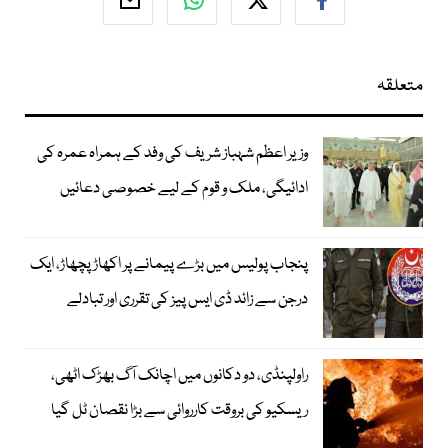
متعلقہ
وزیر اعظم شہباز شریف کی وفد کے ہمراہ عمرہ کی
ادائیگی، ملک و قوم کے لیے خصوصی دعائیں
پنجاب پولیس میں بڑے پیمانے پر اکھاڑ پچھاڑ، ایک
درجن سے زائد ڈی ایس پیز کی تقرری اور تبادلے
راولپنڈی، دو دکانوں میں اچانک آگ بھڑک اٹھی،
ریسکیو کی بروقت کارروائی سے بڑا نقصان ٹل گیا