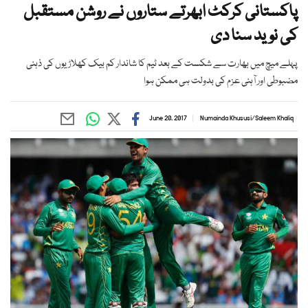
پاکستانی کرکٹ ابھرتے ستاروں نے روشن مستقبل
کی نوید سنا دی
پہلے میچ میں بھارت سے شکست کے بعد ٹیم کا شاندار کم بیک کھلاڑیوں کی ذہنی
مضبوطی اور آہنی عزم کی بدولت ہی ممکن ہوا
June 20, 2017
Numainda Khususi
/
Saleem Khaliq