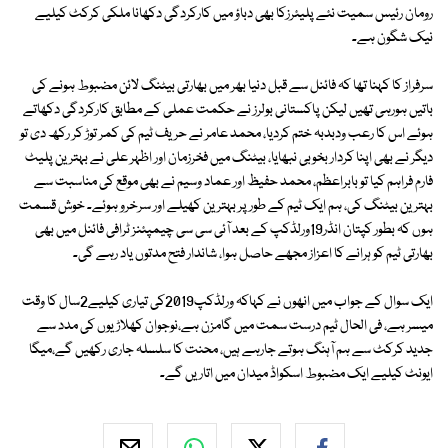
رومان رئیس سمیت نئے پلیئرزکا بھی دباؤ میں کارکردگی دکھانا ملکی کرکٹ کیلیے
نیک شگون ہے۔
سرفراز کا کہنا تھا کہ فائنل سے قبل دنیا بھر میں بھارتی بیٹنگ لائن مضبوط ہونے کی
باتیں ہورہی تھیں لیکن پاکستانی بولرز نے حکمت عملی کے مطابق کارکردگی دکھاتے
ہوئے اس کا رعب ودبدبہ ختم کردیا، محمد عامر نے حریف ٹیم کی کمر توڑ کر رکھ دی تو
دیگر نے بھی اپنا کردار بخوبی نبھایا، بیٹنگ میں فخرزمان اور اظہر علی نے بہترین پلیٹ
فارم فراہم کیا تو بابراعظم، محمد حفیظ اور عماد وسیم نے بھی موقع کی مناسبت سے
بہترین بیٹنگ کی، ہم ایک ٹیم کے طور پر بہترین کھیلے اور سرخرو ہوئے۔ خوش قسمت
ہوں کہ بطور کپتان انڈر19ورلڈکپ کے بعد آئی سی سی چیمپئنز ٹرافی فائنل میں بھی
بھارتی ٹیم کو ہرانے کا اعزاز مجھے حاصل ہوا، شاندار فتح مدتوں یاد رہے گی۔
ایک سوال کے جواب میں انھوں نے کہاکہ ورلڈکپ2019کی تیاری کیلیے2سال کا وقت
میسر ہے، فی الحال ٹیم درست سمت میں گامزن ہے،نوجوان کھلاڑیوں کی مدد سے
جدید کرکٹ سے ہم آہنگ ہوتے جارہے ہیں، محنت کا سلسلہ جاری رکھیں گے،میگا
ایونٹ کیلیے ایک مضبوط اسکواڈ میدان میں اتاریں گے۔