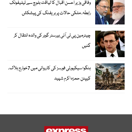
وفاقی وزیر احسن اقبال کا لیاقت بلوچ سے ٹیلیفونک
رابطہ، ملکی حالات پر بریفنگ کی پیشکش
چیئرمین پی ٹی آئی بیرسٹر گوہر کی والدہ انتقال کر
گئیں
ہنگو؛ سیکیورٹی فورسز کی کارروائی میں 7خوارج ہلاک،
کیپٹن حمزہ اکرم شہید