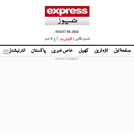
AUGUST 08, 2026
اشتہار لگائیں |
لائیو ٹی وی
| آج کا اخبار
صفحۂ اول
تازہ ترین
کھیل
خاص خبریں
پاکستان
انٹر نیشنل
ٹا