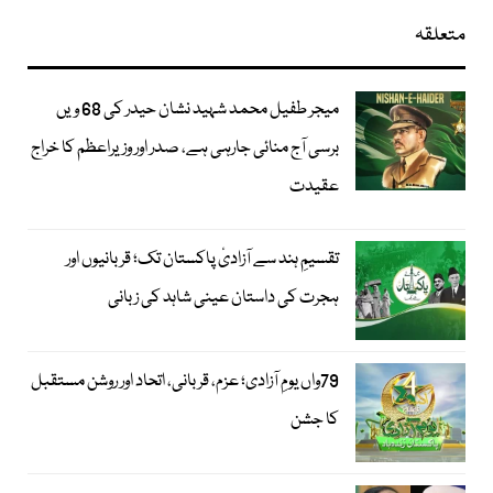
متعلقہ
میجر طفیل محمد شہید نشان حیدر کی 68 ویں
برسی آج منائی جارہی ہے، صدر اور وزیراعظم کا خراج
عقیدت
تقسیمِ ہند سے آزادیٔ پاکستان تک؛ قربانیوں اور
ہجرت کی داستان عینی شاہد کی زبانی
79واں یومِ آزادی؛ عزم، قربانی، اتحاد اور روشن مستقبل
کا جشن