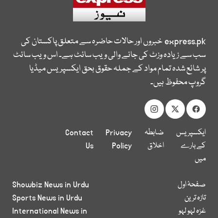
express.pk
خبروں اور حالات حاضرہ سے متعلق پاکستان کی
سب سے زیادہ وزٹ کی جانے والی ویب سائٹ ہے۔ اس ویب سائٹ
پر شائع شدہ تمام مواد کے جملہ حقوق بحق ایکسپریس میڈیا
گروپ محفوظ ہیں۔
ایکسپریس
ضابطہ
Privacy
Contact
کے بارے
اخلاق
Policy
Us
میں
صفحۂ اول
Showbiz News in Urdu
تازہ ترین
Sports News in Urdu
غزہ لہو لہو
International News in