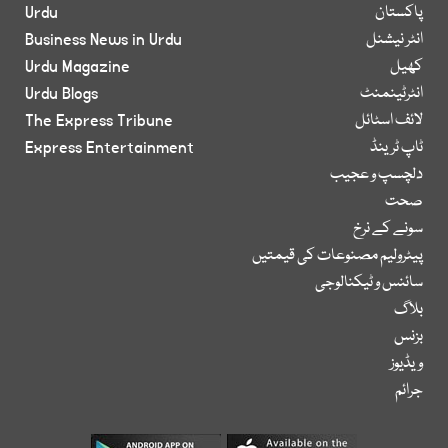
پاکستان
Urdu
انٹر نیشنل
Business News in Urdu
کھیل
Urdu Magazine
انٹرٹینمنٹ
Urdu Blogs
لائف اسٹائل
The Express Tribune
ٹاپ ٹرینڈ
Express Entertainment
دلچسپ و عجیب
صحت
سونے کے نرخ
پیٹرولیم مصنوعات کی قیمتیں
سائنس و ٹیکنالوجی
بلاگ
بزنس
ویڈیوز
جرائم