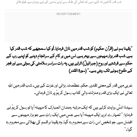
شب قدر کا تعین نہ کرنے میں اللہ تعالیٰ کی طرف سے اپنے بندوں کے لیے بہتری ہے۔ فوٹو: فائل
''یقینا ہم نے (قرآن حکیم) کو شب قدر میں نازل فرمایا، تُو کیا سمجھے کہ شب قدر کیا
ہے، شب قدر ہزار مہینوں سے بہتر ہے، اس میں ہر کام کے سرانجام دینے کو اپنے رب کے
حکم سے فرشتے اور روح (جبرائیلؑ) اترتے ہیں، یہ رات سراسر سلامتی کی ہوتی ہے اور فجر
کے طلوع ہونے تک رہتی ہے۔'' (سورۃ القدر)
عربی میں قدر کے معنی تقدیر، حکم، عظمت، بڑائی اور عزت کے ہیں۔ شب قدر میں اللہ
تعالیٰ نے ایک بڑی قدر و منزلت والی کتاب رسول کریمؐ پر نازل فرمائی۔
سیدنا انسؓ روایت کرتے ہیں کہ ایک مرتبہ رمضان المبارک کا مہینہ آیا تو رسول کریمؐ نے
فرمایا: '' تمہارے اوپر ایک مہینہ آیا ہے جس میں ایک رات ہے جو ہزار مہینوں سے
افضل ہے، جو شخص اس رات سے محروم رہ گیا، وہ یقینا ہر قسم کی بھلائی سے محروم رہ
گیا۔''