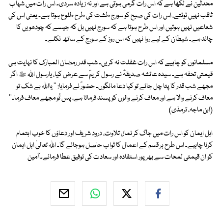
محدثین نے لکھا ہے کہ اس رات گرمی ہوتی ہے اور نہ زیادہ سردی۔ اس رات میں شہاب
ثاقب نہیں ٹوٹتے، اس رات کی صبح کو سورج طشت کی طرح طلوع ہوتا ہے۔ یعنی اس کی
شعاعیں نہیں ہوتیں اور اس طرح ہوتا ہے کہ سورج نہیں بل کہ جیسے کہ چودھویں کا
چاند ہے۔ شیطان کے لیے روا نہیں کہ اس روز کے سورج کے ساتھ نکلے۔
مسلمانوں کو چاہیے کہ اس رات غفلت نہ کریں۔ شب قدر رمضان المبارک کا نہایت ہی
قیمتی تحفہ ہے۔ سیدہ عائشہ صدیقہؓ نے رسول کریمؐ سے عرض کیا، یارسول اللہ ﷺ اگر
مجھے شب قدر کا پتا چل جائے تو کیا دعا مانگوں۔ حضورؐ نے فرمایا: '' یااللہ بے شک تو
معاف کرنے والا ہے اور معاف کرنے والوں کو پسند فرماتا ہے، پس تُو مجھے معاف فرما۔''
(ابن ماجہ، ترمذی)
اہل ایمان کو اس رات میں جاگ کر نماز، تلاوت، درود شریف اور دعاؤں کا خوب اہتمام
کرنا چاہیے۔ اس طرح ہر قسم کے اعمال کا ثواب حاصل ہوجائے گا۔ اللہ تعالیٰ اہل ایمان
کو ان قیمتی لمحات سے بھرپور استفادہ اور سعادت کی توفیق عطا فرمائے۔ آمین