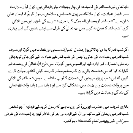
اللہ تعالیٰ نے شب قدر کی فضیلت کی چار وجوہات بیان فرمائی ہیں، نزول قرآن۔ ہزار ماہ
سے افضل عبادت۔ نزول ملائکہ اور پوری شب امن و سلامتی۔ رسول کریمؐ کا فرمان عالی
شان ہے: ''شب قدر کو رمضان المبارک کے آخری عشرے کی طاق راتوں میں تلاش
کرو۔'' شب قدر کا تعین نہ کرنے میں اللہ تعالیٰ کی طرف سے اپنے بندوں کے لیے بہتری
ہے۔
اگر شب قدر کا بتا دیا جاتا تو پورا رمضان المبارک سستی اور غفلت میں گزرتا اور صرف
شب قدر میں عبادت کی جاتی یا جس کی شب قدر بغیر عبادت کے گزر جاتی تو وہ باقی
رمضان المبارک کے ایام دکھ اور افسوس میں گزارتا۔ اسی طرح اللہ تعالیٰ کی رحمت نے
گوارا نہ کیا کہ اس عظمت والی رات کے معلوم ہونے کے بعد کوئی گناہ پر جرأت کرے
کیوں کہ اس شب پر ہزار مہینوں کی عبادت کا ثواب ملتا ہے۔ مومن شب قدر کی تلاش
میں ہر وقت عبادت و ریاضت میں اعتکاف کرتا ہے اور زیادہ سے زیادہ وقت اللہ تعالیٰ
کی بندگی و عبادت میں گزارتا ہے۔
بخاری شریف میں حضرت ابوہریرہؓ کی روایت ہے کہ رسول کریم ؐ نے فرمایا: '' جو شخص
شب قدر میں ایمان کے ساتھ اور اللہ کے قرب اور اجر کی خاطر کھڑا رہا (عبادت کی غرض
سے) اس کے پچھلے تمام گناہ معاف ہوگئے۔''