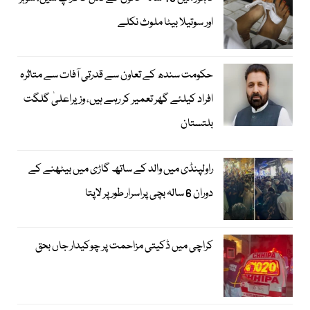
اور سوتیلا بیٹا ملوث نکلے
حکومت سندھ کے تعاون سے قدرتی آفات سے متاثرہ
افراد کیلئے گھر تعمیر کر رہے ہیں، وزیراعلیٰ گلگت
بلتستان
راولپنڈی میں والد کے ساتھ گاڑی میں بیٹھنے کے
دوران 6 سالہ بچی پراسرار طور پر لاپتا
کراچی میں ڈکیتی مزاحمت پر چوکیدار جاں بحق