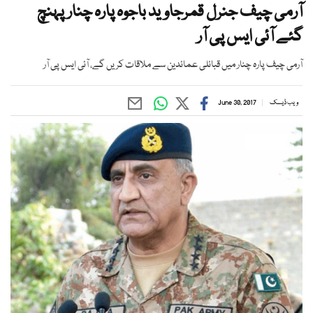
آرمی چیف جنرل قمرجاوید باجوہ پارہ چنارپہنچ
گئے آئی ایس پی آر
آرمی چیف پارہ چنار میں قبائلی عمائدین سے ملاقات کریں گے، آئی ایس پی آر
ویب ڈیسک
June 30, 2017