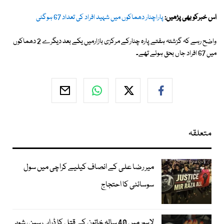
اس خبرکو بھی پڑھیں:
پاراچنار دھماکوں میں شہید افراد کی تعداد 67 ہوگئی
واضح رہے کہ گزشتہ ہفتے پارہ چنارکے مرکزی بازارمیں یکے بعد دیگرے 2 دھماکوں
میں 67 افراد جاں بحق ہوئے تھے۔
متعلقہ
میر رضا علی کے انصاف کیلیے کراچی میں سول
سوسائٹی کا احتجاج
لاہور میں 40 سالہ خاتون کے قتل کا ڈراپ سین، شوہر