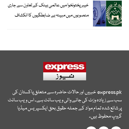
خیبرپختونخوا میں عالمی بینک کے تعاون سے جاری
منصوبوں میں مبینہ بے ضابطگیوں کا انکشاف
express.pk
خبروں اور حالات حاضرہ سے متعلق پاکستان کی
سب سے زیادہ وزٹ کی جانے والی ویب سائٹ ہے۔ اس ویب سائٹ
پر شائع شدہ تمام مواد کے جملہ حقوق بحق ایکسپریس میڈیا
گروپ محفوظ ہیں۔