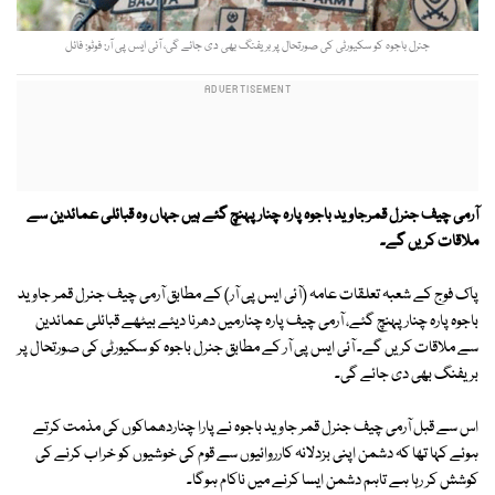
جنرل باجوہ کو سکیورٹی کی صورتحال پر بریفنگ بھی دی جائے گی، آئی ایس پی آر: فوٹو: فائل
آرمی چیف جنرل قمرجاوید باجوہ پارہ چنار پہنچ گئے ہیں جہاں وہ قبائلی عمائدین سے
ملاقات کریں گے۔
پاک فوج کے شعبہ تعلقات عامہ (آئی ایس پی آر) کے مطابق آرمی چیف جنرل قمر جاوید
باجوہ پارہ چنار پہنچ گئے، آرمی چیف پارہ چنارمیں دھرنا دیئے بیٹھے قبائلی عمائدین
سے ملاقات کریں گے۔ آئی ایس پی آر کے مطابق جنرل باجوہ کو سکیورٹی کی صورتحال پر
بریفنگ بھی دی جائے گی۔
اس سے قبل آرمی چیف جنرل قمر جاوید باجوہ نے پارا چناردھماکوں کی مذمت کرتے
ہوئے کہا تھا کہ دشمن اپنی بزدلانہ کارروائیوں سے قوم کی خوشیوں کو خراب کرنے کی
کوشش کر رہا ہے تاہم دشمن ایسا کرنے میں ناکام ہوگا۔