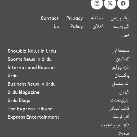
ایکسپریس
ضابطہ
Privacy
Contact
کے بارے
اخلاق
Policy
Us
میں
صفحۂ اول
Showbiz News in Urdu
تازہ ترین
Sports News in Urdu
غزہ لہو لہو
International News in
پاکستان
Urdu
انٹر نیشنل
Business News in Urdu
کھیل
Urdu Magazine
انٹرٹینمنٹ
Urdu Blogs
لائف اسٹائل
The Express Tribune
ٹاپ ٹرینڈ
Express Entertainment
دلچسپ و عجیب
صحت