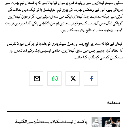
سکیں، سینئرکھلاڑیوں سے ہر پلیٹ فارم پر سوال کیا جاتا ہے کہ پاکستان ٹیم بھارت سے
ہارجاتی ہے۔ اس کے برعکس بھارت کی پوری ٹیم انٹرنیشنل ہاکی لیگ میں نمائندگی
کرتی ہے جبکہ ہمارے چند کھلاڑی لیگ میں شامل ہوتے ہیں، اگر نوجوان کھلاڑیوں
کو ہاکی لیگ میں کھیلنے کے مواقع دیے جائیں اور بین الاقوامی ہاکی اکیڈمیز میں تربیت
کیلیے بھجوایا جائے تو نتائج بہتر ہوسکتے ہیں۔
کپتان نے کہاکہ صدر پی ایچ ایف اور جنرل سیکریٹری کو جلد ہاکی پر گول میز کانفرنس
کا انعقاد کرنا چاہیے جس میں سابق کھلاڑیوں، مقامی ایسوسی ایشنزکے نمائندوں اور
سلیکشن کمیٹی کو طلب کیا جائے۔
متعلقہ
پاکستان ٹیسٹ اسکواڈ ویسٹ انڈیز سے انگلینڈ