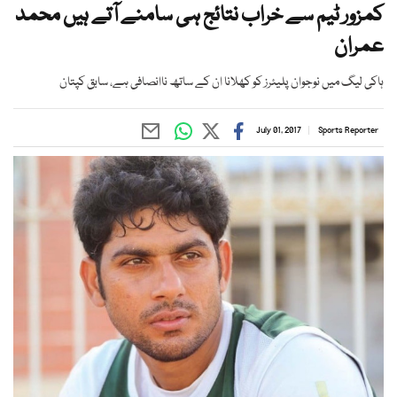
کمزور ٹیم سے خراب نتائج ہی سامنے آتے ہیں محمد
عمران
ہاکی لیگ میں نوجوان پلیئرز کو کھلانا ان کے ساتھ ناانصافی ہے، سابق کپتان
July 01, 2017
Sports Reporter