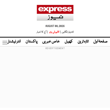
AUGUST 08, 2026
اشتہار لگائیں |
لائیو ٹی وی
| آج کا اخبار
صفحۂ اول
تازہ ترین
کھیل
خاص خبریں
پاکستان
انٹر نیشنل
ٹا