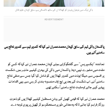
ہاکی لیگ میں نوجوان پلیئرز کو کھلانا ان کے ساتھ ناانصافی ہے، سابق کپتان۔ فوٹو: فائل
پاکستان ہاکی ٹیم کے سابق کپتان محمدعمران نے کہاکہ کمزور ٹیم سے کمزور نتائج ہی
سامنے آتے ہیں.
نمائندہ ''ایکسپریس'' سے گفتگوکرتے ہوئے کپتان محمد عمران نے کہاکہ کسی کو
مفت میں مشورے نہیں دیتا، پاکستان میں ہاکی کی بہتری کیلیے حاضر ہوں، شکست
پر افسوس ہے، میگا ایونٹ میں کمزور کھلاڑیوں کو شامل کیا گیا جس سے منفی نتائج
سامنے آئے، اب شکست کے بعد پی ایچ ایف منصوبہ بندی کر رہی ہے، یہی اقدامات
پہلے کیے جاتے تو مثبت نتائج سامنے آسکتے تھے.
محمد عمران نے کہا کہ قومی کھیل کے روشن مستقبل کیلیے کھلاڑیوں کو باعزت
روزگار فراہم کیا جائے تاکہ وہ معاشی طور پر مستحکم ہو کر کھیل پر پوری توجہ دے