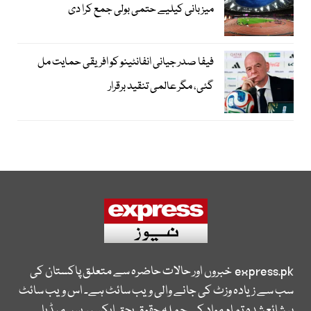
میزبانی کیلیے حتمی بولی جمع کرا دی
فیفا صدر جیانی انفانٹینو کو افریقی حمایت مل
گئی، مگر عالمی تنقید برقرار
express.pk
خبروں اور حالات حاضرہ سے متعلق پاکستان کی
سب سے زیادہ وزٹ کی جانے والی ویب سائٹ ہے۔ اس ویب سائٹ
پر شائع شدہ تمام مواد کے جملہ حقوق بحق ایکسپریس میڈیا