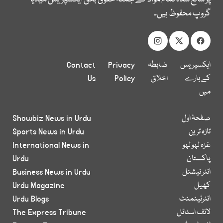
گروپ محفوظ ہیں۔
ایکسپریس
ضابطہ
Privacy
Contact
کے بارے
اخلاق
Policy
Us
میں
صفحۂ اول
Showbiz News in Urdu
تازہ ترین
Sports News in Urdu
غزہ لہو لہو
International News in
پاکستان
Urdu
انٹر نیشنل
Business News in Urdu
کھیل
Urdu Magazine
انٹرٹینمنٹ
Urdu Blogs
لائف اسٹائل
The Express Tribune