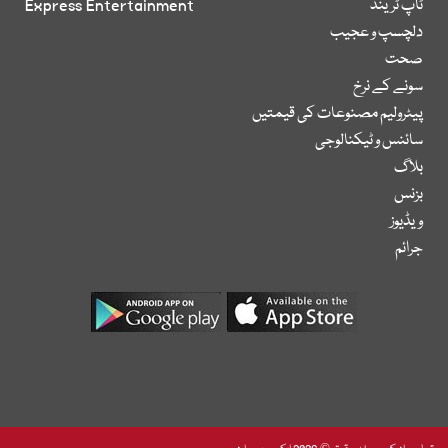
ٹاپ ٹرینڈ
Express Entertainment
دلچسپ و عجیب
صحت
سونے کے نرخ
پیٹرولیم مصنوعات کی قیمتیں
سائنس و ٹیکنالوجی
بلاگ
بزنس
ویڈیوز
جرائم