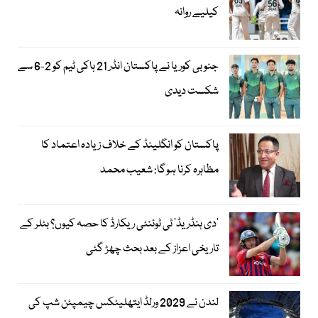
کیلیے روانہ
جنوبی کوریا نے پاکستان انڈر 21 ہاکی ٹیم کو 2-6 سے
شکست دیدی
پاکستان کو انگلینڈ کے خلاف زیادہ اعتماد کا
مظاہرہ کرنا ہوگا: شعیب محمد
’دی ہنڈریڈ‘ ٹی ٹوئنٹی ریکارڈ کا حصہ کیوں؟ بٹلر کے
تاریخی اعزاز کے بعد بحث چھڑ گئی
لندن نے 2029 ورلڈ ایتھلیٹکس چیمپئن شپ کی