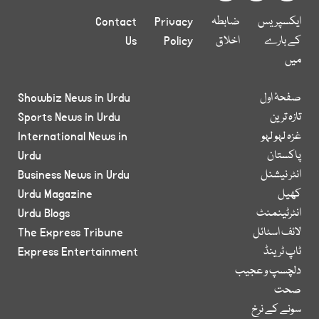
ایکسپریس
ضابطہ
Privacy
Contact
کے بارے
اخلاق
Policy
Us
میں
صفحۂ اول
Showbiz News in Urdu
تازہ ترین
Sports News in Urdu
غزہ لہو لہو
International News in
پاکستان
Urdu
انٹر نیشنل
Business News in Urdu
کھیل
Urdu Magazine
انٹرٹینمنٹ
Urdu Blogs
لائف اسٹائل
The Express Tribune
ٹاپ ٹرینڈ
Express Entertainment
دلچسپ و عجیب
صحت
سونے کے نرخ