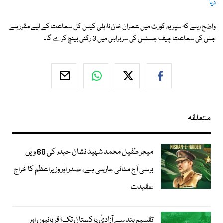
دیا
واضح رہے کہ سپریم کورٹ میں عمران خان نااہلی کیس کل سماعت کے لیے مقرر ہے
جس کی سماعت چیف جسٹس کی سربراہی میں 3 رکنی بینچ کرے گا۔
متعلقہ
میجر طفیل محمد شہید نشان حیدر کی 68 ویں
برسی آج منائی جارہی ہے، صدر اور وزیراعظم کا خراج
عقیدت
تقسیمِ ہند سے آزادیٔ پاکستان تک؛ قربانیوں اور