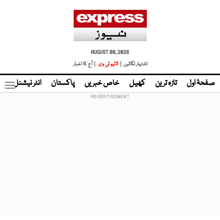
AUGUST 08, 2026
اشتہار لگائیں |
لائیو ٹی وی
| آج کا اخبار
صفحۂ اول
تازہ ترین
کھیل
خاص خبریں
پاکستان
انٹر نیشنل
ٹا