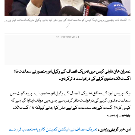
15 اگست تک چھٹیوں پر ہوں لہذا کیس کو بعد سماعت کے لیے مقرر کیا جائے، وکیل تحریک انصاف۔ فوٹو: پی پی
آئی
عمران خان نااہلی کیس میں تحریک انصاف کے وکیل انور منصور نے سماعت 15
اگست تک ملتوی کرنے کی درخواست دائر کر دی۔
ایکسپریس نیوز کے مطابق تحریک انصاف کے وکیل انور منصور نے سپریم کورٹ میں
سماعت ملتوی کرنے کی درخواست دائر کر دی ہے جس میں موقف اپنایا گیا ہے کہ
کیس کو 15 اگست کے بعد سماعت کے لیے مقرر کیا جائے کیونکہ 15 اگست تک
چھٹیوں پر ہوں۔
اس خبر کو بھی پڑھیں :
تحریک انصاف نے الیکشن کمیشن کا رویہ متعصب قرار دے