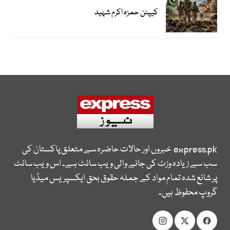
کیپٹن حمزہ اکرم شہید
express.pk
خبروں اور حالات حاضرہ سے متعلق پاکستان کی
سب سے زیادہ وزٹ کی جانے والی ویب سائٹ ہے۔ اس ویب سائٹ
پر شائع شدہ تمام مواد کے جملہ حقوق بحق ایکسپریس میڈیا
گروپ محفوظ ہیں۔