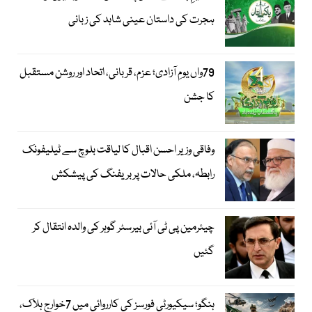
ہجرت کی داستان عینی شاہد کی زبانی
79واں یومِ آزادی؛ عزم، قربانی، اتحاد اور روشن مستقبل
کا جشن
وفاقی وزیر احسن اقبال کا لیاقت بلوچ سے ٹیلیفونک
رابطہ، ملکی حالات پر بریفنگ کی پیشکش
چیئرمین پی ٹی آئی بیرسٹر گوہر کی والدہ انتقال کر
گئیں
ہنگو؛ سیکیورٹی فورسز کی کارروائی میں 7خوارج ہلاک،