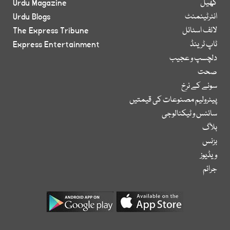
کھیل
Urdu Magazine
انٹرٹینمنٹ
Urdu Blogs
لائف اسٹائل
The Express Tribune
ٹاپ ٹرینڈ
Express Entertainment
دلچسپ و عجیب
صحت
سونے کے نرخ
پیٹرولیم مصنوعات کی قیمتیں
سائنس و ٹیکنالوجی
بلاگ
بزنس
ویڈیوز
جرائم