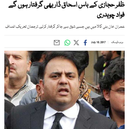
ظفر حجازی کے باس اسحاق ڈار بھی گرفتار ہوں گے
فواد چوہدری
عمران خان بنی گالا میں ہیں جسے شوق ہے جاکر گرفتار کرلے، ترجمان تحریک انصاف
ویب ڈیسک
July 10, 2017