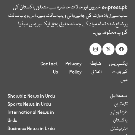
express.pk
خبروں اور حالات حاضرہ سے متعلق پاکستان کی
سب سے زیادہ وزٹ کی جانے والی ویب سائٹ ہے۔ اس ویب سائٹ
پر شائع شدہ تمام مواد کے جملہ حقوق بحق ایکسپریس میڈیا
گروپ محفوظ ہیں۔
ایکسپریس
ضابطہ
Privacy
Contact
کے بارے
اخلاق
Policy
Us
میں
صفحۂ اول
Showbiz News in Urdu
تازہ ترین
Sports News in Urdu
غزہ لہو لہو
International News in
پاکستان
Urdu
انٹر نیشنل
Business News in Urdu