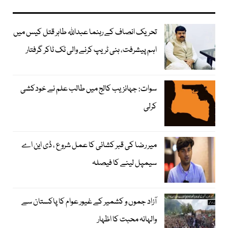
تحریک انصاف کے رہنما عبداللہ طاہر قتل کیس میں
اہم پیشرفت، ہنی ٹریپ کرنے والی ٹک ٹاکر گرفتار
سوات: جہانزیب کالج میں طالب علم نے خودکشی
کرلی
میر رضا کی قبر کشائی کا عمل شروع ، ڈی این اے
سیمپل لینے کا فیصلہ
آزاد جموں و کشمیر کے غیور عوام کا پاکستان سے
والہانہ محبت کا اظہار