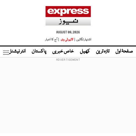
AUGUST 08, 2026
اشتہار لگائیں |
لائیو ٹی وی
| آج کا اخبار
صفحۂ اول
تازہ ترین
کھیل
خاص خبریں
پاکستان
انٹر نیشنل
ٹا