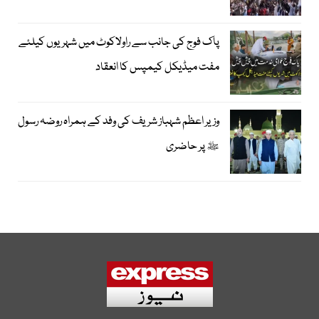
پاک فوج کی جانب سے راولاکوٹ میں شہریوں کیلئے
مفت میڈیکل کیمپس کا انعقاد
وزیر اعظم شہباز شریف کی وفد کے ہمراہ روضہ رسول
ﷺ پر حاضری