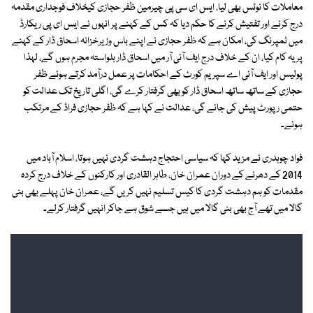
معاملات کا نوٹس بھی لیا، ایس ای سی پی چیرمین ظفر حجازی کیخلاف فوجداری مقدمہ
درج کرنے اور تفتیش کرنے کا حکم دیا کہ کس کے کہنے پر انہوں نے ایس ای پی ریکارڈ
میں ٹمپرنگ کی، امکان ہے کہ ظفر حجازی نے اپنے باس وزیرخزانہ اسحاق ڈار کے کہنے
پر یہ کام کیا، ان کے خلاف درج ایف آئی آر میں اسحاق ڈار بلواستہ مجرم ہوں گے، لہذا
پولیس اور ایف آئی اے سپریم کورٹ کے احکامات پر عمل درآمد کرتے ہوئے ظفر
حجازی کے ساتھ ساتھ اسحاق ڈار کو بھی گرفتار کرے گی، اگلی تاریخ تک عدالت کو
حتمی رپورٹ پیش کی جائے گی، عدالت نے کہا ہے کہ ظفر حجازی فراڈ کے مرتکب
ہوئے۔
فواد چوہدری نے مزید کہا کہ سیاسی احتجاج دہشت گردی نہیں ہوتا، اسلام آباد میں
2014 کے دھرنے کے دوران عمران خان، طاہر القادری اور کارکنوں کے خلاف درج کردہ
مقدمات کو ہم دہشت گردی کا کیس تسلیم نہیں کریں گے، عمران خان پہلے بھی بنی
گالا میں تھے آج بھی بنی گالا میں ہیں جسے شوق ہے جاکر انہیں گرفتار کرلے۔