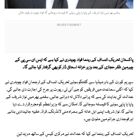
ہفتے بھر میں نواز شریف کے پاپا یا پاپی ہونے کا فیصلہ ہوجائے گا، فواد چوہدری فوٹو : فائل
پاکستان تحریک انصاف کے رہنما فواد چوہدری نے کہا ہے کہ ایس ای سی پی کے
چیرمین ظفر حجازی کے بعد وزیر خزانہ اسحاق ڈار کو بھی گرفتار کیا جائے گا۔
سپریم کورٹ کے باہر میڈیا سے گفتگو ہوئے تحریک انصاف کے ترجمان فواد چوہدری نے
کہا کہ اگلی سماعت میں فریقوں کو جے آئی ٹی رپورٹ پر جرح کی اجازت دی جائے گی،
عدالت کی ہدایت کی ہے کہ پرانے دلائل نہ دہرائے جائیں، ہفتے بھر میں نواز شریف کے
پاپا یا پاپی ہونے کا فیصلہ ہوجائے گا، امکان ہے کہ وزیراعظم کو مجرم قرار دے دیا
جائے گا، نواز شریف اپنے اہل خانہ کے ہمراہ منی لانڈرنگ، فراڈ، خفیہ جائیدادیں بنانے
اور فوجداری جرائم میں ملوث ہیں۔
تحریک انصاف کے رہنما نے کہا کہ عدالت نے مرکزی کیس کے ساتھ مزید تین