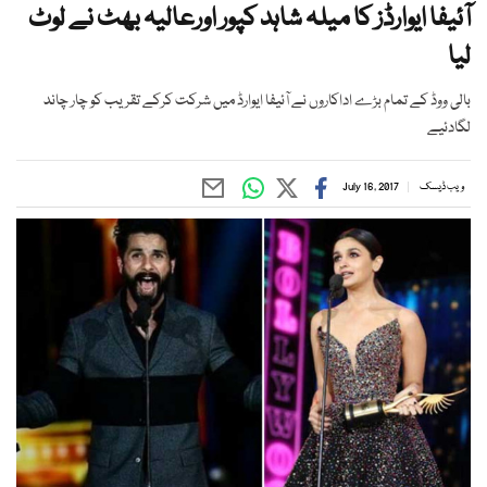
آئیفا ایوارڈز کا میلہ شاہد کپور اورعالیہ بھٹ نے لوٹ
لیا
بالی ووڈ کے تمام بڑے اداکاروں نے آئیفا ایوارڈ میں شرکت کرکے تقریب کو چار چاند
لگادئیے
ویب ڈیسک
July 16, 2017