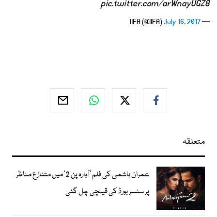
pic.twitter.com/arWnayUGZ8
July 16, 2017
— IIFA (@IIFA)
متعلقہ
عمران ہاشمی کی فلم ’آوارہ پن 2‘ میں متنازع مناظر
پر سنسر بورڈ کی قینچی چل گئی