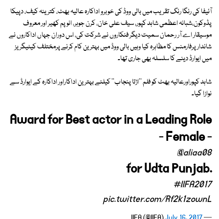
آئیفا کی رنگا رنگ تقریب میں بالی ووڈ کی خوبرو اداکارہ عالیہ بھٹ، کترینہ کیف، دپیکا
پڈوکون،شبانہ اعظمی شاہد کپور، سیف علی خان، کرن جوہر، انوپم کھیر اور معروف
موسیقار اے آر رحمان سمیت دیگر فنکاروں نے شرکت کی، اس دوران جہاں اداکاروں نے
شاندار پرفارمنس کا مظاہرہ کیا وہیں بالی ووڈ میں بہترین کام کرنے پرمختلف کیٹیگریز
میں ایوارڈ دینے کا سلسلہ بھی جاری تھا۔
شاہد کپوراورعالیہ بھٹ کو فلم ''اڑتا پنجاب'' کیلئے بہترین اداکاراور اداکارہ کے ایوارڈ سے
نوازا گیا۔
Award for Best actor in a Leading Role
- Female -
@aliaa08
for Udta Punjab.
#IIFA2017
pic.twitter.com/Rf2k1zownL
July 16, 2017
— IIFA (@IIFA)