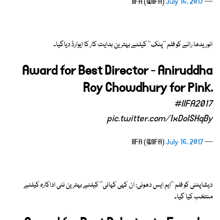
July 16, 2017
— IIFA (@IIFA)
انوریدھا رائے کو فلم ''پنک'' کیلئے بہترین ہدایت کار کا ایوارڈ دیاگیا۔
Award for Best Director - Aniruddha
Roy Chowdhury for Pink.
#IIFA2017
pic.twitter.com/1xDoISHqBy
July 16, 2017
— IIFA (@IIFA)
دیشاپٹنی کو فلم ''ایم ایس دھونی: ان کہی کہانی'' کیلئے بہترین نئی اداکارہ کیلئے
منتخب کیا گیا۔