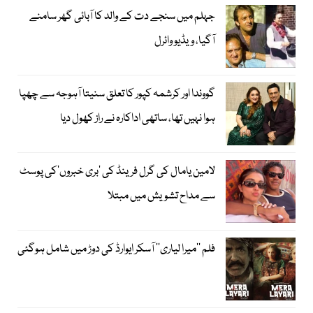
جہلم میں سنجے دت کے والد کا آبائی گھر سامنے
آگیا، ویڈیو وائرل
گووندا اور کرشمہ کپور کا تعلق سنیتا آہوجہ سے چھپا
ہوا نہیں تھا، ساتھی اداکارہ نے راز کھول دیا
لامین یامال کی گرل فرینڈ کی ’بری خبروں‘کی پوسٹ
سے مداح تشویش میں مبتلا
فلم ’’میرا لیاری‘‘ آسکر ایوارڈ کی دوڑ میں شامل ہوگئی