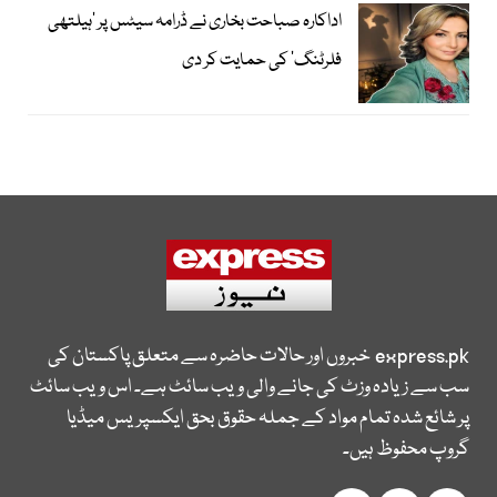
اداکارہ صباحت بخاری نے ڈرامہ سیٹس پر ’ہیلتھی
فلرٹنگ‘ کی حمایت کر دی
express.pk
خبروں اور حالات حاضرہ سے متعلق پاکستان کی
سب سے زیادہ وزٹ کی جانے والی ویب سائٹ ہے۔ اس ویب سائٹ
پر شائع شدہ تمام مواد کے جملہ حقوق بحق ایکسپریس میڈیا
گروپ محفوظ ہیں۔