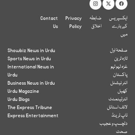
ایکسپریس
ضابطہ
Privacy
Contact
کے بارے
اخلاق
Policy
Us
میں
صفحۂ اول
Showbiz News in Urdu
تازہ ترین
Sports News in Urdu
غزہ لہو لہو
International News in
پاکستان
Urdu
انٹر نیشنل
Business News in Urdu
کھیل
Urdu Magazine
انٹرٹینمنٹ
Urdu Blogs
لائف اسٹائل
The Express Tribune
ٹاپ ٹرینڈ
Express Entertainment
دلچسپ و عجیب
صحت