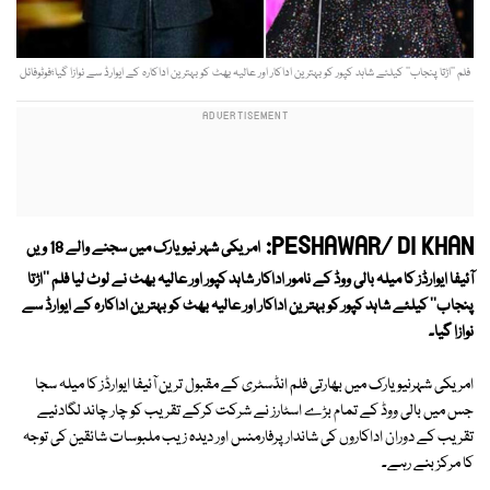
فلم ’’اڑتا پنجاب‘‘ کیلئے شاہد کپور کو بہترین اداکار اور عالیہ بھٹ کو بہترین اداکارہ کے ایوارڈ سے نوازا گیا؛فوٹوفائل
PESHAWAR/ DI KHAN:
امریکی شہر نیویارک میں سجنے والے 18 ویں
آئیفا ایوارڈز کا میلہ بالی ووڈ کے نامور اداکار شاہد کپور اور عالیہ بھٹ نے لوٹ لیا فلم ''اڑتا
پنجاب'' کیلئے شاہد کپور کو بہترین اداکار اور عالیہ بھٹ کو بہترین اداکارہ کے ایوارڈ سے
نوازا گیا۔
امریکی شہرنیویارک میں بھارتی فلم انڈسٹری کے مقبول ترین آئیفا ایوارڈز کا میلہ سجا
جس میں بالی ووڈ کے تمام بڑے اسٹارز نے شرکت کرکے تقریب کو چار چاند لگادئیے
تقریب کے دوران اداکاروں کی شاندار پرفارمنس اور دیدہ زیب ملبوسات شائقین کی توجہ
کا مرکز بنے رہے۔