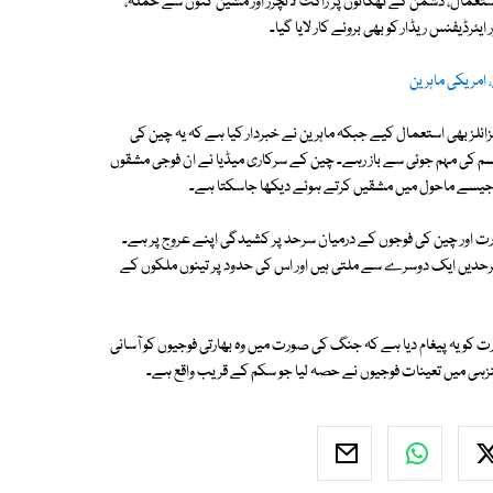
تعمال، دشمن کے ٹھکانوں پر راکٹ لانچرز اور مشین گنوں سے حملہ،
رڈیفنس ریڈار کو بھی بروئے کار لایا گیا۔
، امریکی ماہرین
لز بھی استعمال کیے جبکہ ماہرین نے خبردار کیا ہے کہ یہ چین کی
قسم کی مہم جوئی سے باز رہے۔ چین کے سرکاری میڈیا نے ان فوجی مشقوں
 جیسے ماحول میں مشقیں کرتے ہوئے دیکھا جاسکتا ہے۔
اور چین کی فوجوں کے درمیان سرحد پر کشیدگی اپنے عروج پر ہے۔
حدیں ایک دوسرے سے ملتی ہیں اور اس کی حدود پر تینوں ملکوں کے
و یہ پیغام دیا ہے کہ جنگ کی صورت میں وہ بھارتی فوجیوں کو آسانی
ہی میں تعینات فوجیوں نے حصہ لیا جو سکم کے قریب واقع ہے۔