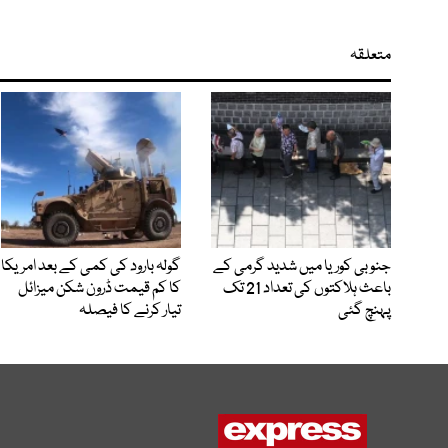
متعلقہ
جنوبی کوریا میں شدید گرمی کے
گولہ بارود کی کمی کے بعد امریکا
باعث ہلاکتوں کی تعداد 21 تک
کا کم قیمت ڈرون شکن میزائل
پہنچ گئی
تیار کرنے کا فیصلہ