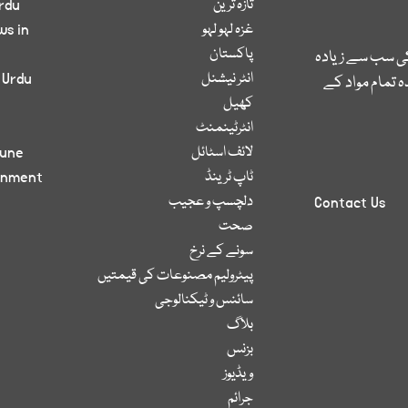
تازہ ترین
rdu
غزہ لہو لہو
ws in
پاکستان
کی سب سے زیادہ
انٹر نیشنل
 Urdu
 تمام مواد کے
کھیل
انٹرٹینمنٹ
لائف اسٹائل
bune
ٹاپ ٹرینڈ
inment
دلچسپ و عجیب
Contact Us
صحت
سونے کے نرخ
پیٹرولیم مصنوعات کی قیمتیں
سائنس و ٹیکنالوجی
بلاگ
بزنس
ویڈیوز
جرائم