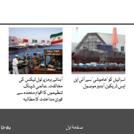
اسرائیل کو ’خاموشی‘ سے آئی این
آبنائے ہرمز پر ٹول ٹیکس کی
ایس ڈریکون آبدوز موصول
مخالفت، عالمی شپنگ
تنظیموں کا اقوام متحدہ سے
فوری مداخلت کا مطالبہ
صفحۂ اول
 Urdu