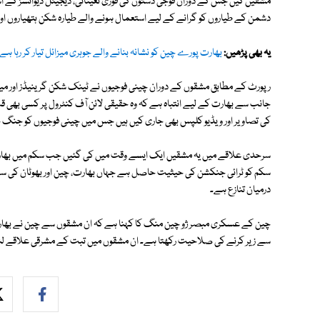
مشقیں کیں جس کے دوران فوجی دستوں کی فوری تعیناتی، ڈیجیٹل ڈیوائسز کے اس
دشمن کے طیاروں کو گرانے کے لیے استعمال ہونے والے طیارہ شکن ہتھیاروں اور ایئ
یہ بھی پڑھیں:
بھارت پورے چین کو نشانہ بنانے والے جوہری میزائل تیار کر رہا ہے
رپورٹ کے مطابق مشقوں کے دوران چینی فوجیوں نے ٹینک شکن گرینیڈز اور میزائ
جانب سے بھارت کے لیے انتباہ ہے کہ وہ حقیقی لائن آف کنٹرول پر کسی بھی 
کی تصاویر اور ویڈیو کلپس بھی جاری کیں ہیں جس میں چینی فوجیوں کو جنگ
سرحدی علاقے میں یہ مشقیں ایک ایسے وقت میں کی گئیں جب سکم میں بھارت 
سکم کو ٹرائی جنکشن کی حیثیت حاصل ہے جہاں بھارت، چین اور بھوٹان کی سر
درمیان تنازع ہے۔
چین کے عسکری مبصر ژو چین منگ کا کہنا ہے کہ ان مشقوں سے چین نے بھارت ک
سے زیر کرنے کی صلاحیت رکھتا ہے۔ ان مشقوں میں تبت کے مشرقی علاقے لنز