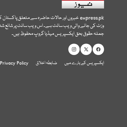
express.pk
خبروں اور حالات حاضرہ سے متعلق پاکستان 
وزٹ کی جانے والی ویب سائٹ ہے۔ اس ویب سائٹ پر شائع شدہ
جملہ حقوق بحق ایکسپریس میڈیا گروپ محفوظ ہیں۔
ایکسپریس کے بارے میں
ضابطہ اخلاق
Privacy Policy