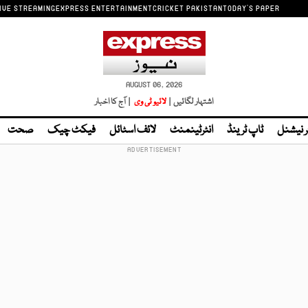
IVE STREAMING
EXPRESS ENTERTAINMENT
CRICKET PAKISTAN
TODAY'S PAPER
AUGUST 06, 2026
اشتہار لگائیں |
لائیو ٹی وی
| آج کا اخبار
ر نیشنل
ٹاپ ٹرینڈ
انٹرٹینمنٹ
لائف اسٹائل
فیکٹ چیک
صحت