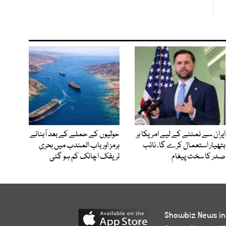
ایران سے نمٹنے کے لیے امریکا ہر
حوثیوں کے حملے کے بعد آبنائے
ہتھیار استعمال کرے گا، نائب
ہرمز اور باب المندب میں بحری
صدر کا سخت پیغام
ٹریفک اچانک کم ہو گئی
Showbiz News in