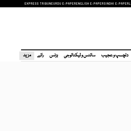
EXPRESS TRIBUNE
URDU E-PAPER
ENGLISH E-PAPER
SINDHI E-PAPER
L
دلچسپ و عجیب
سائنس و ٹیکنالوجی
بزنس
رائے
مزید