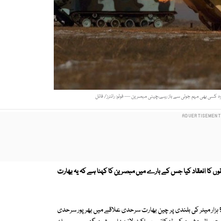
کسی بھی مہم جوئی سے باز رہے،چینی مبصرین — فوٹو: رائٹرز/ فائل
 کا انعقاد کیا جس کے بارے میں مبصرین کا کہنا ہے کہ یہ بھارت
چینی اخبار ساؤتھ چائنا مارننگ پوسٹ کی رپورٹ کے مطابق چینی فوجیوں نے 5 ہزار میٹر کی بلندی پر چین بھارت سرحدی علاقے میں بھرپور سرحدی