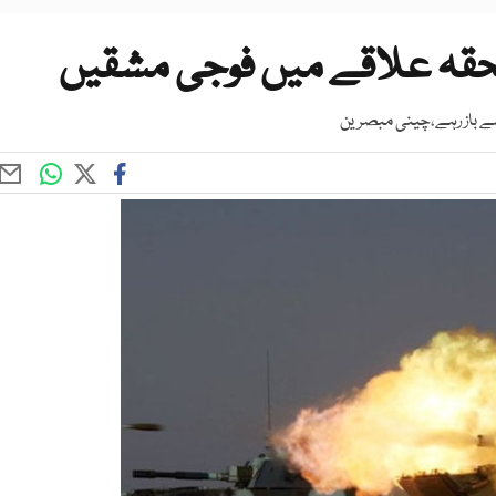
حقہ علاقے میں فوجی مشقیں
سے باز رہے،چینی مبصرین