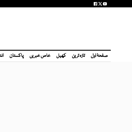
صفحۂ اول
تازہ ترین
کھیل
خاص خبریں
پاکستان
انٹ