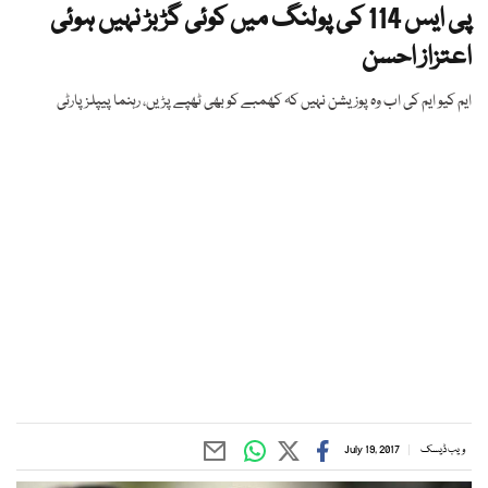
پی ایس 114 کی پولنگ میں کوئی گڑبڑ نہیں ہوئی
اعتزاز احسن
ایم کیو ایم کی اب وہ پوزیشن نہیں کہ کھمبے کو بھی ٹھپے پڑیں، رہنما پیپلز پارٹی
ویب ڈیسک
July 19, 2017