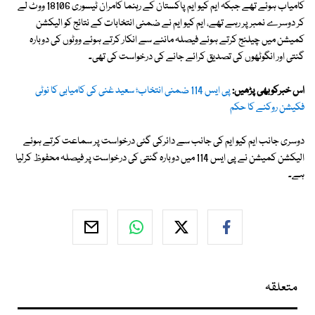
کامیاب ہوئے تھے جبکہ ایم کیو ایم پاکستان کے رہنما کامران ٹیسوری 18106 ووٹ لے
کر دوسرے نمبر پر رہے تھے، ایم کیو ایم نے ضمنی انتخابات کے نتائج کو الیکشن
کمیشن میں چیلنج کرتے ہوئے فیصلہ ماننے سے انکار کرتے ہوئے ووٹوں کی دوبارہ
گنتی اور انگوٹھوں کی تصدیق کرائے جانے کی درخواست کی تھی۔
اس خبرکوبھی پڑھیں:
پی ایس 114 ضمنی انتخاب؛ سعید غنی کی کامیابی کا نوٹی
فکیشن روکنے کا حکم
دوسری جانب ایم کیو ایم کی جانب سے دائرکی گئی درخواست پر سماعت کرتے ہوئے
الیکشن کمیشن نے پی ایس 114 میں دوبارہ گنتی کی درخواست پر فیصلہ محفوظ کرلیا
ہے۔
متعلقہ