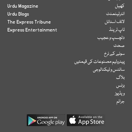
کھیل
Urdu Magazine
انٹرٹینمنٹ
Urdu Blogs
لائف اسٹائل
The Express Tribune
ٹاپ ٹرینڈ
Express Entertainment
دلچسپ و عجیب
صحت
سونے کے نرخ
پیٹرولیم مصنوعات کی قیمتیں
سائنس و ٹیکنالوجی
بلاگ
بزنس
ویڈیوز
جرائم