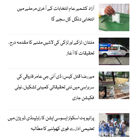
آزاد کشمیر عام انتخابات کے آخری مرحلے میں
انتخابی دنگل کل سجے گا
ملتان: لڑکے اور لڑکی کی لاشیں ملنے کا مقدمہ درج،
تحقیقات کا آغاز
میر رضا قتل کیس: ڈی آئی جی عامر فاروقی کی
سربراہی میں نئی تحقیقاتی کمیٹی تشکیل، نوٹی
فکیشن جاری
پرائیویٹ اسکولز ایسوسی ایشن کا راولپنڈی ڈویژن میں
تعلیمی ادارے فوری کھولنے کا مطالبہ