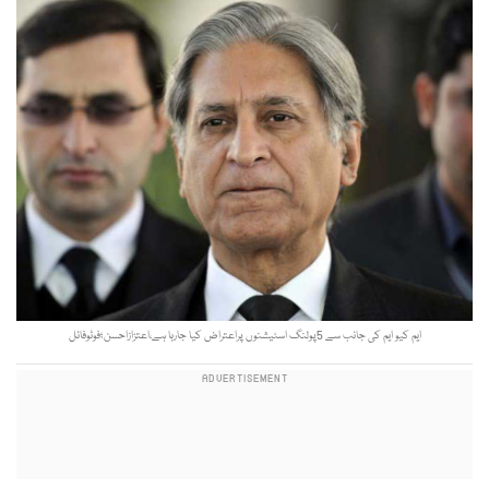
ایم کیو ایم کی جانب سے 5پولنگ اسٹیشنوں پراعتراض کیا جارہا ہے،اعتزازاحسن؛فوٹوفائل