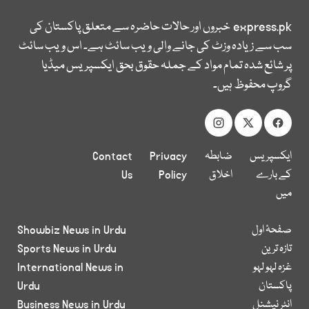
express.pk
خبروں اور حالات حاضرہ سے متعلق پاکستان کی
سب سے زیادہ وزٹ کی جانے والی ویب سائٹ ہے۔ اس ویب سائٹ
پر شائع شدہ تمام مواد کے جملہ حقوق بحق ایکسپریس میڈیا
گروپ محفوظ ہیں۔
ایکسپریس
ضابطہ
Privacy
Contact
کے بارے
اخلاق
Policy
Us
میں
صفحۂ اول
Showbiz News in Urdu
تازہ ترین
Sports News in Urdu
غزہ لہو لہو
International News in
پاکستان
Urdu
انٹر نیشنل
Business News in Urdu