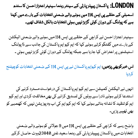
LONDON:
پاکستان پیپلز پارٹی کے سینئر رہنما سینیٹر اعتزاز احسن کا سندھ
اسمبلی کے حلقے پی ایس 114 میں ہونے والے ضمنی انتخابات کے بارے میں کہنا
ہے کہ پولنگ کے دوران کوئی گڑبڑ نہیں ہوئی انتخابات بالکل شفاف تھے۔
سینیٹر اعتزاز احسن نے کراچی کے حلقے پی ایس 114 میں ہونے والے ضمنی الیکشن
کے بارے میں گفتگو کرتے ہوئے کہا کہ ایم کیو ایم پاکستان کی جانب سے 5 پولنگ
اسٹیشنوں پر اعتراض کیا جارہا ہے جبکہ پولنگ کے دوران کوئی گڑبڑ نہیں ہوئی ۔
اس خبرکوبھی پڑھیں:
ایم کیوایم پاکستان نے پی ایس 114 کے ضمنی انتخابات کوچیلنج
کردیا
انہوں نے الیکشن کمیشن سے ایم کیو ایم پاکستان کی درخواست مسترد کرنے کی
استدعا کرتے ہوئے نادرا سے ووٹوں کی تصدیق کرانے کی بھی مخالفت کردی اور ایم کیو
ایم کو تنقید کا نشانہ بناتے ہوئے کہا کہ ایم کیو ایم کی اب وہ پوزیشن نہیں کہ کھمبے کو
بھی ٹھپے پڑیں۔
واضح رہے کہ کراچی کے حلقے پی ایس 114 میں 9 جولائی کو ہونے والے ضمنی
انتخابات میں پاکستان پیپیلز پارٹی کے رہنما سعید غنی 23840ووٹ حاصل کرکے