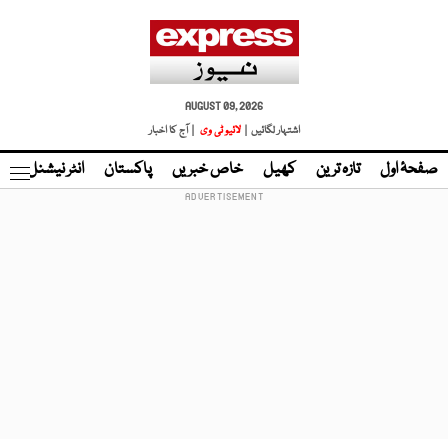
AUGUST 09, 2026
اشتہار لگائیں |
لائیو ٹی وی
| آج کا اخبار
صفحۂ اول
تازہ ترین
کھیل
خاص خبریں
پاکستان
انٹر نیشنل
ٹا