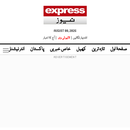
AUGUST 08, 2026
اشتہار لگائیں |
لائیو ٹی وی
| آج کا اخبار
صفحۂ اول
تازہ ترین
کھیل
خاص خبریں
پاکستان
انٹر نیشنل
ٹا