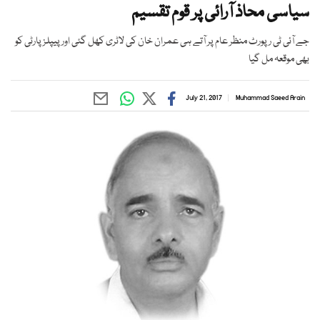
سیاسی محاذ آرائی پر قوم تقسیم
جے آئی ٹی رپورٹ منظر عام پر آتے ہی عمران خان کی لاٹری کھل گئی اور پیپلز پارٹی کو
بھی موقعہ مل گیا
July 21, 2017
Muhammad Saeed Arain