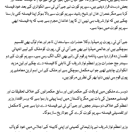
بعض درست قرار دیتے ہیں۔ سپریم کورٹ نے جے آئی ٹی سے انکوائری کے بعد خود فیصلہ
کرنا ہے مگر عمران خان اور شیخ رشید سپریم کورٹ سے بالا ہوکر اپنا فیصلہ کئی بار سنا
چکے ہیں کہ نواز شریف ہی نہیں ان کا پورا خاندان مجرم ہے جب کہ یہ فیصلہ ابھی
سپریم کورٹ میں ہونا ہے۔
جے آئی ٹی رپورٹ پر میڈیا، وکلا حضرات، سیاستدان، تاجر اور عام لوگ بھی تقسیم
ہوچکے ہیں اور عالمی میڈیا نے بھی جے آئی ٹی کی رپورٹ کو ملک کے لیے انتہائی
نقصان دہ قرار دیا ہے۔ پانامہ پر قوم کی رائے بھی الگ الگ رہی ہے۔ سپریم کورٹ کے دو
سینئر جج حضرات وزیر اعظم نواز شریف کی نااہلی کا فیصلہ دے چکے اور تین مزید
انکوائری چاہتے تھے جو اب مکمل ہوچکی ہے اور ملک کے اس اہم ترین معاملے پر
پوری قوم ہی نہیں دنیا بھر کی نظریں مرکوز ہیں۔
دوسرے ملکوں میں تو وقت کے حکمرانوں اور سابق حکمرانوں کے خلاف تحقیقات اور
فیصلے معمول کی بات ہیں مگر پاکستان میں ایسا پہلی بار ہوا ہے کہ برسر اقتدار وزیر
اعظم کے خلاف دو سینئر ججوں اور جے آئی ٹی نے فیصلہ دے دیا ہے جس کا مکمل
اور تفصیلی فیصلہ سپریم کورٹ کرے گی جو تاریخ ساز ہوگا۔
وزیر اعظم نواز شریف نے پارلیمانی کمیٹی اور اپنی کابینہ کے اجلاس میں خود کو پاک