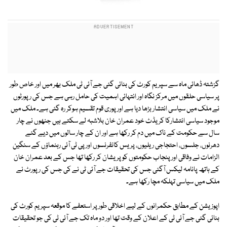
گزشتہ ڈھائی ماہ سے سپریم کورٹ کی بنائی گئی جے آئی ٹی ملک بھر میں اور خاص طور
پر سیاسی حلقوں میں مرکز نگاہ اور انتہائی اہمیت کی حامل رہی ہے جس کی رپورٹوں
نے ملک میں سیاسی انتشار بڑھا دیا ہے اور پوری قوم تقسیم ہوکر رہ گئی ہے۔ ملک میں
موجود سیاسی انتشارکا کریڈٹ خود عمران خان بلاشبہ لے سکتے ہیں جنھوں نے چار
سال سے حکومت کے ناک میں دم کر رکھا ہے اور ان کے چار سالوں میں دیے گئے
دھرنوں، جلسوں، احتجاجی ریلیوں، پریس کانفرنسوں اور پی ٹی آئی رہنماؤں کے سنگین
الزامات نے وفاقی اور پنجاب حکومتوں کو پریشان کر رکھا تھا جس کے بعد عمران خان
کے ہاتھ پانامہ لیکس آگئی جس کی تحقیقات جے آئی ٹی نے کی جس کی رپورٹ نے
ملک میں سیاسی تہلکہ مچا رکھا ہے۔
اپوزیشن کے مطابق حکمرانوں کے لیے اخلاقی طور پر استعفے کا موقعہ سپریم کورٹ کی
بنائی گئی جے آئی ٹی کے اعلان کے وقت تھا اور دو ماہ تک جے آئی ٹی کی جو تحقیقات