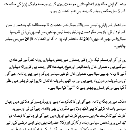
رہنما کو اپنی جگہ وزیر اعظم بنادیں جو مدت پوری کرے اور مسلم لیگ (ن) کی حکومت
کے 5 سال مکمل ہونے کے بعد ہی عام انتخابات ہوں۔
بابر اعوان نے پارٹی پالیسی سے بالاتر ہوکر نئے انتخابات کا جو مطالبہ کیا وہ عمران خان
کے تو دل کی آواز ہے مگر دوسری پارٹیاں ایسا نہیں چاہتیں اس لیے پی ٹی آئی کو پسپا
ہونا پڑا اور انھیں اب بھی 2018 تک انتظار کرنا پڑے گا اور انتخابات 2018 میں ہی ہونے
چاہئیں۔
پی ٹی آئی اور مسلم لیگ (ن) کے رہنماؤں میں بعض میڈیا پر روزانہ نظر آنے کے عادی
ہوگئے ہیں ۔ عمران خان واحد قومی اور شیخ رشید علاقائی رہنما ہیں کو روزانہ میڈیا پر
آنے کا بہانہ چاہیے ہوتا ہے۔ عمران خان کو غیر سیاسی پروگرام میں بھی پانامہ، جے آئی
ٹی اور شریف برادران یاد رہتے ہیں اور اب انھیں شریف خاندان کا پورا ٹبر کرپشن میں نظر
آگیا ہے اور نئی نسل پوچھتی ہے کہ '' ٹبر'' کیا ہوتا ہے ۔
ملک میں ہر جگہ پانامہ، جے آئی ٹی کا تذکرہ عام ہے اور ہیرڈریسرز کی دکانوں میں جہاں
سیاسی بات نہ کرنے کا بھی لکھا ہوتا ہے مگر وہاں بھی پانامہ، جے آئی ٹی اور سپریم
کورٹ کے تذکرے عام ہیں۔ سپریم کورٹ نے اپریل میں جے آئی ٹی بنانے کا فیصلہ دیا
تھا اس پر ہر شخص سیاسی رہنما و کارکن اور وکلا حضرات بھی اپنی اپنی مرضی کی رائے
دے رہے ہیں۔ بعض نامور وکلا کے خیال میں جے آئی ٹی کے قیام کا فیصلہ غلط اور