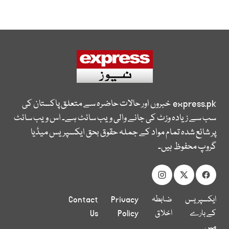
express.pk
خبروں اور حالات حاضرہ سے متعلق پاکستان کی
سب سے زیادہ وزٹ کی جانے والی ویب سائٹ ہے۔ اس ویب سائٹ
پر شائع شدہ تمام مواد کے جملہ حقوق بحق ایکسپریس میڈیا
گروپ محفوظ ہیں۔
ایکسپریس
ضابطہ
Privacy
Contact
کے بارے
اخلاق
Policy
Us
میں