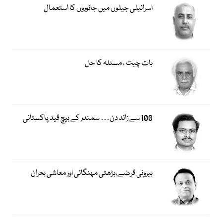
اسرائیلی جیلوں میں جانوروں کا استعمال
بات چیت ، مسئلہ کا حل
100 سے زائد دن… سمندر کے بیچ قید پاکستانی
بیرونی قرضے،بڑھتی مہنگائی اور معاشی بحران