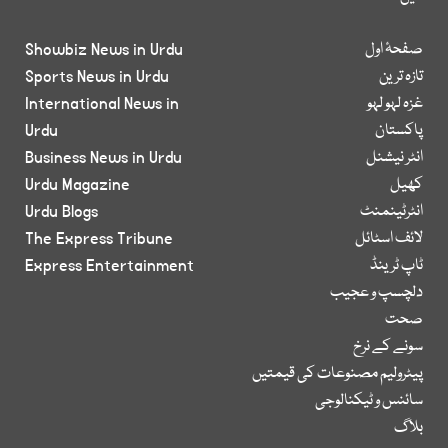
صفحۂ اول
Showbiz News in Urdu
تازہ ترین
Sports News in Urdu
غزہ لہو لہو
International News in
پاکستان
Urdu
انٹر نیشنل
Business News in Urdu
کھیل
Urdu Magazine
انٹرٹینمنٹ
Urdu Blogs
لائف اسٹائل
The Express Tribune
ٹاپ ٹرینڈ
Express Entertainment
دلچسپ و عجیب
صحت
سونے کے نرخ
پیٹرولیم مصنوعات کی قیمتیں
سائنس و ٹیکنالوجی
بلاگ