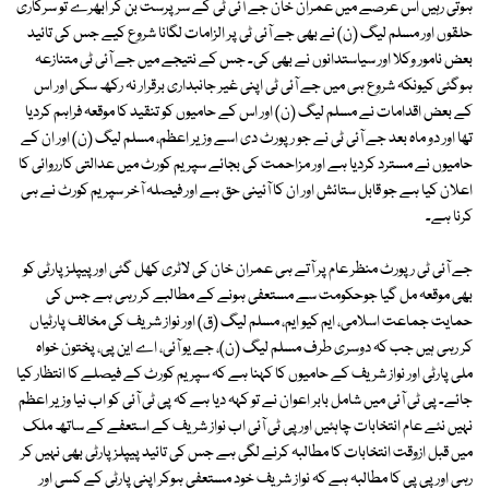
ہوتی رہیں اس عرصے میں عمران خان جے آئی ٹی کے سرپرست بن کر ابھرے تو سرکاری
حلقوں اور مسلم لیگ (ن) نے بھی جے آئی ٹی پر الزامات لگانا شروع کیے جس کی تائید
بعض نامور وکلا اور سیاستدانوں نے بھی کی۔ جس کے نتیجے میں جے آئی ٹی متنازعہ
ہوگئی کیونکہ شروع ہی میں جے آئی ٹی اپنی غیر جانبداری برقرار نہ رکھ سکی اور اس
کے بعض اقدامات نے مسلم لیگ (ن) اور اس کے حامیوں کو تنقید کا موقعہ فراہم کردیا
تھا اور دو ماہ بعد جے آئی ٹی نے جو رپورٹ دی اسے وزیر اعظم، مسلم لیگ (ن) اور ان کے
حامیوں نے مسترد کردیا ہے اور مزاحمت کی بجائے سپریم کورٹ میں عدالتی کارروائی کا
اعلان کیا ہے جو قابل ستائش اور ان کا آئینی حق ہے اور فیصلہ آخر سپریم کورٹ نے ہی
کرنا ہے۔
جے آئی ٹی رپورٹ منظر عام پر آتے ہی عمران خان کی لاٹری کھل گئی اور پیپلز پارٹی کو
بھی موقعہ مل گیا جوحکومت سے مستعفی ہونے کے مطالبے کر رہی ہے جس کی
حمایت جماعت اسلامی، ایم کیو ایم، مسلم لیگ (ق) اور نواز شریف کی مخالف پارٹیاں
کر رہی ہیں جب کہ دوسری طرف مسلم لیگ (ن)، جے یو آئی، اے این پی، پختون خواہ
ملی پارٹی اور نواز شریف کے حامیوں کا کہنا ہے کہ سپریم کورٹ کے فیصلے کا انتظار کیا
جائے۔ پی ٹی آئی میں شامل بابر اعوان نے تو کہہ دیا ہے کہ پی ٹی آئی کو اب نیا وزیر اعظم
نہیں نئے عام انتخابات چاہئیں اور پی ٹی آئی اب نواز شریف کے استعفے کے ساتھ ملک
میں قبل ازوقت انتخابات کا مطالبہ کرنے لگی ہے جس کی تائید پیپلز پارٹی بھی نہیں کر
رہی اور پی پی کا مطالبہ ہے کہ نواز شریف خود مستعفی ہوکر اپنی پارٹی کے کسی اور