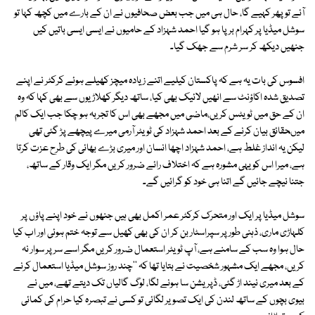
آئے تو پھر کہیے گا، حال ہی میں جب بعض صحافیوں نے ان کے بارے میں کچھ کہا تو
سوشل میڈیا پر کہرام برپا ہو گیا احمد شہزاد کے حامیوں نے ایسی ایسی باتیں کیں
جنھیں دیکھ کر سر شرم سے جھک گیا۔
افسوس کی بات یہ ہے کہ پاکستان کیلیے اتنے زیادہ میچز کھیلے ہوئے کرکٹر نے اپنے
تصدیق شدہ اکاؤنٹ سے انھیں لائیک بھی کیا، ساتھ دیگر کھلاڑیوں سے بھی کہا کہ وہ
ان کے حق میں ٹویٹس کریں،ماضی میں مجھے بھی اس کا تجربہ ہو چکا جب ایک کالم
میںحقائق بیان کرنے کے بعد احمد شہزاد کی ٹویٹر آرمی میرے پیچھے پڑ گئی تھی
لیکن یہ انداز غلط ہے، احمد شہزاد اچھا انسان اور میری بڑے بھائی کی طرح عزت کرتا
ہے، میرا اس کو یہی مشورہ ہے کہ اختلاف رائے ضرور کریں مگر ایک وقار کے ساتھ،
جتنا نیچے جائیں گے اتنا ہی خود کو گرائیں گے۔
سوشل میڈیا پر ایک اور متحرک کرکٹر عمر اکمل بھی ہیں جنھوں نے خود اپنے پاؤں پر
کلہاڑی ماری، ذہنی طور پر سپراسٹار بن کر ان کی بھی کھیل سے توجہ ختم ہوئی اور اب کیا
حال ہوا وہ سب کے سامنے ہے، آپ ٹویٹر استعمال ضرور کریں مگر اسے سر پر سوار نہ
کریں، مجھے ایک مشہور شخصیت نے بتایا تھا کہ ''چند روز سوشل میڈیا استعمال کرنے
کے بعد میری نیند اڑ گئی، ڈپریشن سا ہونے لگا، لوگ گالیاں تک دیتے تھے، میں نے
بیوی بچوں کے ساتھ لندن کی ایک تصویر لگائی تو کسی نے تبصرہ کیا حرام کی کمائی