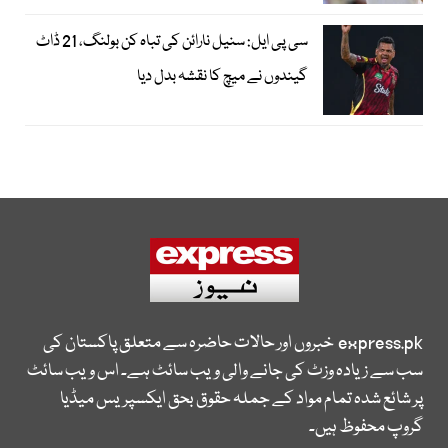
سی پی ایل: سنیل نارائن کی تباہ کن بولنگ، 21 ڈاٹ
گیندوں نے میچ کا نقشہ بدل دیا
express.pk
خبروں اور حالات حاضرہ سے متعلق پاکستان کی
سب سے زیادہ وزٹ کی جانے والی ویب سائٹ ہے۔ اس ویب سائٹ
پر شائع شدہ تمام مواد کے جملہ حقوق بحق ایکسپریس میڈیا
گروپ محفوظ ہیں۔