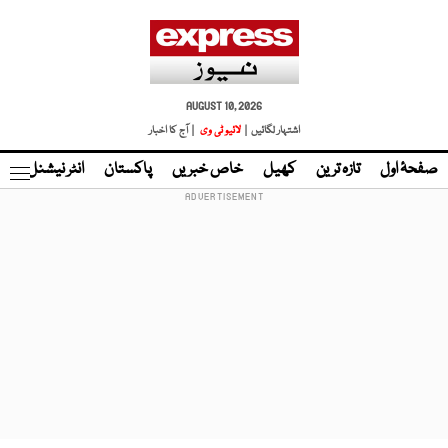
AUGUST 10, 2026
اشتہار لگائیں |
لائیو ٹی وی
| آج کا اخبار
صفحۂ اول
تازہ ترین
کھیل
خاص خبریں
پاکستان
انٹر نیشنل
ٹا