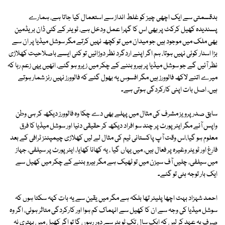
بدقسمتی سے ایک اچھی چیز کو غلط انداز سے استعمال کیا جاتا ہے، ہمارے
پسندیدہ کھیل کرکٹ پر بھی اس کا گہرا عمل ودخل ہے، ٹویٹر کے کئی ڈان بریڈمین
بھی ملک میں موجود ہیں جو میدان میں تو کچھ نہیں کرتے مگر سوشل میڈیا پر ان سے
بڑا اسٹار کوئی نہیں ہوتا، ہم اگر اپنے اردگرد نظر دوڑائیں تو کئی ایسے باصلاحیت کھلاڑی
نظر آئیں گے جو سوشل میڈیا پر ہیرو بننے کے چکر میں زیرو ہو گئے، انھیں یہی زعم رہا کہ
میرے اتنے لاکھ فالوورز ہیں مگر افسوس یہ بھول گئے کہ فالوورز نہیں رنز شمار ہوتے
ہیں، اصل بات اپنی کارکردگی ہوتی ہے۔
سابق صدر پرویز مشرف کی مثال میں پہلے بھی دے چکا وہ فالوورز دیکھ کر ہی وطن
واپس آئے مگر ایئرپورٹ پر چند سو افراد دیکھ کر حقیقی دنیا اور سوشل میڈیا کا فرق
معلوم ہو گیا،اس وقت آپ پاکستانی ٹیم کی مثال لے لیں کھلاڑی چیمپئنز ٹرافی کے بعد
فارغ اور ٹویٹر وغیرہ پر فعال ہیں، میں یہاں گیا ، یہ کھانا کھایا، ایئرپورٹ پر سیلفی، جہاز
میں سیلفی، چلیں آف سیزن میں تو ٹھیک ہے مگر ہیرو بننے کے چکر میں کھیل سے
ایک بار توجہ ہٹی تو گئے۔
احمد شہزاد بہت اچھا پلیئر تھا بلکہ ہے مگر میں یقین سے یہ بات کہہ سکتا ہوں کہ
سوشل میڈیا کی وجہ سے ان کا کھیل سے انہماک کم ہوا اور کارکردگی متاثر ہوئی، اگر وہ
صرف یہ عہد کر لیں کہ ایک سال تک ٹویٹر سے دور رہوں گا تو اگر کھیل میں بہتری نہ