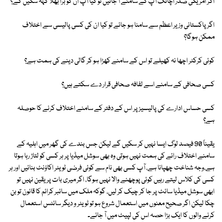
اگر امریکی صدر اچانک آپ کے سامنے آ جائیں تو کیا آپ ان کو برا بھلا کہہ سکیں گے؟
اگر پاکستانی وزیر اعظم سے سامنا ہو جائے تو کیا ان کی کسی پالیسی سے اختلاف
ممکن ہوگا؟
کوئی کرکٹر اچھا نہ کھیلے تو اس کے سامنے کھڑا ہو کر گالی دینے کی ہمت ہے؟
کسی صحافی کے سامنے اسے لفافہ صحافی قرار دے سکتے ہیں؟
کسی حساس ادارے کی پالیسیز پر اس کے دفتر کے سامنے اختلاف کرنے کا حوصلہ
ہے؟
یقیناً 90 فیصد لوگ ایسا نہیں کر سکیں گے لیکن جس بندے کی گھر میں اہلیہ کے
سامنے اختلاف رائے کی ہمت نہیں ہوتی وہ بھی سوشل میڈیا پر ہر کسی کو لتاڑ رہا ہوتا
ہے،وجہ شناخت چھپانا ہے، آپ کسی بھی نام سے کوئی فرضی ٹویٹر اکاؤنٹ بنائیں اور ہر
کسی کی کلاس لیتے رہیں کوئی پوچھنے والا نہیں ہوگا، اگر میری بات پر یقین نہیں تو
ابھی سوشل میڈیا سائٹ پر جا کر چیک کر لیں، گوکہ ملک میں سائبر کرائم کا قانون تو بن
چکا لیکن اگر صحیح معنوں میں استعمال شروع ہو تو ٹویٹر و دیگر سائٹس استعمال
کرنے والوں کا ایک بڑا حصہ اس کی لپیٹ میں آ جائے۔