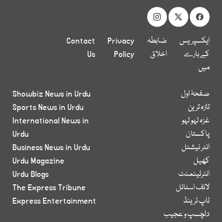
ایکسپریس
ضابطہ
Privacy
Contact
کے بارے
اخلاق
Policy
Us
میں
صفحۂ اول
Showbiz News in Urdu
تازہ ترین
Sports News in Urdu
غزہ لہو لہو
International News in
پاکستان
Urdu
انٹر نیشنل
Business News in Urdu
کھیل
Urdu Magazine
انٹرٹینمنٹ
Urdu Blogs
لائف اسٹائل
The Express Tribune
ٹاپ ٹرینڈ
Express Entertainment
دلچسپ و عجیب