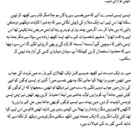
کہیں تو اڑانی ہے۔
ایسے ایسے تبصرے آتے کہ میںغصے سے پاگل ہو جاتا مگر ظاہر ہے کچھ کر نہیں
سکتا تھا، اس لیے اب ایک ملازم کی ڈیوٹی لگائی ہے کہ وہ میرا اکاؤنٹ دیکھے اورمنفی
باتیں نہ ہی بتایا کرے، اگر میں چند روز اور ٹویٹر پر رہتا تو ذہنی مریض بننا یقینی تھا اس
لیے یہ قدم اٹھایا''، مشہور شخصیات کے ساتھ ایسا کچھ زیادہ ہی ہوتا ہے مگر جتنا وہ
ایسی باتوں کا سوچیں گے آہستہ آہستہ کارکردگی پر بھی اثر پڑنے لگے گا، اس سے اچھا
ہے کہ محدود استعمال کریں کیونکہ آپ سوشل میڈیا پر کسی کی آواز بند نہیں کر
سکتے۔
میرے ایک دوست نے کچھ عرصے قبل ایک کھلاڑی کے بارے میں ٹویٹ کی جواب
میں انھیں خوب برا بھلا کہا جانے لگا، وہ بھی غصے میں آ گئے اور ایسے لوگوں کو انہی
کی زبان میں جواب دینے لگے، یہ سب میں نے دیکھا تو انھیں سمجھایا کہ ان لوگوں کو
کوئی نہیں جانتا آپ کو ہزاروں لوگ جانتے ہیں لہذا احتیاط کریں،پھر انھوں نے اپنی ایسی
ٹویٹس ڈیلیٹ کر دیں، میں بہت سے ایسے لوگوں کو بھی جانتا ہوں جن کے ہزاروں یا
لاکھوں فالوورزہیں مگر زیادہ تر برا بھلا ہی کہتے رہتے ہیں شاید انھیں فالو ہی اس لیے کیا
تھا،کئی لوگ انگریزی کا ایک جملہ نہیں لکھ سکتے مگر ٹویٹس دیکھ کر لگتا ہے کہ
شاید کسی گورے کے خیالات ہیں۔