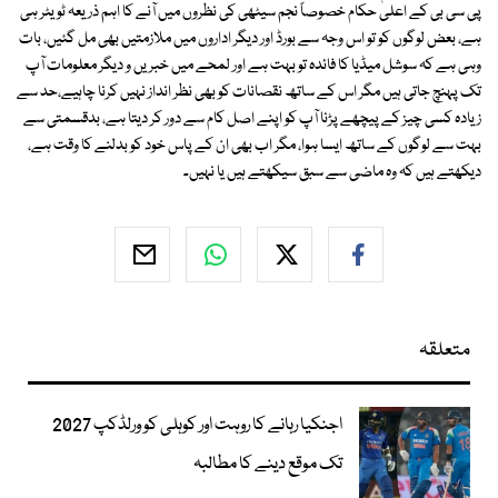
پی سی بی کے اعلیٰ حکام خصوصاً نجم سیٹھی کی نظروں میں آنے کا اہم ذریعہ ٹویٹر ہی
ہے، بعض لوگوں کو تو اس وجہ سے بورڈ اور دیگر اداروں میں ملازمتیں بھی مل گئیں، بات
وہی ہے کہ سوشل میڈیا کا فائدہ تو بہت ہے اور لمحے میں خبریں و دیگر معلومات آپ
تک پہنچ جاتی ہیں مگر اس کے ساتھ نقصانات کو بھی نظر انداز نہیں کرنا چاہیے،حد سے
زیادہ کسی چیز کے پیچھے پڑنا آپ کو اپنے اصل کام سے دور کر دیتا ہے، بدقسمتی سے
بہت سے لوگوں کے ساتھ ایسا ہوا، مگر اب بھی ان کے پاس خود کو بدلنے کا وقت ہے،
دیکھتے ہیں کہ وہ ماضی سے سبق سیکھتے ہیں یا نہیں۔
متعلقہ
اجنکیا رہانے کا روہت اور کوہلی کو ورلڈکپ 2027
تک موقع دینے کا مطالبہ