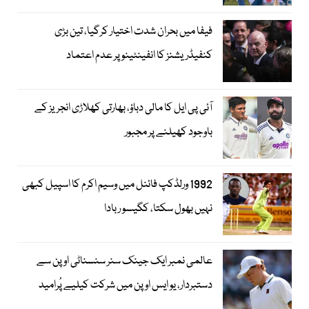
فیفا میں بحران شدت اختیار کرگیا، تین بڑی
کنفیڈریشنز کا انفینٹینو پر عدم اعتماد
آئی پی ایل کا مالی دباؤ، بھارتی کھلاڑی انجریز کے
باوجود کھیلنے پر مجبور
1992 ورلڈکپ فائنل میں وسیم اکرم کا اسپیل کبھی
نہیں بھول سکتا، کگیسو ربادا
عالمی نمبر ایک جینک سنر سنسناٹی اوپن سے
دستبردار، یو ایس اوپن میں شرکت کیلیے پُرامید