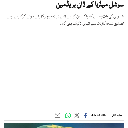
سوشل میڈیا کے ڈان بریڈمین
افسوس کی بات یہ ہے کہ پاکستان کیلیے اتنے زیادہ میچز کھیلے ہوئے کرکٹر نے اپنے
تصدیق شدہ اکاؤنٹ سے انھیں لائیک بھی کیا۔
سلیم خالق
July 23, 2017