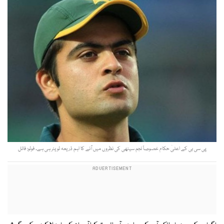
پی سی بی کے اعلیٰ حکام خصوصاً نجم سیٹھی کی نظروں میں آنے کا اہم ذریعہ ٹویٹر ہی ہے۔ فوٹو: فائل