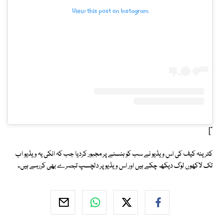
View this post on Instagram
"]
کترینہ کیف کی اس ویڈیو نے سب کو ہنسنے پر مجبور کردیا جب کہ انکی یہ ویڈیو اب
تک لاکھوں لوگ دیکھ چکے ہیں اور اس ویڈیو پر دلچسپ تبصرے بھی کررہے ہیں۔