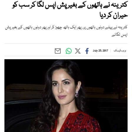
کترینہ نے ہاتھوں کے بغیر پش اپس لگا کر سب کو
حیران کر دیا
کترینہ نے پہلے دونوں ہاتھوں پر، پھر ایک ہاتھ چھوڑ کر اور پھر دونوں ہاتھوں کے بغیر پش
اپس لگائے
ویب ڈیسک
July 25, 2017