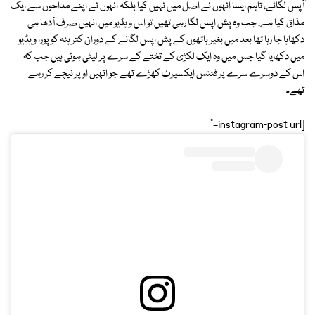
آپس لگائے، تاہم ایسا انہوں نے اصل میں نہیں کیا بلکہ انہوں نے اپنے مداحوں سے ایک
مذاق کیا ہے، جب وہ پش اپس لگا رہی تھیں تو اس ویڈیو میں انہیں صرف آدھا ہی
دکھایا جا رہا تھا بعد میں بغیر ہاتھوں کے پش اپس لگانے کے دوران کترینہ کو پورا ویڈیو
میں دکھایا گیا جس میں وہ ایک لکڑی کے تختے کے سرے پر لیٹی ہوئی ہیں جب کہ
اس کے دوسرے سرے پر فٹنس ایکسپرٹ کھڑے تھے جو انہیں اوپر نیچے کر رہے
تھے۔
[instagram-post url="