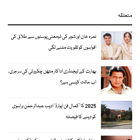
متعلقہ
نمرہ خان اور شوہر کی ذومعنی پوسٹوں سے طلاق کی
افواہوں کو تقویت ملنے لگی
بھارت کے لیجنڈری اداکار متھن چکرورتی کی سرجری،
اب حالت کیسی ہے؟
2025 کا ’کمال فن ایوارڈ‘ ادیب عبدالرحمٰن براہوی
کو دینے کا فیصلہ