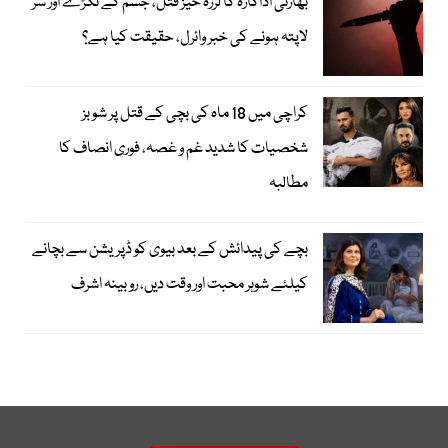
بھارتی اداکارہ کا لرزہ خیز قتل، جسم کے ٹکڑے اور سر
لاپتہ ہونے کی خبر وائرل، حقیقت کیا ہے؟
کراچی میں 18 ماہ کی بچی کے قتل پر شوبز
شخصیات کا شدید غم و غصہ، فوری انصاف کا
مطالبہ
بچے کی پیدائش کے بعد بیوی کو ڈپریشن سے بچانے
کیلئے شوہر محبت اور وقت دیں، روبینہ اشرف