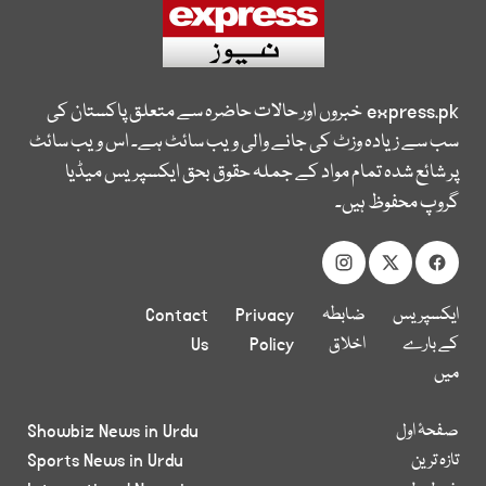
express.pk
خبروں اور حالات حاضرہ سے متعلق پاکستان کی
سب سے زیادہ وزٹ کی جانے والی ویب سائٹ ہے۔ اس ویب سائٹ
پر شائع شدہ تمام مواد کے جملہ حقوق بحق ایکسپریس میڈیا
گروپ محفوظ ہیں۔
ایکسپریس
ضابطہ
Privacy
Contact
کے بارے
اخلاق
Policy
Us
میں
صفحۂ اول
Showbiz News in Urdu
تازہ ترین
Sports News in Urdu