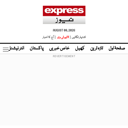
AUGUST 08, 2026
اشتہار لگائیں |
لائیو ٹی وی
| آج کا اخبار
صفحۂ اول
تازہ ترین
کھیل
خاص خبریں
پاکستان
انٹر نیشنل
ٹا