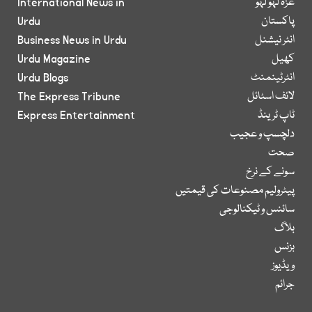
غزہ لہو لہو
International News in
پاکستان
Urdu
انٹر نیشنل
Business News in Urdu
کھیل
Urdu Magazine
انٹرٹینمنٹ
Urdu Blogs
لائف اسٹائل
The Express Tribune
ٹاپ ٹرینڈ
Express Entertainment
دلچسپ و عجیب
صحت
سونے کے نرخ
پیٹرولیم مصنوعات کی قیمتیں
سائنس و ٹیکنالوجی
بلاگ
بزنس
ویڈیوز
جرائم