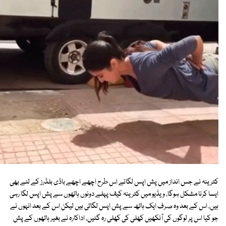
کترینہ نے جس انداز میں پش اپس لگائے اس طرح اچھے اچھے باڈی بلڈرز کے لئے بھی
ایسا کرنا مشکل ہوگا، ویڈیو میں کترینہ کیف پہلے دونوں ہاتھوں سے پش اپس لگا رہی
ہیں، اس کے بعد وہ صرف ایک ہاتھ سے پش اپس لگاتی ہیں لیکن اس کے بعد انہوں نے
جو کیا اس پر لوگوں کی آنکھیں کھلی کی کھلی رہ گئیں، اداکارہ نے بغیر ہاتھوں کے پش