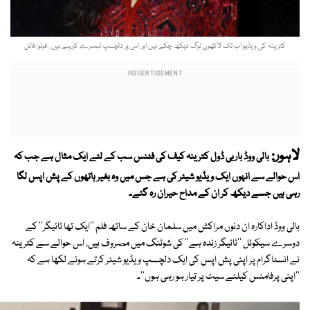
کترینہ کی ویڈیو اب تک لاکھوں لوگ دیکھ چکے ہیں اور اس پر دلچسپ تبصرے کررہے ہیں . فوٹو: فائل
لاہور:
بالی ووڈ باربی ڈول کترینہ کیف کی فٹنس سب کے لئے ایک مثال ہے جب کہ
اس حوالے سے انہوں ایک ویڈیو شیئر کی ہے جس میں وہ بغیر ہاتھوں کے پش اپس لگا
رہی ہیں جسے دیکھ کر ان کے مداح حیران رہ گئے۔
بالی ووڈ اداکارہ ان دنوں مراکش میں سلمان خان کے ساتھ فلم ''ایک تھا ٹائیگر'' کے
دوسرے سیکوئل ''ٹائیگر زندہ ہے'' کی شوٹنگ میں مصروف ہیں، اس حوالے سے کترینہ
نے انسٹاگرام پر اپنی پش اپس کی ایک دلچسپ ویڈیو شیئر کرتے ہوئے لکھا ہے کہ
''اپنی پرفامنس کیلئے سیٹ پر تیار ہو رہی ہوں''۔