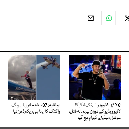
6 لاکھ فالوورز والے ٹک ٹاکر کا
برطانیہ: 97 سالہ خاتون نے وِنگ
لائیو ویڈیو کے دوران بہیمانہ قتل،
واکنگ کا اپنا ہی ریکارڈ توڑ دیا
سوشل میڈیا پر کہرام مچ گیا