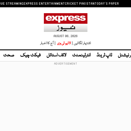
IVE STREAMING
EXPRESS ENTERTAINMENT
CRICKET PAKISTAN
TODAY'S PAPER
AUGUST 06, 2026
اشتہار لگائیں |
لائیو ٹی وی
| آج کا اخبار
ر نیشنل
ٹاپ ٹرینڈ
انٹرٹینمنٹ
لائف اسٹائل
فیکٹ چیک
صحت