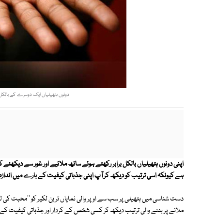
دونوں ہتھیلیاں ایک دوسرے کے بالکل برا
اپنی دونوں ہتھیلیاں بالکل برابر رکھتے ہوئے ساتھ ملائیے اور غور سے دیکھئے ک
ہے کیونکہ اسی ترتیب کو دیکھ کر آپ اپنی جذباتی کیفیت کے بارے میں اندازہ
دست شناسی میں ہتھیلی پر سب سے اوپر والی نمایاں ترین لکیر کو ''محبت کی لکی
ملانے پر بننے والی ترتیب دیکھ کر کسی شخص کے کردار اور جذباتی کیفیت کے 