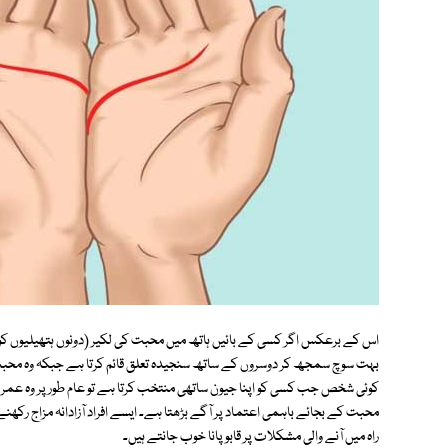
اس کے برعکس اگر کسی کے بائیں ہاتھ میں محبت کی لکیر (دونوں ہتھیلیوں کو برا
بہت سوچ سمجھ کر دوسروں کے ساتھ سنجیدہ تعلق قائم کرتا ہے جبکہ وہ محبت
کوئی شخص جب کسی کو اپنا جیون ساتھی منتخب کرتا ہے تو عام طور پر وہ عمر م
محبت کے بجائے باہمی اعتماد پر آگے بڑھتا ہے۔ ایسے افراد آزادانہ مزاج رک
راہ میں آنے والی مشکلات پر قابو پانا خوب جانتے ہیں۔