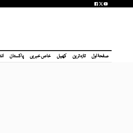
صفحۂ اول
تازہ ترین
کھیل
خاص خبریں
پاکستان
انٹ