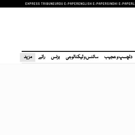
EXPRESS TRIBUNE
URDU E-PAPER
ENGLISH E-PAPER
SINDHI E-PAPER
L
دلچسپ و عجیب
سائنس و ٹیکنالوجی
بزنس
رائے
مزید