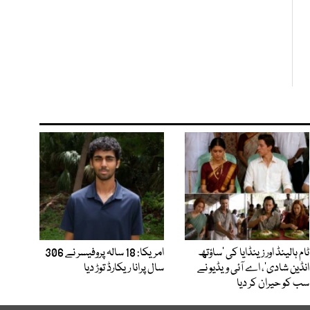
ٹام ہالینڈ اور زینڈایا کی ’ساؤتھ
امریکا: 18 سالہ پروفیسر نے 306
انڈین شادی‘، اے آئی ویڈیو نے
سال پرانا ریکارڈ توڑ دیا
سب کو حیران کر دیا