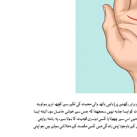
بر رکھنے پر) بائیں ہاتھ والی محبت کی لکیر سے کچھ اوپر ہو تو وہ
 کو ایسا جذبہ نہیں سمجھتا کہ جس سے خوشی حاصل ہو۔ البتہ ایسا
یں اس سے چھوٹا یا کسی دوسری قومیت کا ہوتا ہے۔ یہ رشتہ روایتی
ھنے کے باوجود اپنی زندگی میں کسی مقصد کے متلاشی ہوتے ہیں جو اپنی