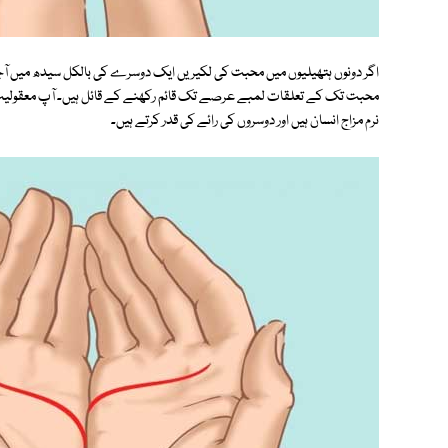
اگر دونوں ہتھیلیوں میں محبت کی لکیریں ایک دوسرے کی بالکل سیدھ میں آجا
محبت تک کے تعلقات لمبے عرصے تک قائم رکھنے کے قائل ہیں۔ آپ معقولیت پسن
نرم مزاج انسان ہیں اور دوسروں کی رائے کی قدر کرتے ہیں۔