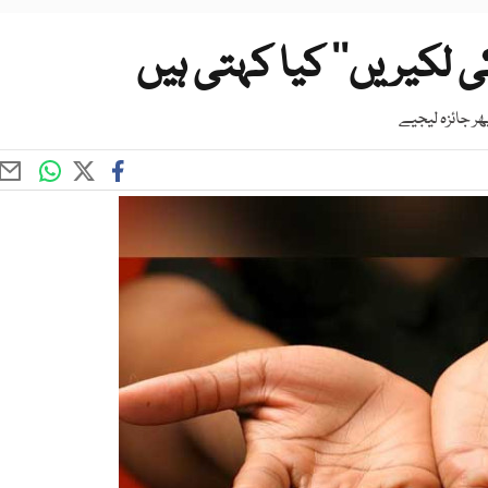
ی لکیریں‘‘ کیا کہتی ہیں
ھر جائزہ لیجیے