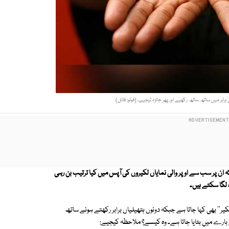
بر میں ساتھ ساتھ رکھیے اور پھر جائزہ لیجیے۔ (فوٹو: فائل)
ہ ان پر سب سے اوپر والی نمایاں لکیروں کی آپس میں کیا ترتیب بن رہی
 لگا سکتے ہیں۔
ر'' بھی کہا جاتا ہے جبکہ دونوں ہتھیلیاں برابر رکھتے ہوئے ساتھ
بارے میں بتایا جاتا ہے۔ وہ کیسے؟ ملاحظہ کیجیے: