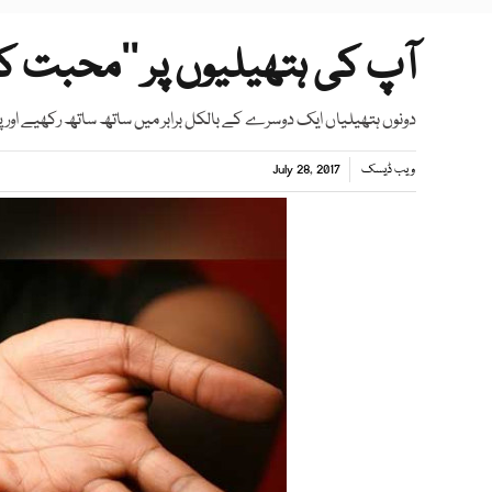
آپ کی ہتھیلیوں پر ’’محبت ک
دونوں ہتھیلیاں ایک دوسرے کے بالکل برابر میں ساتھ ساتھ رکھیے اور پ
ویب ڈیسک
July 28, 2017