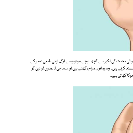
ہاتھ والی محبت کی لکیر سے کچھ نیچے ہو تو ایسے لوگ اپنی طبعی عمر کے
ند کرتے ہیں۔ وہ رومانوی مزاج رکھتے ہیں اور سماجی قاعدوں قوانین کو
وکا کھاتی ہے۔