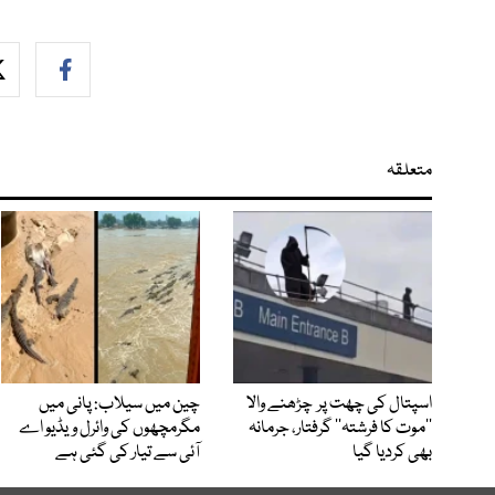
متعلقہ
اسپتال کی چھت پر چڑھنے والا
چین میں سیلاب: پانی میں
’’موت کا فرشتہ‘‘ گرفتار، جرمانہ
مگرمچھوں کی وائرل ویڈیو اے
بھی کردیا گیا
آئی سے تیار کی گئی ہے