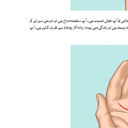
ئیں تو آپ خوش نصیب ہیں۔ آپ سنجیدہ مزاج ہیں اور دوستی سے لے کر
د ہیں اور زندگی میں بہت زیادہ اُتار چڑھاؤ سے نفرت کرتے ہیں۔ آپ