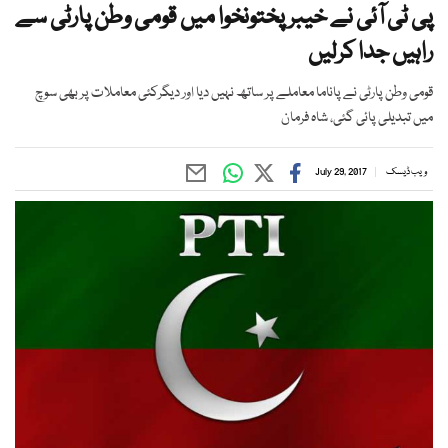
پی ٹی آئی نے خیبر پختونخوا میں قومی وطن پارٹی سے
راہیں جدا کرلیں
قومی وطن پارٹی نے پاناما معاملے پر ساتھ نہیں دیا اور دیگرکئی معاملات پر بھی سوچ
میں تبدیلی پائی گئی، شاہ فرمان
ویب ڈیسک
July 29, 2017