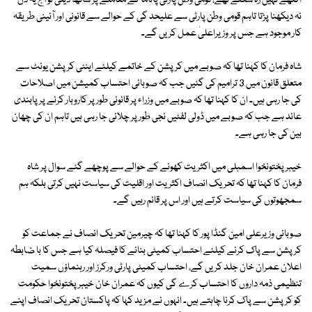
اکٹھے نہیں رہ سکتے تھے، قومی وطن پارٹی پاناما کے معاملے پر ساتھ دیتی تو آج یہ دن
نہ دیکھنا پڑتا تاہم قومی وطن پارٹی سے علیحد گی کے حوالے سے قانونی اور آئینی طریقہ
کار موجود ہے جس پر وزیراعلیٰ عمل کریں گے۔
شاہ فرمان کا کہنا تھا کہ صوبے میں کرپشن کے خاتمے کیلئے اینٹی کرپشن یونٹ سے
متعلق قانون میں 3 ترامیم کی گئیں جب کہ صوبائی احتساب کمیشن میں اصلاحات
کی جا رہی ہیں۔ ان کا کہنا تھا کہ صوبے میں وزراء پر قانونی طور پر کاروبار کرنے پر پابندی
عائد ہے جب کہ صوبے میں ڈولی لفٹیں نجی طور پر چلائی جا رہی ہیں تاہم ان کی چھان
بین کی جا رہی ہے۔
خیبر پختونخوا اسمبلی میں اکثریت کھونے کے حوالے سے پوچھے گئے سوال پر شاہ
فرمان کا کہنا تھا کہ تحریک انصاف اکثریت اور اقلیت کی سیاست نہیں کرتی بلکہ ہم
سمجھوتوں کی سیاست کرتے ہیں اور اس پر قائم رہیں گے۔
صوبائی وزیرعلی امین گنڈا پور کا کہنا تھا کہ چیرمین تحریک انصاف نے جماعت کو
کرپشن سے پاک کرنے کیلئے احتساب کمیٹی بنانے کا فیصلہ کیا ہے جس کا با ضابطہ
اعلان عمران خان جلد کریں گے، احتساب کمیٹی پارٹی ورکرز اور رہنماؤں سمیت
تنظیمی ذمہ داروں کا احتساب کرے گی کیوں کہ عمران خان خیبر پختونخوا حکومت
کو کرپشن سے پاک کرنا چاہتے ہیں۔ انہوں نے مزید کہا کہ پاکستان تحریک انصاف اپنے