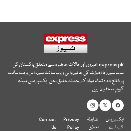
express.pk
خبروں اور حالات حاضرہ سے متعلق پاکستان کی
سب سے زیادہ وزٹ کی جانے والی ویب سائٹ ہے۔ اس ویب سائٹ
پر شائع شدہ تمام مواد کے جملہ حقوق بحق ایکسپریس میڈیا
گروپ محفوظ ہیں۔
ایکسپریس
ضابطہ
Privacy
Contact
کے بارے
اخلاق
Policy
Us