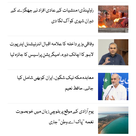
راولپنڈی؛ منشیات کے عادی افراد نے جھگڑے کے
دوران شہری کو آگ لگا دی
وفاقی وزیر داخلہ کا علامہ اقبال انٹرنیشنل ایئرپورٹ
لاہور کا اچانک دورہ، امیگریشن پراسیس کا جائزہ لیا
معاہدہ مکہ نیک شگون، ایران کو بھی شامل کیا
جائے، حافظ نعیم
یومِ آزادی کے موقع پر بلوچی زبان میں خوبصورت
نغمہ ’’پاک اے وطن‘‘ جاری