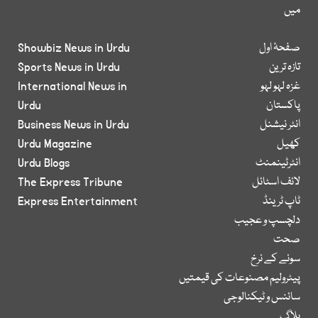
میں
صفحۂ اول
Showbiz News in Urdu
تازہ ترین
Sports News in Urdu
غزہ لہو لہو
International News in
پاکستان
Urdu
انٹر نیشنل
Business News in Urdu
کھیل
Urdu Magazine
انٹرٹینمنٹ
Urdu Blogs
لائف اسٹائل
The Express Tribune
ٹاپ ٹرینڈ
Express Entertainment
دلچسپ و عجیب
صحت
سونے کے نرخ
پیٹرولیم مصنوعات کی قیمتیں
سائنس و ٹیکنالوجی
بلاگ