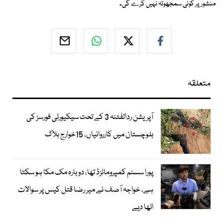
منشور پر کوئی سمجھوتہ نہیں کرے گی۔
متعلقہ
آپریشن ردالفتنہ 3 کے تحت سیکیورٹی فورسز کی
بلوچستان میں کارروائیاں، 15خوارج ہلاک
پورا سسٹم کمپرومائزڈ تھا، دوبارہ مک مکا ہو سکتا
ہے، خواجہ آصف نے میر رضا قتل کیس پر سوالات
اٹھا دیے