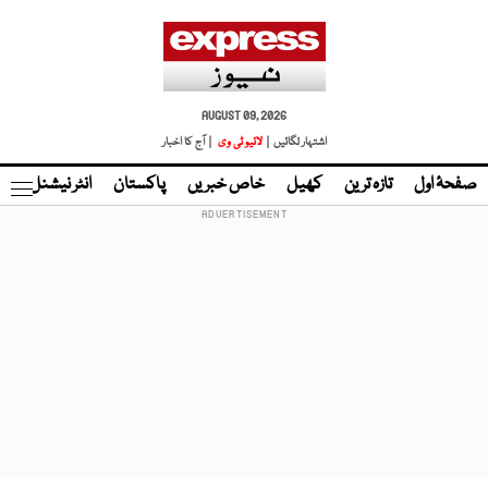
AUGUST 09, 2026
اشتہار لگائیں |
لائیو ٹی وی
| آج کا اخبار
صفحۂ اول
تازہ ترین
کھیل
خاص خبریں
پاکستان
انٹر نیشنل
ٹا