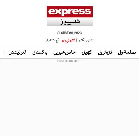
AUGUST 09, 2026
اشتہار لگائیں |
لائیو ٹی وی
| آج کا اخبار
صفحۂ اول
تازہ ترین
کھیل
خاص خبریں
پاکستان
انٹر نیشنل
ٹا