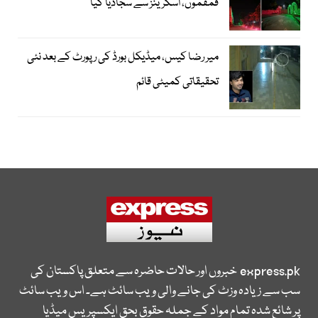
قمقموں، اسکرینز سے سجادیا گیا
میر رضا کیس، میڈیکل بورڈ کی رپورٹ کے بعد نئی
تحقیقاتی کمیٹی قائم
express.pk
خبروں اور حالات حاضرہ سے متعلق پاکستان کی
سب سے زیادہ وزٹ کی جانے والی ویب سائٹ ہے۔ اس ویب سائٹ
پر شائع شدہ تمام مواد کے جملہ حقوق بحق ایکسپریس میڈیا