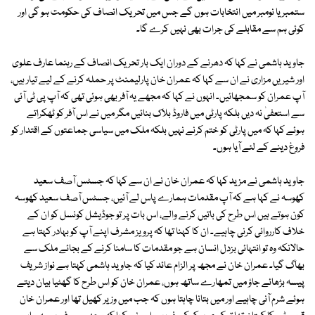
ستمبر یا نومبر میں انتخابات ہوں گے جس میں تحریک انصاف کی حکومت ہو گی اور
کوئی ہم سے مقابلے کی جرات بھی نہیں کرے گا۔
جاوید ہاشمی نے کہا کہ دھرنے کے دوران ایک بار تحریک انصاف کے رہنما عارف علوی
اور شیریں مزاری نے ان سے کہا کہ عمران خان پارلیمنٹ پر حملہ کرنے کے لیے تیار ہیں،
آپ عمران کو سمجھائیں۔ انہوں نے کہا کہ مجھے یہ آفر بھی ہوئی تھی کہ آپ پی ٹی آئی
سے استعفیٰ نہ دیں بلکہ پارٹی میں فاروڈ بلاک بنائیں مگر میں نے اس آفر کو ٹھکراتے
ہوئے کہا کہ میں پارٹی کو ختم کرنے نہیں بلکہ ملک میں سیاسی جماعتوں کے اقتدار کو
فروغ دینے کے لئے آیا ہوں۔
جاوید ہاشمی نے مزید کہا کہ عمران خان نے ان سے کہا کہ جسٹس آصف سعید
کھوسہ نے کہا ہے کہ آپ مقدمات ہمارے پاس لے آئیں، جسٹس آصف سعید کھوسہ
کون ہوتے ہیں اس طرح کی باتیں کرنے والے، اس بات پر تو جوڈیشل کونسل کو ان کے
خلاف کارروائی کرنی چاہیے۔ ان کا کہنا تھا کہ پرویز مشرف اپنے آپ کو بہادر کہتا ہے
حالانکہ وہ تو انتہائی بزدل انسان ہے جو مقدمات کا سامنا کرنے کے بجائے ملک سے
بھاگ گیا۔ عمران خان نے مجھ پر الزام عائد کیا کہ جاوید ہاشمی کہتا ہے نواز شریف
پیسہ بڑھائے جاؤ میں تمھارے ساتھ ہوں، عمران خان کو اس طرح کا گھٹیا بیان دیتے
ہوئے شرم آنی چاہیے اور میں بتانا چاہتا ہوں کہ جب میں وزیر کھیل تھا اور عمران خان