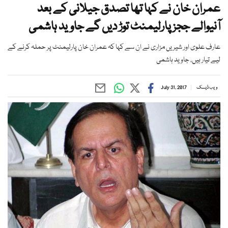
عمران خان نے کہا تھا تصدق جیلانی کے بعد
آنیوالے ججز پارلیمنٹ توڑ دیں گے جاوید ہاشمی
عارف علوی اور شیریں مزاری نے ان سے کہا کہ عمران خان پارلیمنٹ پر حملہ کرنے کے
لیے تیار ہیں، جاوید ہاشمی
ویب ڈیسک
July 31, 2017