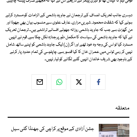
قومی ٹیم کا کپتان تھا تو کیری پیکر کے ذریعے اس نے کہا کہ مجھے صرف پیسہ چاہیے.
دوسری جانب تحریک انصاف کے ترجمان نے جاوید ہاشمی کے الزامات کو مسترد کرتے
ہوئے کہا کہ شفقت محمود، شیریں مزاری، عارف علوی سے منسوب بیان بھی جھوٹا اور
من گھڑت ہے جب کہ جاوید ہاشمی روزانہ جھوٹے افسانے تراشتے ہیں۔ ترجمان تحریک
نے کہا کہ جاوید ہاشمی کی سیاست کا مکمل طور پرجنازہ نکل چکا ہے، قوم نے انہیں
مسترد کیا تو اس کی وجہ وہ خود تھے اور اگر (ن) لیگ جاوہد ہاشمی کو اپنے ساتھ شامل
نہیں کر رہی تواس میں عمران خان کا کیا قصور ہے، چاپلوسی کی تمام حدود پار کرنے
کے باوجود بھی شریف خاندان انہیں گلے لگانے کو تیار نہیں۔
متعلقہ
جشن آزادی کے موقع پر کراچی کی جھنڈا گلی سیل