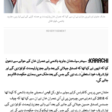
عارف علوی اور شیریں مزاری نے ان سے کہا کہ عمران خان پارلیمنٹ پر حملہ کرنے کے لیے تیار ہیں، جاوید
ہاشمی۔ فوٹو؛ فائل
KARACHI:
سینئر سیاستدان جاوید ہاشمی نے عمران خان کے حوالے سے دعویٰ
کیا کہ انہوں نے کہا تھا کہ تصدق جیلانی کے بعد والے ججز پارلیمنٹ کو توڑ دیں گے اور
نواز شریف خود استعفیٰ دے دیں گے جس کے بعد ملک میں ہماری حکومت قائم ہو
جائے گی۔
ملتان میں پریس کانفرنس کرتے ہوئے سابق رکن قومی اسمبلی جاوید ہاشمی کا کہنا تھا
کہ 2014 کے دھرنے میں چیرمین پی ٹی آئی عمران خان نے ان سے کہا تھا کہ چیف
جسٹس تصدق حسین جیلانی کے جانے کے بعد آنے والے ججز پارلیمنٹ کو توڑ دیں گے،
نواز شریف خود استعفیٰ دے دیں گے جس کے بعد ٹیکنوکریٹ حکومت بنے گی اور