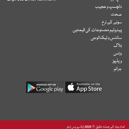
دلچسپ و عجیب
صحت
سونے کے نرخ
پیٹرولیم مصنوعات کی قیمتیں
سائنس و ٹیکنالوجی
بلاگ
بزنس
ویڈیوز
جرائم
تمام مواد کے جملہ حقوق © 2026 ایکسپریس اردو