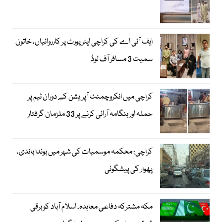
ایف آئی اے کی کراچی ایئرپورٹ پر کارروائیاں، خاتون
سمیت 3 مسافر آف لوڈ
کراچی میں انکروچمنٹ آپریشن کے دوران ٹیم پر
حملہ اور ہنگامہ آرائی کرنے پر 33 ملزمان گرفتار
کراچی: محکمہ موسمیات کی شہر میں بوندا باندی،
پھوار کی پیشگوئی
مکہ مشترکہ دفاعی معاہدہ، اسلام آباد کو برقی