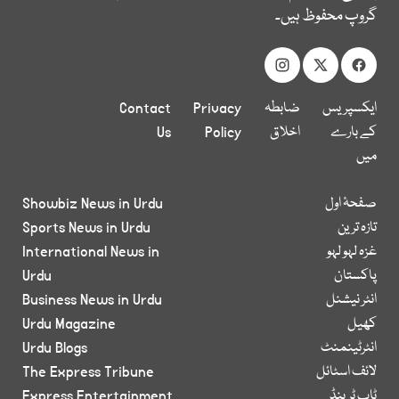
گروپ محفوظ ہیں۔
ایکسپریس
ضابطہ
Privacy
Contact
کے بارے
اخلاق
Policy
Us
میں
صفحۂ اول
Showbiz News in Urdu
تازہ ترین
Sports News in Urdu
غزہ لہو لہو
International News in
پاکستان
Urdu
انٹر نیشنل
Business News in Urdu
کھیل
Urdu Magazine
انٹرٹینمنٹ
Urdu Blogs
لائف اسٹائل
The Express Tribune
ٹاپ ٹرینڈ
Express Entertainment