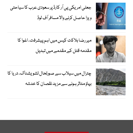
جعلی امریکی پی آر کارڈ پر سعودی عرب کا سیاحتی
ویزا حاصل کرنے والا مسافر آف لوڈ
میر رضا ہلاکت کیس میں اہم پیشرفت، اغوا کا
مقدمہ قتل کے مقدمے میں تبدیل
چترال میں سیلاب سے صورتحال تشویشناک، دریا کا
بہاؤ متاثر ہونے سے مزید نقصان کا خدشہ