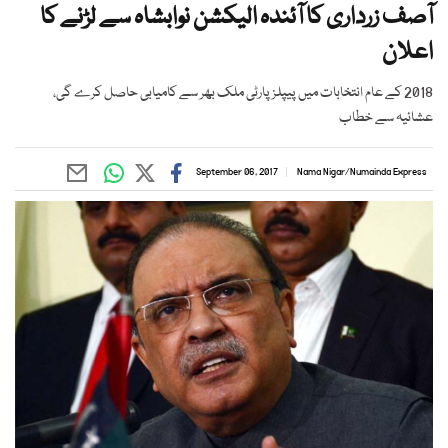
آصف زرداری کا آئندہ الیکشن نوابشاہ سے لڑنے کا
اعلان
2018 کے عام انتخابات میں پیپلز پارٹی ملک بھر سے کامیابی حاصل کرے گی،
عشائیہ سے خطاب
September 06, 2017
Nama Nigar
/
Numainda Express