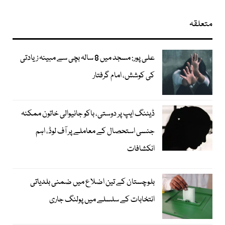
متعلقہ
علی پور: مسجد میں 8 سالہ بچی سے مبینہ زیادتی
کی کوشش، امام گرفتار
ڈیٹنگ ایپ پر دوستی، باکو جانیوالی خاتون ممکنہ
جنسی استحصال کے معاملے پر آف لوڈ، اہم
انکشافات
بلوچستان کے تین اضلاع میں ضمنی بلدیاتی
انتخابات کے سلسلے میں پولنگ جاری