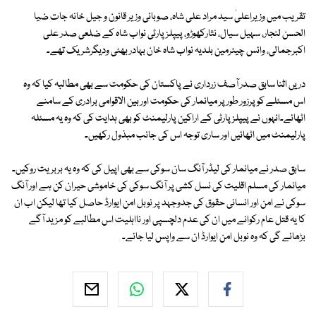
تقریب میں وزیراعلیٰ سید مراد علی شاہ، صوبائی وزیر قانون و جیل خانہ جات ضیا
الحسن لنجار، سہیل سیال، نثارکھوڑو، پیپلز پارٹی نواب شاہ کے ضلعی صدر علی
اکبرجمالی، وائس چیئرمین بلدیہ نواب شاہ خان بہادر بھٹی ودیگرشریک تھے۔
دریں اثنا سابق صدر آصف زرداری نے پاکستان کی حکومت سے بھی مطالبہ کیا کہ وہ
اس مسئلے کو پرزور طور پر میانمار کی حکومت اور بین الاقوامی برادری کے سامنے
اٹھائے۔انہوں نے پیپلزپارٹی کے اراکین پارلیمنٹ کو بھی ہدایت کی کہ وہ یہ مسئلہ
پارلیمنٹ میں اٹھائیں اور ساری توجہ اس کی جانب مبذول رکھیں۔
سابق صدر نے میانمار کی لیڈر آنگ سان سوکی سے بھی اپیل کی کہ وہ یہ بربریت روکیں۔
میانمار کی مسلم اقلیت کی نسل کشی پر آنگ سوکی کی خاموشی حیران کن ہے اور آنگ
سوکی نے امن اور انسانی حقوق کی جدوجہد پر نوبل امن ایوارڈ حاصل کیا تھا لیکن اب ان
کا یہ قتل عام رکوانے میں ان کی عدم دلچسپی اور نااہلیت اس مطالبے کو مزید آگے
بڑھائے گی کہ وہ نوبل امن ایوارڈ ان سے واپس لیا جائے۔