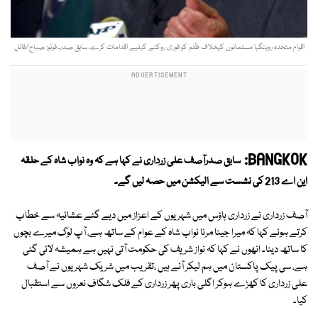
اقوام متحدہ روہنگیا مسلمانوں کیخلاف ظلم کو فوری روکنے کیلیے اقدامات کرے، سابق صدر۔ فوٹو: صباح/فائل
BANGKOK:
سابق صدرآصف علی زرداری نے کہا ہے کہ وہ نواب شاہ کے حلقہ
این اے 213 کی نشست سے الیکشن میں حصہ لیں گے۔
آصف زرداری نے زرداری ہاؤس میں شہریوں کے اعزاز میں دیے گئے عشائیہ سے خطاب
کرتے ہوئے کہا کہ میرا جینا مرنا نواب شاہ کے عوام کے ساتھ ہے، آپ لوگ میرے بچوں
کا ساتھ دینا۔ انھوں نے کہا کہ نواز شریف کی حکومت آتی نہیں ہے ہمیشہ لائی گئی
ہے، سی پیک پاکستان میں ہم لیکر آئے ہیں ،تقریب میں شریک شہریوں نے آصف
علی زرداری کا کھڑے ہوکر اگلی باری پھر زرداری کے فلک شگاف نعروں سے استقبال
کیا۔