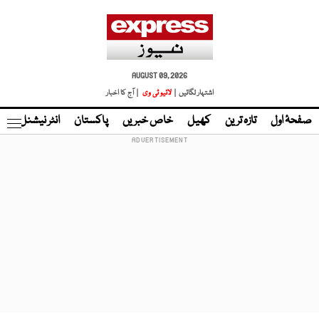
AUGUST 09, 2026
اشتہار لگائیں |
لائیو ٹی وی
| آج کا اخبار
صفحۂ اول
تازہ ترین
کھیل
خاص خبریں
پاکستان
انٹر نیشنل
ٹا