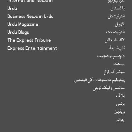
غزہ لہو لہو
International News in
پاکستان
Urdu
انٹر نیشنل
Business News in Urdu
کھیل
Urdu Magazine
انٹرٹینمنٹ
Urdu Blogs
لائف اسٹائل
The Express Tribune
ٹاپ ٹرینڈ
Express Entertainment
دلچسپ و عجیب
صحت
سونے کے نرخ
پیٹرولیم مصنوعات کی قیمتیں
سائنس و ٹیکنالوجی
بلاگ
بزنس
ویڈیوز
جرائم