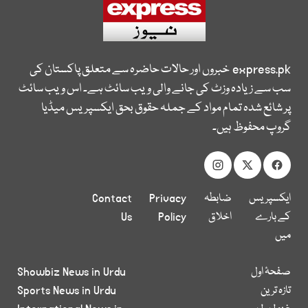
express.pk
خبروں اور حالات حاضرہ سے متعلق پاکستان کی
سب سے زیادہ وزٹ کی جانے والی ویب سائٹ ہے۔ اس ویب سائٹ
پر شائع شدہ تمام مواد کے جملہ حقوق بحق ایکسپریس میڈیا
گروپ محفوظ ہیں۔
ایکسپریس
ضابطہ
Privacy
Contact
کے بارے
اخلاق
Policy
Us
میں
صفحۂ اول
Showbiz News in Urdu
تازہ ترین
Sports News in Urdu