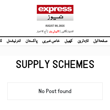
AUGUST 08, 2026
اشتہار لگائیں |
لائیو ٹی وی
| آج کا اخبار
صفحۂ اول
تازہ ترین
کھیل
خاص خبریں
پاکستان
انٹر نیشنل
ٹا
SUPPLY SCHEMES
No Post found