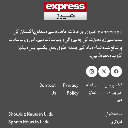
express.pk
خبروں اور حالات حاضرہ سے متعلق پاکستان کی
سب سے زیادہ وزٹ کی جانے والی ویب سائٹ ہے۔ اس ویب سائٹ
پر شائع شدہ تمام مواد کے جملہ حقوق بحق ایکسپریس میڈیا
گروپ محفوظ ہیں۔
ایکسپریس
ضابطہ
Privacy
Contact
کے بارے
اخلاق
Policy
Us
میں
صفحۂ اول
Showbiz News in Urdu
تازہ ترین
Sports News in Urdu