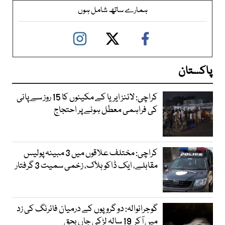
ہمارے ساتھ شامل ہوں
پاکستان
کراچی: لائنز ایریا کے مکینوں کا 15 روز سے پانی
کی فراہمی معطل ہونے پر احتجاج
کراچی: مختلف علاقوں میں 3 مبینہ پولیس
مقابلے، ایک ڈاکو ہلاک، زخمی سمیت 3 گرفتار
گوجرانوالہ: دو گروپوں کے درمیان فائرنگ کی زد
میں آکر 19 سالہ لڑکی جاں بحق