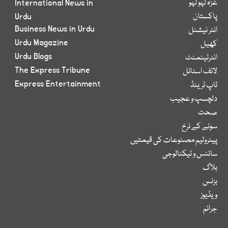
غزہ لہو لہو
International News in
پاکستان
Urdu
Business News in Urdu
انٹر نیشنل
Urdu Magazine
کھیل
Urdu Blogs
انٹرٹینمنٹ
The Express Tribune
لائف اسٹائل
Express Entertainment
ٹاپ ٹرینڈ
دلچسپ و عجیب
صحت
سونے کے نرخ
پیٹرولیم مصنوعات کی قیمتیں
سائنس و ٹیکنالوجی
بلاگ
بزنس
ویڈیوز
جرائم