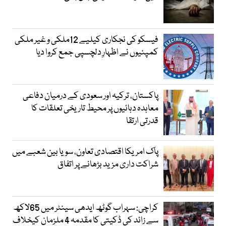
فیسکو کی نجکاری کیلیے 12ملکی و غیر ملکی
کمپنیوں نے اظہارِ دلچسپی جمع کروا دیا
پاکستان، ترکیہ اور سعودی کے درمیان دفاعی
معاہدہ دہائیوں پر محیط تاریخی تعلقات کا
قدرتی ارتقا
پاک امریکا اقتصادی تعاون، سویا بین شعبے میں
شراکت داری مزید بڑھانے پر اتفاق
کراچی: سہراب گوٹھ ایدھی سینٹر میں 65لاکھ
سے زائد کی ڈکیتی کا مقدمہ 4 ملزمان کیخلاف