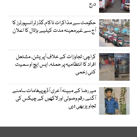
درج
حکومت سے مذاکرات ناکام،گڈز ٹرانسپورٹرز کا
آج سے غیرمعینہ مدت کیلیے ہڑتال کا اعلان
کراچی: تجاوزات کے خلاف آپریشن، مشتعل
افراد کا انتظامیہ پر حملہ، ایس ایچ او سمیت
کئی زخمی
میر رضا کے مبینہ آخری آڈیو پیغامات سامنے
آگئے، رقم وصولی اور لاکھوں کے چیکس کی
تجاویز بھی دیں