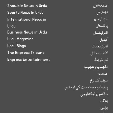
صفحۂ اول
Showbiz News in Urdu
تازہ ترین
Sports News in Urdu
غزہ لہو لہو
International News in
پاکستان
Urdu
Business News in Urdu
انٹر نیشنل
Urdu Magazine
کھیل
Urdu Blogs
انٹرٹینمنٹ
The Express Tribune
لائف اسٹائل
Express Entertainment
ٹاپ ٹرینڈ
دلچسپ و عجیب
صحت
سونے کے نرخ
پیٹرولیم مصنوعات کی قیمتیں
سائنس و ٹیکنالوجی
بلاگ
بزنس