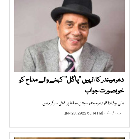
دھرمیندر کا انہیں ’’پاگل‘‘ کہنے والے مداح کو
خوبصورت جواب
بالی ووڈ اداکار دھرمیندر سوشل میڈیا پر کافی سرگرم ہیں
ویب ڈیسک
| JAN 26, 2022 03:14 PM |