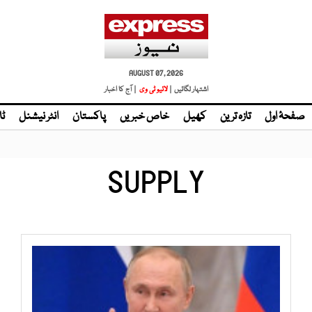
AUGUST 07, 2026
اشتہار لگائیں |
لائیو ٹی وی
| آج کا اخبار
صفحۂ اول
تازہ ترین
کھیل
خاص خبریں
پاکستان
انٹر نیشنل
ٹا
SUPPLY