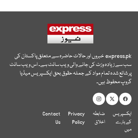
express.pk
خبروں اور حالات حاضرہ سے متعلق پاکستان کی
سب سے زیادہ وزٹ کی جانے والی ویب سائٹ ہے۔ اس ویب سائٹ
پر شائع شدہ تمام مواد کے جملہ حقوق بحق ایکسپریس میڈیا
گروپ محفوظ ہیں۔
ایکسپریس
ضابطہ
Privacy
Contact
کے بارے
اخلاق
Policy
Us
میں