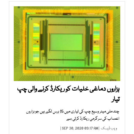
ہزاروں دماغی خلیات کو ریکارڈ کرنے والی چپ
تیار
چند ملی میٹر وسیع چپ کی تیاری میں 15 برس لگے ہیں جو ہزاروں
اعصاب کی سرگرمی ریکارڈ کرتی ہے
ویب ڈیسک
| SEP 30, 2020 09:17 AM |