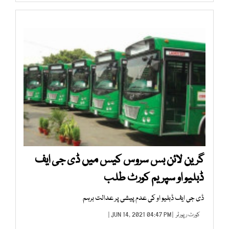
گرین لائن بس سروس کیس میں ڈی جی ایف
ڈبلیو او سپریم کورٹ طلب
ڈی جی ایف ڈبلیو او کی عدم پیشی پر عدالت برہم
کورٹ رپورٹر
| JUN 14, 2021 04:47 PM |