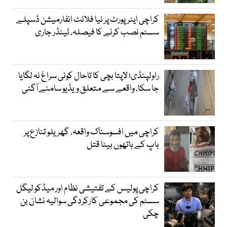
کراچی ایئرپورٹ پر نیا فلائٹ انفارمیشن ڈسپلے
سسٹم نصب کرنے کا فیصلہ، ٹینڈر جاری
راولپنڈی؛ لاپتا بچی کا تاحال کوئی سراغ نہ لگایا
جا سکا، واقعے سے متعلق ویڈیو سامنے آگئی
کراچی میں افسوسناک واقعہ، گھریلو تنازع پر
باپ کے ہاتھوں بیٹا قتل
کراچی پولیس کے تفتیشی نظام اور میڈکو لیگل
سسٹم کی مجموعی کارکردگی سوالیہ نشان بن
چکی