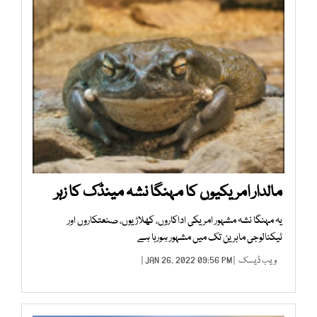
مالدار امریکیوں کا مہنگا نشہ مینڈک کا زہر
یہ مہنگا نشہ مشہور امریکی اداکاروں، کھلاڑیوں، صنعتکاروں اور
ٹیکنالوجی ماہرین تک میں مشہور ہورہا ہے
ویب ڈیسک
| JAN 26, 2022 09:56 PM |