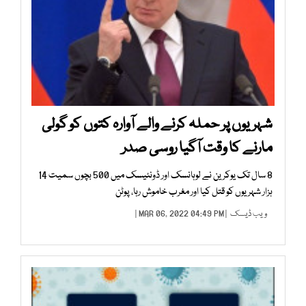
شہریوں پر حملہ کرنے والے آوارہ کتوں کو گولی
مارنے کا وقت آگیا روسی صدر
8 سال تک یوکرین نے لوہانسک اور ڈونئیسک میں 500 بچوں سمیت 14
ہزار شہریوں کو قتل کیا اور مغرب خاموش رہا، پوٹن
ویب ڈیسک
| MAR 06, 2022 04:49 PM |