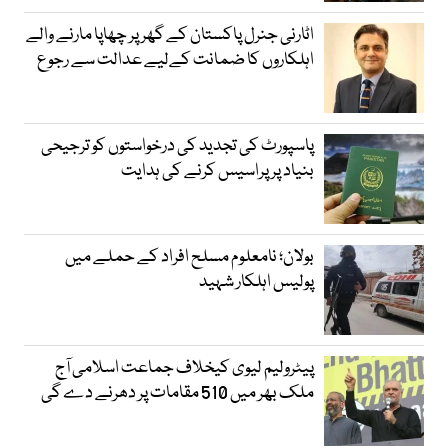
اٹارنی جنرل پاکستان کے گھر پر چھاپا مارنے والے
اہلکاروں کا ضمانت کےلیے عدالت سے رجوع
پاسپورٹ کی تجدید کی درخواستوں کو ترجیحی
بنیاد پر پراسیس کرنے کی ہدایت
بولان؛ نامعلوم مسلح افراد کے حملے میں
پولیس اہلکار شہید
پیٹرولیم لیوی کیخلاف جماعت اسلامی آج
ملک بھر میں 510 مقامات پر دھرنے دے گی