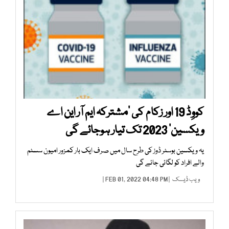
کووِڈ 19 اور زکام کی ’مشترکہ ایم آر این اے
ویکسین‘ 2023 تک تیار ہوجائے گی
یہ ویکسین بوسٹر ڈوز کی طرح سال میں صرف ایک بار کمزور امیون سسٹم
والے افراد کو لگائی جائے گی
ویب ڈیسک
| FEB 01, 2022 04:48 PM |