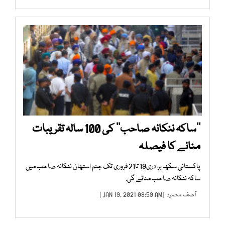
’’ساکہ ننکانہ صاحب‘‘ کی 100 سالہ تقریبات
منانے کا فیصلہ
پاکستانی سکھ برادری19 تا21 فروری تک جنم استھان ننکانہ صاحب میں
ساکہ ننکانہ صاحب منائے گی.
آصف محمود
| JAN 19, 2021 08:59 AM |