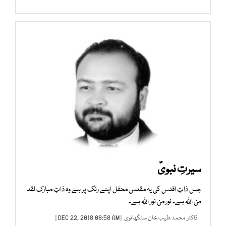
سیرتِ نبویؐ
جس ذاتِ اقدس کی یہ مقدس محفل اپنے رنگ پر ہے وہ ذاتِ مبارک لقد
من اللہ ہے۔ نور من نور اللہ ہے۔
ڈاکٹر محمد طیب خان سنگھانوی
| DEC 22, 2018 08:58 AM |