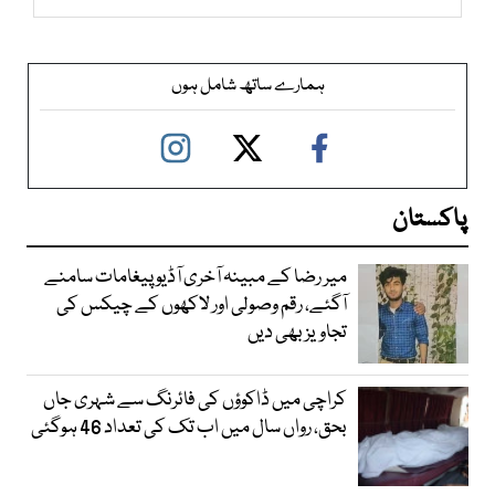
ہمارے ساتھ شامل ہوں
پاکستان
میر رضا کے مبینہ آخری آڈیو پیغامات سامنے
آگئے، رقم وصولی اور لاکھوں کے چیکس کی
تجاویز بھی دیں
کراچی میں ڈاکوؤں کی فائرنگ سے شہری جاں
بحق، رواں سال میں اب تک کی تعداد 46 ہوگئی