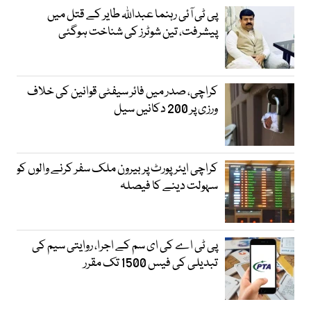
پی ٹی آئی رہنما عبداللہ طایر کے قتل میں
پیشرفت، تین شوٹرز کی شناخت ہوگئی
کراچی، صدر میں فائر سیفٹی قوانین کی خلاف
ورزی پر 200 دکانیں سیل
کراچی ایئرپورٹ پر بیرون ملک سفر کرنے والوں کو
سہولت دینے کا فیصلہ
پی ٹی اے کی ای سم کے اجرا، روایتی سیم کی
تبدیلی کی فیس 1500 تک مقرر