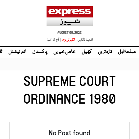
AUGUST 08, 2026
اشتہار لگائیں |
لائیو ٹی وی
| آج کا اخبار
صفحۂ اول
تازہ ترین
کھیل
خاص خبریں
پاکستان
انٹر نیشنل
ٹا
SUPREME COURT
ORDINANCE 1980
No Post found