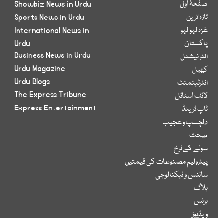
صفحۂ اول
Showbiz News in Urdu
تازہ ترین
Sports News in Urdu
غزہ لہو لہو
International News in
پاکستان
Urdu
Business News in Urdu
انٹر نیشنل
Urdu Magazine
کھیل
Urdu Blogs
انٹرٹینمنٹ
The Express Tribune
لائف اسٹائل
Express Entertainment
ٹاپ ٹرینڈ
دلچسپ و عجیب
صحت
سونے کے نرخ
پیٹرولیم مصنوعات کی قیمتیں
سائنس و ٹیکنالوجی
بلاگ
بزنس
ویڈیوز