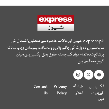
express.pk
خبروں اور حالات حاضرہ سے متعلق پاکستان کی
سب سے زیادہ وزٹ کی جانے والی ویب سائٹ ہے۔ اس ویب سائٹ
پر شائع شدہ تمام مواد کے جملہ حقوق بحق ایکسپریس میڈیا
گروپ محفوظ ہیں۔
ایکسپریس
ضابطہ
Privacy
Contact
کے بارے
اخلاق
Policy
Us
میں