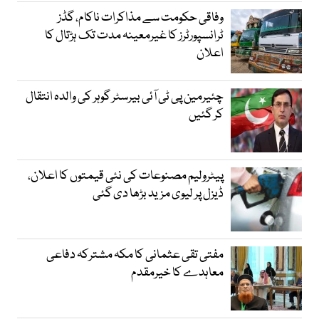
وفاقی حکومت سے مذاکرات ناکام، گڈز
ٹرانسپورٹرز کا غیرمعینہ مدت تک ہڑتال کا
اعلان
چئیرمین پی ٹی آئی بیرسٹر گوہر کی والدہ انتقال
کر گئیں
پیٹرولیم مصنوعات کی نئی قیمتوں کا اعلان،
ڈیزل پر لیوی مزید بڑھا دی گئی
مفتی تقی عثمانی کا مکہ مشترکہ دفاعی
معاہدے کا خیرمقدم