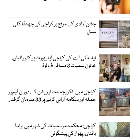
جشن آزادی کے موقع پر کراچی کی جھنڈا گلی
سیل
ایف آئی اے کی کراچی ایئرپورٹ پر کارروائیاں،
خاتون سمیت 3 مسافر آف لوڈ
کراچی میں انکروچمنٹ آپریشن کے دوران ٹیم پر
حملہ اور ہنگامہ آرائی کرنے پر 33 ملزمان گرفتار
کراچی: محکمہ موسمیات کی شہر میں بوندا
باندی، پھوار کی پیشگوئی