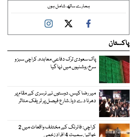
ہمارے ساتھ شامل ہوں
پاکستان
پاک سعودی ترک دفاعی معاہدہ، کراچی سبز و
سرخ روشنیوں میں نہا گیا
میر رضا کیس، دوستوں نے نرسری کے مقام پر
دھرنا دے دیا، شارع فیصل پر ٹریفک متاثر
کراچی: فائرنگ کے مختلف واقعات میں 2
خواتین سمیت 4 افراد زخمی