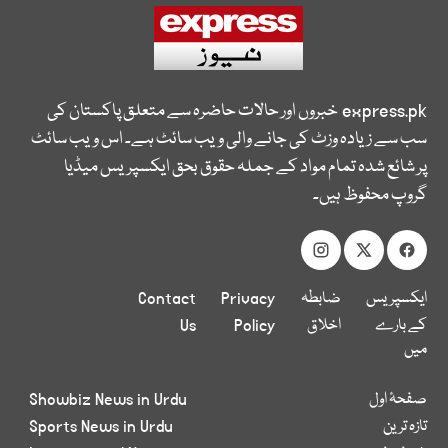
express.pk
خبروں اور حالات حاضرہ سے متعلق پاکستان کی
سب سے زیادہ وزٹ کی جانے والی ویب سائٹ ہے۔ اس ویب سائٹ
پر شائع شدہ تمام مواد کے جملہ حقوق بحق ایکسپریس میڈیا
گروپ محفوظ ہیں۔
ایکسپریس
ضابطہ
Privacy
Contact
کے بارے
اخلاق
Policy
Us
میں
صفحۂ اول
Showbiz News in Urdu
تازہ ترین
Sports News in Urdu