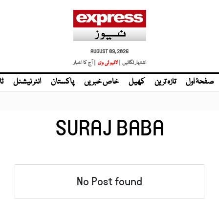
AUGUST 09, 2026
اشتہار لگائیں |
لائیو ٹی وی
| آج کا اخبار
صفحۂ اول
تازہ ترین
کھیل
خاص خبریں
پاکستان
انٹر نیشنل
ٹا
SURAJ BABA
No Post found