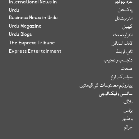
غزہ لہو لہو
International News in
پاکستان
Urdu
Business News in Urdu
انٹر نیشنل
Urdu Magazine
کھیل
Urdu Blogs
انٹرٹینمنٹ
The Express Tribune
لائف اسٹائل
Express Entertainment
ٹاپ ٹرینڈ
دلچسپ و عجیب
صحت
سونے کے نرخ
پیٹرولیم مصنوعات کی قیمتیں
سائنس و ٹیکنالوجی
بلاگ
بزنس
ویڈیوز
جرائم