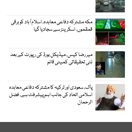
مکہ مشترکہ دفاعی معاہدہ، اسلام آباد کو برقی
قمقموں، اسکرینز سے سجادیا گیا
میر رضا کیس، میڈیکل بورڈ کی رپورٹ کے بعد
نئی تحقیقاتی کمیٹی قائم
پاک، سعودی اور ترکیہ کا مشترکہ دفاعی معاہدہ
اسلامی اتحاد کی جانب اہم پیشرفت ہے، فضل
الرحمان