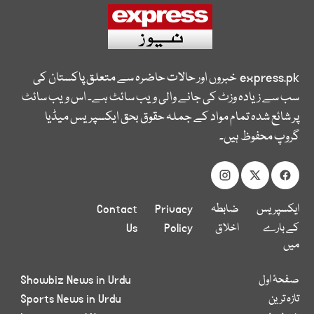
express.pk
خبروں اور حالات حاضرہ سے متعلق پاکستان کی
سب سے زیادہ وزٹ کی جانے والی ویب سائٹ ہے۔ اس ویب سائٹ
پر شائع شدہ تمام مواد کے جملہ حقوق بحق ایکسپریس میڈیا
گروپ محفوظ ہیں۔
ایکسپریس
ضابطہ
Privacy
Contact
کے بارے
اخلاق
Policy
Us
میں
صفحۂ اول
Showbiz News in Urdu
تازہ ترین
Sports News in Urdu