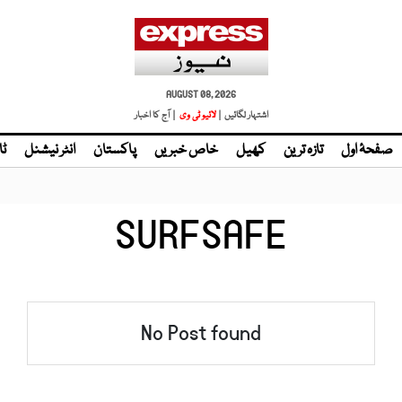
AUGUST 08, 2026
اشتہار لگائیں |
لائیو ٹی وی
| آج کا اخبار
صفحۂ اول
تازہ ترین
کھیل
خاص خبریں
پاکستان
انٹر نیشنل
ٹا
SURFSAFE
No Post found