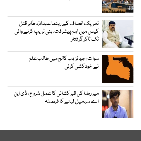
تحریک انصاف کے رہنما عبداللہ طاہر قتل
کیس میں اہم پیشرفت، ہنی ٹریپ کرنے والی
ٹک ٹاکر گرفتار
سوات: جہانزیب کالج میں طالب علم
نے خودکشی کرلی
میر رضا کی قبر کشائی کا عمل شروع ، ڈی این
اے سیمپل لینے کا فیصلہ