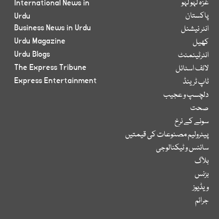
غزہ لہو لہو
International News in
پاکستان
Urdu
Business News in Urdu
انٹر نیشنل
Urdu Magazine
کھیل
Urdu Blogs
انٹرٹینمنٹ
The Express Tribune
لائف اسٹائل
Express Entertainment
ٹاپ ٹرینڈ
دلچسپ و عجیب
صحت
سونے کے نرخ
پیٹرولیم مصنوعات کی قیمتیں
سائنس و ٹیکنالوجی
بلاگ
بزنس
ویڈیوز
جرائم