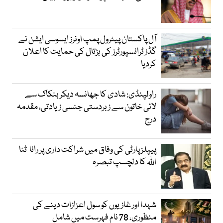
آل پاکستان پیٹرول پمپ اونرز ایسوسی ایشن نے
گڈز ٹرانسپورٹرز کی ہڑتال کی حمایت کا اعلان
کردیا
راولپنڈی: شادی کا جھانسہ دیکر بنکاک سے
لائی خاتون سے زبردستی جنسی زیادتی، مقدمہ
درج
پیپلز پارٹی کی وفاق میں شراکت داری پر رانا ثنا
اللہ کا دلچسپ تبصرہ
شہدا اور غازیوں کو سول اعزازات دینے کی
منظوری، 78 نام فہرست میں شامل