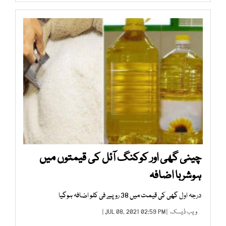
چینی گھی اور کوکنگ آئل کی قیمتوں میں
ہوشربا اضافہ
درجہ اول گھی کی قیمت میں 38 روپے فی کلو اضافہ ہوگیا
ویب ڈیسک
| JUL 08, 2021 02:59 PM |