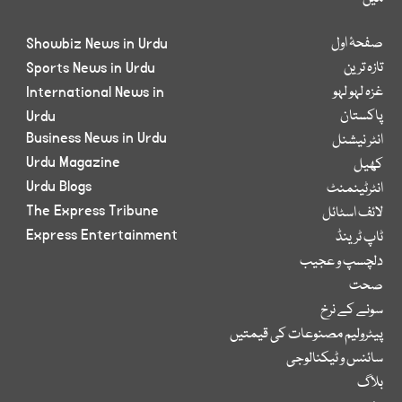
صفحۂ اول
Showbiz News in Urdu
تازہ ترین
Sports News in Urdu
غزہ لہو لہو
International News in
پاکستان
Urdu
Business News in Urdu
انٹر نیشنل
Urdu Magazine
کھیل
Urdu Blogs
انٹرٹینمنٹ
The Express Tribune
لائف اسٹائل
Express Entertainment
ٹاپ ٹرینڈ
دلچسپ و عجیب
صحت
سونے کے نرخ
پیٹرولیم مصنوعات کی قیمتیں
سائنس و ٹیکنالوجی
بلاگ