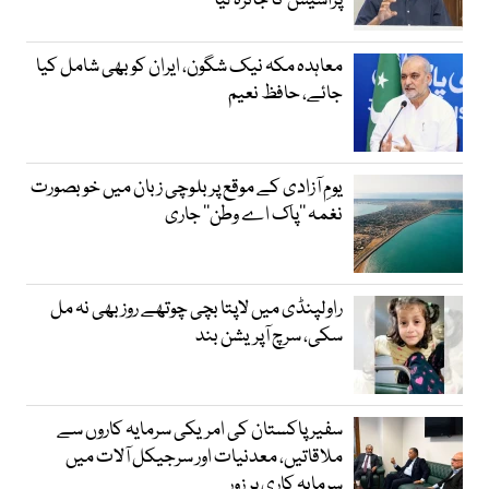
پراسیس کا جائزہ لیا
معاہدہ مکہ نیک شگون، ایران کو بھی شامل کیا
جائے، حافظ نعیم
یومِ آزادی کے موقع پر بلوچی زبان میں خوبصورت
نغمہ ’’پاک اے وطن‘‘ جاری
راولپنڈی میں لاپتا بچی چوتھے روز بھی نہ مل
سکی، سرچ آپریشن بند
سفیر پاکستان کی امریکی سرمایہ کاروں سے
ملاقاتیں، معدنیات اور سرجیکل آلات میں
سرمایہ کاری پر زور