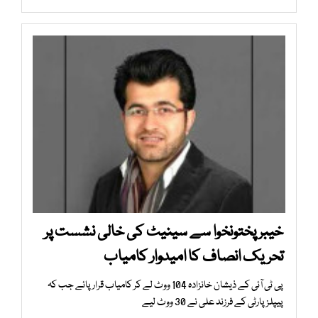
خیبر پختونخوا سے سینیٹ کی خالی نشست پر
تحریک انصاف کا امیدوار کامیاب
پی ٹی آئی کے ذیشان خانزادہ 104 ووٹ لے کر کامیاب قرار پائے جب کہ
پیپلز پارٹی کے فرزند علی نے 30 ووٹ لیے