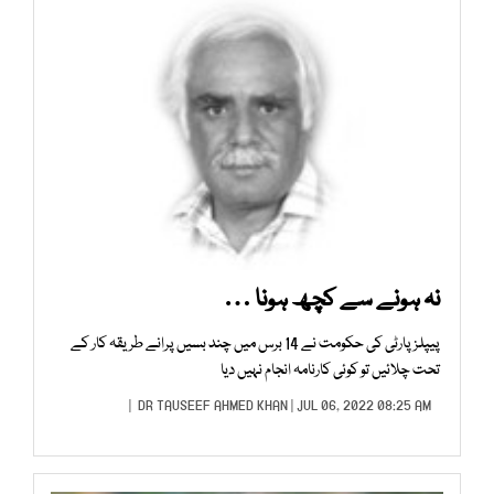
نہ ہونے سے کچھ ہونا …
پیپلز پارٹی کی حکومت نے 14 برس میں چند بسیں پرانے طریقہ کار کے
تحت چلائیں تو کوئی کارنامہ انجام نہیں دیا
DR TAUSEEF AHMED KHAN
| JUL 06, 2022 08:25 AM |