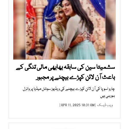
سشمیتا سین کی سابقہ بھابھی مالی تنگی کے
باعث آن لائن کپڑے بیچنے پر مجبور
چارو اسوپا کی آن لائن کپڑے بیچنے کی ویڈیوز سوشل میڈیا پر وائرل
ہورہی ہیں
ویب ڈیسک
| APR 11, 2025 10:31 AM |