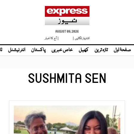
AUGUST 09, 2026
اشتہار لگائیں |
لائیو ٹی وی
| آج کا اخبار
صفحۂ اول
تازہ ترین
کھیل
خاص خبریں
پاکستان
انٹر نیشنل
ٹا
SUSHMITA SEN