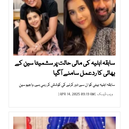
سابقہ اہلیہ کی مالی حالت پر سشمیتا سین کے
بھائی کا ردعمل سامنے آگیا
سابقہ اہلیہ بیٹی کو ان سے دور کرنے کی کوشش کر رہی ہے، واجیو سین
ویب ڈیسک
| APR 14, 2025 09:19 AM |