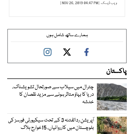
ویب ڈیسک
| NOV 26, 2019 04:47 PM |
ہمارے ساتھ شامل ہوں
پاکستان
چترال میں سیلاب سے صورتحال تشویشناک،
دریا کا بہاؤ متاثر ہونے سے مزید نقصان کا
خدشہ
آپریشن ردالفتنہ 3 کے تحت سیکیورٹی فورسز کی
بلوچستان میں کارروائیاں، 15خوارج ہلاک