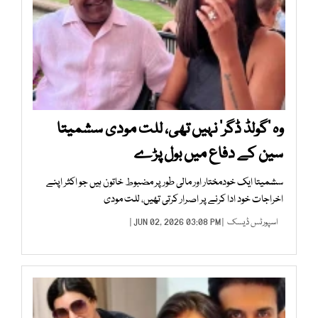
وہ ’گولڈ ڈگر‘ نہیں تھی، للت مودی سشمیتا
سین کے دفاع میں بول پڑے
سشمیتا ایک خودمختار اور مالی طور پر مضبوط خاتون ہیں جو اکثر اپنے
اخراجات خود ادا کرنے پر اصرار کرتی تھیں، للت مودی
اسپورٹس ڈیسک
| JUN 02, 2026 03:08 PM |