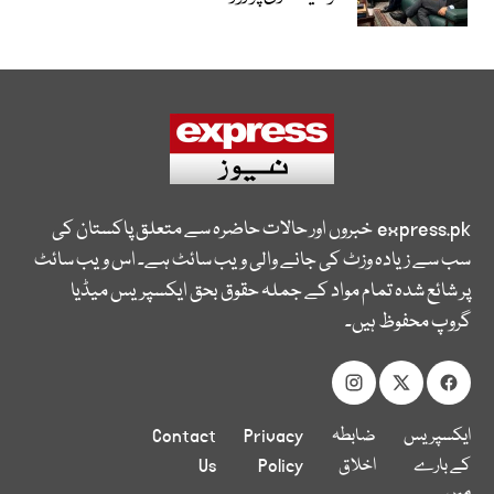
express.pk
خبروں اور حالات حاضرہ سے متعلق پاکستان کی
سب سے زیادہ وزٹ کی جانے والی ویب سائٹ ہے۔ اس ویب سائٹ
پر شائع شدہ تمام مواد کے جملہ حقوق بحق ایکسپریس میڈیا
گروپ محفوظ ہیں۔
ایکسپریس
ضابطہ
Privacy
Contact
کے بارے
اخلاق
Policy
Us
میں