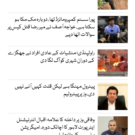
پورا سسٹم کمپرومائزڈ تھا، دوبارہ مک مکا ہو
سکتا ہے، خواجہ آصف نے میر رضا قتل کیس پر
سوالات اٹھا دیے
راولپنڈی؛ منشیات کے عادی افراد نے جھگڑے
کے دوران شہری کو آگ لگا دی
پیٹرول مہنگا ہے لیکن قلت کہیں آنے نہیں
دی، وزیر پیٹرولیم
وفاقی وزیر داخلہ کا علامہ اقبال انٹرنیشنل
ایئرپورٹ لاہور کا اچانک دورہ، امیگریشن