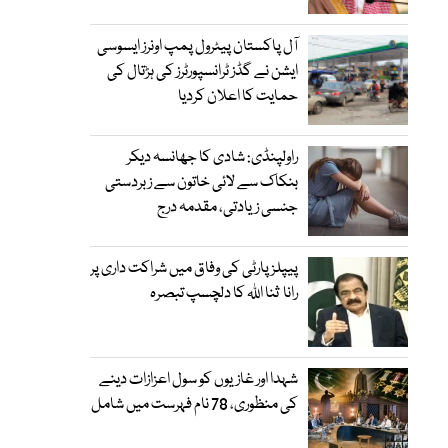
آل پاکستان پیٹرول پمپ اونرز ایسوسی
ایشن نے گڈز ٹرانسپورٹرز کی ہڑتال کی
حمایت کا اعلان کردیا
راولپنڈی: شادی کا جھانسہ دیکر
بنکاک سے لائی خاتون سے زبردستی
جنسی زیادتی، مقدمہ درج
پیپلز پارٹی کی وفاق میں شراکت داری پر
رانا ثنا اللہ کا دلچسپ تبصرہ
شہدا اور غازیوں کو سول اعزازات دینے
کی منظوری، 78 نام فہرست میں شامل