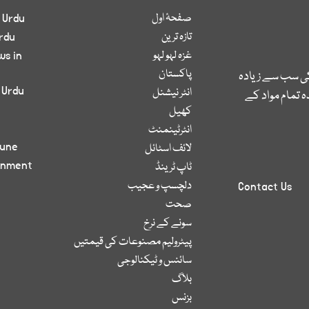
صفحۂ اول
 Urdu
تازہ ترین
rdu
غزہ لہو لہو
ws in
پاکستان
کی سب سے زیادہ
 Urdu
انٹر نیشنل
 تمام مواد کے
کھیل
انٹرٹینمنٹ
bune
لائف اسٹائل
inment
ٹاپ ٹرینڈ
دلچسپ و عجیب
Contact Us
صحت
سونے کے نرخ
پیٹرولیم مصنوعات کی قیمتیں
سائنس و ٹیکنالوجی
بلاگ
بزنس