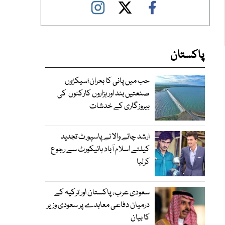
پاکستان
حب میں پانی کا بحران؛سیکڑوں
صنعتیں بند اور ہزاروں کارکنوں کی
بیروزگاری کے خدشات
ارشد چائے والا نے پاسپورٹ تجدید
کیلئے اسلام آباد ہائیکورٹ سے رجوع
کرلیا
سعودی عرب، پاکستان اور ترکیہ کے
درمیان دفاعی معاہدے پر سعودی وزیر
کا بیان