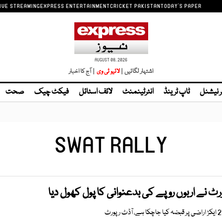
IVE STREAMING
EXPRESS ENTERTAINMENT
CRICKET PAKISTAN
TODAY'S PAPER
AUGUST 08, 2026
اشتہار لگائیں |
| آج کا اخبار
ر نیشنل
ٹاپ ٹرینڈ
انٹرٹینمنٹ
لائف اسٹائل
فیکٹ چیک
صحت
SWAT RALLY
ٹ نے اربوں روپے کی بدعنوانی کا پول کھول دیا