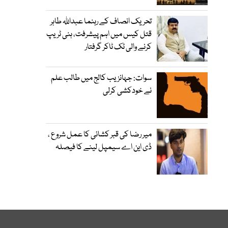
تحریک انصاف کے رہنما عبداللہ طاہر
قتل کیس میں اہم پیشرفت، ہنی ٹریپ
کرنے والی ٹک ٹاکر گرفتار
سوات: جہانزیب کالج میں طالب علم
نے خودکشی کرلی
میر رضا کی قبر کشائی کا عمل شروع ،
ڈی این اے سیمپل لینے کا فیصلہ