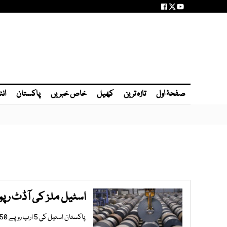
صفحۂ اول
تازہ ترین
کھیل
خاص خبریں
پاکستان
انٹ
اسٹیل ملز کی آڈٹ رپور
پاکستان اسٹیل کی 5 ارب روپے 250 ایکڑ اراضی پر قبضہ کیا جاچکا ہے، آڈٹ رپورٹ