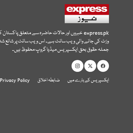
express.pk
خبروں اور حالات حاضرہ سے متعلق پاکستان 
وزٹ کی جانے والی ویب سائٹ ہے۔ اس ویب سائٹ پر شائع شدہ
جملہ حقوق بحق ایکسپریس میڈیا گروپ محفوظ ہیں۔
ایکسپریس کے بارے میں
ضابطہ اخلاق
Privacy Policy