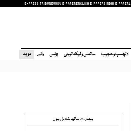
EXPRESS TRIBUNE
URDU E-PAPER
ENGLISH E-PAPER
SINDHI E-PAPER
L
دلچسپ و عجیب
سائنس و ٹیکنالوجی
بزنس
رائے
مزید
ہمارے ساتھ شامل ہوں