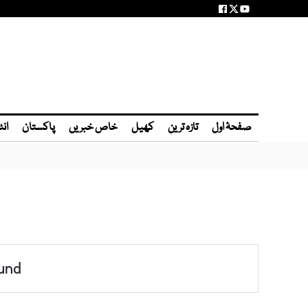
صفحۂ اول
تازہ ترین
کھیل
خاص خبریں
پاکستان
انٹ
und