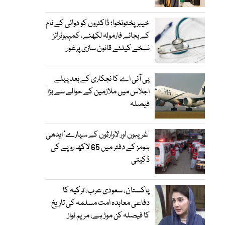
خیبرپختونخوا؛ ڈاکٹروں کو دوائی کے نام
کے بجائے فارمولہ لکھنے، کمپیوٹرائز
نسخے کیلئے قانون سازی پرغور
پی آئی اے کا نجکاری کے بعد پہلے
اجلاس میں ملازمین کے حوالے سے بڑا
فیصلہ
’غریبوں اور لاوارثوں کے سہارے‘ ایدھی
ہومز کے دفتر میں 65 لاکھ روپے کی
ڈکیتی
پاکستان، سعودی عرب، ترکیہ کا
دفاعی معاہدہ امت مسلمہ کی تاریخ
کا فیصلہ کن موڑ ہے، مریم نواز