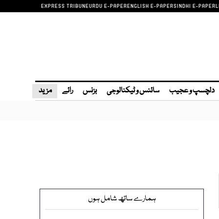
EXPRESS TRIBUNE
URDU E-PAPER
ENGLISH E-PAPER
SINDHI E-PAPER
L
دلچسپ و عجیب
سائنس و ٹیکنالوجی
بزنس
رائے
مزید
ہمارے ساتھ شامل ہوں