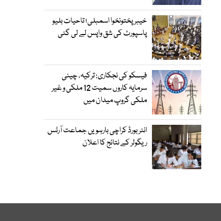
خیبرپختونخوا اسمبلی؛ تاحیات بلیو
پاسپورٹ کی شق واپس لے لی گئی
فیسکو کی نجکاری: ترکیہ، چینی
سرمایہ کاروں سمیت 12 ملکی و غیر
ملکی گروپ میدان میں
انٹر بورڈ کراچی بارہویں جماعت آرٹس
ریگولر کے نتائج کا اعلان