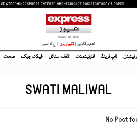
IVE STREAMING
EXPRESS ENTERTAINMENT
CRICKET PAKISTAN
TODAY'S PAPER
AUGUST 07, 2026
اشتہار لگائیں |
| آج کا اخبار
ر نیشنل
ٹاپ ٹرینڈ
انٹرٹینمنٹ
لائف اسٹائل
فیکٹ چیک
صحت
SWATI MALIWAL
No Post fo