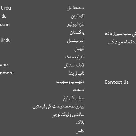
صفحۂ اول
 Urdu
تازہ ترین
rdu
غزہ لہو لہو
ws in
پاکستان
کی سب سے زیادہ
 Urdu
انٹر نیشنل
 تمام مواد کے
کھیل
انٹرٹینمنٹ
bune
لائف اسٹائل
inment
ٹاپ ٹرینڈ
دلچسپ و عجیب
Contact Us
صحت
سونے کے نرخ
پیٹرولیم مصنوعات کی قیمتیں
سائنس و ٹیکنالوجی
بلاگ
بزنس