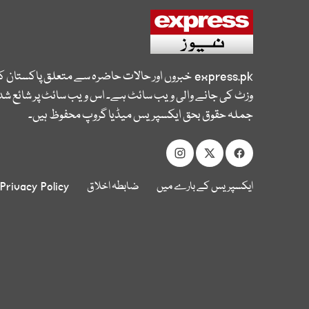
express.pk
خبروں اور حالات حاضرہ سے متعلق پاکستان 
وزٹ کی جانے والی ویب سائٹ ہے۔ اس ویب سائٹ پر شائع شدہ
جملہ حقوق بحق ایکسپریس میڈیا گروپ محفوظ ہیں۔
ایکسپریس کے بارے میں
ضابطہ اخلاق
Privacy Policy