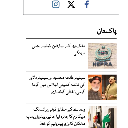
پاکستان
ملک بھر کے صارفین کیلیے بجلی
مہنگی
سینیٹر طلحہ محمود اور سینیٹر دلاور
کی قائمہ کمیٹی اجلاس میں گرما
گرمی، لفظی گولہ باری
وعدے کے مطابق ڈیلی پرائسنگ
میکانزم کا جائزہ لیا جائے، پیٹرول پمپ
مالکان کا وزیرپیٹرولیم کو خط