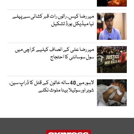
میر رضا کیس، راتوں رات قبر کشائی سے پہلے
نیا میڈیکل بورڈ تشکیل
میر رضا علی کے انصاف کیلیے کراچی میں
سول سوسائٹی کا احتجاج
لاہور میں 40 سالہ خاتون کے قتل کا ڈراپ سین،
شوہر اور سوتیلا بیٹا ملوث نکلے