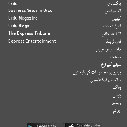
پاکستان
Urdu
Business News in Urdu
انٹر نیشنل
Urdu Magazine
کھیل
Urdu Blogs
انٹرٹینمنٹ
The Express Tribune
لائف اسٹائل
Express Entertainment
ٹاپ ٹرینڈ
دلچسپ و عجیب
صحت
سونے کے نرخ
پیٹرولیم مصنوعات کی قیمتیں
سائنس و ٹیکنالوجی
بلاگ
بزنس
ویڈیوز
جرائم