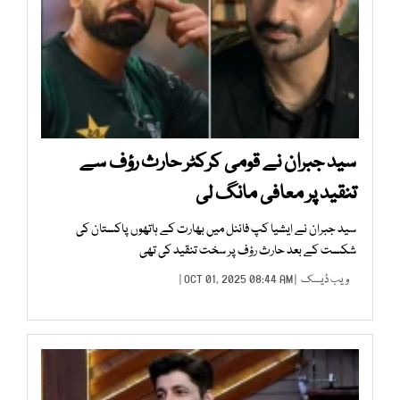
سید جبران نے قومی کرکٹر حارث رؤف سے
تنقید پر معافی مانگ لی
سید جبران نے ایشیا کپ فائنل میں بھارت کے ہاتھوں پاکستان کی
شکست کے بعد حارث رؤف پر سخت تنقید کی تھی
ویب ڈیسک
| OCT 01, 2025 08:44 AM |