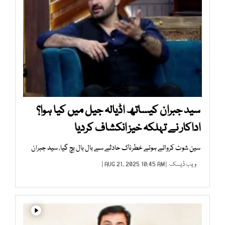
سید جبران کیساتھ اڈیالہ جیل میں کیا ہوا؟
اداکار نے تہلکہ خیز انکشاف کردیا
سین شوٹ کرواتے ہوئے خطرناک حادثے سے بال بال بچ گیا، سید جبران
ویب ڈیسک
| AUG 21, 2025 10:45 AM |