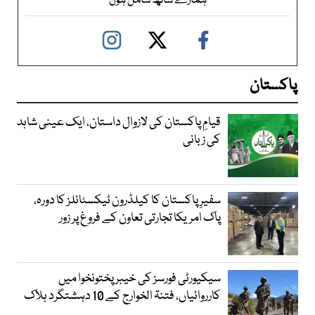
ہمارے ساتھ شامل ہوں
پاکستان
قیامِ پاکستان کی لازوال داستان، ایک عینی شاہد
کی زبانی
سفیرِ پاکستان کا کیلڈرون ٹیکسٹائلز کا دورہ،
پاک امریکا تجارتی تعاون کے فروغ پر زور
سیکیورٹی فورسز کی خیبر پختونخوا میں
کارروائیاں، فتنۃ الخوارج کے 10 دہشتگرد ہلاک