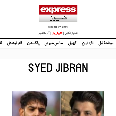
AUGUST 07, 2026
اشتہار لگائیں |
| آج کا اخبار
صفحۂ اول
تازہ ترین
کھیل
خاص خبریں
پاکستان
انٹر نیشنل
ٹا
SYED JIBRAN