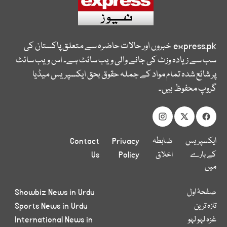
express.pk
خبروں اور حالات حاضرہ سے متعلق پاکستان کی
سب سے زیادہ وزٹ کی جانے والی ویب سائٹ ہے۔ اس ویب سائٹ
پر شائع شدہ تمام مواد کے جملہ حقوق بحق ایکسپریس میڈیا
گروپ محفوظ ہیں۔
ایکسپریس
ضابطہ
Privacy
Contact
کے بارے
اخلاق
Policy
Us
میں
صفحۂ اول
Showbiz News in Urdu
تازہ ترین
Sports News in Urdu
غزہ لہو لہو
International News in