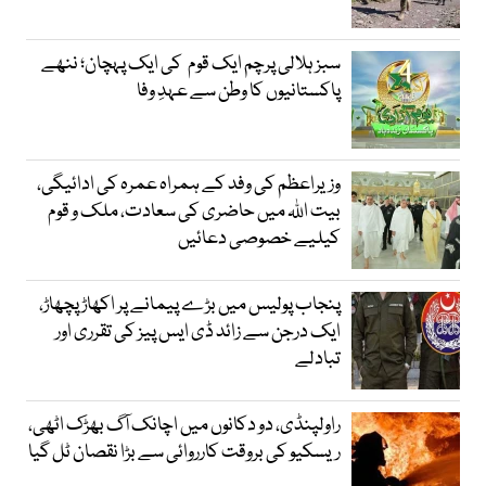
سبز ہلالی پرچم ایک قوم کی ایک پہچان؛ ننھے
پاکستانیوں کا وطن سے عہدِ وفا
وزیراعظم کی وفد کے ہمراہ عمرہ کی ادائیگی،
بیت اللہ میں حاضری کی سعادت، ملک و قوم
کیلیے خصوصی دعائیں
پنجاب پولیس میں بڑے پیمانے پر اکھاڑ پچھاڑ،
ایک درجن سے زائد ڈی ایس پیز کی تقرری اور
تبادلے
راولپنڈی، دو دکانوں میں اچانک آگ بھڑک اٹھی،
ریسکیو کی بروقت کارروائی سے بڑا نقصان ٹل گیا