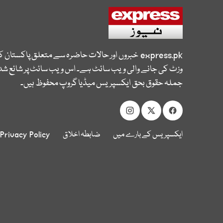
express.pk
خبروں اور حالات حاضرہ سے متعلق پاکستان 
وزٹ کی جانے والی ویب سائٹ ہے۔ اس ویب سائٹ پر شائع شدہ
جملہ حقوق بحق ایکسپریس میڈیا گروپ محفوظ ہیں۔
ایکسپریس کے بارے میں
ضابطہ اخلاق
Privacy Policy