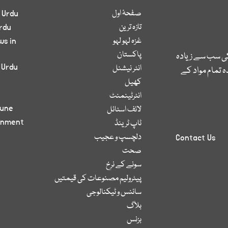
صفحۂ اول
 Urdu
تازہ ترین
rdu
غزہ لہو لہو
ws in
پاکستان
کی سب سے زیادہ
 Urdu
انٹر نیشنل
 تمام مواد کے
کھیل
انٹرٹینمنٹ
bune
لائف اسٹائل
inment
ٹاپ ٹرینڈ
دلچسپ و عجیب
Contact Us
صحت
سونے کے نرخ
پیٹرولیم مصنوعات کی قیمتیں
سائنس و ٹیکنالوجی
بلاگ
بزنس