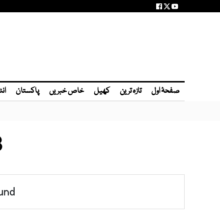
صفحۂ اول
تازہ ترین
کھیل
خاص خبریں
پاکستان
انٹ
B
und