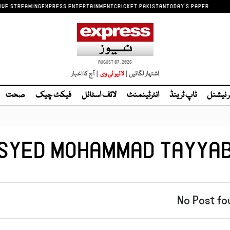
IVE STREAMING
EXPRESS ENTERTAINMENT
CRICKET PAKISTAN
TODAY'S PAPER
AUGUST 07, 2026
اشتہار لگائیں |
| آج کا اخبار
ر نیشنل
ٹاپ ٹرینڈ
انٹرٹینمنٹ
لائف اسٹائل
فیکٹ چیک
صحت
SYED MOHAMMAD TAYYA
No Post fo