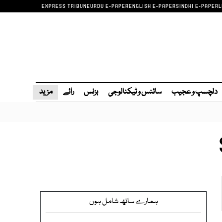
EXPRESS TRIBUNE
URDU E-PAPER
ENGLISH E-PAPER
SINDHI E-PAPER
L
دلچسپ و عجیب
سائنس و ٹیکنالوجی
بزنس
رائے
مزید
ہمارے ساتھ شامل ہوں