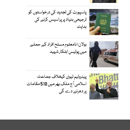
پاسپورٹ کی تجدید کی درخواستوں کو
ترجیحی بنیاد پر پراسیس کرنے کی
ہدایت
بولان؛ نامعلوم مسلح افراد کے حملے
میں پولیس اہلکار شہید
پیٹرولیم لیوی کیخلاف جماعت
اسلامی آج ملک بھر میں 510 مقامات
پر دھرنے دے گی