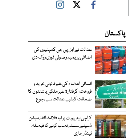
پاکستان
عدالت نے ایل پی جی کمپنیوں کی
اضافی پریمیم وصولی فوری روک دی
انسانی اعضاء کی غیرقانونی خرید و
فروخت؛ گرفتار 3غیر ملکی باشندوں کا
ضمانت کیلیے عدالت سے رجوع
کراچی ایئرپورٹ پر نیا فلائٹ انفارمیشن
ڈسپلے سسٹم نصب کرنے کا فیصلہ،
ٹینڈر جاری