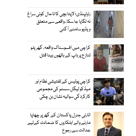
راولپنڈی؛ لاپتا بچی کا تاحال کوئی سراغ
نہ لگایا جا سکا، واقعے سے متعلق
ویڈیو سامنے آگئی
کراچی میں افسوسناک واقعہ، گھریلو
تنازع پر باپ کے ہاتھوں بیٹا قتل
کراچی پولیس کے تفتیشی نظام اور
میڈکو لیگل سسٹم کی مجموعی
کارکردگی سوالیہ نشان بن چکی
اٹارنی جنرل پاکستان کے گھر پر چھاپا
مارنے والے اہلکاروں کا ضمانت کےلیے
عدالت سے رجوع