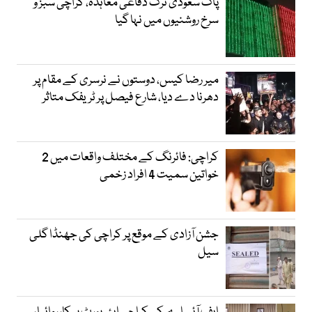
پاک سعودی ترک دفاعی معاہدہ، کراچی سبز و
سرخ روشنیوں میں نہا گیا
میر رضا کیس، دوستوں نے نرسری کے مقام پر
دھرنا دے دیا، شارع فیصل پر ٹریفک متاثر
کراچی: فائرنگ کے مختلف واقعات میں 2
خواتین سمیت 4 افراد زخمی
جشن آزادی کے موقع پر کراچی کی جھنڈا گلی
سیل