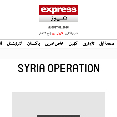
AUGUST 09, 2026
اشتہار لگائیں |
| آج کا اخبار
صفحۂ اول
تازہ ترین
کھیل
خاص خبریں
پاکستان
انٹر نیشنل
ٹا
SYRIA OPERATION