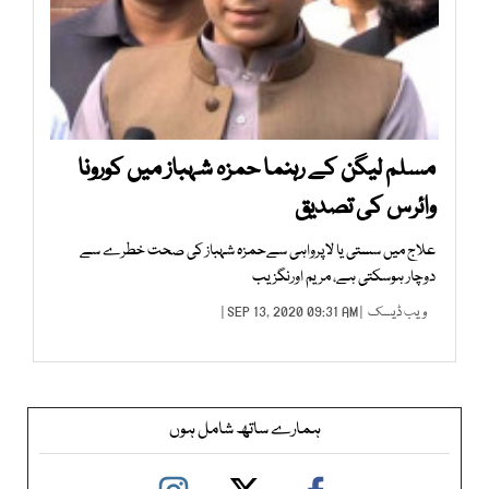
مسلم لیگن کے رہنما حمزہ شہباز میں کورونا
وائرس کی تصدیق
علاج میں سستی یا لاپرواہی سےحمزہ شہباز کی صحت خطرے سے
دوچار ہوسکتی ہے، مریم اورنگزیب
ویب ڈیسک
| SEP 13, 2020 09:31 AM |
ہمارے ساتھ شامل ہوں