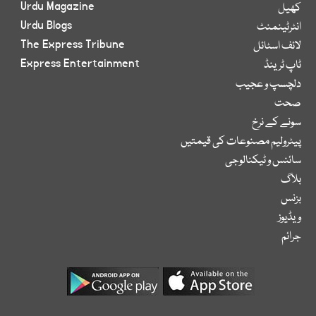
Urdu Magazine
کھیل
Urdu Blogs
انٹرٹینمنٹ
The Express Tribune
لائف اسٹائل
Express Entertainment
ٹاپ ٹرینڈ
دلچسپ و عجیب
صحت
سونے کے نرخ
پیٹرولیم مصنوعات کی قیمتیں
سائنس و ٹیکنالوجی
بلاگ
بزنس
ویڈیوز
جرائم