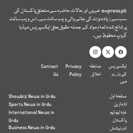
express.pk
خبروں اور حالات حاضرہ سے متعلق پاکستان کی
سب سے زیادہ وزٹ کی جانے والی ویب سائٹ ہے۔ اس ویب سائٹ
پر شائع شدہ تمام مواد کے جملہ حقوق بحق ایکسپریس میڈیا
گروپ محفوظ ہیں۔
ایکسپریس
ضابطہ
Privacy
Contact
کے بارے
اخلاق
Policy
Us
میں
صفحۂ اول
Showbiz News in Urdu
تازہ ترین
Sports News in Urdu
غزہ لہو لہو
International News in
پاکستان
Urdu
Business News in Urdu
انٹر نیشنل