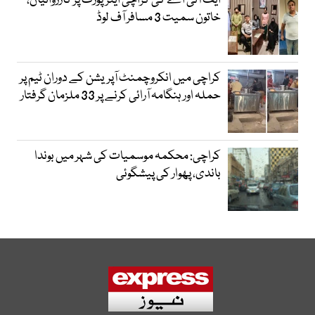
ایف آئی اے کی کراچی ایئرپورٹ پر کارروائیاں،
خاتون سمیت 3 مسافر آف لوڈ
کراچی میں انکروچمنٹ آپریشن کے دوران ٹیم پر
حملہ اور ہنگامہ آرائی کرنے پر 33 ملزمان گرفتار
کراچی: محکمہ موسمیات کی شہر میں بوندا
باندی، پھوار کی پیشگوئی