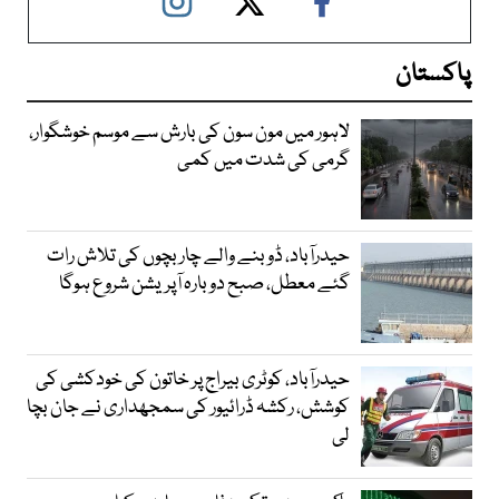
پاکستان
لاہور میں مون سون کی بارش سے موسم خوشگوار،
گرمی کی شدت میں کمی
حیدرآباد، ڈوبنے والے چار بچوں کی تلاش رات
گئے معطل، صبح دوبارہ آپریشن شروع ہوگا
حیدرآباد، کوٹری بیراج پر خاتون کی خودکشی کی
کوشش، رکشہ ڈرائیور کی سمجھداری نے جان بچا
لی