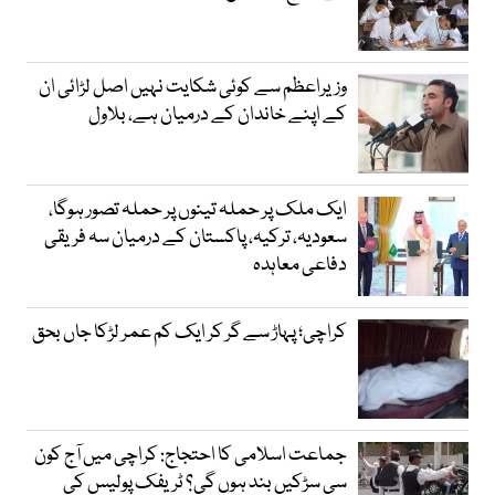
وزیراعظم سے کوئی شکایت نہیں اصل لڑائی ان
کے اپنے خاندان کے درمیان ہے، بلاول
ایک ملک پر حملہ تینوں پر حملہ تصور ہوگا،
سعودیہ، ترکیہ، پاکستان کے درمیان سہ فریقی
دفاعی معاہدہ
کراچی؛ پہاڑ سے گر کر ایک کم عمر لڑکا جاں بحق
جماعت اسلامی کا احتجاج: کراچی میں آج کون
سی سڑکیں بند ہوں گی؟ ٹریفک پولیس کی