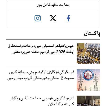
ہمارے ساتھ شامل ہوں
پاکستان
خیبرپختونخوا اسمبلی میں مراعات و استحقاق
ایکٹ 2026 میں ترامیم متفقہ طور پر منظور
فیسکو کی نجکاری: ترکیہ، چینی سرمایہ کاروں
سمیت 12 ملکی و غیر ملکی گروپ میدان میں
انٹر بورڈ کراچی بارہویں جماعت آرٹس ریگولر
کے نتائج کا اعلان