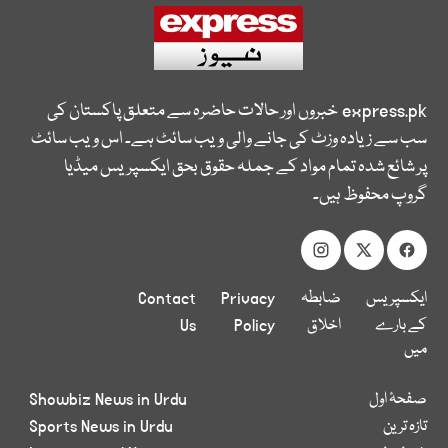
express.pk
خبروں اور حالات حاضرہ سے متعلق پاکستان کی
سب سے زیادہ وزٹ کی جانے والی ویب سائٹ ہے۔ اس ویب سائٹ
پر شائع شدہ تمام مواد کے جملہ حقوق بحق ایکسپریس میڈیا
گروپ محفوظ ہیں۔
ایکسپریس
ضابطہ
Privacy
Contact
کے بارے
اخلاق
Policy
Us
میں
صفحۂ اول
Showbiz News in Urdu
تازہ ترین
Sports News in Urdu