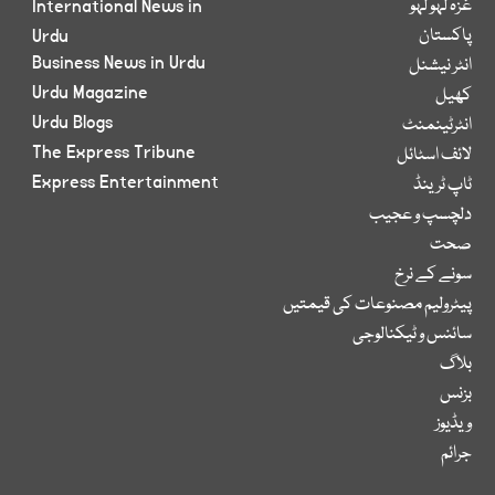
غزہ لہو لہو
International News in
پاکستان
Urdu
Business News in Urdu
انٹر نیشنل
Urdu Magazine
کھیل
Urdu Blogs
انٹرٹینمنٹ
The Express Tribune
لائف اسٹائل
Express Entertainment
ٹاپ ٹرینڈ
دلچسپ و عجیب
صحت
سونے کے نرخ
پیٹرولیم مصنوعات کی قیمتیں
سائنس و ٹیکنالوجی
بلاگ
بزنس
ویڈیوز
جرائم