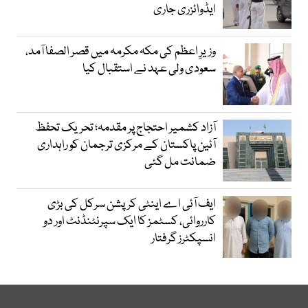
ایڈوائزری جاری
وزیرِ اعظم کی مکہ مکرمہ میں قصر الصفا آمد،
سعودی ولی عہد نے استقبال کیا
آزاد کشمیر احتجاج پر مقدمہ؛ تحریک تحفظ
آئین پاکستان کے مرکزی ترجمان کو راہداری
ضمانت مل گئی
ایف آئی اے اینٹی کرپشن سرکل کی بڑی
کارروائی، کسٹمز کا ایک سپرنٹنڈنٹ اور دو
انسپکٹرز گرفتار