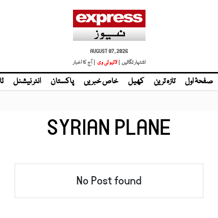
AUGUST 07, 2026
اشتہار لگائیں |
لائیو ٹی وی
| آج کا اخبار
صفحۂ اول
تازہ ترین
کھیل
خاص خبریں
پاکستان
انٹر نیشنل
ٹا
SYRIAN PLANE
No Post found