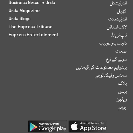
Business News in Urdu
انٹر نیشنل
Urdu Magazine
کھیل
Urdu Blogs
انٹرٹینمنٹ
The Express Tribune
لائف اسٹائل
Express Entertainment
ٹاپ ٹرینڈ
دلچسپ و عجیب
صحت
سونے کے نرخ
پیٹرولیم مصنوعات کی قیمتیں
سائنس و ٹیکنالوجی
بلاگ
بزنس
ویڈیوز
جرائم