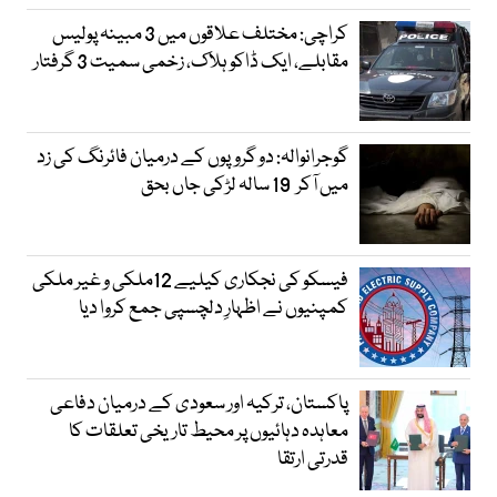
کراچی: مختلف علاقوں میں 3 مبینہ پولیس
مقابلے، ایک ڈاکو ہلاک، زخمی سمیت 3 گرفتار
گوجرانوالہ: دو گروپوں کے درمیان فائرنگ کی زد
میں آکر 19 سالہ لڑکی جاں بحق
فیسکو کی نجکاری کیلیے 12ملکی و غیر ملکی
کمپنیوں نے اظہارِ دلچسپی جمع کروا دیا
پاکستان، ترکیہ اور سعودی کے درمیان دفاعی
معاہدہ دہائیوں پر محیط تاریخی تعلقات کا
قدرتی ارتقا