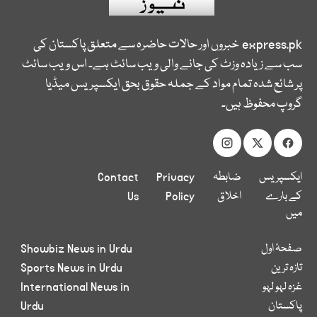
express.pk
خبروں اور حالات حاضرہ سے متعلق پاکستان کی
سب سے زیادہ وزٹ کی جانے والی ویب سائٹ ہے۔ اس ویب سائٹ
پر شائع شدہ تمام مواد کے جملہ حقوق بحق ایکسپریس میڈیا
گروپ محفوظ ہیں۔
ایکسپریس
ضابطہ
Privacy
Contact
کے بارے
اخلاق
Policy
Us
میں
صفحۂ اول
Showbiz News in Urdu
تازہ ترین
Sports News in Urdu
غزہ لہو لہو
International News in
پاکستان
Urdu