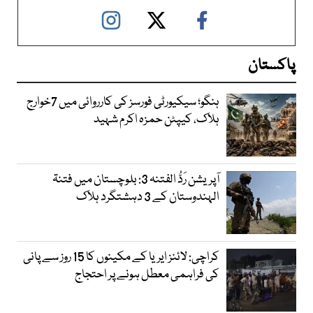
پاکستان
ہنگو؛ سیکیورٹی فورسز کی کارروائی میں 7خوارج
ہلاک، کیپٹن حمزہ اکرم شہید
آپریشن رَدُّ الفتنہ 3: بلوچستان میں فتنۃ
الہندوستان کے 3 دہشتگرد ہلاک
کراچی: لائنز ایریا کے مکینوں کا 15 روز سے پانی
کی فراہمی معطل ہونے پر احتجاج