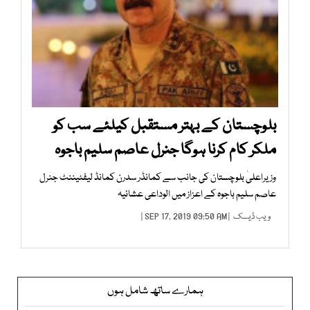
بلوچستان کے بہتر مستقبل کیلئے سب کو
ملکر کام کرنا ہوگا جنرل عاصم سلیم باجوہ
وزیراعلیٰ بلوچستان کی جانب سے کمانڈر سدرن کمانڈ لیفٹیننٹ جنرل
عاصم سلیم باجوہ کے اعزاز میں الوداعی عشائیہ
ویب ڈیسک
| SEP 17, 2019 09:50 AM |
ہمارے ساتھ شامل ہوں