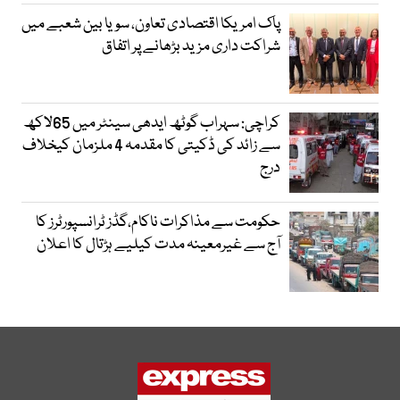
پاک امریکا اقتصادی تعاون، سویا بین شعبے میں
شراکت داری مزید بڑھانے پر اتفاق
کراچی: سہراب گوٹھ ایدھی سینٹر میں 65لاکھ
سے زائد کی ڈکیتی کا مقدمہ 4 ملزمان کیخلاف
درج
حکومت سے مذاکرات ناکام،گڈز ٹرانسپورٹرز کا
آج سے غیرمعینہ مدت کیلیے ہڑتال کا اعلان